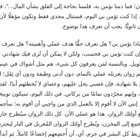
ن؛ فما دمنا نؤمن به، فلسنا بحاجة إلى القلق بشأن المال..."، ف
إذا كنت تؤمن بي اليوم، فستنال مجدي فقط وتكون مؤهلًا لأن ت
انويًّا. يجب أن تعرف هذا بوضوح.
لماذا تؤمن بي؟ هل تعرف حقًّا هدف عملي وأهميته؟ هل تعرف ح
إن كنت تؤمن بي فحسب، ولكن لا يمكن أن تُرى فيك شهادتي و
يل. وبالنسبة لمَن يعرفون كل شيء، هم مثل أشواك في عينيّ
 زوان يغربله عملي بالتمام، دون أدنى وظيفة ودون أي ثِقَل؛ لق
ن بلا شهادة، فإن غضبي يحل عليهم، وعصاي لا تُخطئهم أبدًا. لقد 
 وإنهم مجرّدون تمامًا من بركاتي. في ذلك اليوم، سيكون توبيخ
 إنني الآن لا أقوم إلا بالعمل الذي من واجبي أن أقوم به؛ سأ
 مع أولئك الزوان. هذا هو عملي الآن. كل ذلك الزوان سيُطرح خا
مع إلى المخزن، ويُطرح أولئك الزوان المُغربل في النار ليحترق
بط كل البشر في حزم، أي، أن أُخضِعهم إخضاعًا كاملاً. ثم أبد