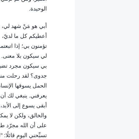
الوحيدة.
أبي هو مَنْ شهد لي،
أعطيكم كل ما لديّ، لك
تؤمنون بي؛ إذا اتبعتم
لي سيكون بلا معنى. إ
بي سيكون مجرد تضييع لأ
جدوى؟ لقد رحلت منذ ز
الحمل يسوقها الإنسان
يعرفني. ينبغي لك أن
أبقى يسوع إلى الأبد،
والخالق، ولكن لا يمكن
على أن الله مجرّد طبي
تسبِّحني اليوم قائلًا: