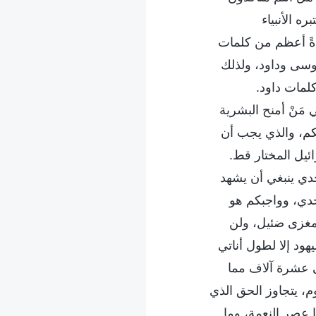
ه الأنبياء
ةً أعظم من كلمات
موسى وداود، ولذلك
لمات داود.
مَنْ أمنح البشرية
لكم، والذي يجب أن
ئيل المختار قط.
جدي ينبغي أن يشهد
مجدي، وواجبكم هو
 مغزى ضئيل، ولن
هود إلا لطول أناتي
 عشرة آلاف مما
وم، يتجاوز الحق الذي
ا عصر النعمة، وما