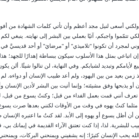
 ولكني أسعى لنيل مجد أعظم وأن تأتي كلمات الشهادة من أفوا
ي تتمّموا واجبكم، آتيًا بعملي بين البشر إلى نهايته. ينبغي لكم 
وني لمجرد أن تكونوا "تلاميذي" أو "مرضايَ" أو أحد قديسيَّ في ا
ن اتباعي بمثل هذا الأسلوب سيكون ببساطة إهدارًا للجهد؛ هذا
يامكم وتبديد لشبابكم. وفي النهاية، لن تنالوا شيئًا. ألن يكون ه
من بعيد من بين اليهود، ولم أعد طبيب الإنسان أو دواءه. لم 
 أو يذبحها وفق مشيئته؛ وإنما أتيت بين البشر لأدين الإنسان وأ
 تعرف أنني قمت بعمل الفداء من قبل؛ وكنتُ يسوع من قبل، ل
 مثلما كنتُ يهوه في وقت من الأوقات لكنني بعدها صرت يسوع. أ
 أن أظل يسوع أو يهوه إلى الأبد. لقد كنتُ ما اعتبره الإنسان طبي
ب للبشرية. لذا، إذا كنت تعتنق الآراء القديمة في إيمانك بي، فل
 "الله يحب الإنسان كثيرًا؛ إنه يشفيني ويمنحني البركات، ويمنحني