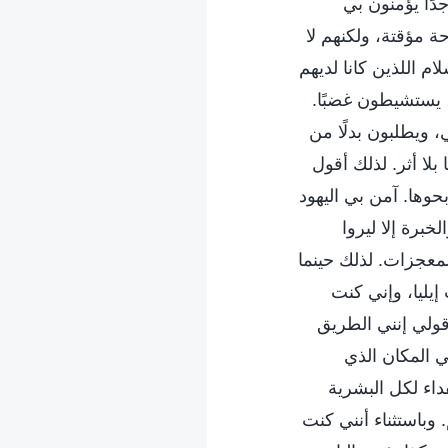
دًا يؤمنون بي
حة مؤقتة، ولكنهم لا
 اللذين كانا لديهم
 يستشيطون غضبًا.
 ويطلبون بدلًا من
لا أثر. لذلك أقول
بحوها. آمن بي اليهود
خبرة إلا ليروا
لمعجزات. لذلك حينما
 إيليا، وإني كنت
 قولي إنني الطريق
ي المكان الذي
داء لكل البشرية
 وباستثناء أنني كنت