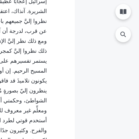
إسرائيل إعجابًا عظيم
الشريرة. آنذاك، اعتقد
نظروا إليَّ جميعهم با
عن قرب، لدرجة أن آل
ومع ذلك نظر إليَّ ال
ذلك نظروا إليَّ كمجرد 
يستمر تفسيرهم على أن
المسيح الرحيم. إن أو
يكونون تلاميذَ قد فاق
ينظرون إليّ بصورةٍ م
الشواطئ، وحكمتي أعظ
ومعلِّم غير معروف للإ
أستخدم قوتي لطرد ال
والفرح. وكثيرون جدًا ل