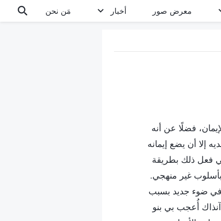
معرض صور
أخبار
مَن نحن
إيمان، فضلًا عن أنه
يه إلا أن يضع إيمانه
 في فعل ذلك بطريقة
 بأسلوب غير منهجي.
َ في ضوء جديد بسبب
نذاك أُعجب بي بنو