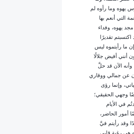
وس يهوه وما رأوه لم
ة التي أنعم بها
مجد يهوه، وفداء
اكتسبتم تقديرًا
ن ما رأيتموه ليس
ون أنني أفيض جلالًا
نه الآن قد حلَّ
ون عن جمالي ووقاري
تي، وإنما رؤى
ضًا وجهي الحقيقي؛
ُم في الأيام
ا أمور الحاضر،
 وقد رأيتم فيَّ
ه هي رغبة قلبي