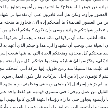
دة عن جوهر الله بنجاح؟ ما اختبرتموه ورأيتموه يتجاوز ما اختبر
لعصور ورأوه، ولكن هل أنتم قادرون على أن تقدموا لي شهاد
يسين من العصور القديمة؟ ما أمنحكم إياه الآن يتجاوز ما منحته 
 تتجاوز شهادتكم شهادة موسى وأن تكون كلماتكم أعظم من ك
ذلك أطلب منكم أن تردّوا لي مائة ضعف. يجب أن تعرفوا أنني 
الون الحياة مني ويجب أن تشهدوا لي. هذا واجبكم الذي أعهد به 
قد منحتكم كل مجدي، ومنحتكم الحياة التي لم ينلها شعب إسرا
ةً لي، وتكرّسوا ليّ شبابكم وتقدموا حياتكم. كل مَن أمنحه م
لقد عيَّنت هذا مسبقًا منذ زمن طويل. إنها لبركة أنني أمنحكم 
كنتم لا تؤمنون بي إلا من أجل البركات، فلن يكون لعملي سوى
م. لم يرَ بنو إسرائيل إلا رحمتي ومحبتي وعظمتي، ولم يشهد الي
لا القليل من عمل روحي؛ حتى مستوى فهمهم هو فقط واحد على
رأيتموه يتجاوز حتى ما رآه رؤساء الكهنة الذين كانوا بينهم. الي
موه؛ ما رأيتموه اليوم يتجاوز ما رأوه في عصر الناموس، وأيضً