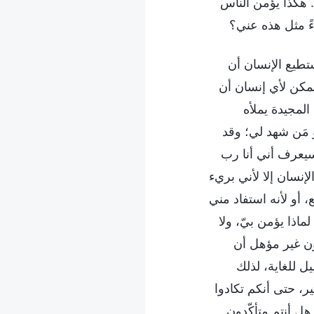
. هكذا يؤمن الناس
ً مثل هذه عني؟
ستطيع الإنسان أن
يمكن لأي إنسان أن
لمجيدة يملأه
 مَن شهد لي؛ وقد
 سيعرف أني أنا رب
لإنسان إلا لأني بريء
 أو لأنه استفاد مني
ماذا يؤمن بيّ، ولا
ون غير مؤهل أن
ل للغاية، لذلك
ير، حتى أنكم تكادوا
ل أنتم متأكّدون