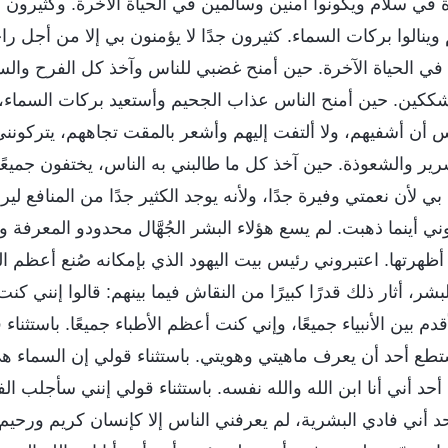
 في سلام ويكونوا آمنين وسالمين في الحياة الآخرة. وكثيرون ج
وينالوا بركات السماء. كثيرون جدًا لا يؤمنون بي إلا من أجل را
 الحياة الآخرة. حين أمنح غضبي للناس وآخذ كل الفرح والسلام
كين. حين أمنح الناس عذاب الجحيم وأستعيد بركات السماء،
 أن أشفيهم، ولا ألتفت إليهم وأشعر بالمقت تجاههم، يتركونني،
 والشعوذة. حين آخذ كل ما طالبني به الناس، يختفون جميعًا ب
بي لأن نعمتي وفيرة جدًا، ولأنه يوجد الكثير جدًا من المنافع لير
 أينما ذهبت. لم يسع هؤلاء البشر الجُهَّال محدودو المعرفة وال
 أظهرتها. اعتبروني رئيس بيت اليهود الذي بإمكانه صُنع أعظم ا
شر، أثار ذلك قدرًا كبيرًا من النقاش فيما بينهم: قالوا إنني كنت
 بين الأنبياء جميعًا، وإني كنت أعظم الأطباء جميعًا. باستثناء
تطع أحد أن يعرف ماهيتي وهويتي. باستثناء قولي إن السماء ه
حد أني أنا ابن الله والله نفسه. باستثناء قولي إنني سأجلب الف
حد أني فادي البشرية، لم يعرفني الناس إلا كإنسان كريم ورحيم.