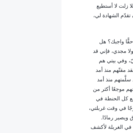
لا زلت لا أستطيع
قدّم الشهادة لي،
قًّا واجبك؟ هل
لا مجدي، فإني قد
، وفي بيتي هم
د مقتّهم منذ أمد
سلَّمتهم منذ أمد
هم موجعًا أكثر من
جمع كل الحنطة في
رجًا في وقت غربلتي،
 ويصير رمادًا.
أ في الغربلة لأكشف