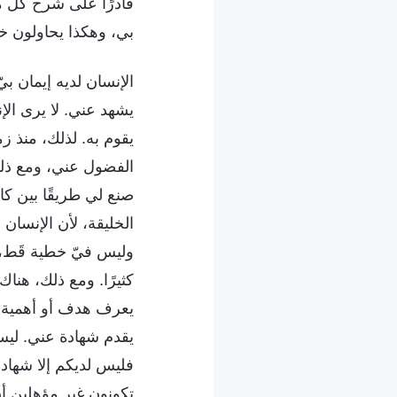
قادرًا على شرح كل ما
بي، وهكذا يحاولون خ
الإنسان لديه إيمان ب
يشهد عني. لا يرى الإ
يقوم به. لذلك، منذ ز
الفضول عني، ومع ذلك
صنع لي طريقًا بين كا
الخليقة، لأن الإنسان 
وليس فيّ خطية قَط، أ
كثيرًا. ومع ذلك، هناك
يعرف هدف أو أهمية أ
يقدم شهادة عني. ليس 
فليس لديكم إلا شهادة 
تكونون غير مؤهلين أ