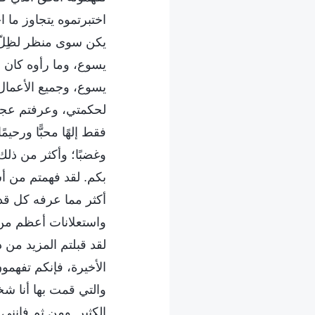
اختبرتموه يتجاوز ما 
يكن سوى منظر لظِلّ ي
يسوع، وما رأوه كان ف
يسوع، وجميع الأعمال ا
لحكمتي، وعرفتم عجيبت
فقط إلهًا محبًّا ورحيم
وغضبًا؛ وأكثر من ذلك
بكم. لقد فهمتم من أ
أكثر مما عرفه كل قد
واستعلانات أعظم من ت
لقد قبلتم المزيد من د
الأخيرة، فإنكم تفهمو
والتي قمت بها أنا شخص
الكثير. ومن ثم فإنن