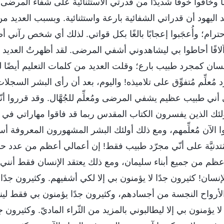
ًا وخافوا خوفًا شديدًا من قدرتي الاستثنائية على شفاء المرضى
 اليهود أن قدراتي الشفائية بارعة واستثنائية. وبسبب العديد م
حترام؛ وأُعجَبوا إعجابًا بالغًا بكل قواتي. لذلك أي شخص رآني
افًا أحاطوا بي ليشاهدوني أشفي المرضى. لقد أظهرتُ العديد م
إنسان كمجرد طبيب بارع؛ وقلت العديد من كلمات التعليم أيضًا 
مُعلِّم مُتفوِّق على تلاميذه! واليوم، بعد أن رأى البشر السجلات
ي طبيب عظيم يشفي المرضى ومُعلِّم للجُهَّال. وقد قرروا أنّ
لئك الذين يفسرون الكتاب المقدس ربما قد فاقوا مهاراتي في ا
وا الآن مُعلِّمهم، ومع ذلك أولئك البشر المشهورون المعروفة أ
ُتدنيَّة على أنّي مجرّد طبيب فقط! إن أعمالي أعظم من عدد ح
م من جميع أبناء سليمان، ومع ذلك يعتقد الإنسان فقط أنني
نسان! كثيرون جدًا لا يؤمنون بي إلا لكي أشفيهم. وكثيرون جدًا 
أرواح النجسة من أجسادهم، وكثيرون جدًا يؤمنون بي فقط لينا
ا يؤمنون بي إلا ليطالبوني بالمزيد من الثّراء الماديّ. وكثيرون جد