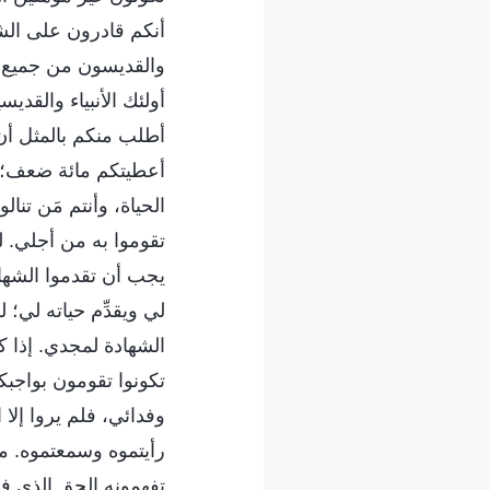
أنكم قادرون على الشها
والقديسون من جميع ا
أولئك الأنبياء والقد
أطلب منكم بالمثل أن
أعطيتكم مائة ضعف؛ ل
الحياة، وأنتم مَن تن
تقوموا به من أجلي. ل
يجب أن تقدموا الشهاد
لي ويقدِّم حياته لي؛ 
الشهادة لمجدي. إذا 
تكونوا تقومون بواجبك
وفدائي، فلم يروا إ
رأيتموه وسمعتموه. ما 
تفهمونه الحق الذي فه