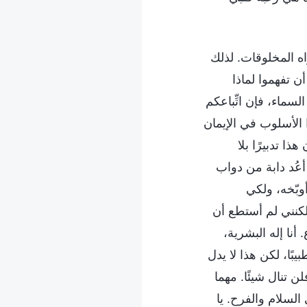
ه المخلوقات. لذلك
أن تفهموا لماذا
لسماء، فإن اتِّباعكم
 الأسلوب في الإيمان
ذا تدبيرًا بلا
أعُد دابة من دواب
وبّخه، ولكي
كنني لم أستطع أن
نا إله البشرية،
بًا، لكن هذا لا يدل
ن تنال شيئًا. مهما
 السلام والفرح. يا