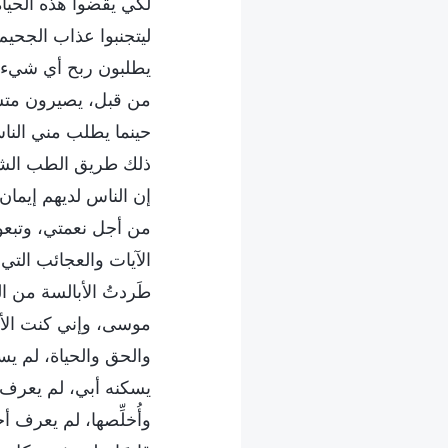
لكي يقضوا هذه الحياة
ليتجنبوا عذاب الجحيم 
يطلبون ربح أي شيء في
من قبل، يصيرون متشك
حينما يطلب مني الناس
ذلك طريق الطب الشرير
إن الناس لديهم إيمان 
من أجل نعمتي، وتبعوني
الآيات والعجائب التي
طَردتُ الأبالسة من الب
موسى، وإني كنت الأقدم
والحق والحياة، لم يس
يسكنه أبي، لم يعرف أ
وأُخلِّصها، لم يعرف أ