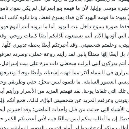
اختبره موسى وإيليا. لأن ما فهمه بنو إسرائيل لم يكن سوى نام
هوه: ما فهمه اليهود كان فداء يسوع فقط، وما نالوه كانت النعم
قط صورة يسوع داخل بيت اليهود. أما ما ترونه أنتم اليوم فهو 
لتي أؤديها الآن. أنتم تسمعون بآذانكم أيضًا كلمات روحي، وقد 
ي، وعلمتم شخصيتي. وقد أخبرتكم أيضًا بخطة تدبيري كلّها. إ
ًا، بل أيضًا إلهًا ممتلئًا بالبر. لقد رأيتم روعة عملي، وصرتم تعرف
 أنتم تدركون أنني أنزلت سخطي ذات مرة على بيت إسرائيل، وأ
سراري في السماء أكثر مما فهمه إشعياء، وأيضًا يوحنا؛ وتعرف
يسي العصور السابقة. ما نلتموه ليس مجرَّد حقي وطريقي وحيا
لك التي تلقاها يوحنا. لقد فهمتم المزيد من الأسرار ورأيتم أي
ينونتي وعرفتم المزيد عن شخصيتي البارَّة. لذلك، فمع أنكم وُلِدت
ن الأشياء التي حدثت من قبل وأحداث الماضي؛ وقد اختبرتم أيضً
يًا. إن ما أطلبه منكم ليس مبالغًا فيه، لأني أعطيتكم الكثير جدًا
ي أطلب منكم أن تشهدوا لي أمام قديسي العصور السابقة، وهذ