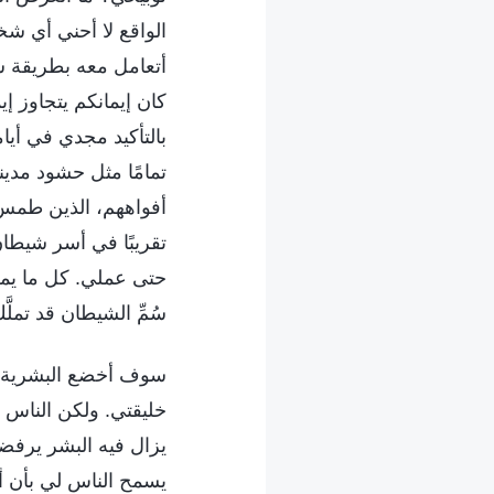
الواقع لا أحني أي 
أتعامل معه بطريقة سي
كان إيمانكم يتجاوز 
بالتأكيد مجدي في أيا
تمامًا مثل حشود مدي
أفواههم، الذين طمس 
تقريبًا في أسر شيطان
حتى عملي. كل ما يمكن
سُمِّ الشيطان قد تملّ
سوف أخضع البشرية لأ
خليقتي. ولكن الناس ق
يزال فيه البشر يرفضو
يسمح الناس لي بأن أ