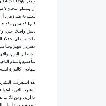
ولمثل هؤلاء الشياطين
أن يمتلكوا مجدي؟ سأ
للبشرية منذ زمن، أي
كانوا قديسين وقد حمل
تعبيرًا واضحًا عني، و
خلقتهم يداي، هؤلاء ا
مسرتي فيهم وسأعتبره
للشيطان اليوم، والتي
سأخضع بالتمام الناج
شهادتي كالبورة لنفس
لقد استغرقت البشرية
البشرية التي خلقتها 
ما أريد، ومن ثمَّ لم
تسميتهم بشرًا. بل با