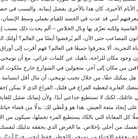
ن الأيام الأخيرة، كان هذا بالأحرى بفضل إيمانه. والسبب في 
عرفتهم أنني قد عدت في الجسد للقيام بعملي وسط الإنسان، هو
لقاسية ولكنه تعزّى بها ونال الخلاص – ألم يحدث ذلك بسبب إيم
نون المصاعب حتى الآن، ألم يُرفضوا أيضًا من العالم؟ أولئك ا
ة التجربة، ألا ينجرفوا جميعًا في العالم؟ فهم أقرب إلى أوراق
 وجود مكان للراحة، ناهيك عن كلمات عزائي. مع أن توبيخي وته
قين من مكان إلى آخر، متجولين في الشوارع خارج ملكوت الس
هل يمكنك حقًا، من خلال تجنب توبيخي، أن تنال أقل ابتسامة 
عتك العابرة لتغطية الفراغ في قلبك، الفراغ الذي لا يمكن إخفا
ائلتك، لكنك لا تستطيع خداعي أبدًا. ولأن إيمانك ضئيل للغاية،
 على إيجاد متعة العيش. هذا هو وَعْظي لك: بدلًا من قضاء حياتك
ا كل المعاناة التي بالكاد يستطيع المرء تحملها، سيكون من 
سك من أجلي بإخلاص. ما الغرض الذي يحققه تدليلك لنفسك ك
 يحققه الاختباء من توبيخي اللحظي فقط لتجني خزيًا أبديًا، وتوب