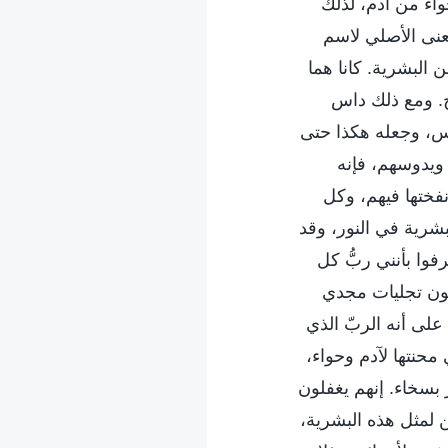
اء من آدم، لذلك
عنى الأصلي لاسم
 البشرية. كانا هما
روح. ومع ذلك داس
مس، وجعله هكذا حتى
 ويدوسهم، فإنه
نفختها فيهم، وكل
بشرية في النور، وقد
وا بأنني ربُّ كل
ون تجليات مجدي
على أنه الربّ الذي
محنتها لآدم وحواء،
 بسخاء. إنهم يغفلون
 لمثل هذه البشرية،