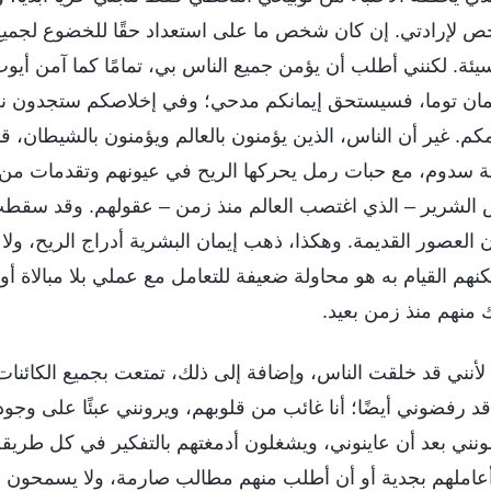
شخص لإرادتي. إن كان شخص ما على استعداد حقًا للخضوع لجم
ئة. لكنني أطلب أن يؤمن جميع الناس بي، تمامًا كما آمن أيوب ب
إيمان توما، فسيستحق إيمانكم مدحي؛ وفي إخلاصكم ستجدون 
مكم. غير أن الناس، الذين يؤمنون بالعالم ويؤمنون بالشيطان، 
نة سدوم، مع حبات رمل يحركها الريح في عيونهم وتقدمات م
الشرير – الذي اغتصب العالم منذ زمن – عقولهم. وقد سقطت 
 العصور القديمة. وهكذا، ذهب إيمان البشرية أدراج الريح، ولا
هم القيام به هو محاولة ضعيفة للتعامل مع عملي بلا مبالاة أو 
َك منهم منذ زمن بعيد.
نني قد خلقت الناس، وإضافة إلى ذلك، تمتعت بجميع الكائنات
د رفضوني أيضًا؛ أنا غائب من قلوبهم، ويرونني عبئًا على وجوده
نني بعد أن عاينوني، ويشغلون أدمغتهم بالتفكير في كل طريقة 
عاملهم بجدية أو أن أطلب منهم مطالب صارمة، ولا يسمحون لي 