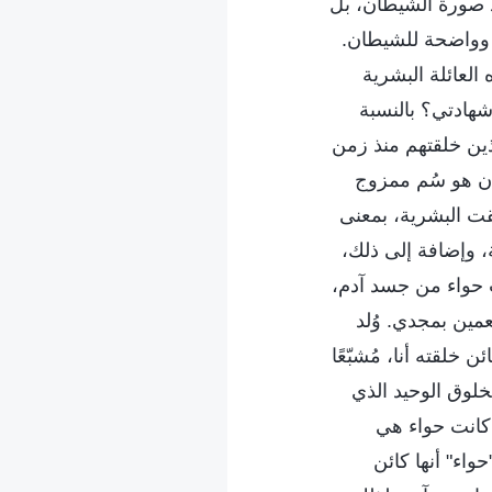
ذ صورة الشيطان، بل
 وواضحة للشيطان.
لعائلة البشرية
شهادتي؟ بالنسبة
ذين خلقتهم منذ زمن
ان هو سُم ممزوج
قت البشرية، بمعنى
ية، وإضافة إلى ذلك،
َت حواء من جسد آدم،
عمين بمجدي. وُلد
خلقته أنا، مُشبّعًا
خلوق الوحيد الذي
 كانت حواء هي
حواء" أنها كائن