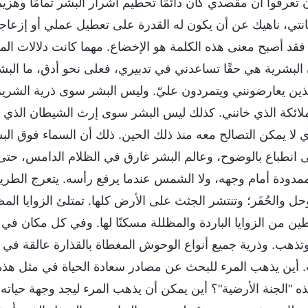
 تعرفوا أن مقصدي كان دائمًا تحطيم أشرار البشر تمامًا وهزيم
نتي، ناهيك عن أن يكون له القدرة على تعطيل عملي أو إزعاجه
، فقد أصبح معنى هذه الكلمة هو الإخضاع. مهما كانت دلالات ا
 البشرية هي حقًا تساعدني في تدبيري، فعلى نحو أدق، ما الب
ذين يعارضونني ويتمردون عليّ. وليس البشر سوى ذرية الشرير 
ائكة الذي خانني. كذلك ليس البشر سوى إرث الشيطان الذي ر
لا يمكن التصالح معه منذ ذلك الحين. ذلك أن السماء فوق البش
انطباع بالوضوح، وعالم البشر غارق في الظلام الدامس، حتى
ممدودة أمام وجهه، ولا الشمس عندما يرفع رأسه. يتعرج الطر
وحل والحُفَر؛ وتنتشر الجثث على الأرض كلها. تمتلئ الزوايا المظ
 من الزوايا الباردة والمظللة مسكنًا لها. وفي كل مكان في ع
هب. وذرية جميع أنواع الوحوش المغطاة بالقذارة عالقة في 
ب. أين يذهب المرء للبحث عن مصادر سعادة الحياة في مثل هذه
 "الجنة الأرضية"؟ أين يمكن أن يذهب المرء ليجد وجهة حياته؟