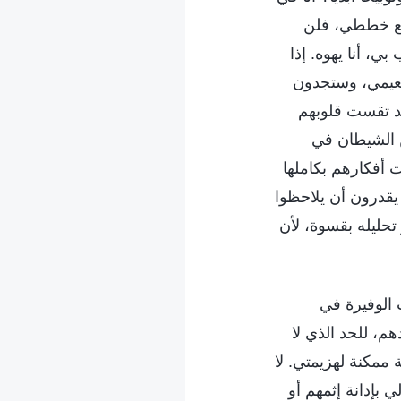
يع خططي، فلن
ي، أنا يهوه. إذا
نعيمي، وستجدون
قد تقست قلوبهم
ن الشيطان في
أفكارهم بكاملها
 يقدرون أن يلاحظوا
تحليله بقسوة، لأن
 الوفيرة في
م، للحد الذي لا
ممكنة لهزيمتي. لا
بإدانة إثمهم أو