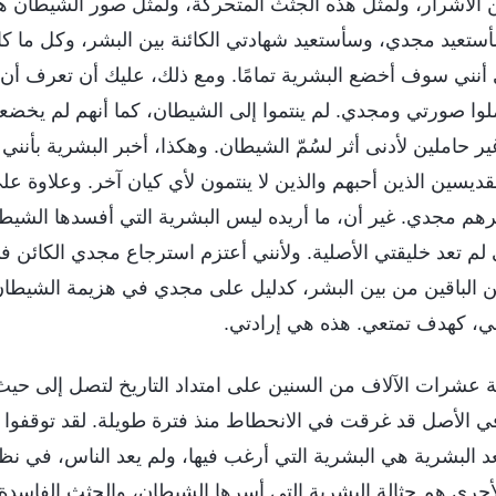
 الأشرار، ولمثل هذه الجثث المتحركة، ولمثل صور الشيطان هذ
ستعيد مجدي، وسأستعيد شهادتي الكائنة بين البشر، وكل ما ك
 أنني سوف أخضع البشرية تمامًا. ومع ذلك، عليك أن تعرف أن 
وا صورتي ومجدي. لم ينتموا إلى الشيطان، كما أنهم لم يخضعوا
غير حاملين لأدنى أثر لسُمّ الشيطان. وهكذا، أخبر البشرية بأنني 
لقديسين الذين أحبهم والذين لا ينتمون لأي كيان آخر. وعلاوة 
م مجدي. غير أن، ما أريده ليس البشرية التي أفسدها الشيطا
 لم تعد خليقتي الأصلية. ولأنني أعتزم استرجاع مجدي الكائن في
ين الباقين من بين البشر، كدليل على مجدي في هزيمة الشيطان
ي، كهدف تمتعي. هذه هي إرادتي.
 عشرات الآلاف من السنين على امتداد التاريخ لتصل إلى حيث
في الأصل قد غرقت في الانحطاط منذ فترة طويلة. لقد توقفوا ب
 تعد البشرية هي البشرية التي أرغب فيها، ولم يعد الناس، في 
لأحرى هم حثالة البشرية التي أسرها الشيطان، والجثث الفاسدة 