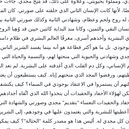
ومملوء بحيويتي، وعلاوةً على ذلك، قد مُنِح مجدي. جاءت حو
، لأنها كانت الإنسان الثاني الذي خلقته على صورتي. كان الم
له روح ولحم وعظام، وشهادتي الثانية وكذلك صورتي الثانية بين
إنسان النقي والثمين، وكانا منذ البداية كائنين حيين قد وُهِبا ال
َّي البشرية وأخذهم أسرى، مغرقًا العالم البشري في ظلام دا
بوجودي. بل ما هو أكثر فظاعة هو أنه بينما يفسد الشرير الناس
جدي وشهادتي والحيوية التي منحتها لهم، والنسمة والحياة التي 
الإنساني، وكل دم القلب الذي أغدقته على البشرية. لم تعد ال
تهم، ورفضوا المجد الذي منحتهم إياه. كيف يستطيعون أن يعترف
نهم أن يستمروا في الاعتقاد بوجودي في السماء؟ كيف يكتشف
هؤلاء الأحفاد والحفيدات أن يتخذوا الله الذي اتَّقاه أجدادهم 
حفاد والحفيدات التعساء "بتقديم" مجدي وصورتي والشهادة التي 
 أعطيتها للبشرية والتي يعتمدون عليها في وجودهم، إلى الشرير
 كل مجدي له. أليس هذا هو مصدر كلمة "الحثالة"؟ كيف يمكن