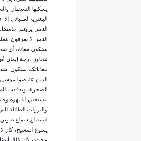
يسكنها الشيطان والتي
البشرية لطلباتي إلا ع
الناس يرونني غامضًا
الناس لا يعرفون عملي
ستكون معاناة أي شخص 
تتجاوز درجة إيمان أيو
معاناتكم ستكون أشد م
الذين عارضوا موسى، 
الصخرة، وتدفقت الميا
ليسبحني أنا يهوه وقل
والثروات الطائلة ال
استطاع سماع صوتي أن
يسوع المسيح، كان ذل
مجيدة، كان ذلك أيضًا