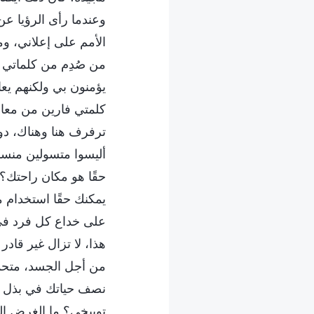
وعندما رأى الرؤيا ع
الأمم على إعلاني، وم
من صُدِم من كلماتي ا
يؤمنون بي ولكنهم يعا
كلمتي فارين من معانا
ترفرف هنا وهناك، دون
أليسوا متسولين منسا
حقًا هو مكان راحتك؟ 
يمكنك حقًا استخدام مت
على خداع كل فرد في ع
هذا، لا تزال غير قادر
من أجل الجسد، متحملً
نصف حياتك في بذل نف
توبيخي؟ ما الغرض الذي