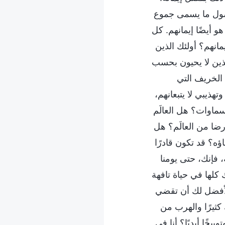
حصول ما يسمى جموع
 أيضًا إيمانهم. كل
انهم؟ أولئك الذين
لذين لا يحيون بحسب
 الخريف التي
ذيبي لا يتبعانهم،
ماوات؟ هل العالَم
رضا من العالَم؟ هل
ؤه؟ قد تكون قادرًا
 فإنك، حتى يومنا
 كلها في حياة تافهة
الأفضل لك أن تقضي
ثيرًا والهرب من
يخًا أبديًا؟ أنا في