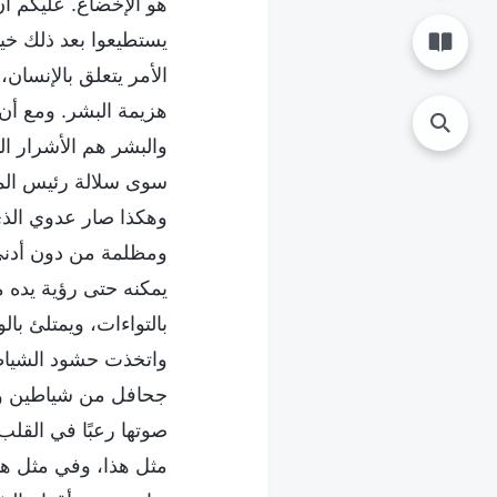
هو الإخضاع. عليكم أن
يستطيعوا بعد ذلك خيا
الأمر يتعلق بالإنسان
هزيمة البشر. ومع أن
والبشر هم الأشرار ال
سوى سلالة رئيس المل
وهكذا صار عدوي الذي 
ومظلمة من دون أدنى 
يمكنه حتى رؤية يده 
بالتواءات، ويمتلئ بال
واتخذت حشود الشياطين
جحافل من شياطين وتذ
صوتها رعبًا في القل
مثل هذا، وفي مثل هذه