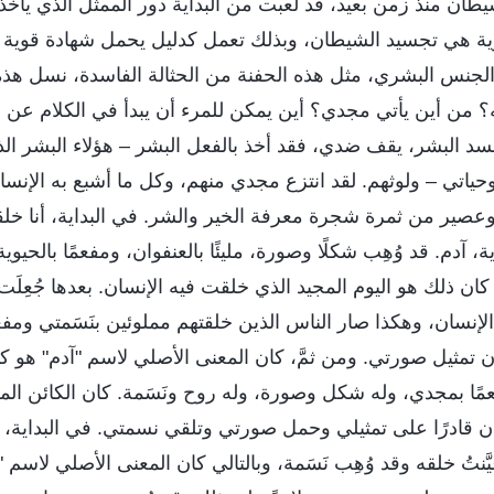
طان منذ زمن بعيد، قد لعبت من البداية دور الممثل الذي يأخ
ية هي تجسيد الشيطان، وبذلك تعمل كدليل يحمل شهادة قوية
لجنس البشري، مثل هذه الحفنة من الحثالة الفاسدة، نسل هذه ا
؟ من أين يأتي مجدي؟ أين يمكن للمرء أن يبدأ في الكلام عن 
فسد البشر، يقف ضدي، فقد أخذ بالفعل البشر – هؤلاء البشر ال
حياتي – ولوثهم. لقد انتزع مجدي منهم، وكل ما أشبع به الإنس
وعصير من ثمرة شجرة معرفة الخير والشر. في البداية، أنا خل
ة، آدم. قد وُهِب شكلًا وصورة، مليئًا بالعنفوان، ومفعمًا بالحيو
كان ذلك هو اليوم المجيد الذي خلقت فيه الإنسان. بعدها جُعِل
الإنسان، وهكذا صار الناس الذين خلقتهم مملوئين بنَسَمتي ومف
 تمثيل صورتي. ومن ثمَّ، كان المعنى الأصلي لاسم "آدم" هو كائن 
مًا بمجدي، وله شكل وصورة، وله روح ونَسَمة. كان الكائن الم
ان قادرًا على تمثيلي وحمل صورتي وتلقي نسمتي. في البداية،
َّنتُ خلقه وقد وُهِب نَسَمة، وبالتالي كان المعنى الأصلي لاسم "