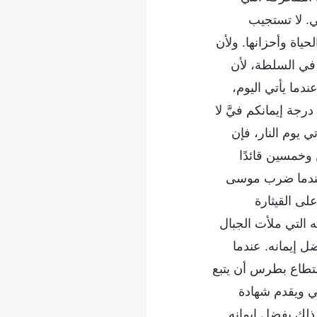
ي. لا تستجيب
حياة وأحزانها. ولأن
 في السلطة، لأن
دما يأتي اليوم،
جة إيمانكم فيَّ لا
ي يوم النار، فإن
وخمسين قائدًا
 عندما ضرب موسى
لى القيثارة
 التي ملأت الجبال
 إيمانه. عندما
ستطاع بطرس أن يتبع
ي ويقدم شهادة
ذلك بفضل إيمانه.