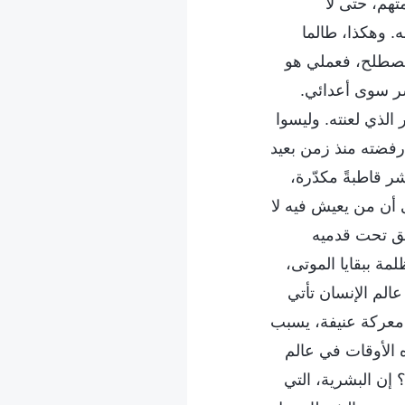
تهم، حتى لا
. وهكذا، طالما
لمصطلح، فعملي هو
شر سوى أعدائي.
الذي لعنته. وليسوا
فضته منذ زمن بعيد
ر قاطبةً مكدّرة،
 أن من يعيش فيه لا
يق تحت قدميه
لمة ببقايا الموتى،
الم الإنسان تأتي
معركة عنيفة، يسبب
 الأوقات في عالم
 إن البشرية، التي