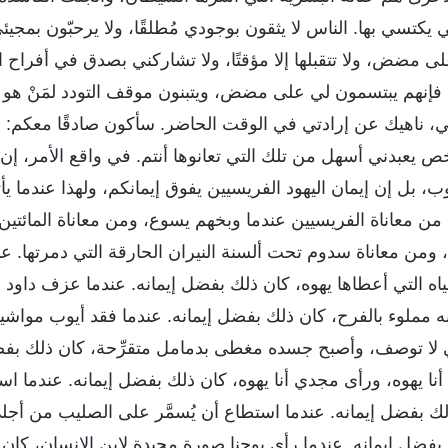
 يكتسي بها. الناس لا يثقون بوجودي مُطلقًا، ولا يرحبّون بمجيئ
لى مضض، ولا تتقبلها إلا مؤقتًا، ولا تشاركني بصدق في أفراح ال
، فإنهم يبتسمون لي على مضض، ويتبنون موقف التودد لمَنْ هو
، ناهيك عن إرادتي في الوقت الحاضر. سأكون صادقًا معكم: عن
يعبدني أسهل من تلك التي تعانوها أنتم. في واقع الأمر، إن در
ب، بل إن إيمان اليهود الفريسيين يفوق إيمانكم، ولهذا عندما يأت
ن معاناة الفريسيين عندما وبخهم يسوع، ومن معاناة المائتين 
ومن معاناة سدوم تحت ألسنة النيران الحارقة التي دمرتها.
ه التي أعطاها يهوه، كان ذلك بفضل إيمانه. عندما عزف داود ع
به مملوء بالفرح، كان ذلك بفضل إيمانه. عندما فقد أيوب مواشيه
تي لا توصف، وأصبح جسده مغطى بدمامل متقرِّحة، كان ذلك بفضل
ا يهوه، ورأى مجدي أنا يهوه، كان ذلك بفضل إيمانه. عندما ا
ك بفضل إيمانه. عندما استطاع أن يُسمَّر على الصليب من أجل
 بفضل إيمانه. عندما رأى يوحنا صورة مجيدة لابن الإنسان، كان 