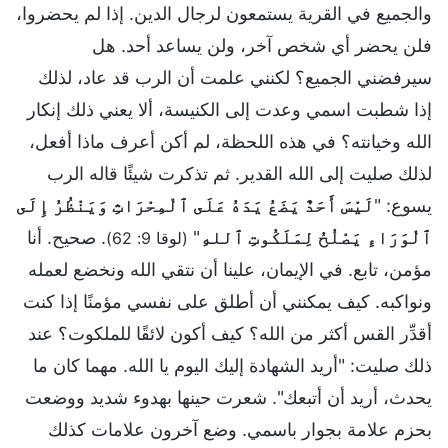
والجميع في القرية يستمعون لرجال الدين. إذا لم يحضروا،
فلن يحضر أي شخص آخر، ولن يساعد أحد. هل
سيرفضني الجميع؟ لكنني علمت أن الرب قد عاد، لذلك
إذا شطبت اسمي وعدت إلى الكنيسة، ألا يعني ذلك إنكار
الله وخيانته؟ في هذه اللحظة، لم أكن أعرف ماذا أفعل،
لذلك صليت إلى الله القدير. ثم تذكرت شيئًا قاله الرب
يسوع: "
لَيْسَ أَحَدٌ يَضَعُ يَدَهُ عَلَى ٱلْمِحْرَاثِ وَيَنْظُرُ إِلَى
ٱلْوَرَاءِ يَصْلُحُ لِمَلَكُوتِ ٱللهِ
"
. صحيح. أنا
(لوقا 9: 62)
مؤمن، تابع. في الإيمان، علينا أن نتقي الله ونخضع لعمله
ونواكبه. كيف يمكنني أن أطلق على نفسي مؤمنًا إذا كنت
أقدِّر القس أكثر من الله؟ كيف أكون لائقًا للملكوت؟ عند
ذلك صليت: "أريد الشهادة إليك اليوم يا الله. مهما كان ما
يحدث، أريد أن أتبعك". شعرت حينها بهدوء شديد ووضعت
بحزم علامة بجوار باسمي. وضع آخرون علامات كذلك