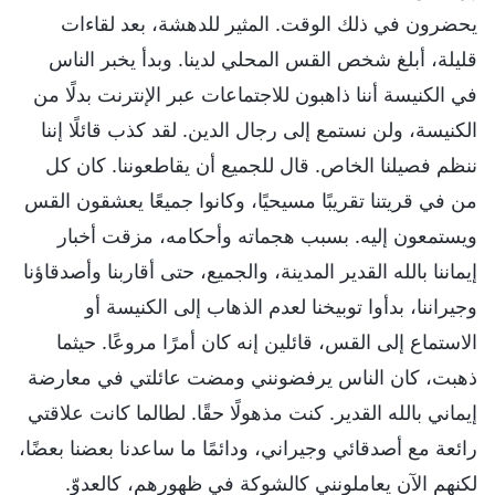
يحضرون في ذلك الوقت. المثير للدهشة، بعد لقاءات
قليلة، أبلغ شخص القس المحلي لدينا. وبدأ يخبر الناس
في الكنيسة أننا ذاهبون للاجتماعات عبر الإنترنت بدلًا من
الكنيسة، ولن نستمع إلى رجال الدين. لقد كذب قائلًا إننا
ننظم فصيلنا الخاص. قال للجميع أن يقاطعوننا. كان كل
من في قريتنا تقريبًا مسيحيًا، وكانوا جميعًا يعشقون القس
ويستمعون إليه. بسبب هجماته وأحكامه، مزقت أخبار
إيماننا بالله القدير المدينة، والجميع، حتى أقاربنا وأصدقاؤنا
وجيراننا، بدأوا توبيخنا لعدم الذهاب إلى الكنيسة أو
الاستماع إلى القس، قائلين إنه كان أمرًا مروعًا. حيثما
ذهبت، كان الناس يرفضونني ومضت عائلتي في معارضة
إيماني بالله القدير. كنت مذهولًا حقًا. لطالما كانت علاقتي
رائعة مع أصدقائي وجيراني، ودائمًا ما ساعدنا بعضنا بعضًا،
لكنهم الآن يعاملونني كالشوكة في ظهورهم، كالعدوّ.