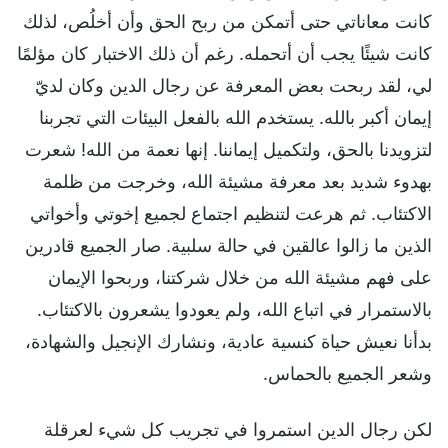
كانت معاناتي حتى أتمكن من ربح الحق وأن أخلُص، لذلك
كانت شيئًا يجب أن أتحمله. رغم أن ذلك الاختبار كان مؤلمًا
لي، لقد ربحت بعض المعرفة عن رجال الدين وكان لديّ
إيمان أكبر بالله. يستخدم الله بالفعل البيئات التي تجربنا
لتزويدنا بالحق، ولتكميل إيماننا. إنها نعمة من الله! شعرت
بهدوء شديد بعد معرفة مشيئة الله، وخرجت من ظلمة
الاكتئاب. ثم هرعت لتنظيم اجتماع لجميع إخوتي وأخواتي
الذين ما زالوا عالقين في حالة سلبية. صار الجميع قادرين
على فهم مشيئة الله من خلال شركتنا، وربحوا الإيمان
بالاستمرار في اتباع الله، ولم يعودوا يشعرون بالاكتئاب.
بدأنا نعيش حياة كنسية عادية، ونشارك الإنجيل والشهادة،
وشعر الجميع بالحماس.
لكن رجال الدين استمروا في تجريب كل شيء لعرقلة