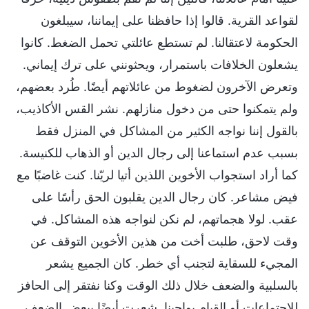
لقواعد القرية. قالوا إذا حافظنا على إيماننا، سيبلغون
الحكومة لاعتقالنا. لم تستطع عائلتي تحمل الضغط. كانوا
يشعلون الخلافات باستمرار، ويحثونني على ترك إيماني.
وتعرض الآخرون لضغوط من عائلاتهم أيضًا. طُرد بعضهم،
ولم يتمكنوا حتى من دخول منازلهم. نشر القس الأكاذيب،
بالقول إننا نواجه الكثير من المشاكل في المنزل فقط
بسبب عدم استماعنا إلى رجال الدين أو الذهاب للكنيسة.
كما أراد استجواب الأخوين اللذين أتيا لريّنا. كنت غاضبًا مع
فيض مشاعر. كان رجال الدين يقلبون الحق رأسًا على
عقب. لولا هجماتهم، لم نكن لنواجه هذه المشاكل. في
وقت لاحق، طلبت أخت من هذين الأخوين التوقف عن
المجيء للسقاية لتجنب أي خطر. كان الجميع يشعر
بالسلبية والضعف خلال ذلك الوقت وكنا نفتقر إلى الحافز
للاجتماعات أو القيام بواجبنا. شعرت أيضًا ببعض الضعف