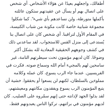
أطفالك، واجعلهم بعيدًا عن هؤلاء الأشخاص. أي شخص
على اتصال بهم أو يسأل عن عقيدتهم ستكون عائلته
بأكملها متورطة، ولن نساعدهم بأي شيء". كما شكلوا
مجموعة شبابية خاصة كانت مكونة من شباب الكنيسة،
في المقام الأول لتراقبنا. أي شخص كان على اتصال بنا
يُستدعى إلى منزل القس للاستجواب. لقد ساعدني ذلك
في كشف وجوههم الحقيقية المعادية لله بشكل أكثر
وضوحًا. كان لديهم مؤمنون تحت سيطرتهم التامة، غير
سامحين لهم بالمجيء أمام الله وسماع صوته. فكرت في
الفريسيين. عندما جاء الرب يسوع، كان عمله وكلامه
مملوءين بالسلطان، لكنهم لن يسعوا أو يحققوا. خشية أن
يتبع المؤمنون الرب يسوع ويفقدون مكانتهم ومعيشتهم،
لقد بذلوا الجهد لإدانته حتى إنهم سمّروه على الصليب. كان
لديهم مؤمنون في براثنهم، تركوا الناس يعبدونهم فقط،