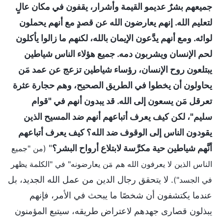
جميعهم بشرٌ عديمو القيمة وأشرار، يقفون في مكان عالٍ
لتعليم الله. إنهم يعارضون الله عن قصدٍ مع أنهم يحملون
لوائه. ومع أنهم يدَّعون الإيمان بالله، لكنهم ما زالوا يأكلون
لحم الإنسان ويشربون دمه. جميع هؤلاء الناس شياطين
يبتلعون روح الإنسان، رؤساء شياطين تزعج عن عمد مَن
يحاولون أن يخطوا في الطريق الصحيح، وهم حجارة عثرة
تعرقل مَن يسعون إلى الله. قد يبدون أنهم في "قوام
سليم"، لكن كيف يعرف أتباعهم أنهم ضد المسيح الذين
يقودون الناس إلى الوقوف ضد الله؟ كيف يعرف أتباعهم
أنَّهم شياطين حية مكرَّسة لابتلاع أرواح البشر؟
"
(من "جميع
الناس الذين لا يعرفون الله هم مَن يعارضونه" في "الكلمة يظهر
. لا يتحقق رجال الدين من عمل الله الجديد، بل
في الجسد")
عندما يكتشفون أن شخصًا ما يبحث في الأمر، فإنهم
يبذلون قصارى جهدهم لاعتراض طريقه، سيتبع المؤمنون