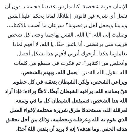
الإيمان حرية شخصية. كنا نمارس عقيدتنا فحسب، دون أن
نفعل أي شيء غير قانوني إطلاقًا. لماذا يحكم علينا القس
ويديننا ويجعل أهل يرفضوننا؟ سرعان ما أصبت بالاكتئاب،
وصليت إلى الله: "يا الله، القس يهاجمنا وحتى كل شخص
قريب مني يرفضني. أنا بائس حقًا. يا الله، لا أفهم لماذا
يعاملوننا هكذا. أرجوك أنرني لأفهم هذا بشكل أفضل
وأتخلص من اكتئابي". ثم فكرت في مقطع من كلمات
الله. يقول الله القدير، "
يعمل الله، ويهتم بالشخص،
ويراعي الشخص، ولكن الشيطان يتعقبه في كل خطوة.
مَنْ يسانده الله، يراقبه الشيطان أيضًا، لاهثًا وراءه؛ فإذا أراد
الله هذا الشخص، فسيفعل الشيطان كل ما في وسعه
لعرقلة الله، مستخدمًا طرق شريرة مختلفة لإغواء العمل
الذي يقوم به الله وعرقلته وتحطيمه، وذلك من أجل تحقيق
هدفه الخفي. وما هدفه؟ إنه لا يريد أن يقتني اللهُ أحدًا،