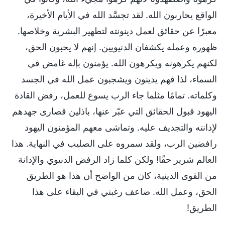
الواقع يحاربون الله. لقد تجسَّد الله في الأيام الأخيرة،
معبرًا عن حقائق لعمل دينونته لتطهير البشرية وخلاصها.
ظهوره وعمله يكشفان الدنيويين. إنهم لا يحبون الحق،
لكنهم يكرهونه ويكرهون الله. يؤمنون بإله غامض في
السماء، لذا فهم يدينون ويشجبون عمل الله في الجسد
وكلماته. تمامًا مثلما جاء الرب يسوع للعمل، رفض القادة
اليهود قبول الحقائق التي عبّر عنها، باذلين قصارى جهدهم
لإدانته والتجديف عليه. وتماشى معهم المؤمنون اليهود
رافضين الرب، ولقد سمروه على الصليب في النهاية. هذا
العالم شرير حقًا! ولكن كلما زاد الرفض الدنيوي والإدانة
من القوى الدينية، كان من الواضح أن هذا هو الطريق
الحق، وعمل الله. ضاعف رغبتي في البقاء على هذا
الطريق!