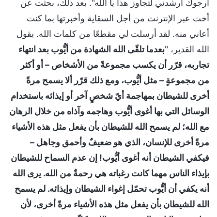
أرجوك أرشدني لتجاوز هذا يا الله". بعد ذلك، بحثت عن
أخت عبر الإنترنت من أجل السقاية وأخبرتها بما كنت
أعاني منه. لقد أرسلت لي مقطعًا من كلمات الله. يقول
الله القدير، "
بعدما تلقّى الله الشهادة من أيُّوب بعد انتهاء
تجاربه، قرّر أن يكسب مجموعةً من الأشخاص – أو أكثر
من مجموعةٍ – مثل أيُّوب، ومع ذلك قرّر ألا يسمح مرةً
أخرى للشيطان بمهاجمة أيّ شخصٍ آخر أو إيذائه باستخدام
الوسائل التي بها أغوى أيُّوب وهاجمه وآذاه من خلال الرهان
مع الله؛ لم يسمح الله للشيطان بأن يفعل مثل هذه الأشياء
مرةً أخرى للإنسان، الذي هو ضعيفٌ وأحمق وجاهل –
فيكفي الشيطان أنه أغوى أيُّوب! إن عدم السماح للشيطان
بإيذاء الناس مهما كانت رغباته هي رحمةٌ من الله. يرى الله
أنه يكفي أن أيُّوب تحمّل إغواء الشيطان وإيذائه. لم يسمح
الله للشيطان بأن يفعل مثل هذه الأشياء مرةً أخرى، لأن