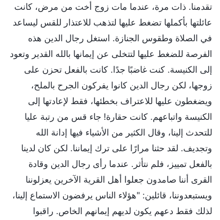
تقدمنا. ذات مرة، عندما مات زوج أخت من مرض، كانت
عائلتها بأكملها تضغط عليها لتذهب للاعتذار للقس ليساعد
في الصلاة وطقوس الجنازة. استغل رجال الدين هذه
الفرصة للضغط عليها لتتخلى عن إيمانها بالله القدير وتعود
إلى الكنيسة. كنت غاضبًا جدًا. كانت بالفعل تحزن على
زوجها، لكن رجال الدين كانوا يفركون الجرح بالملح،
ويضغطون عليها للاعتراف بخطئها، فقط لإعادتها إلى
الكنيسة واتباعهم. كانت حقارة! جاء قس من رتبة عليا
للتحدث إلينا، وقال الكثير من الأشياء فيها إدانة الله
وتجديف. لقد حثنا مرارًا على ترك إيماننا. لكن كان لدينا
بالفعل تمييز، فلم نتأثر. عندما رأى رجال الدين وقادة
القرى أننا صامدون جعلوا أهل القرية الآخرين يعزلوننا
ويستبعدوننا، قائلين: "هؤلاء الناس يرفضون الاستماع إلينا،
لذلك فقط دعهم يكون لديهم إيمانهم الخاص. راقبوا