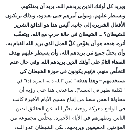
ويريد كل أولئك الذين يريدهم الله، يريد أن يمتلكهم،
ويسيطر عليهم، ويتولى أمرهم حتى يعبدوه، وبذلك يرتكبون
الأفعال الشريرة إلى جانبه. أليس هذا هو الدافع الشرير
للشيطان؟ ... الشيطان في حالة حربٍ مع الله، ويتعقّب
أثره. هدفه هو أن يقوِّض كلّ العمل الذي يريد الله القيام به،
وأن يحتلّ جميع مَن يريدهم الله، وأن يسيطر عليهم بهدف
القضاء التامّ على أولئك الذين يريدهم الله. وفي حال عدم
التخلّص منهم، فإنهم يكونون في حوزة الشيطان كي
يستخدمهم – وهذا هدفه
"
(من "الله ذاته، الفريد (د)" في
. ساعدني هذا على رؤية أن
"الكلمة يظهر في الجسد")
محاولة القس منعنا من إتباع مسيح الأيام الأخيرة كانت
في الواقع معركة روحية. يعبِّر الله عن الحقائق ليدين
الناس ويطهرهم في الأيام الأخيرة. ليخلَّص مجموعة من
المؤمنين الحقيقيين ويربحهم. لكن الشيطان عدو الله،