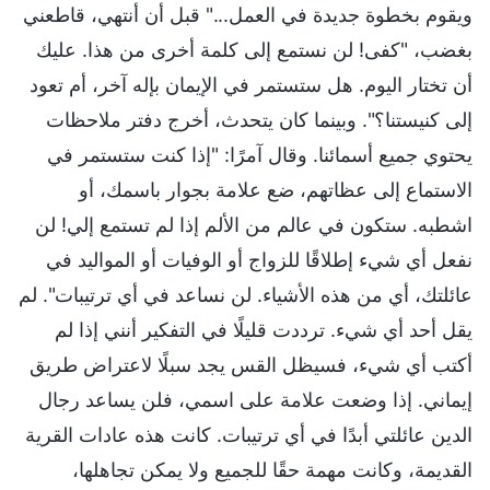
ويقوم بخطوة جديدة في العمل..." قبل أن أنتهي، قاطعني
بغضب، "كفى! لن نستمع إلى كلمة أخرى من هذا. عليك
أن تختار اليوم. هل ستستمر في الإيمان بإله آخر، أم تعود
إلى كنيستنا؟". وبينما كان يتحدث، أخرج دفتر ملاحظات
يحتوي جميع أسمائنا. وقال آمرًا: "إذا كنت ستستمر في
الاستماع إلى عظاتهم، ضع علامة بجوار باسمك، أو
اشطبه. ستكون في عالم من الألم إذا لم تستمع إلي! لن
نفعل أي شيء إطلاقًا للزواج أو الوفيات أو المواليد في
عائلتك، أي من هذه الأشياء. لن نساعد في أي ترتيبات". لم
يقل أحد أي شيء. ترددت قليلًا في التفكير أنني إذا لم
أكتب أي شيء، فسيظل القس يجد سبلًا لاعتراض طريق
إيماني. إذا وضعت علامة على اسمي، فلن يساعد رجال
الدين عائلتي أبدًا في أي ترتيبات. كانت هذه عادات القرية
القديمة، وكانت مهمة حقًا للجميع ولا يمكن تجاهلها،