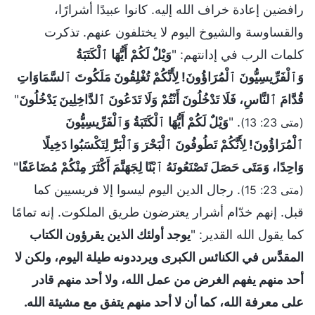
رافضين إعادة خراف الله إليه. كانوا عبيدًا أشرارًا،
والقساوسة والشيوخ اليوم لا يختلفون عنهم. تذكرت
كلمات الرب في إدانتهم: "
وَيْلٌ لَكُمْ أَيُّهَا ٱلْكَتَبَةُ
وَٱلْفَرِّيسِيُّونَ ٱلْمُرَاؤُونَ! لِأَنَّكُمْ تُغْلِقُونَ مَلَكُوتَ ٱلسَّمَاوَاتِ
قُدَّامَ ٱلنَّاسِ، فَلَا تَدْخُلُونَ أَنْتُمْ وَلَا تَدَعُونَ ٱلدَّاخِلِينَ يَدْخُلُونَ
"
. "
وَيْلٌ لَكُمْ أَيُّهَا ٱلْكَتَبَةُ وَٱلْفَرِّيسِيُّونَ
(متى 23: 13)
ٱلْمُرَاؤُونَ! لِأَنَّكُمْ تَطُوفُونَ ٱلْبَحْرَ وَٱلْبَرَّ لِتَكْسَبُوا دَخِيلًا
وَاحِدًا، وَمَتَى حَصَلَ تَصْنَعُونَهُ ٱبْنًا لِجَهَنَّمَ أَكْثَرَ مِنْكُمْ مُضَاعَفًا
"
. رجال الدين اليوم ليسوا إلا فريسيين كما
(متى 23: 15)
قبل. إنهم خدّام أشرار يعترضون طريق الملكوت. إنه تمامًا
كما يقول الله القدير: "
يوجد أولئك الذين يقرؤون الكتاب
المقدَّس في الكنائس الكبرى ويرددونه طيلة اليوم، ولكن لا
أحد منهم يفهم الغرض من عمل الله، ولا أحد منهم قادر
على معرفة الله، كما أن لا أحد منهم يتفق مع مشيئة الله.