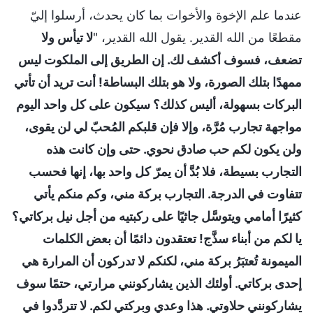
عندما علم الإخوة والأخوات بما كان يحدث، أرسلوا إليّ
مقطعًا من الله القدير. يقول الله القدير، "
لا تيأس ولا
تضعف، فسوف أكشف لك. إن الطريق إلى الملكوت ليس
ممهدًا بتلك الصورة، ولا هو بتلك البساطة! أنت تريد أن تأتي
البركات بسهولة، أليس كذلك؟ سيكون على كل واحد اليوم
مواجهة تجارب مُرَّة، وإلا فإن قلبكم المُحبّ لي لن يقوى،
ولن يكون لكم حب صادق نحوي. حتى وإن كانت هذه
التجارب بسيطة، فلا بُدَّ أن يمرّ كل واحد بها، إنها فحسب
تتفاوت في الدرجة. التجارب بركة مني، وكم منكم يأتي
كثيرًا أمامي ويتوسَّل جاثيًا على ركبتيه من أجل نيل بركاتي؟
يا لكم من أبناء سذَّج! تعتقدون دائمًا أن بعض الكلمات
الميمونة تُعتبَرُ بركة مني، لكنكم لا تدركون أن المرارة هي
إحدى بركاتي. أولئك الذين يشاركونني مرارتي، حتمًا سوف
يشاركونني حلاوتي. هذا وعدي وبركتي لكم. لا تتردَّدوا في