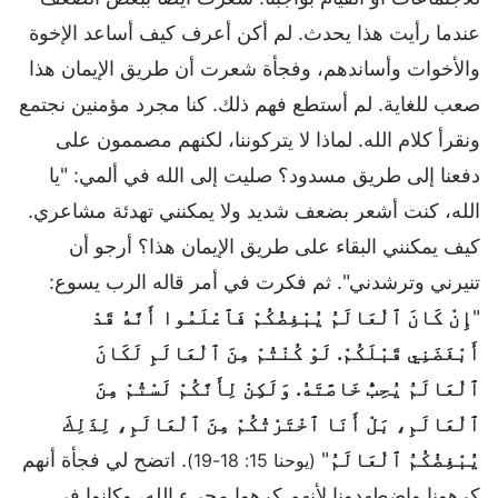
عندما رأيت هذا يحدث. لم أكن أعرف كيف أساعد الإخوة
والأخوات وأساندهم، وفجأة شعرت أن طريق الإيمان هذا
صعب للغاية. لم أستطع فهم ذلك. كنا مجرد مؤمنين نجتمع
ونقرأ كلام الله. لماذا لا يتركوننا، لكنهم مصممون على
دفعنا إلى طريق مسدود؟ صليت إلى الله في ألمي: "يا
الله، كنت أشعر بضعف شديد ولا يمكنني تهدئة مشاعري.
كيف يمكنني البقاء على طريق الإيمان هذا؟ أرجو أن
تنيرني وترشدني". ثم فكرت في أمر قاله الرب يسوع:
"
إِنْ كَانَ ٱلْعَالَمُ يُبْغِضُكُمْ فَٱعْلَمُوا أَنَّهُ قَدْ
أَبْغَضَنِي قَبْلَكُمْ. لَوْ كُنْتُمْ مِنَ ٱلْعَالَمِ لَكَانَ
ٱلْعَالَمُ يُحِبُّ خَاصَّتَهُ. وَلَكِنْ لِأَنَّكُمْ لَسْتُمْ مِنَ
ٱلْعَالَمِ، بَلْ أَنَا ٱخْتَرْتُكُمْ مِنَ ٱلْعَالَمِ، لِذَلِكَ
يُبْغِضُكُمُ ٱلْعَالَمُ
"
. اتضح لي فجأة أنهم
(يوحنا 15: 18-19)
كرهونا واضطهدونا لأنهم كرهوا مجيء الله، وكانوا في