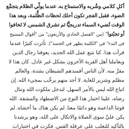
أكلِ كلامي وشُربه والاستمتاع به. عندما يولّي الظلام يتجمَّع
الضوء، فقبل الفجر تكون أحلك لحظات الظُّلمة، وبعد هذا
الوقت تُضيء السماء تدريجيًّا ثم تشرق الشمس. لا تَخافوا
أو تجبُنوا
"
(من "الفصل الحادي والأربعون" من "أقوال المسيح
. تأثرت كثيرًا عندما
في البدء" في "الكلمة يظهر في الجسد")
قرأت هذا. كنا نتبع عمل الله الجديد، يعوقنا رجال الدين
ويعاملنا أهل القرية الآخرون بشكل غير عادل. كان هذا لا
مفرَّ منه. لأن الناس أفسدهم الشيطان بشدة، والعالم
مظلم وشرير للغاية. لا أحد منهم يرحِّب بمجيء الله. إن
اتباع الله ليس بالأمر السهل. لندخل ملكوت الله وننال
رضاه، علينا اختبار هذا النوع من الاضطهاد والمشقة. الله
قوتنا الداعمة وهو دائمًا معنا. لم يكن هناك ما أخشاه. لم
يكن عليَّ سوى الصلاة والاتكال على الله، وهو يرشدنا
بالتأكيد للتغلب على عرقلة القس. فكرت في اختبارات