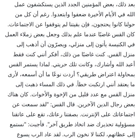
بعد ذلك، بعض المؤمنين الجدد الذين يستكشفون عمل
الله في الأيام الأخيرة ضعفوا وابتعدوا. رغم أن كل من
حولنا كانوا يحتجون، فإن بقيتنا لم يتوقفوا عن الاجتماعات.
كان القس غاضبًا عندما علم بذلك وجعل بعض زملاء العمل
في الكنيسة يأتون إلى منزلي، ويصرّون أن أذهب إلى
منزل القس. كنت غاضبًا من ذلك، أفكر أنني كنت فقط
أعبد الله وأشارك، وكانت تلك حريتي. لماذا يستمر القس
بمحاولة اعتراض طريقي؟ أردت نوعًا ما أن أسمعه، لأرى
ما يعتقد أنني ارتكبت خطأ. في ذلك المساء ذهبت إلى
منزل القس مع عدد قليل من الإخوة والأخوات. كان هناك
بعض رجال الدين الآخرين. قال القس: "لقد سمعت عن
اجتماعاتك على الإنترنت. بصفتنا رعاتك، تقع على عاتقنا
مسؤولية تحذيرك ضد اتخاذ طريق آخر". فأجبت: "نستمع
إلى عظاتهم، لكننا لا نخون الرب. لقد عاد الرب يسوع