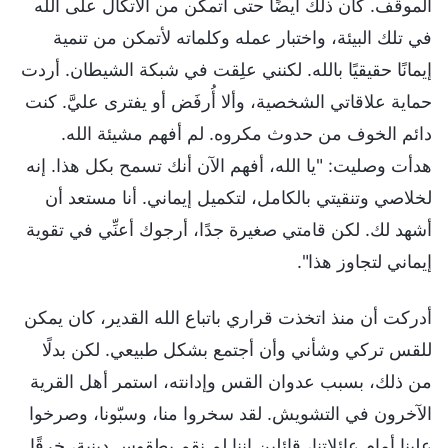
الموقف. كان ذلك أيضًا حتى أتمكن من الاتكال على الله
في تلك البيئة، واختبار عمله وكلماته لأتمكن من تنمية
إيمانًا حقيقيًا بالله. لكنني علِقت في شبكة الشيطان. أردت
حماية علاقاتي الشخصية، وألا أُرفَض أو يفترى عليَّ. كنت
دائم الخوف من حدوث مكروه. لم أفهم مشيئة الله.
هدأت وصليت: "يا الله، أفهم الآن أنك تسمح بكل هذا. إنه
لخلاصي وتنقيتي بالكامل، لتكميل إيماني. أنا مستعد أن
أشهد لك. لكن قامتي صغيرة جدًا، أرجوك أعنِّي في تقوية
إيماني لتجاوز هذا".
أدركت أن منذ اتخذت قراري باتباع الله القدير، كان يمكن
للقس تركي وشأني وأن أجتمع بشكل طبيعي. لكن بدلًا
من ذلك، بسبب عدوان القس وإدانته، استمر أهل القرية
الآخرون في التشويش. لقد سخروا منا، وسبّونا، وصرخوا
علينا أمام عائلاتنا، قائلين إننا لم نقم بطقوس دينية، خرقًا