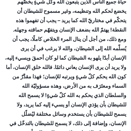
حياة جميع الناس الذين يتبعون الله وكلّ شيءٍ يخصّهم
يخضع لحكم الله وتنظيمه، وغير مسموح للشيطان أن
يتحكّم في مختاريّ الله كما يريد – يجب أن تفهموا هذه
النقطة! يهتمّ الله بضعف الإنسان ويتفهّم حماقته وجهله.
ومع ذلك، من أجل أن ينال المرء الخلاص كاملًا، يجب أن
يُسلّمه الله إلى الشيطان، والله لا يرغب في أن يرى
الإنسان أبدًا يلهو به الشيطان كما لو كان أحمقَ ويسيء إليه،
ولا يريد أن يرى الإنسان يعاني دائمًا. فالله خلق الإنسان، أما
كون الله يحكم كلّ شيءٍ ويرتبه للإنسان؛ فهذا مقدَّرٌ من
السماء ومعتَرَف به من الأرض، وهذه مسؤوليّة الله
والسلطان الذي يحكم به الله كلّ شيءٍ! لا يسمح الله
للشيطان بأن يؤذي الإنسان أو يسيء إليه كما يريد، ولا
يسمح للشيطان بأن يستخدم وسائل مختلفة ليُضلّل
الإنسان، وإضافة إلى ذلك، لا يسمح للشيطان بالتدخّل في