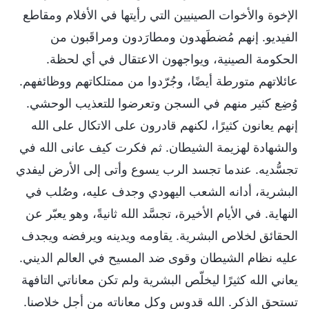
الإخوة والأخوات الصينيين التي رأيتها في الأفلام ومقاطع
الفيديو. إنهم مُضطَهدون ومطارَدون ومراقَبون من
الحكومة الصينية، ويواجهون الاعتقال في أي لحظة.
عائلاتهم متورطة أيضًا، وجُرّدوا من ممتلكاتهم ووظائفهم.
وُضِع كثير منهم في السجن وتعرضوا للتعذيب الوحشي.
إنهم يعانون كثيرًا، لكنهم قادرون على الاتكال على الله
والشهادة لهزيمة الشيطان. ثم فكرت كيف عانى الله في
تجسُّديه. عندما تجسد الرب يسوع وأتى إلى الأرض ليفدي
البشرية، أدانه الشعب اليهودي وجدف عليه، وصُلب في
النهاية. في الأيام الأخيرة، تجسَّد الله ثانيةً، وهو يعبّر عن
الحقائق لخلاص البشرية. يقاومه ويدينه ويرفضه ويجدف
عليه نظام الشيطان وقوى ضد المسيح في العالم الديني.
يعاني الله كثيرًا ليخلّص البشرية ولم تكن معاناتي التافهة
تستحق الذكر. الله قدوس وكل معاناته من أجل خلاصنا.