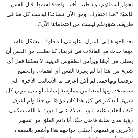
بجوار أسمائهم، وشطبت أخت واحدة اسمها. قال القس
غاضبًا: "هذا اختيارك، ومن الآن فصاعدًا ليذهب كل منا في
طريقه. شؤونكم ليست من اهتماماتنا الآن".
بعد العودة إلى المنزل، عاودتني المخاوف. بشكل عام،
مهما حدث مع العائلات في قريتنا، كنا نطلب من القس أن
يصلي من أجلنا ويرأس الطقوس الدينية. لا يمكننا فعل أي
شيء من هذا إذا لم يعيرنا القس أي اهتمام، والجميع
يرفضنا ويهاجمنا. لم أكن أعرف ما الأساليب الأخرى التي
سيستخدمونها لمنعنا من ممارسة إيماننا، أو متى ينتهي كل
شيء. التفكير في كل هذا كان مؤلمًا لي حقًا ولم أعرف
كيف أتغلب عليه. تلوت صلاة على الفور: "يا الله، يمكنني
رؤية مدى ضآلة قامتي حقًا. أنا دائم القلق من تشهير
الآخرين ورفضهم. أخشى مواجهة هذا وأشعر بالضعف.