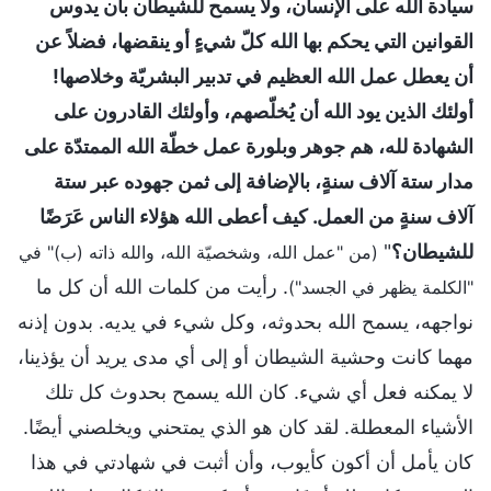
سيادة الله على الإنسان، ولا يسمح للشيطان بأن يدوس
القوانين التي يحكم بها الله كلّ شيءٍ أو ينقضها، فضلاً عن
أن يعطل عمل الله العظيم في تدبير البشريّة وخلاصها!
أولئك الذين يود الله أن يُخلّصهم، وأولئك القادرون على
الشهادة لله، هم جوهر وبلورة عمل خطّة الله الممتدّة على
مدار ستة آلاف سنةٍ، بالإضافة إلى ثمن جهوده عبر ستة
آلاف سنةٍ من العمل. كيف أعطى الله هؤلاء الناس عَرَضًا
للشيطان؟
"
(من "عمل الله، وشخصيّة الله، والله ذاته (ب)" في
. رأيت من كلمات الله أن كل ما
"الكلمة يظهر في الجسد")
نواجهه، يسمح الله بحدوثه، وكل شيء في يديه. بدون إذنه
مهما كانت وحشية الشيطان أو إلى أي مدى يريد أن يؤذينا،
لا يمكنه فعل أي شيء. كان الله يسمح بحدوث كل تلك
الأشياء المعطلة. لقد كان هو الذي يمتحني ويخلصني أيضًا.
كان يأمل أن أكون كأيوب، وأن أثبت في شهادتي في هذا