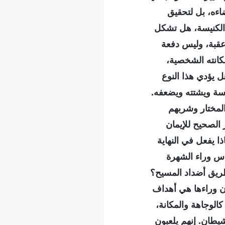
اءه، بل لتحقيق
 الكنيسة، هل تشكل
 عقبة، وليس دفعة
مكانته الشخصية،
 يؤدي هذا النوع
ة ويشتته ويضعفه.
المختار وشربهم
الصحيح للإيمان
ا يفعل في النهاية
اس وراء الشهرة
طريق أضداد المسيح؟
ن وراءها هي أهداف
الوجاهة والمكانة،
يطان. إنهم يلعبون