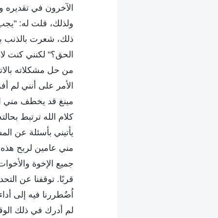
الآخرون في تقديره و
ولذلك، قلت له: "يجب
ذلك، شعرت بالذنب بع
الحق؟" لكنني كنت لا أ
من حل مشكلاته بالات
الأمر على أنني لم أ
مينغ قد يخطف مني ال
كلام الله ترتبط بحالت
يأتيني بأسئلة عن المش
مني عامين لربح هذه 
جميع الإخوة والأخوا
قربًا. توقفنا عن التحد
اُضُطررنا فيه إلى أدا
لم أدرك في ذلك الوق