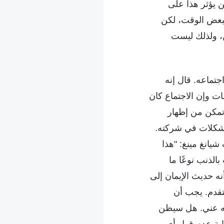
 يؤثر هذا على
لبعض الوقت، لكن
، ولذلك ليست
جتماعه. قال إنه
ت وإن الاجتماع كان
تمكن من إظهار
لمشكلات في شركته.
شيانغ مينغ: "هذا
الذنب نوعًا ما
ه حديث الإيمان إلى
تقدم. يجب أن
نه عني. هل سيظن