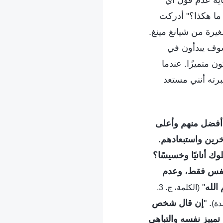
اية عدم قول أي
 ما هكذا؟" أدركت
يرة من شيانغ مينغ.
 سوف يبدأون في
ن متميزًا. عندما
برته أنني مستعد
 أفضل منهم وأعلى
آخرين واستبعادهم.
 أنانيًا وخسيسًا؟
النفس فقط، وعدم
الله
"
(الكلمة، ج. 3.
. "
إن قال شخص
دة)
تمييز نفسه والتباهي