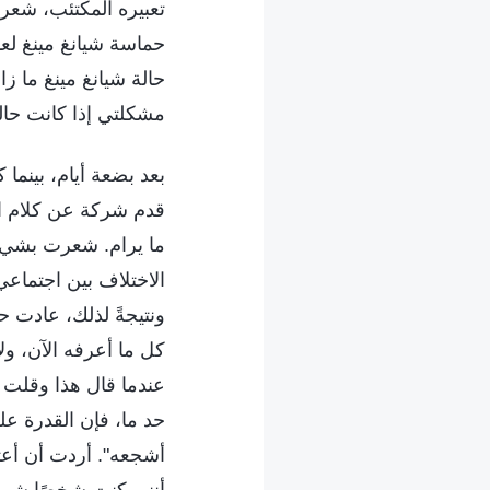
تعبيره المكتئب، شعر
حماسة شيانغ مينغ لع
حالة شيانغ مينغ ما 
مشكلتي إذا كانت حالته
بعد بضعة أيام، بينما 
قدم شركة عن كلام ال
ما يرام. شعرت بشيء 
الاختلاف بين اجتماعي
ونتيجةً لذلك، عادت حا
كل ما أعرفه الآن، ولا
عندما قال هذا وقلت ل
حد ما، فإن القدرة ع
أشجعه". أردت أن أعت