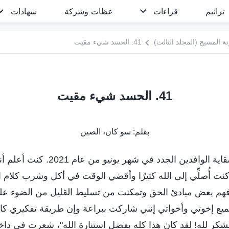
ترانيم
قراءات
عظات وشركة
شهادات
 المسيح (المجلد الثالث)
41. الحسد شيء مقيت
41. الحسد شيء مقيت
بقلم: سو كان، الصين
بدأت التدريب على سقاية الوافدين الجدد 
ت أُصلِّي إلى الله كثيرًا وأقضي الوقت في أكل وشرب كلام ال
هم بعض مبادئ الحق وتمكنت من تسليط القليل من الضوء على
يع إخوتي وأخواتي إنني شاركت ببراعة وإن طريقة تفكيري كان
الشكر لله! لقد كان هذا كله بفضل استنارة الله"، شعرت في دا