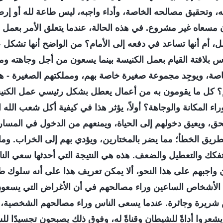
، وتحقيق مصالحه الخاصة، وأداء واجبه، ليس طاعة لله أو إرض
إن مسعاه غير مشروع. في هذه الحالة، عندما يتعلق الأمر بعمل
مل، أم أنها تساعد في دفعه إلى الأمام؟ من الواضح أنها تشكل
اس بلافتة القيام بعمل الكنيسة بينما يسعون من أجل وجاهته و
صة، ويوجِد مجموعة صغيرة خاصة بهم، ومملكتهم الصغيرة - هل
 كل ما يقومون به من أعمال يعطل بشكل رئيسي عمل الكنيس
اء المكانة والوجاهة؟ أولاً، يؤثر هذا في كيفية أكل شعب الله 
حق، ويعيق دخولهم إلى الحياة، ويمنعهم من الدخول في المسار 
لطريق الخطأ؛ مما يضر بالمختارين، ويؤدي بهم إلى الخراب. وماذ
لتفكك والتعطيل والضعف. هذه هي النتيجة التي أحدثها سعي الن
ون واجبهم على هذا النحو، ألا يمكن تعريف هذا على أنه سلوك 
ع الأشخاص الساعين وراء مصالحهم في أن الأغراض التي يسعو
 شريرة وجائرة. عندما يسعى الناس وراء مصالحهم الشخصية، ك
شعروا أداةً للشيطان وقناةً له، وفوق ذلك يصبحون تجسيدًا للش