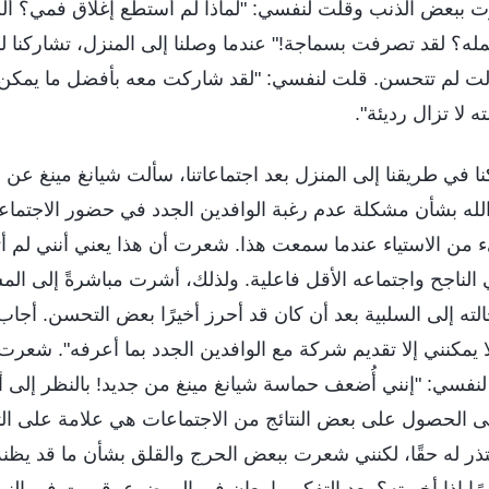
ت ببعض الذنب وقلت لنفسي: "لماذا لم أستطع إغلاق فمي؟ ألن
مله؟ لقد تصرفت بسماجة!" عندما وصلنا إلى المنزل، تشاركنا 
زالت لم تتحسن. قلت لنفسي: "لقد شاركت معه بأفضل ما يمكن
 لا تزال رديئة".
كنا في طريقنا إلى المنزل بعد اجتماعاتنا، سألت شيانغ مينغ عن ا
له بشأن مشكلة عدم رغبة الوافدين الجدد في حضور الاجتماعا
من الاستياء عندما سمعت هذا. شعرت أن هذا يعني أنني لم أ
 الناجح واجتماعه الأقل فاعلية. ولذلك، أشرت مباشرةً إلى ا
لته إلى السلبية بعد أن كان قد أحرز أخيرًا بعض التحسن. أجاب 
 يمكنني إلا تقديم شركة مع الوافدين الجدد بما أعرفه". شعرت ب
نفسي: "إنني أُضعف حماسة شيانغ مينغ من جديد! بالنظر إلى أن
لى الحصول على بعض النتائج من الاجتماعات هي علامة على ال
ذر له حقًا، لكنني شعرت ببعض الحرج والقلق بشأن ما قد يظ