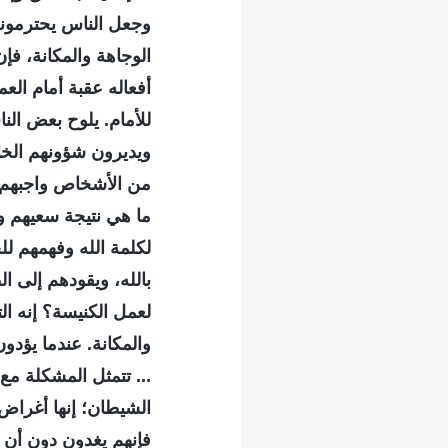
وجعل الناس يحترمونه
الوجاهة والمكانة، ف
أفعاله عقبة أمام الع
للأمام. يلوح بعض الن
ويديرون شؤونهم الخا
من الأشخاص واجبهم؟
ما هي نتيجة سعيهم ور
لكلمة الله وفهمهم لل
بالله، ويقودهم إلى ا
لعمل الكنيسة؟ إنه ا
والمكانة. عندما يؤد
... تتمثل المشكلة م
الشيطان؛ إنها أغراض
فإنهم يغدون دون أن ي