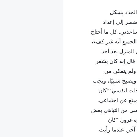
ن الجدد بشكل
ضطر إلى إعداد
ساعدتي. كل ما أحتاج
لجميع أنه غير كفء،
 المنزل بعد أحد
 قال إنه كان يشعر
 ولم يتمكن من
يصبح سلبيًا، ويجب
قلت لنفسي: "كان
مينغ عن اجتماعي.
فسي من التباهي بعض
ة غرور: "كان
 آخر. عندما رأيت