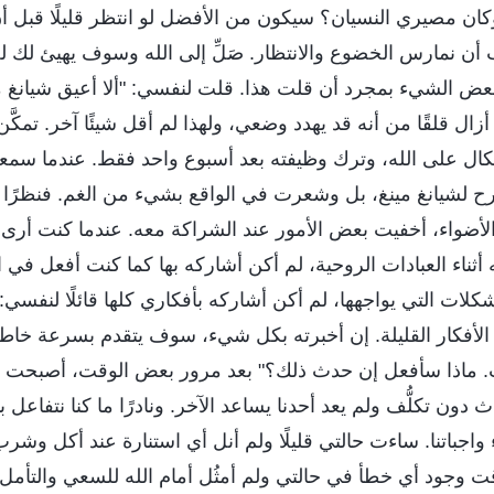
كان مصيري النسيان؟ سيكون من الأفضل لو انتظر قليلًا قبل أن
 أن نمارس الخضوع والانتظار. صَلِّ إلى الله وسوف يهيئ لك 
ض الشيء بمجرد أن قلت هذا. قلت لنفسي: "ألا أعيق شيانغ م
زال قلقًا من أنه قد يهدد وضعي، ولهذا لم أقل شيئًا آخر. تمكَّن
كال على الله، وترك وظيفته بعد أسبوع واحد فقط. عندما سمعت
فرح لشيانغ مينغ، بل وشعرت في الواقع بشيء من الغم. فنظرًا 
أضواء، أخفيت بعض الأمور عند الشراكة معه. عندما كنت أرى
ه أثناء العبادات الروحية، لم أكن أشاركه بها كما كنت أفعل في
كلات التي يواجهها، لم أكن أشاركه بأفكاري كلها قائلًا لنفسي:
الأفكار القليلة. إن أخبرته بكل شيء، سوف يتقدم بسرعة خاطف
ت. ماذا سأفعل إن حدث ذلك؟" بعد مرور بعض الوقت، أصبحت أنا
ث دون تكلُّف ولم يعد أحدنا يساعد الآخر. ونادرًا ما كنا نتفاعل 
ء واجباتنا. ساءت حالتي قليلًا ولم أنل أي استنارة عند أكل وشرب
ت وجود أي خطأ في حالتي ولم أمثُل أمام الله للسعي والتأمل.