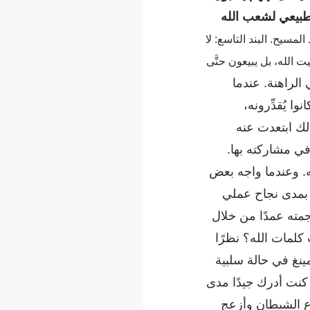
الطبيعي لشعب الله
 أضداد المسيح. البند التاسع: لا
 الله، بل يبيعون حتَّى
ي الراهنة. عندما
ا يُقدِّرونه،
ك ابتعدت عنه
في مشاركته بها.
ه. وعندما واجه بعض
 بمدى نجاح عملي
اجمته عمدًا من خلال
لمات الله؟ نظرًا
ينغ في حالة سلبية
كنت أدرك جيدًا مدى
اع الشيطان وأزعج