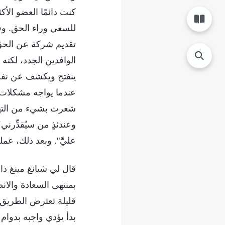
كنت دائمًا العضو الأك
للسعي وراء الحق. وفي
تقديم شركة عن الحق، و
الوافدين الجدد، لكنه 
ينفتح ويكشف عن نفسه
عندما يواجه مشكلات.
شعرت بشيء من التهد
وعندئذٍ من سيُقدِّرني
عليَّ". وبعد ذلك، عم
قال لي شيانغ مينغ ذات
بمنتهى السعادة والان
قليلة تعترض الطريق و
بدأ يؤدي واجبه بدوام