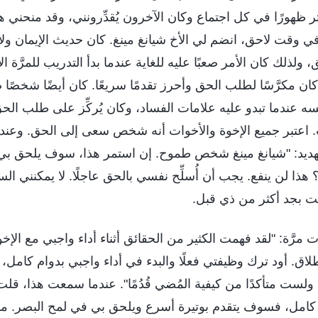
ثر ظهورًا في كل اجتماع وكان الآخرون يُقدِّرونني، وقد منحني هذ
 وقت لاحق، انضم لي الأخ شيانغ مينغ. كان حديث الإيمان ولا 
لذلك كان الأمر صعبًا عليه للغاية عندما بدأ التدريب للمرَّة ا
كان مكرَّسًا لطلب الحق وأحرز تقدمًا سريعًا. كان أيضًا شخصًا ص
 عندما تبدو عليه علامات الفساد، وكان يُركِّز على طلب الح
 اعتبر جميع الإخوة والأخوات أنه شخص سعى إلى الحق. وعند
يد: "شيانغ مينغ شخص طموح. إن استمر هذا، سوف يلحق بي 
؟ هذا لن ينفع. يجب أن أُسلِّح نفسي بالحق عاجلًا. لا يمكنني الس
لت بجد أكثر من ذي قبل.
 مرَّة: "لقد فهمت الكثير من الحقائق أثناء أداء واجبي مع الإ
طلاق. أود ترك وظيفتي فعلًا والبدء في أداء واجبي بدوام كامل،
لست متأكدًا من كيفية المُضي قُدُمًا". عندما سمعت هذا، قلت 
 كامل، فسوف يتقدم بوتيرة أسرع ويلحق بي في لمح البصر. ماذ