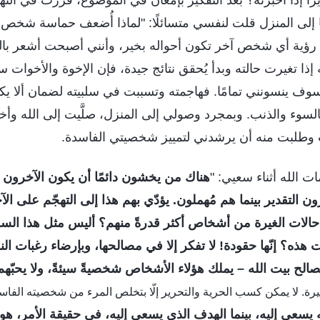
ا إذا أخبرته؟ بعد التفكير بإمعان في الموضوع، قررت في النه
نا إلى المنزل قلت لنفسي متسائلًا: "لماذا أُضعف حماسة شخص
ل رؤية أي شخص آخر تكون أحواله بخير، وأنني أصبحت أشعر بالغ
ذا تغيرت حالته وبدأ يُحقق نتائج جيدة، فإن الإخوة والأخوات
سوف ينسونني تمامًا. فهاجمته وتسببت في سلبيته لضمان ألا يكو
سوء والذنب. وبمجرد وصولي إلى المنزل، صلَّيت إلى الله وأخ
ات وطلبت منه أن يرشدني لتمييز شخصيتي الفاسدة.
 الله أثناء سعيي: "
هناك من يخشون دائمًا أن يكون الآخرون
ن التقدير بينما هم مُهملون. يؤدّي بهم هذا إلى التهجّم على ال
الات الغيرة من أشخاص أكثر قدرةً منهم؟ أليس مثل هذا السلوك
هذه؟ إنّها حقودة! لا تفكر إلا في مصالحها، وبإرضاء رغبات 
صالح بيت الله – يملك هؤلاء الأشخاص شخصيةً سيئةً، ولا يحبّهم 
يرة. لا يمكن كسب الحرية والتحرير إلّا بتخلص المرء من شخصيته الفاس
 يسعى إليه، بينما الهدف الذي يسعى إليه، في حقيقة الأمر، هو 