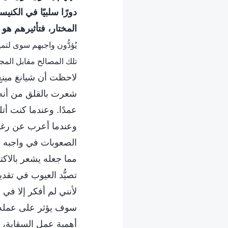
دورًا سلبيًا في الكن
المختار، فتأثيرهم هو 
يُؤدُّون واجبهم سوى لتم
تلك المصالح مقابل المج
لاحظت أن شيانغ مينغ ك
شعرت بالقلق من أنه
عمدًا. وعندما كنت أت
وعندما أعرب عن رغبت
الصعوبات في واجبه و
مما جعله يشعر بالاكتئ
تصيُّد العيوب في تق
لأنني لم أفكر إلا ف
سوف يؤثر على عمله ف
أهمية عمل السقاية، ل