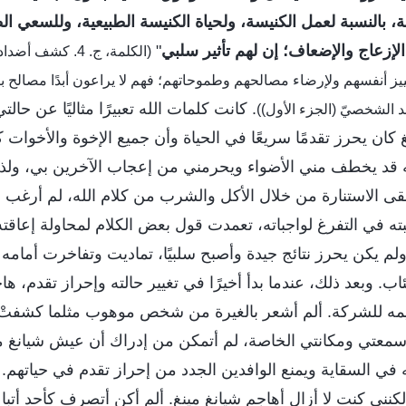
يسة، بالنسبة لعمل الكنيسة، ولحياة الكنيسة الطبيعية، وللسعي 
الإزعاج والإضعاف؛ إن لهم تأثير سلبي
"
(الكلمة، ج. 4. كشف
ييز أنفسهم ولإرضاء مصالحهم وطموحاتهم؛ فهم لا يراعون أبدًا مصالح بيت
. كانت كلمات الله تعبيرًا مثاليًا عن حالت
د الشخصيّ (الجزء الأول))
ان يحرز تقدمًا سريعًا في الحياة وأن جميع الإخوة والأخوات كانو
 قد يخطف مني الأضواء ويحرمني من إعجاب الآخرين بي، ولذل
لقى الاستنارة من خلال الأكل والشرب من كلام الله، لم أرغب 
ه في التفرغ لواجباته، تعمدت قول بعض الكلام لمحاولة إعاقت
لم يكن يحرز نتائج جيدة وأصبح سلبيًا، تماديت وتفاخرت أمامه
اب. وبعد ذلك، عندما بدأ أخيرًا في تغيير حالته وإحراز تقدم، ه
ديمه للشركة. ألم أشعر بالغيرة من شخص موهوب مثلما كشفتْ ك
ي سمعتي ومكانتي الخاصة، لم أتمكن من إدراك أن عيش شيانغ م
ي السقاية ويمنع الوافدين الجدد من إحراز تقدم في حياتهم. 
كنني كنت لا أزال أهاجم شيانغ مينغ. ألم أكن أتصرف كأحد أتب