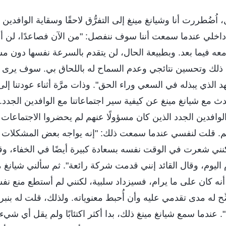
 اُضُطررت أنا وشيانغ مينغ إلى التفرُّق لاحقًا وسقاية الوافدي
خلي عندما سمعت أننا سوف ننفصل: "من الآن فصاعدًا، لن أ
عه فيما بعد. وبطبيعة الحال، لن يتقدم بالسرعة نفسها دون م
ي ذلك وتحسين نتائجي وعدم السماح له باللحاق بي. سوف يرى ا
لذي يبذله في السعي وراء الحق". وذات مرَّة أثناء عودتنا إلى
ث مع شيانغ مينغ عن كيفية سير اجتماعاتنا مع الوافدين الجدد.
 الوافدين الجدد الذين كان مسؤولًا عنهم لم يحضروا الاجتماعات
هم. قلت لنفسي عندما سمعت ذلك: "إنه يواجه بعض المشكلات و
لكنني شعرت في الوقت نفسه بسعادة كبيرة أيضًا في الخفاء، و
اليوم، وقال القائد إنني قدمت شركة رائعة". ثم سألني شيانغ 
 أنه كان على ما يرام، فسيزداد سلبية، لكنني لم أستطع منع ن
ِح له مدى تقدمي عليه وأن أُحبط معنوياته. ولذلك، قلت له بنبر
". عندما سمع شيانغ مينغ ذلك، بدا أكثر اكتئابًا ولم يقل أي شيء