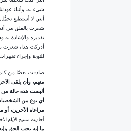
أنني كنت شخصًا شريرً
شيء له. وأثناء عودت
أنني لا أستطيع تحمُّ
شعرت بالقلق من أنه إ
تقديره والإشادة به و
أدركت هذا، شعرت بال
للتوبة وإجراء تغيير
صادفت بعضًا من كلمات
منهم، وأن يلقى الآخرو
أليست هذه حالة من ح
أي نوع من الشخصيات 
مراعاة الآخرين، أو م
أحاديث مسيح الأيام الأخ
ما إنه يحب الحق وإنه