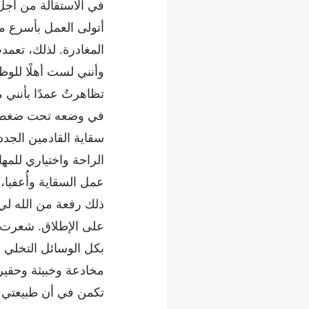
في الاستقالة من أجل
أتولى العمل بأسرع م
المغادرة. لذلك، تعمد
وأنني لست أهلًا للوظ
تظاهرتُ عمدًا بأنني 
في وضعه تحت ضغط كب
سقاية القادمين الجدد
الراحة واختياري للمه
عمل السقاية وأُعفيا،
ذلك رفعة من الله لي
على الإطلاق. شعرت ب
بكل الوسائل التخلي 
مخادعة وخبيثة وحقيرة 
تكمن في أن طبيعتي كان