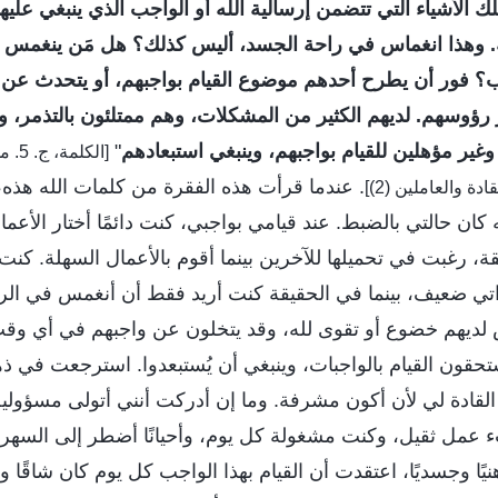
لك الأشياء التي تتضمن إرسالية الله أو الواجب الذي ينبغي عليهم 
. وهذا انغماس في راحة الجسد، أليس كذلك؟ هل مَن ينغمس 
ب؟ فور أن يطرح أحدهم موضوع القيام بواجبهم، أو يتحدث عن د
ؤوسهم. لديهم الكثير من المشكلات، وهم ممتلئون بالتذمر، وبا
وغير مؤهلين للقيام بواجبهم، وينبغي استبعادهم
"
[الكل
. عندما قرأت هذه الفقرة من كلمات الله هذه، 
ة والعاملين (2)]
 كان حالتي بالضبط. عند قيامي بواجبي، كنت دائمًا أختار الأعم
 رغبت في تحميلها للآخرين بينما أقوم بالأعمال السهلة. كنت أ
اتي ضعيف، بينما في الحقيقة كنت أريد فقط أن أنغمس في الرا
 لديهم خضوع أو تقوى لله، وقد يتخلون عن واجبهم في أي وق
ستحقون القيام بالواجبات، وينبغي أن يُستبعدوا. استرجعت في 
القادة لي لأن أكون مشرفة. وما إن أدركت أنني أتولى مسؤولية
عمل ثقيل، وكنت مشغولة كل يوم، وأحيانًا أضطر إلى السهر 
ًا وجسديًا، اعتقدت أن القيام بهذا الواجب كل يوم كان شاقًا وم