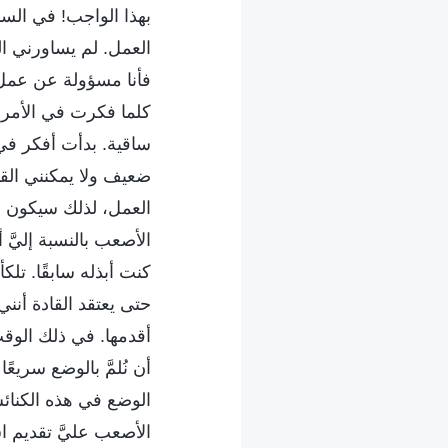
بهذا الواجب! في السا
العمل. لم يساورني الق
فأنا مسؤولة عن عمل 
كلما فكرت في الأمر، 
ساقية. بدأت أفكر ف
ضعيف ولا يمكنني القي
العمل، لذلك سيكون م
الأصعب بالنسبة إليَّ 
كنت أبذله سابقًا. تل
حتى يعتقد القادة أن
أقدمها. في ذلك الوقت
أن نُلمَّ بالوضع سريع
الوضع في هذه الكنائ
الأصعب عليَّ تقديم اس