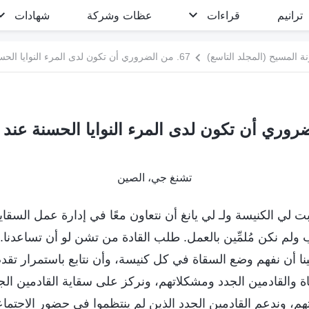
ترانيم
قراءات
عظات وشركة
شهادات
 المسيح (المجلد التاسع)
67. من الضروري أن تكون لدى المرء النوايا الحسنة عند أداء واجبه
تشنغ جي، الصين
تمبر 2023، رتبت لي الكنيسة ولـ لي يانغ أن نتعاون معًا في إدارة عمل السقاي
جب ولم نكن مُلمِّين بالعمل. طلب القادة من تشن لو أن تساعدنا. ع
نا أن نفهم وضع السقاة في كل كنيسة، وأن نتابع باستمرار تقد
ة والقادمين الجدد ومشكلاتهم، ونركز على سقاية القادمين ا
تهم، وندعم القادمين الجدد الذين لم ينتظموا في حضور الاجت