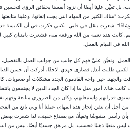
 بل تعيَّن علينا أيضًا أن نزود أنفسنا بحقائق الرؤى لتحسين ن
ت: "هناك الكثير من المهام التي يجب إتقانها، وعلينا متابعته
ًا وشاقًا". شعرت بثقل في قلبي. لكنني فكرت في أن الكنيسة قد
م. كانت هذه نعمة من الله ورفعة منه، فشعرت بامتنان كبير. ل
له في القيام بالعمل.
ة بالعمل، وتعيَّن عليَّ فهم كل جانب من جوانب العمل بالتفصيل، ك
 لكنني ظللت أبذل قصارى جهدي. لاحقًا، أدركت أن حسن القيام
قت والجهد. حين واجه القادمون الجدد مشكلات أو صعوبات، ك
 كانت هناك أمور مثل ما إذا كان الجدد الذين لا يجتمعون بانتظ
توى قدراتهم واستيعابهم، وكان من الضروري متابعة وفهم تفص
. من أجل أن نتقن إنجاز هذه المهام، عملنا أنا ولي يانغ من الف
بأن رأسي مشوشًا وثقيلًا، مع بصداع خفيف، لذا شعرت ببعض ا
ب ليس متعبًا ذهنيًا فحسب، بل مرهق جسديًا أيضًا. ليس من السه