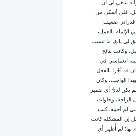
نه ينبغي لي أن
مل، فلن أتمكن من
ى قدراتي ضعيف
 الإلمام بالعمل،
ق لي يانغ، ما تسبب
، وكانت نتائج
سببه انغماسي في
 قد أخّرا بالفعل
هذا الواجب، وكان
 يكن لديَّ أي ضمير
 الراحة، وحاولت
ي لم أحمِه. كنت
 بل إن المشكلة كانت
 بها؛ لم أُظهر أي