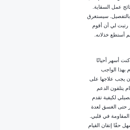
تائج عمل السقاية.
ا بالتفصيل. سيستغرق
 رتبت لي أن أقوم
م أستطع خذلانه.
نت أسهر أحيانًا
 بهذا الواجب
ان يجب علاجها على
ام يتلقون الدعم
يلي لكيفية تقدم
جر حتى الغسق لعدة
لمقاومة في قلبي.
ل حقًا إتقان القيام