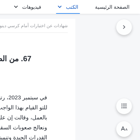
الصفحة الرئيسية
الكتب
فيديوهات
شهادات عن اختبارات أمام كرسي دينونة
67. من الضروري أن تكون لدى المرء النوايا الحسنة عند أداء واجبه
في سب
للتو القيام بهذا الوا
بالعمل، وقالت إن علي
ونعالج صعوبات السقا
القدرات الجيدة وتنمي