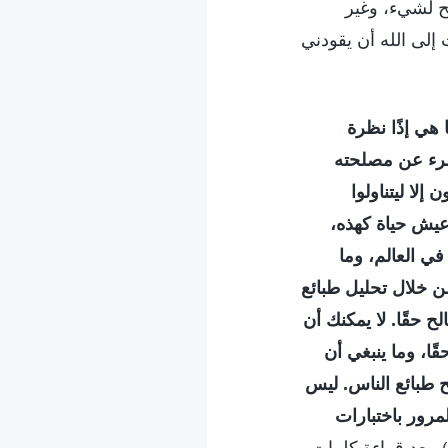
لح لشيء، وغير
 إلى الله أن يقودني
 هي إذًا نظرة
امرء عن مصلحته
لا ليتناولوا
عيش حياة كهذه،
في العالم، وما
ن خلال تحليل طبائع
 حقًا. لا يمكنك أن
ًا، وما ينبغي أن
ح طبائع الناس. ليس
مرور باختبارات