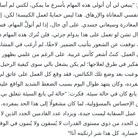
: "ينبغي لي أن أتولى هذه المهام بأسرع ما يمكن، لكنني لم أسا
فسي المعاناة والإرهاق. هذا ليس حمايةً لعمل الكنيسة! لكن، إذ
مغادرة وسيعاني جسدي. على أي حال، إذا لم أتولَّ المهام، فسيت
ال تشن لو تعمل على هذا بدوام جزئي، فلن تُترك هذه المهام دو
توقفت عن الشعور بتأنيب الضمير. لاحقًا، لم أرغب في المشار
ن العمل. كنتُ أشعر كأنني غريبة. على الرغم من علمي بظهو
لتفكير في طرق لعلاجها؛ لم يكن يشغل بالي سوى كيفية الرحيل 
توعبت بعد وضع تلك الكنائس، فقد وقع كل العمل على عاتق لي 
رده، وكان يتنهد طوال اليوم بسبب الضغط الشديد الواقع عليه.
 يانغ كان في حالة سيئة. فكرت: "حالة لي يانغ السيئة تتعلق بي.
ن الإحساس بالمسؤولية، لما كان مشغولًا إلى هذا الحد بمفرده،
ئج عمل السقاية ليست جيدة، ويزداد عدد القادمين الجدد الذين 
ن الجدد من ذوي مستوى القدرات لا يُسقون ولا يُنمون في الو
خسارة. كل هذا شر ارتكبته أنا!"