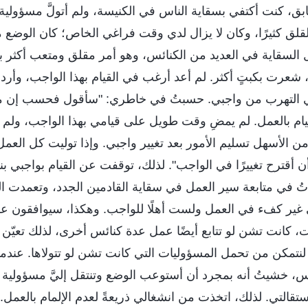
بق، كنت أكتفي بسقاية الناس في الكنيسة، ولم أتولَّ مسؤولي
لق كثيرًا، وكان لا يزال لدي وقت فراغي الخاص؛ كان الوضع مريحً
السقاية في العديد من الكنائس، وهو أمر مقلق ومتعب أكثر ب
شعرت بكبتٍ أكثر. لم أعد أرغب في القيام بهذا الواجب، وأرد
ي التهرب من واجبي. حسبتُ في خاطري: "سأقول فحسب إن 
ام بالعمل. لم يمضِ وقت طويل على قيامي بهذا الواجب، ولم أتو
ن الأسهل تسليم الأمور بعد تغيير واجبي. وإذا توليت كل الع
أن أقترح تغييرًا في الواجب". لذلك، توقفت عن القيام بواجبي بن
كأتُ في متابعة سير العمل في سقاية القادمين الجدد، وتعمدت 
ني غير كفء في العمل ولست أهلًا للواجب. وهكذا، سيوافقون عل
، كانت تشن لو تتابع أيضًا عمل عدة كنائس أخرى، لذلك تعيّن ع
ًا لنتمكن من تحمل المسؤوليات التي كانت تشن لو تتولاها. عندم
س، خشيتُ أنه بمجرد أن أستوعب الوضع وتنتقل إليَّ مسؤولية
تقالتي. لذلك، اتخذت من انشغالي ذريعةً لعدم الإلمام بالعمل. 