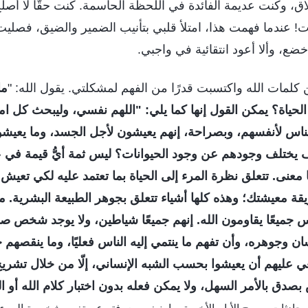
ق، وكنت عديمة الفائدة في اللحظة الحاسمة. كنت حقًّا لا أص
بات! عندما فهمت هذا، امتلأ قلبي بتأنيب الضمير والضيق، فصليت
ضع، وألا أعود انتقائية في واجبي.
ن كلمات الله واكتسبت قدرًا من الفهم لمشكلتي. يقول الله: "
ما
الحياة؟ يمكن القول إنها كما يلي: "اللهم نفسي، وليبحث كل 
س لأنفسهم، وبصراحة، إنهم يعيشون لأجل الجسد، وما يعيشون إ
ف يختلف وجودهم عن وجود الحيوانات؟ ليس ثمة أيُّ قيمة في 
 معنى. تتعلق نظرة المرء إلى الحياة بما تعتمد عليه لكي تعيش 
ة معيشتك؛ وهذه كلها أشياء تتعلق بجوهر الطبيعة البشرية. م
 جميعًا يقاومون الله. إنهم جميعًا شياطين، ولا يوجد شخص صالح
ن وجوهره، وأن تفهم ما ينتمي إليه الناس فعليًا، وما ينقصهم حق
غي عليهم أن يعيشوا بحسب الشبه الإنساني، إلّا من خلال تشري
دق بالأمر السهل، ولا يمكن فعله بدون اختبار كلام الله أو ال