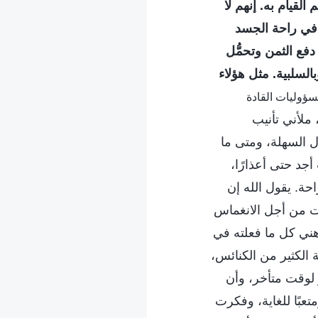
القيام به. إنهم لا
في راحة الجسد
فع الثمن وتحمُّل
لسلبية. مثل هؤلاء
مة، ج. 5. مسؤوليات القادة
ملأني تأنيب
ال السهلة، ومتى ما
جد حتى أعذارًا،
حة. يقول الله إن
ت من أجل الانغماس
ذهني كل ما فعلته في
 الكثير من الكنائس،
لوقت متأخر، وأن
تعبًا للغاية، وفكرت