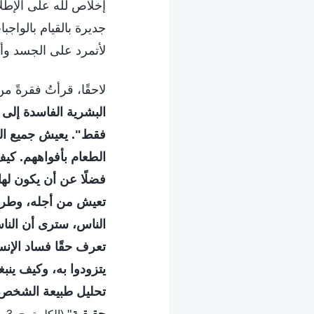
إخلاص لله على الإطلا
جديرة بالقيام بالواج
لأتمرد على الجسد وأخ
لاحقًا، قرأتُ فقرةً م
البشرية الفاسدة إلى 
فقط". يعيش جميع النا
الطعام بأفواههم. كي
فضلًا عن أن يكون لها
تعيش من أجله، وطريق
الناس، سترى أن الناس
تعرف حقًا فساد الإنسا
يتزودوا به، وكيف ينب
تحليل طبيعة الشخص بص