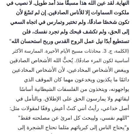
النهاية. لقد عين الله هذا مسبقًا منذ أمد طويل. لا نصيب في
ملكوت السماوات إلا للأناس الصادقين. إن لم تَسْعَ لأن
تكون شخصًا صادقًا، ولم تختبر وتمارس في اتجاه السعي
إلى الحق، ولم تكشف قبحك ولم تجرد نفسك، فلن
تستطيع أبدًا نيل عمل الروح القدس وربح استحسان الله
"
(الكلمة، ج. 3. محادثات مسيح الأيام الأخيرة. الممارسة الأكثر
. يُحبُّ الله الأشخاص الصادقين
أساسية لكون المرء صادقًا)
ويبغض الأشخاص المخادعين، لأن الأشخاص المخادعين
دائمًا ما يكذبون ويخدعون مهما كان الموقف الذي
يواجهونه، ويتخذون من الفلسفات الشيطانية أساسًا
لبقائهم ولا يمارسون الحق على الإطلاق. وبالتأمل في
أصل خداعي، رأيتُ أنني كنتُ أعيش وفقًا لمقولات مثل:
"اللهم نفسي، وليبحث كل امرئ عن مصلحته فقط"
و"يحتاج الناس إلى كبريائهم مثلما تحتاج الشجرة إلى