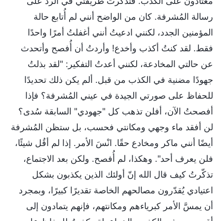
معتادون على الكذب. فتذكّرتُ طريقتي في الرد على
رسالة المُشرفة. كان من الواضح أنني لم أُتابع حالة
المؤمنين الجدد، لكنني ادعيتُ أنني أغفلتُ أمرًا واحدًا
فقط. لقد كنتُ أكذب وأخدع! وأردتُ أن أُفصح وأتحدث
عن حالتي المخادعة، لكنني أعدتُ التفكير: "لقد بذلتُ
جهودًا مضنية في الكذب من قبل. ألم يكن ذلك تحديدًا
للحفاظ على صورتي الجيدة في عيني المُشرفة؟ فإذا
أفصحتُ الآن، أفلن تذهب كل "جهودي" السابقة سُدى؟
لن أفقد ماء وجهي ومكانتي فحسب، بل ستظن المُشرفة
أيضًا أنني ماكر ومخادع حقًا. انْسَ الأمر. إذا لم أقُل شيئًا،
فلن يعرف أحد". وهكذا، لم أُفصح. ولكن بعد الاجتماع،
تذكّرتُ كيف قال الله إنّ أولئك الذين يكذبون بشكل
اعتيادي يُقدّرون مصالحهم الخاصة تقديرًا كبيرًا، وبمجرد
أن يمسَّ الأمر كبرياءهم ومكانتهم، فإنهم يتمادون إلى