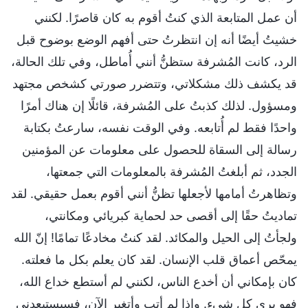
أن عمل المتابعة الذي كنتُ أقوم به كان قاصرًا. لكنني
خشيتُ أيضًا أنه إن انتظرتُ حتى أفهم الوضع بوضوح قبل
الرد، كانت المُشرفة ستظنُّ أنني أُماطل، وفي تلك الحالة،
قد يكشف ذلك مشكلاتي، وتتضرر صورتي كشخص مجتهد
ومسؤول. لذلك كذبتُ على المُشرفة، قائلًا إن هناك أمرًا
واحدًا فقط لم أُتابعه. وفي الوقت نفسه، سارعتُ بكتابة
رسالة إلى السقاة للحصول على معلومات عن المؤمنين
الجدد، ثم أبلغتُ المُشرفة بالمعلومات التي جمعتها،
وتظاهرتُ أمامها لأجعلها تظنُّ أنني أقوم بعمل حقيقي. لقد
تماديتُ حقًا إلى أقصى حد لحماية كبريائي ومكانتي،
ولجأتُ إلى الحيل والمكائد. لقد كنتُ مخادعًا تمامًا! إنّ الله
يمحّص أعماق قلب الإنسان. لقد كان يعلم بكل ما فعلته.
كان بإمكاني أن أخدع الناس، لكنني لم أستطع خداع الله،
فهو يرى كل شيء. وإذا لم أتب وأتغير الآن، فسيستبعدني