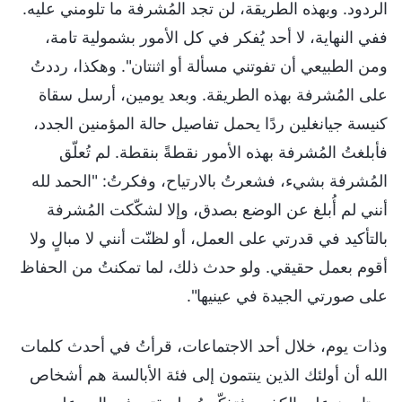
الردود. وبهذه الطريقة، لن تجد المُشرفة ما تلومني عليه.
ففي النهاية، لا أحد يُفكر في كل الأمور بشمولية تامة،
ومن الطبيعي أن تفوتني مسألة أو اثنتان". وهكذا، رددتُ
على المُشرفة بهذه الطريقة. وبعد يومين، أرسل سقاة
كنيسة جيانغلين ردًا يحمل تفاصيل حالة المؤمنين الجدد،
فأبلغتُ المُشرفة بهذه الأمور نقطةً بنقطة. لم تُعلّق
المُشرفة بشيء، فشعرتُ بالارتياح، وفكرتُ: "الحمد لله
أنني لم أُبلغ عن الوضع بصدق، وإلا لشكّكت المُشرفة
بالتأكيد في قدرتي على العمل، أو لظنّت أنني لا مبالٍ ولا
أقوم بعمل حقيقي. ولو حدث ذلك، لما تمكنتُ من الحفاظ
على صورتي الجيدة في عينيها".
وذات يوم، خلال أحد الاجتماعات، قرأتُ في أحدث كلمات
الله أن أولئك الذين ينتمون إلى فئة الأبالسة هم أشخاص