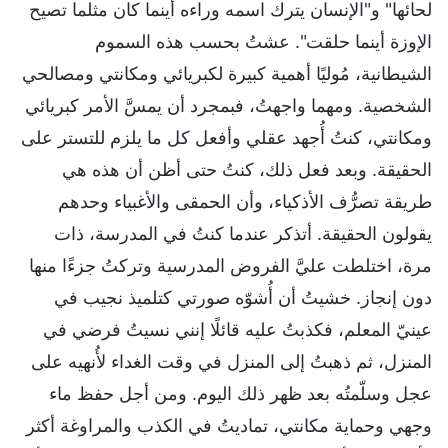
لحائها" و"الإنسان يترك اسمه وراءه أينما كان مثلما تصيح
الإوزة أينما حلقت". عشتُ بحسب هذه السموم
الشيطانية، مُوليًا أهمية كبيرة لكبريائي ومكانتي ومصالحي
الشخصية. ومهما واجهتُ، فبمجرد أن يمسَّ الأمر كبريائي
ومكانتي، كنتُ أُجهد عقلي وأفعل كل ما يلزم للتستر على
الحقيقة. وبعد فعل ذلك، كنتُ حتى أظن أن هذه هي
طريقة تصرُّف الأذكياء، وأن الحمقى والأغبياء وحدهم
يقولون الحقيقة. أتذكر عندما كنتُ في المدرسة، ذات
مرة، اختلطت عليَّ الفروض المدرسية وتركتُ جزءًا منها
دون إنجاز. خشيتُ أن أُشوّه صورتي كتلميذ نجيب في
عينيّ المعلم، فكذبتُ عليه قائلًا إنني نسيتُ فرضي في
المنزل، ثم ذهبتُ إلى المنزل في وقت الغداء لأُنهيه على
عجل وسلّمتُه بعد ظهر ذلك اليوم. ومن أجل حفظ ماء
وجهي وحماية مكانتي، تماديتُ في الكذب والمراوغة أكثر