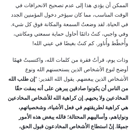
الممكن أن يؤدي هذا إلى عدم تصحيح الانحرافات في
الوقت المناسب، مما كان سيؤخر دخول المؤمنين الجدد
في الحياة. لقد وضعتُ السمعة والمكانة فوق كل شيء.
وفي واجبي، كنتُ دائمًا أحاول حماية سمعتي ومكانتي،
وأُخطّط وأُناور. كم كنتُ بغيضًا في عيني الله!
وذات يوم، قرأتُ فقرة من كلمات الله، واكتسبتُ فهمًا
أوضح لنوع الأشخاص الذين يستحسنهم الله ونوع
الأشخاص الذين يبغضهم. يقول الله القدير: "
إن طلب الله
من الناس أن يكونوا صادقين يبرهن على أنه يمقت حقًا
المخادعين ولا يحبهم. إن كراهية الله للأشخاص المخادعين
هي كراهية لطريقتهم في فعل الأشياء، وشخصياتهم،
ونواياهم، وأساليبهم المحتالة؛ فالله يبغض هذه الأمور
جميعًا. إنْ استطاع الأشخاص المخادعون قبول الحق،