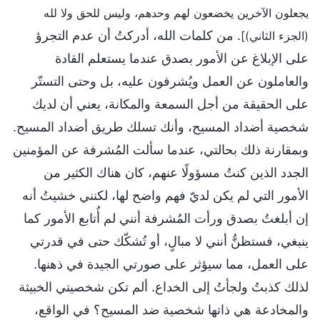
يجعلون الآخرين يخضعون لهم وحدهم، وليس للحق ولا لله
. من كلمات الله، أدركتُ أن عدم التجرؤ
(الجزء الثاني)]
على الإبلاغ عن الأمور بصدق عندما يستعلم القادة
والعاملون عن العمل ويُشرفون عليه، بل وحتى التستّر
على الحقيقة من أجل السمعة والمكانة، يعني أن لديك
شخصية أضداد المسيح، وأنك تسلك طريق أضداد المسيح.
وبمقارنة ذلك بحالتي، عندما سألت المُشرفة عن المؤمنين
الجدد الذين كنتُ مسؤولًا عنهم، كان هناك الكثير من
الأمور التي لم يكن لديّ فهم واضح لها، لكنني خشيتُ أنه
إن أبلغتُ بصدق ورأت المُشرفة أنني لم أُتابع الأمور كما
ينبغي، فستظنُّ أنني لا مبالٍ، أو تُشكّك حتى في قدرتي
على العمل، مما سيؤثر على صورتي الجيدة في ذهنها.
لذلك كذبتُ ولجأتُ إلى الخداع. ألم تكن شخصيتي الخبيثة
والمخادعة هي ذاتها شخصية ضد المسيح؟ في الواقع،