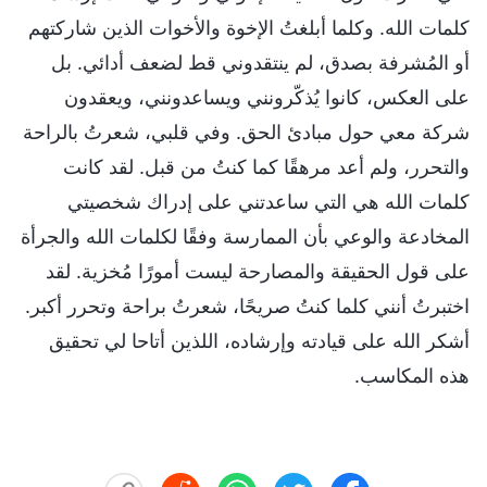
كلمات الله. وكلما أبلغتُ الإخوة والأخوات الذين شاركتهم
أو المُشرفة بصدق، لم ينتقدوني قط لضعف أدائي. بل
على العكس، كانوا يُذكّرونني ويساعدونني، ويعقدون
شركة معي حول مبادئ الحق. وفي قلبي، شعرتُ بالراحة
والتحرر، ولم أعد مرهقًا كما كنتُ من قبل. لقد كانت
كلمات الله هي التي ساعدتني على إدراك شخصيتي
المخادعة والوعي بأن الممارسة وفقًا لكلمات الله والجرأة
على قول الحقيقة والمصارحة ليست أمورًا مُخزية. لقد
اختبرتُ أنني كلما كنتُ صريحًا، شعرتُ براحة وتحرر أكبر.
أشكر الله على قيادته وإرشاده، اللذين أتاحا لي تحقيق
هذه المكاسب.