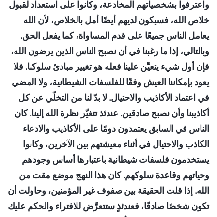
واعترفوا بشخصياتهم المخادعة، وكانوا على استعداد لقبول
خلاص الله، فسيكون لديهم أيضًا أمل بالخلاص، لأن الله
يعامل الناس جميعًا على قدم المساواة، كما يفعل الحق.
وبالتالي، إذا ما رغبنا في أن نصبح الناس الذين يرضون الله،
فإن أول شيء يتعيَّن علينا فعله هو تغيير مبادئ سلوكنا. فلا
يعود بإمكاننا العيش وفقًا للفلسفات الشيطانية، ولا المضي
في اعتماد الأكاذيب والاحتيال. لا بدّ لنا من التخلّي عن كل
أكاذيبنا وأن نصبح صادقين. عندئذ تتغيَّر نظرة الله إلينا. كان
الناس في السابق يعتمدون دومًا على الأكاذيب والادعاء
الكاذب والاحتيال في أثناء معيشتهم بين الآخرين، وكانوا
يستخدمون فلسفات شيطانية باعتبارها أساس وجودهم
وحياتهم وقاعدة سلوكهم. كان هذا النهج موضع مقت من
الله. إذا قلت الحقيقة بين صفوف غير المؤمنين، وحاولت أن
تكون شخصًا صادقًا، فعندئذٍ ستتعرَّض للافتراء والحكم عليك