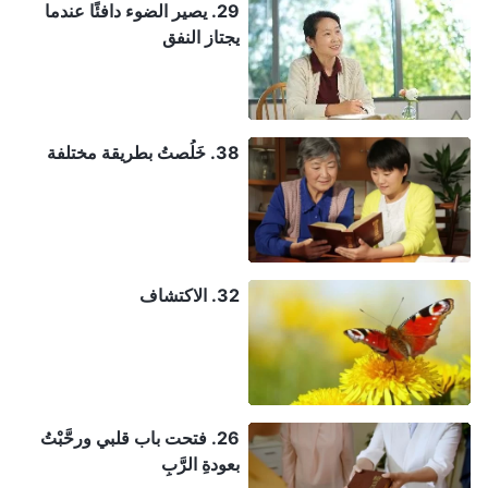
29. يصير الضوء دافئًا عندما
يجتاز النفق
38. خَلُصتُ بطريقة مختلفة
32. الاكتشاف
26. فتحت باب قلبي ورحَّبْتُ
بعودةِ الرَّبِ