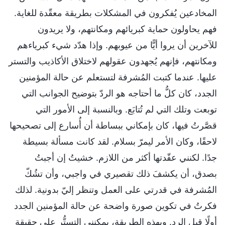
المخادعين يُفكرون في المشكلات بطريقة معقّدة للغاية.
فهم يحاولون حماية كبريائهم ومكانتهم، ولا يريدون
للآخرين أن يروا أيًّا من عيوبهم. وإذا هدّد شيء كبرياءهم
ومكانتهم، فإنهم يُجهدون عقولهم لاختلاق الأكاذيب والتستر
عليها. عندما كتبت المُشرفة لتستعلم عن حالة المؤمنين
الجدد، كان كلُّ ما أحتاجه هو الردّ بتوضيح الجوانب التي
توبعت وتلك التي لم تُتابَع. وبالنسبة إلى الأمور التي
قصَّرتُ فيها، كان بإمكاني ببساطة أن أُسارع إلى تصحيحها
لاحقًا، وكان الأمر ليمرّ بسلام. لقد كانت مسألة بسيطة
جدًا. لكنني عقّدتها أكثر من اللازم. خشيتُ إن أجبتُ
بصدق، أن يكشفَ ذلك تقصيري في واجبي، وأن تشُكّ
المُشرفة في قدرتي على العمل وتنظر إليّ بدونية. لذلك
فكرتُ في تكوين صورة واضحة عن حالة المؤمنين الجدد
أولًا قبل الرد. وبهذه الطريقة، يمكنني التستُّر على حقيقة