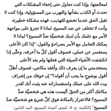
لمعالجتها، وإذا كنت تحاول حتى إخفاء المشكلات التي
تحدث أو الكذب بشأنها والتهرب من المسؤولية، وإذا كنت لا
تقبل الحق عندما تخضع للتهذيب، فهذه مشكلة خطيرة،
وأنت لا تختلف عن ضد المسيح. لماذا لا تجرؤ على مواجهة
الأمر مع علمك بأن لديك شخصيَّة ضدِّ المسيح؟ لماذا لا
يمكنك التعامل مع الأمر بصراحةٍ والقول: "إذا كان الأعلى
يستفسر عن عملي، فسوف أقول كلّ ما أعرفه، وحتَّى إذا
انكشفت الأشياء السيئة التي فعلتها ولم يعد الأعلى
يستخدمني ما إن يعرف ذلك وأفقد مكانتي، فسوف أظلّ
أقول بوضوحٍ ما يجب أن أقوله؟" إن خوفك من إشراف
بيت الله على عملك واستفساراته عنه يثبت أنك تُقدر
مكانتك أكثر من الحقّ. أليست هذه هي شخصيَّة ضدِّ
المسيح؟ فالاعتزاز بالمكانة فوق كلّ شيءٍ هو شخصيَّة ضدّ
المسيح
"
[الكلمة، ج. 4. كشف أضداد المسيح. البند الثامن: