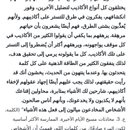
يختلقون كل أنواع الأكاذيب لتضليل الآخرين، وفور
انكشافهم، يفكرون في طرق للتستر على أكاذيبهم. ولأنهم
يُعذَّبون بشتى الطرق، فهم أيضًا يشعرون بأن حياتهم
مرهِقة. يرهقهم بما يكفي أن يقولوا الكثير من الأكاذيب في
كل موقف يواجهونه، ويرهقهم أكثر أن يُضطروا إلى التستر
على تلك الأكاذيب. كل ما يقولونه يرمي إلى تحقيق هدف،
لذلك ينفقون الكثير من الطاقة الذهنية على كل كلمة
يتحدثون بها. وعندما ينتهون من الحديث، يخشون أنك قد
رأيت حقيقتهم، لذلك يجب عليهم أيضًا إجهاد عقولهم لإخفاء
أكاذيبهم، شارحين لك الأشياء بمثابرة، محاولين إقناعك
بأنهم لا يكذبون ولا يخدعونك، وبأنهم أناس صالحون.
الأشخاص المخادعون ميالون إلى فعل هذه الأشياء
"
(الكلمة،
ج. 3. محادثات مسيح الأيام الأخيرة. الممارسة الأكثر أساسية
. من كلمات الله، فهمتُ أن الأشخاص
لكون المرء صادقًا)