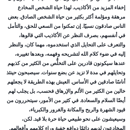
إخفاء المزيد من الأكاذيب. لهذا حياة الشخص المخادع
مرهقة ومؤلمة أكثر بكثير من حياة الشخص الصادق. بعض
الناس صادقون نسبيًا. إن تمكنوا من السعي للحق، والتأمل
في أنفسهم، بصرف النظر عن الأكاذيب التي قالوها،
والتعرف على التحايل الذي استخدموه، مهما كان، والنظر
إليه في ضوء كلام الله لتشريحه وفهمه، وبعدها تغييره،
عندها سيكونون قادرين على التخلُّص من الكثير من كذبهم
وتحايلهم في مدة لا تزيد عن بضع سنوات. سيصبحون حينئذ
أناسًا صادقين في الأساس. العيش بهذه الطريقة لا يجعلهم
خالين من الكثير من الألم والإرهاق فحسب، بل يجلب لهم
أيضًا السلام والسعادة. في كثير من الأمور، سيتحررون من
قيود الشهرة والربح والمكانة والغرور والكبرياء،
وسيعيشون على نحو طبيعي حياة حرة بلا قيد. لكن،
المخادعون لديهم دائمًا دوافع خفية وراء كلامهم وأفعالهم.