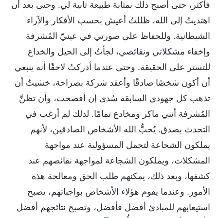
فأكثر، حتى أصبح ذلك بمثابة طبيعة ثانية لي. وحتى بعد أن
اهتديتُ إلى الله، ظللتُ أعيش بحسب الأفكار والآراء
الشيطانية. وللحفاظ على صورتي في عينيّ المُشرفة
وإخفاء مشكلاتي ونقائصي، لجأتُ إلى الحيل والخداع
للتستر على الحقيقة. وحتى عندما أدركتُ لاحقًا أنه ينبغي
أن أكون شخصًا صادقًا وأعقد شركة بصراحة، خشيتُ أن
تذهب كل جهودي السابقة سُدى إن أفصحت، وأن تظنَّ
المُشرفة أنني ماكر ومخادع تمامًا. لذلك لم أرغب في
التحدث بصدق. يُحبُّ الله الأشخاص الصادقين، لأنهم
يملكون الشجاعة لتحمل المسؤولية عند مواجهة
المشكلات، ويملكون الشجاعة لمواجهة نقائصهم عند
كشفها، وبعد ذلك، يمكنهم طلب الحق ومعالجة هذه
الأمور. وعندما يقوم هؤلاء الأشخاص بواجباتهم، يصبح
استيعابهم للمبادئ أفضل فأفضل، وتصبح نتائجهم أفضل