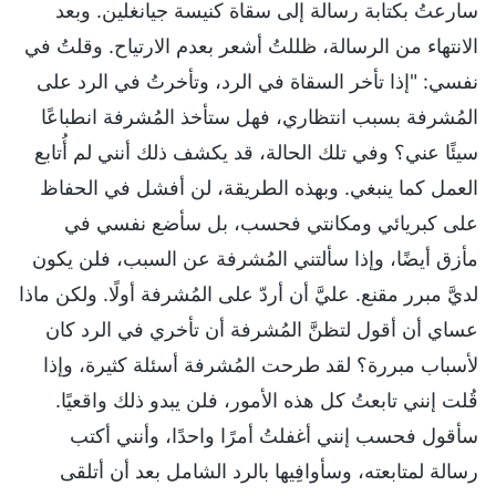
سارعتُ بكتابة رسالة إلى سقاة كنيسة جيانغلين. وبعد
الانتهاء من الرسالة، ظللتُ أشعر بعدم الارتياح. وقلتُ في
نفسي: "إذا تأخر السقاة في الرد، وتأخرتُ في الرد على
المُشرفة بسبب انتظاري، فهل ستأخذ المُشرفة انطباعًا
سيئًا عني؟ وفي تلك الحالة، قد يكشف ذلك أنني لم أُتابع
العمل كما ينبغي. وبهذه الطريقة، لن أفشل في الحفاظ
على كبريائي ومكانتي فحسب، بل سأضع نفسي في
مأزق أيضًا، وإذا سألتني المُشرفة عن السبب، فلن يكون
لديَّ مبرر مقنع. عليَّ أن أردّ على المُشرفة أولًا. ولكن ماذا
عساي أن أقول لتظنَّ المُشرفة أن تأخري في الرد كان
لأسباب مبررة؟ لقد طرحت المُشرفة أسئلة كثيرة، وإذا
قُلت إنني تابعتُ كل هذه الأمور، فلن يبدو ذلك واقعيًا.
سأقول فحسب إنني أغفلتُ أمرًا واحدًا، وأنني أكتب
رسالة لمتابعته، وسأوافِيها بالرد الشامل بعد أن أتلقى