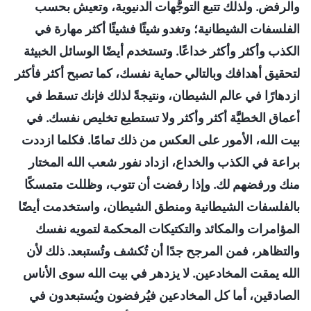
والرفض. ولذلك تتبع التوجُّهات الدنيوية، وتعيش بحسب
الفلسفات الشيطانية؛ وتغدو شيئًا فشيئًا أكثر مهارة في
الكذب وأكثر وأكثر خداعًا. وتستخدم أيضًا الوسائل الخبيثة
لتحقيق أهدافك وبالتالي حماية نفسك، كما تصبح أكثر فأكثر
ازدهارًا في عالم الشيطان، ونتيجةً لذلك فإنك تسقط في
أعماق الخطيَّة أكثر وأكثر ولا تستطيع تخليص نفسك. في
بيت الله، الأمور على العكس من ذلك تمامًا. فكلما ازددت
براعة في الكذب والخداع، ازداد نفور شعب الله المختار
منك ورفضهم لك. وإذا رفضت أن تتوب، وظللت متمسكًا
بالفلسفات الشيطانية ومنطق الشيطان، واستخدمت أيضًا
المؤامرات والمكائد والتكتيكات المحكمة لتمويه نفسك
والتظاهر، فمن المرجح جدًا أن تُكشف وتُستبعد. ذلك لأن
الله يمقت المخادعين. لا يزدهر في بيت الله سوى الأناس
الصادقين، أما كل المخادعين فيُرفضون ويُستبعدون في