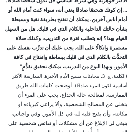
الأكثر جوهرية وهي شرط أساسي لأن تكون شخصًا صادقًا.
... إن كونك شخصًا صادقًا يعني أنه، سواء كنت أمام الله أو
أمام أناس آخرين، يمكنك أن تنفتح بطريقة نقية وبسيطة
بشأن حالتك الداخلية والكلام الذي في قلبك. هل من السهل
القيام بهذا؟ إنه يتطلب فترة من التدريب، وكذلك صلاة
مستمرة واتكالًا على الله. يجب عليك أن تدرِّب نفسك على
التحدُّث بالكلام الذي في قلبك ببساطة وانفتاح في كافة
الأمور. وبهذا النوع من التدريب، يمكنك تحقيق تقدُّمٍ
"
(الكلمة، ج. 3. محادثات مسيح الأيام الأخيرة. الممارسة الأكثر
. أوضحت كلمات الله طريق
أساسية لكون المرء صادقًا)
الممارسة. لمعالجة حالة الخداع، يجب على المرء أن
يتخلى عن المصالح الشخصية، وألا يراعي كبرياءه أو
مكانته، وأن يفتح قلبه لله في كل الأمور. وفي واجباتي،
ينبغي لي الإبلاغ عن أي مشكلات أو نقائص شخصية على