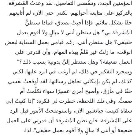
المؤمنين الجدد، وتنقُصني التفاصيل. لقد وعدتُ المُشرفة
بالتركيز على متابعة أحوالهم، لكنني حتى الآن، لم أُتابعهم
حقًا بشكل ملائم. فإذا أجبتُ بصدق، فماذا ستظنُّ
المُشرفة بي؟ هل ستظن أنني لا مبالٍ ولا أقوم بعمل
حقيقي؟ هل ستظن أنني، رغم قيامي بعمل السقاية لبعض
الوقت، ما زلتُ غير مُلمٍّ بهذه المهام، وأن قدرتي على
العمل ضعيفة؟ وهل ستنظر إليَّ بدونية بسبب ذلك؟"
وبمجرد التفكير في ذلك، لم أرغب في الرد عليها. لكني
كذلك، لم يكن بإمكاني تجاهل رسالتها. لقد أوقعتُ نفسي
حقًا في مأزق، وأصبح أمري عسيرًا سواء تكلّمتُ أم
صمتُّ. وفي تلك اللحظة، خطرت لي فكرة: "إذا كتبتُ إلى
سقاة كنيسة جيانغلين الآن، واستوضحتُ الأمور قبل الرد
على المُشرفة، فلن تظن المُشرفة أن قدرتي على العمل
ضعيفة أو أنني لا مبالٍ ولا أقوم بعمل حقيقي". لذا،