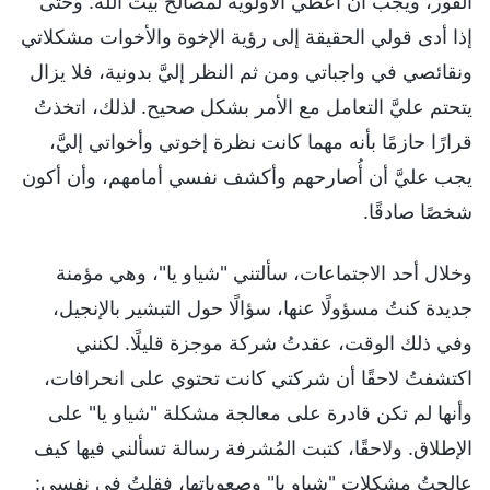
الفور، ويجب أن أُعطي الأولوية لمصالح بيت الله. وحتى
إذا أدى قولي الحقيقة إلى رؤية الإخوة والأخوات مشكلاتي
ونقائصي في واجباتي ومن ثم النظر إليَّ بدونية، فلا يزال
يتحتم عليَّ التعامل مع الأمر بشكل صحيح. لذلك، اتخذتُ
قرارًا حازمًا بأنه مهما كانت نظرة إخوتي وأخواتي إليَّ،
يجب عليَّ أن أُصارحهم وأكشف نفسي أمامهم، وأن أكون
شخصًا صادقًا.
وخلال أحد الاجتماعات، سألتني "شياو يا"، وهي مؤمنة
جديدة كنتُ مسؤولًا عنها، سؤالًا حول التبشير بالإنجيل،
وفي ذلك الوقت، عقدتُ شركة موجزة قليلًا. لكنني
اكتشفتُ لاحقًا أن شركتي كانت تحتوي على انحرافات،
وأنها لم تكن قادرة على معالجة مشكلة "شياو يا" على
الإطلاق. ولاحقًا، كتبت المُشرفة رسالة تسألني فيها كيف
عالجتُ مشكلات "شياو يا" وصعوباتها، فقلتُ في نفسي: