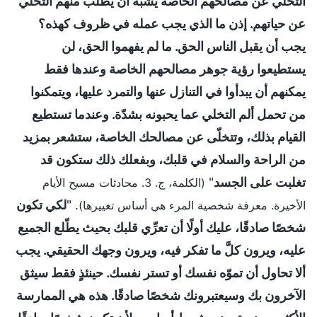
التخلي عن مصالحهم الخاصة يشبه أن يُطلب منهم التخلي
عن حياتهم. إذن ما الذي يجب عمله في ظروف كهذه؟
يجب أن يقبل الناس الحق. ما لم يفهموا الحق، لن
يستطيعوا رؤية جوهر مصالحهم الخاصة وعندها فقط
يمكنهم أن يبدأوا في التنازل عنها والتمرد عليها، ويتمكنوا
من تحمل ألم التخلي عما يحبونه بشدّة. وعندما تستطيع
القيام بذلك، وتتخلّى عن مصالحك الخاصة، ستشعر بمزيد
من الراحة والسلام في قلبك، وبفعلك ذلك ستكون قد
تغلبت على الجسد
"
(الكلمة، ج. 3. محادثات مسيح الأيام
. "
لكي تكون
الأخيرة. معرفة شخصية المرء هي أساس تغييرها)
شخصًا صادقًا، عليك أولًا أن تعرِّي قلبك بحيث يطّلع الجميع
عليه، ويرون كلَّ ما تفكر فيه، ويرون وجهك الحقيقي. يجب
ألا تحاول أن تموّه نفسك أو تستر نفسك. حينئذٍ فقط سيثق
الآخرون بك وسيعتبرونك شخصًا صادقًا. هذه هي الممارسة