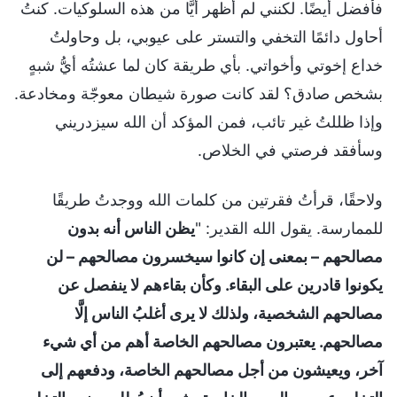
فأفضل أيضًا. لكنني لم أُظهر أيًّا من هذه السلوكيات. كنتُ
أحاول دائمًا التخفي والتستر على عيوبي، بل وحاولتُ
خداع إخوتي وأخواتي. بأي طريقة كان لما عشتُه أيُّ شبهٍ
بشخص صادق؟ لقد كانت صورة شيطان معوجّة ومخادعة.
وإذا ظللتُ غير تائب، فمن المؤكد أن الله سيزدريني
وسأفقد فرصتي في الخلاص.
ولاحقًا، قرأتُ فقرتين من كلمات الله ووجدتُ طريقًا
للممارسة. يقول الله القدير: "
يظن الناس أنه بدون
مصالحهم – بمعنى إن كانوا سيخسرون مصالحهم – لن
يكونوا قادرين على البقاء. وكأن بقاءهم لا ينفصل عن
مصالحهم الشخصية، ولذلك لا يرى أغلبُ الناس إلَّا
مصالحهم. يعتبرون مصالحهم الخاصة أهم من أي شيء
آخر، ويعيشون من أجل مصالحهم الخاصة، ودفعهم إلى