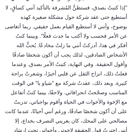
"إذا كتبتُ بصدق، فستظنُّ المُشرفة بالتأكيد أنني كساقٍ، لا
أستطيع حتى عقد شركة حول مشكلة صغيرة كهذه
بوضوح، وأنني لا أستطيع القيام بعمل حقيقي. ربما أتغاضى
عن الأمر فحسب ولا أكتب ما حدث فعلًا". وبينما كنتُ
أفكر في هذا، أدركتُ أنني ما زلتُ مخادعًا. يُحبُّ الله
الأشخاص الصادقين، لذلك يجب أن أكون شخصًا صادقًا
وأقول الحقيقة. وفي النهاية، كتبتُ الأمر بصدق. وعندما
فعلتُ ذلك، انزاح الثقل عن قلبي أخيرًا، وشعرتُ براحة
كبيرة. وبعد ذلك، عقدتُ شركة مع "شياو يا" في الوقت
المناسب وصحّحتُ انحرافاتي. ولاحقًا، بينما كنتُ أتفاعل
مع الإخوة والأخوات في الحياة وأقوم بواجباتي، تدربتُ
على أن أكون شخصًا صادقًا، ورغم أنني أحيانًا، عندما كانت
مصالحي على المحك، كان يغريني التصرف بخداع، إلا
أنني اخترتُ قول الحقيقة لإخوتي وأخواتي تحت إرشاد