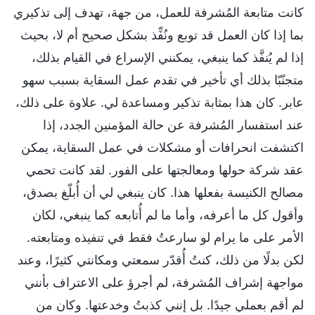
كانت متابعة المُشرفة للعمل، من جهة، تهدف إلى تذكيري
بما إذا كان العمل قد توبع ونُفِّذ بشكل صحيح أم لا، بحيث
إذا لم يُنفَّذ كما ينبغي، يمكنني الإسراع في القيام بذلك،
متجنّبًا بذلك أي تأخير في تقدم عمل السقاية بسبب سهو
عابر. كان هذا بمثابة تذكير ومساعدة لي. علاوة على ذلك،
عند استفسار المُشرفة عن حالة المؤمنين الجدد، إذا
اكتشفت انحرافات أو مشكلات في عمل السقاية، يمكن
عقد شركة حولها ومعالجتها على الفور. لقد كانت تحمي
مصالح الكنيسة بفعلها هذا. كان ينبغي لي أن أُبلّغ بصدق،
وأقول كل ما أعرفه، وأما ما لم أُتابعه كما ينبغي، لكان
الأمر على ما يرام لو سارعتُ فقط في تنفيذه ومتابعته.
لكن بدلًا من ذلك، كنتُ أُقدّر سمعتي ومكانتي كثيرًا، وعند
مواجهة إشراف المُشرفة، لم أجرؤ على الاعتراف بأنني
لم أقم بعملي جيدًا. بل إنني كذبتُ وخدعتها. وكان من