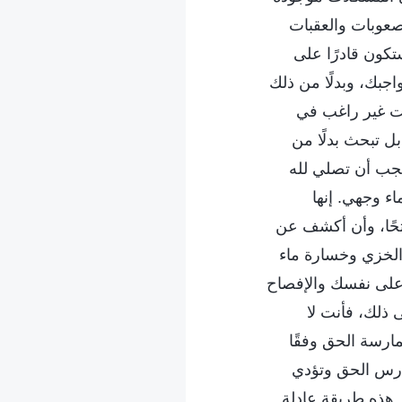
صعوبات والعقبات
كون قادرًا على
جبك، وبدلًا من ذلك
نت غير راغب في
ل تبحث بدلًا من
 يجب أن تصلي لله
اء وجهي. إنها
تحًا، وأن أكشف عن
الخزي وخسارة ماء
 على نفسك والإفصاح
 ذلك، فأنت لا
ارسة الحق وفقًا
مارس الحق وتؤدي
 هذه طريقة عادلة