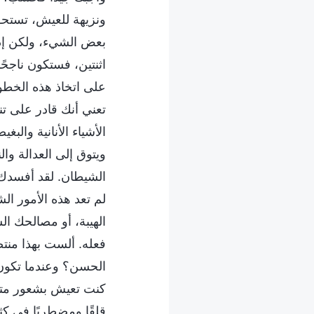
ونزيهة للعيش، تستحق 
بعض الشيء، ولكن إذا
اثنتين، فستكون ناجحًا
على اتخاذ هذه الخطو
تعني أنك قادر على تن
الأشياء الأنانية وال
ويتوق إلى العدالة وا
الشيطان. لقد أفسدك ا
لم تعد هذه الأمور ال
الهيبة، أو مصالحك ال
فعله. ألست بهذا منتص
الحسن؟ وعندما تكون 
كنت تعيش بشعور متكرر
قلقًا ومضطربًا في كث