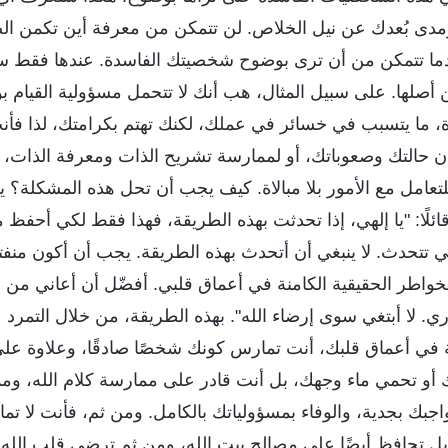
 ومدى بُعدك عن نيل الخلاص. لن تتمكن من معرفة أين تكمن ال
ندما تتمكن من أن ترى بوضوح شخصيتك الفاسدة. عندها فقط ست
صلها. على سبيل المثال، هب أنك لا تتحمل مسؤولية القيام بوا
لاة، ما يتسبب في خسائر في عملك، لكنك تهتم بكرامتك، لذا فأ
ن حالتك وصعوباتك، أو لممارسة تشريح الذات ومعرفة الذات، ب
للتعامل مع الأمور بلا مبالاة. كيف يجب أن تحل هذه المشكلة؟
ئلًا: "يا إلهي، إذا تحدثت بهذه الطريقة، فهذا فقط لكي أحفظ م
 تتحدث. لا ينبغي أن أتحدث بهذه الطريقة. يجب أن أكون منف
اطر الحقيقية الكامنة في أعماق قلبي. أفضّل أن أعاني من 
ي. لا أبتغي سوى إرضاء الله". بهذه الطريقة، من خلال التمرد
 في أعماق قلبك، أنت تمارس كونك شخصًا صادقًا، وعلاوة على
 أو تحمي ماء وجهك، بل أنت قادر على ممارسة كلام الله، ومم
واجبك بجدية، والوفاء بمسؤولياتك بالكامل. ومن ثم، فأنت لا ت
ل تحافظ أيضًا على مصالح بيت الله، ومن ثم ترضي قلب الله.