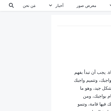
معرض صور
أخبار
مَن نحن
ة. يجب أن تبدأ بفهم
جبك، وتتميم واجبك
بشكل جيد، وهو ما
م بواجبك، ومن
فيها قامة، وتنمو