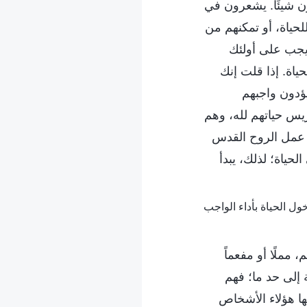
ن شيئًا. يشعرون في
لحياة، أو تمكنهم من
 يجب على أولئك
ياة. إذا قلت إنك
يؤدون واجبهم
يس حياتهم لله، وهم
س عمل الروح القدس
لحياة؛ لذلك، يبدأ
 مملًا أو مفعماً
ة إلى حد ما؛ فهم
ها هؤلاء الأشخاص