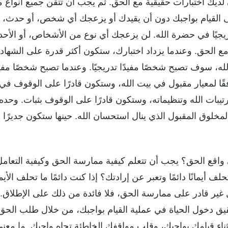
ن لديك اختبارات حقيقية مع الحق. ثم يجب أن تتقن جميع أنواع 
ى القيام بواجبك دون أن يقيدك أو يزعجك أي شخص، أو حدث، أ
جيًا في حضرة الله. لن يزعجك أي نوع من الأشخاص، أو الأحداث
ع الحق. وعندما يزداد اختبارك، ستكون أكثر قدرة على الشهادة 
ه، سوف تصبح شخصًا مفيدًا تدريجيًا. وعندما تصبح شخصًا مفيدً
قًا لمعيار مقبول في بيت الله، وستكون قادرًا على الوقوف في
يبات الله وتنظيماته، وستكون قادرًا على الوقوف بثبات. وحده 
مخلوق المقبول الذي ينال استحسان الله. حينها ستكون جديرًا 
اقع الحق؟ يجب أن تتعلم كيفية ممارسة الحق وكيفية التعام
حلف أيمانًا دائمًا وتعبر عن إرادتك؟ إذا كنت دائمًا ما تحلف الأ
ل غير قادر على ممارسة الحق، فلا فائدة من ذلك على الإطلاق. 
حقيق دخول الحياة في عملية القيام بواجبك، من خلال طلب الح
ثناء قيامك بواجبك، وقلب مواقفك الخاطئة تجاه واجبك. ما معن