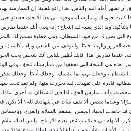
أن تظهر أمام الله والناس. هذا رائع للغاية! إن الممارسة به
 كانت جهودك وممارستك موجهة في هذا الاتجاه، فعندئذٍ حتى 
 بالتأكيد. وما الذي يعنيه لك النجاح؟ إنه يعني أنك عندما تمارس 
ة التي تحررك من قيود الشيطان، وهي خطوة تسمح لك بالتمرد
حية الغرور والهيبة جانبًا، والتوقف عن السعي وراء مكاسبك، 
بغيضة. عندما تمارس هذا، فإنك تُظهر للناس أنك شخص يحب الحق
لنور. هذه هي النتيجة التي تحققها من ممارستك للحق. وفي الو
لشيطان، وجعلك تهتم بما لنفسك، وجعلك أنانيًا، وجعلك تفكر 
شيطانية قادرة على تقييدك، لقد تحررت منها، ولم تعد تحت سيط
شخصية، وأنت تمارس الحق، لذا فإن الشيطان قد أُخزي تمامًا، 
رًا؟ وعندما تنتصر، ألا تقف بثبات في شهادتك لله؟ ألا تكون ق
قد جاهدت الجهاد الحسن، ستنعم بالسلام والفرح، وبإحساس با
 بالاتهام في قلبك، وتشعر بعدم الارتياح، وليس لديك سلام أ
ير من الأحيان بشأن جميع أنواع الأشياء، فماذا يوضح هذا؟ مجر