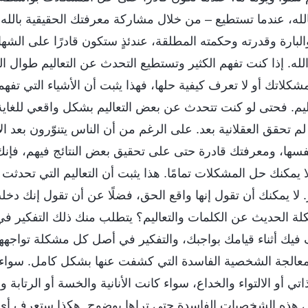
له، عندما تستطيع – من خلال مشاركة معرفتك الحقيقية بالله 
ارة وقدرته وحكمته المطلقة، عندئذٍ ستكون قادرًا على الشهاد
لله. إذا كنت تفهم الكثير وتستطيع التحدث عن التعاليم طوال ال
لاتك أو لا تعرف كيفية حلها، فهذا يثبت أن الأشياء التي تف
يم. فحتى لو كنت تتحدث عن بعض التعاليم بشكل واقعي للغاية،
 تحقق العقلانية بعد. على الرغم من أن الناس يتنوّرون بعد الا
سها، ومعرفتك قادرة حتى على تحقيق بعض النتائج فيهم، فإنك
يمكنك حل المشكلات تمامًا. هذا يثبت أن التعاليم التي تحدثت ع
ر. لا يمكنك أن تقول إنها واقع الحق، فضلًا عن أن تقول إنك دخ
ة الحديث عن الكلمات والتعاليم؟ يتطلب منك ذلك التفكير في 
 فيك أثناء قيامك بواجبك، والتفكير في أصل كل مشكلة تواجهه
لمعالجة الشخصية الفاسدة التي كشفت عنها بشكل كامل. سواء
تي أو الالتواء والخداع، سواء كانت الأنانية والخسة أو الرتابة 
ي هذه الشخصيات الفاسدة حتى تراها بوضوح. هكذا ستعرف أي