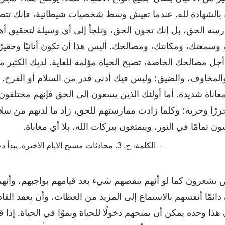
 بالشهادة لله. عندما تعيش وسط شخصيات شيطانية، فإنك تتصر
رسة الحق، بل إنك تخون الحق، وتلجأ إلى أي وسيلة لتحقيق أه
 وسمعتك، ومكانتك، ومصالحك. أليس هذا أن تكون أنانيًا وحقيرًا
مصالحك الخاصة، تصبح الحياة مؤلمة للغاية. لديك الكثير من ا
 والمخاوف، والضيق؛ وليس فيك أدنى قدر من السلام أو الفرح
ناة شديدة. أما أولئك الذين يسعون إلى الحق فإنهم مختلفون.
ررًا وحرية؛ وكلما زادت ممارستهم للحق، زاد ما لديهم من سل
تمامًا في النور، ويتمتعون ببركات الله، بلا أي معاناة.
– الكلمة، ج. 3. محادثات مسيح الأيام الأخيرة. يبدأ دخول الحياة بأداء الواجب
يشعرون كما لو أنهم ينقصهم شيء بعد قيامهم بواجبهم، وأنهم 
ائمًا أنفسهم بالاستماع إلى المزيد من العظات، وأن يعقد القاد
هذا وحده يمكن أن يمنحهم دخولًا للحياة ونموًا في الحياة. إذا