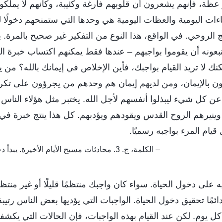
عظة، فإنهم يشعرون أن قلوبهم فارغة وكئيبة، وكأنهم لا يملكو
قاءات اليومية والعظات اليومية هي وحدها التي ستمنحهم دخولًا ل
ضج الروحي. في الواقع، هذا النوع من التفكير غير صحيح بالمرة.
يتبعونه أن يقوموا بواجبهم – عندها فقط يمكنهم اكتساب خبرة الح
نك لا تريد القيام بواجبك، فأين الإخلاص في إيمانك بالله؟ من 
ن بالإيمان، ومن لديهم إيمان هم وحدهم من يجرؤون على تكر
عن كل شيء ليبذلوا أنفسهم لأجل الله. يختبر مثل هؤلاء النا
 وينيرهم الروح القدس ويقودهم ويؤدبهم. كل هذا ينتج خبرة في ا
يام المرء بواجبه رسميًا.
– الكلمة، ج. 3. محادثات مسيح الأيام الأخيرة. يبدأ دخول الحياة بأداء الواجب
لى دخول الحياة. سواء كان واجبك منتظمًا قليلًا أو غير منتظم،
ئمًا تحقيق دخول الحياة. الواجبات التي يؤديها بعض الناس رتيب
يوم. لكن عند القيام بهذه الواجبات، فإن الحالات التي يكشف