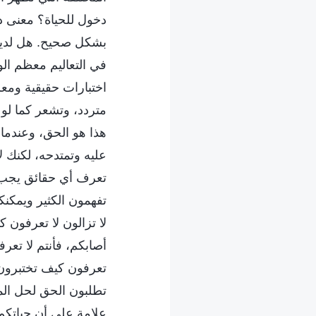
دخول للحياة؟ معنى دخ
بشكل صحيح. هل لديكم 
في التعاليم معظم الو
اختبارات حقيقية ومع
متردد، وتشعر كما لو أ
هذا هو الحق، وعندما ي
عليه وتمتدحه، لكنك ل
تعرف أي حقائق يجب ا
تفهمون الكثير ويمكنكم
لا تزالون لا تعرفون 
أصابكم، فأنتم لا تع
تعرفون كيف تختبرون 
تطلبون الحق لحل الم
علامة على أن حياتكم 