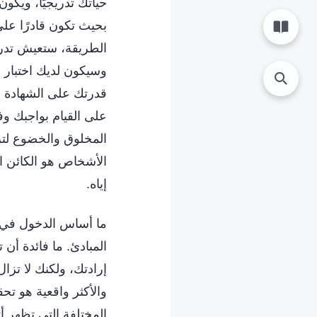
حياتك تدريجيًا، ويكو
بحيث تكون قادرًا عل
الطريقة، ستعيش تدري
وسيكون لديك اختبار م
قدرتك على الشهادة لل
على القيام بواجبك وف
المخلوق والخضوع لترت
الأشخاص هو الكائن ال
إياه.
ما أساس الدخول في و
المبادئ. ما فائدة أن ت
إرادتك، ولكنك لا تزا
والأكثر واقعية هو ت
المختلفة التي تظهر أ