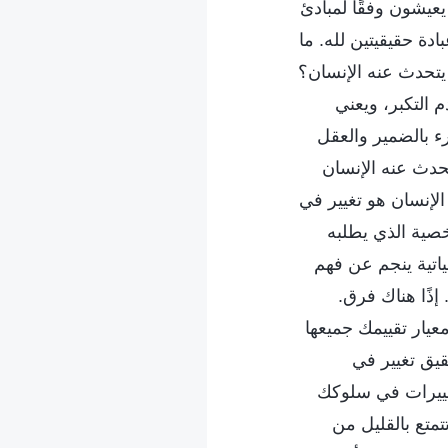
عيشون وفقًا لمبادئ
دة حقيقيتين لله. ما
 يتحدث عنه الإنسان؟
التكبر، ويعني
رء بالضمير والعقل
تحدث عنه الإنسان
لإنسان هو تغيير في
خصية الذي يطلبه
اتية ينجم عن فهم
إذًا هناك فرق.
يار تقييمك جميعها
يق تغيير في
تغييرات في سلوكك
متع بالقليل من