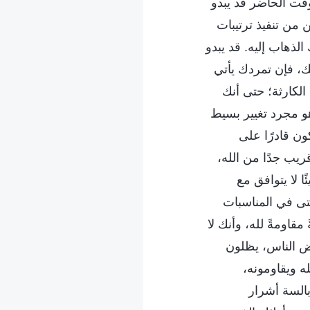
وقت الحاضر قد يبدو
ن من تنفيذ ترتيبات
لذهاب إليه. قد يبدو
ك، فإن تمردك يأتي
الكارثة؛ حتى أنك
هو مجرد تغيير بسيط
ون قادرًا على
ريب جدًا من الله،
 لا يتوافق مع
حتى في المناسبات
قاومةً لله، وأنك لا
عض الناس، يظلون
له ويقاومونه،
بالسة أشرار