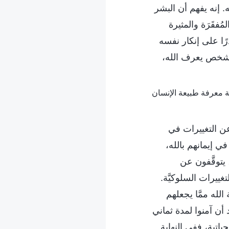
. إنه يفهم أن البشر
قَرَة والمثيرة
ًا على إنكار نفسه
ذا شخص يعرف الله،
ن التغييرات في
 إيمانهم بالله،
يتوقَّفون عن
ييرات السلوكيَّة.
لله ممَّا يجعلهم
 أن آمنوا لمدة ثماني
اتية، ففي النهاية