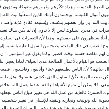
 الطرق القديمة، ويزداد تكبُّرهم وغرورهم وضوحًا، ويبدؤون 
ون أموال الكنيسة، ويحسدون أولئك الذين استغلّوا بيت الله. إنه
ل بيت الله، بل وإن بعضهم ينكشف ويُستبعد كقادةٍ كذبة وأضداد 
ييرات في مجرد السلوك ليس إلا لا تدوم. إن لم يكن هناك تغي
 أم آجلًا سيظهرون على حقيقتهم. وهذا لأن التغييرات في السلو
للروح القدس في ذلك الوقت، يصبح من السهل للغاية بالنسبة إلي
لهم مقاصد حسنة لوقت قصير. وكما يقول غير المؤمنين: "إن ال
الصعب هو القيام بالأعمال الصالحة مدى الحياة". لماذا يعجز الن
ل حياتهم؟ لأن الناس بطبيعتهم خبثاء وأنانيون وفاسدون، فطبيع
كن طبيعة المرء، يَكُنْ السلوك الذي يكشف عنه، ولا يمثل طبيع
. فلا يمكن أن تدوم الأشياء الزائفة. عندما يعمل الله لخلاص
لوك الحسن؛ فالغاية من عمل الله هي تغيير طباع الناس لجعلهم ي
دينونة الله وتوبيخه وتجاربه وتنقيته للإنسان في تغيير شخصيت
ى عبادته بصورة طبيعية. هذا هو هدف عمل الله. إن التصرف ا