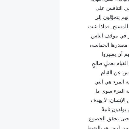
في التنافس على
م يتحوَّلون إلى
للمسيح. فماذا تثبت
ير في موقف الناس
ك مصدرها الحماسة،
هم أن يصيروا
قيام بعملٍ صالحٍ
اس عن القيام
ة المرء هي التي
ة المرء سوى ما
 الإنسان، لا يهدف
ولدون ثانيةً
ه حتى يحقق الخضوع
لحسن ليس هو بالضبط