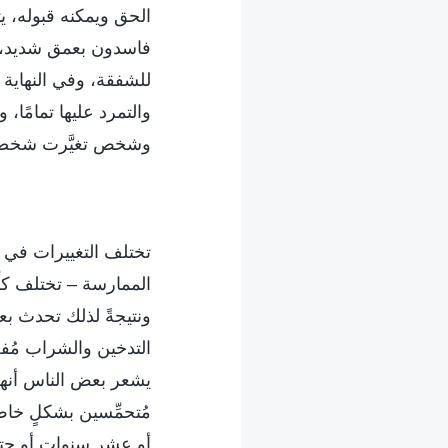
الحق ويمكنه قبوله، ي
فاسدون بعمق شديد، و
للشفقة، وفي النهاية 
والتمرد عليها تمامًا
وشخص تغيَّرت شخصي
تختلف التغييرات في 
الممارسة – تختلف كلّ
ونتيجةً لذلك تحدث بع
التدخين والشراب مُفضّ
يشعر بعض الناس أنهم ب
مُتحمِّسين بشكلٍ خاصّ
أو عشر سنوات أو حتى 