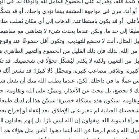
 كلمة الله، وقدرته على الخضوع الكامل لله والوفاء له. في ال
 أو أنك مرن في مواجهة المشقة بينما تؤدي واجبك، أو قد تتمكَّ
على، أو قد يكون باستطاعتك الذهاب إلى أي مكان يُطلب منك ا
مطيعًا إلى حد ما، ولكن عندما يحدث شيء لا يتماشى مع مفاهيم
ل المثال، أنت لا تخضع للتهذيب، وتكون أقل خضوعًا عند وقوع 
من الله. لذلك فإن ذلك القليل من الخضوع والتغيير الظاهري 
 من التغيير، ولكنه لا يكفي ليُشكّل تحوّلًا في شخصيتك. قد تك
، وتلاقي مصاعب كثيرة، وتتحمَّل ذُلًا كبيرًا؛ قد تشعر أنَّك ق
 عملًا ما في داخلك. لكنْ، عندما يطلب الله منك أن تفعل شيئًا
 لا تخضع، بل تبحث عن الأعذار، وتتمرَّد على الله وتقاومه، 
قاومه. ستكون هذه مشكلة خطيرة! سيبيّن هذا أن لديك طبيعةً م
 شخصيتك الحياتية لم تتغير على الإطلاق. بعد إعفاء أو إخراج ب
ة لدينونة الله ويقولون إن الله ليس بارًا. بل إنهم يجادلون ال
 الله وعدم الرضا عن الله أينما ذهبوا. أناس مثل هؤلاء هم أ