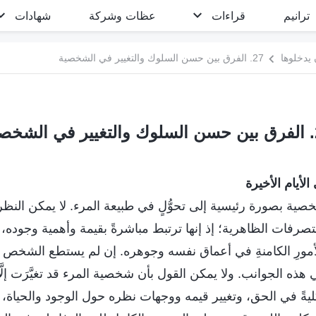
ترانيم
قراءات
عظات وشركة
شهادات
 يدخلوها
27. الفرق بين حسن السلوك والتغيير في الشخصية
صية
لأيام الأخيرة
خصية بصورة رئيسية إلى تحوُّلٍ في طبيعة المرء. لا يمكن النظر
فات الظاهرية؛ إذ إنها ترتبط مباشرةً بقيمة وأهمية وجوده، ب
الأمورِ الكامنةِ في أعماق نفسه وجوهره. إن لم يستطع الشخص
هذه الجوانب. ولا يمكن القول بأن شخصية المرء قد تغيَّرَت إلَّ
ليةً في الحق، وتغيير قيمه ووجهات نظره حول الوجود والحياة