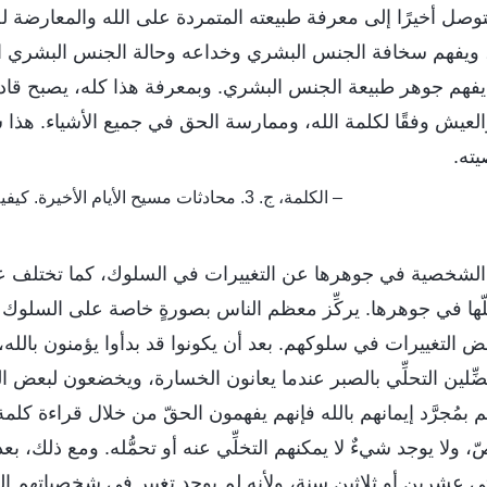
توصل أخيرًا إلى معرفة طبيعته المتمردة على الله والمعارضة له
يفهم سخافة الجنس البشري وخداعه وحالة الجنس البشري المُف
يفهم جوهر طبيعة الجنس البشري. وبمعرفة هذا كله، يصبح قادر
، والعيش وفقًا لكلمة الله، وممارسة الحق في جميع الأشياء. ه
ته.
– الكلمة، ج. 3. محادثات مسيح الأيام الأخيرة. كيفية معرفة طبيعة الإنسان
الشخصية في جوهرها عن التغييرات في السلوك، كما تختلف ع
ها في جوهرها. يركِّز معظم الناس بصورةٍ خاصة على السلوك في
ض التغييرات في سلوكهم. بعد أن يكونوا قد بدأوا يؤمنون بالله، 
ِلين التحلِّي بالصبر عندما يعانون الخسارة، ويخضعون لبعض التغ
مُجرَّد إيمانهم بالله فإنهم يفهمون الحقّ من خلال قراءة كلمة ا
، ولا يوجد شيءٌ لا يمكنهم التخلِّي عنه أو تحمُّله. ومع ذلك، بعد
عشرين أو ثلاثين سنة، ولأنه لم يوجد تغيير في شخصياتهم الحي