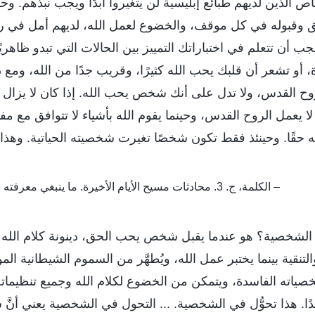
ص الذين لديهم طبائع إبليسية لن يتغيروا أبدًا ويجب نبذهم. وح
وقبوله في كل موقف، والخضوع لعمل الله، لديهم أمل في ر
 أن تتعلم في اختباراتك التمييز بين الحالات التي تبدو ظاهريً
، أو تشعر أن قلبك يحب الله كثيرًا، وقريب جدًا من الله، ومع 
 القدس، ولا تدل على أنك شخص يحب الله. إذا كان لا يزال 
ا يعمل الروح القدس، وحينما يقوم الله بأشياء لا تتوافق مع م
 حقًا. وحينئذ فقط تكون شخصًا تغيرت شخصيته الحياتية. وه
– الكلمة، ج. 3. محادثات مسيح الأيام الأخيرة. ما ينبغي معرفته عن التغيُّر في الشخصية
في الشخصية؟ هو عندما يقبل شخص يحب الحق، دينونة كلام الله
والتنقية بينما يختبر عمل الله، ويُطهَّر من السموم الشيطانية الم
ياته الفاسدة، ويتمكن من الخضوع لكلام الله وجميع تنظيماته وت
بدًا. هذا تحوُّل في الشخصية. ... التحول في الشخصية يعني أنَّ