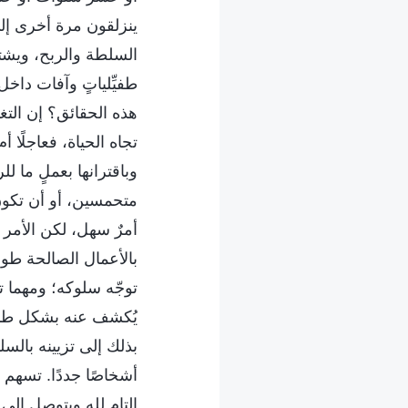
ينزلقون مرة أخرى إلى
السلطة والربح، ويشته
طفيِّلياتٍ وآفات داخ
هذه الحقائق؟ إن التغ
تجاه الحياة، فعاجلًا
وباقترانها بعملٍ ما 
متحمسين، أو أن تكون 
أمرٌ سهل، لكن الأمر 
بالأعمال الصالحة طوا
توجّه سلوكه؛ ومهما ت
يُكشف عنه بشكل طبيعي
بذلك إلى تزيينه بالس
أشخاصًا جددًا. تسهم 
التام لله ويتوصل إل