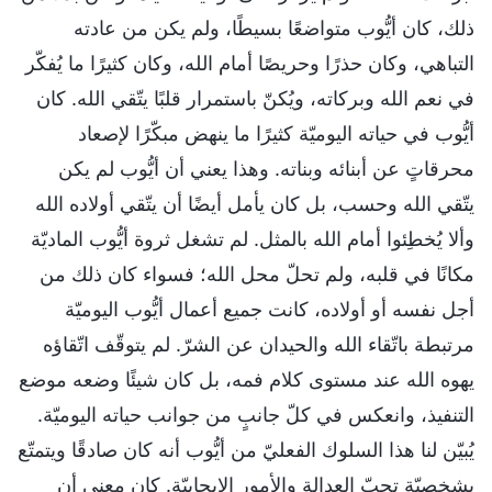
ذلك، كان أيُّوب متواضعًا بسيطًا، ولم يكن من عادته
التباهي، وكان حذرًا وحريصًا أمام الله، وكان كثيرًا ما يُفكّر
في نعم الله وبركاته، ويُكنّ باستمرار قلبًا يتّقي الله. كان
أيُّوب في حياته اليوميّة كثيرًا ما ينهض مبكّرًا لإصعاد
محرقاتٍ عن أبنائه وبناته. وهذا يعني أن أيُّوب لم يكن
يتّقي الله وحسب، بل كان يأمل أيضًا أن يتّقي أولاده الله
وألا يُخطِئوا أمام الله بالمثل. لم تشغل ثروة أيُّوب الماديّة
مكانًا في قلبه، ولم تحلّ محل الله؛ فسواء كان ذلك من
أجل نفسه أو أولاده، كانت جميع أعمال أيُّوب اليوميّة
مرتبطة باتّقاء الله والحيدان عن الشرّ. لم يتوقّف اتّقاؤه
يهوه الله عند مستوى كلام فمه، بل كان شيئًا وضعه موضع
التنفيذ، وانعكس في كلّ جانبٍ من جوانب حياته اليوميّة.
يُبيّن لنا هذا السلوك الفعليّ من أيُّوب أنه كان صادقًا ويتمتّع
بشخصيّةٍ تحبّ العدالة والأمور الإيجابيّة. كان معنى أن