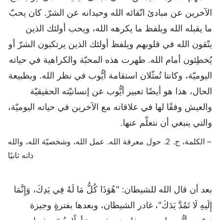
الآخرين عن مبادئ اتّقائه الله وحيدانه عن الشرّ. كان يحبّ
ما يقبله الله ويلفظ ما يكرهه الله، ويحب أولئك الذين
يتّقون الله في قلوبهم ويلفظ أولئك الذين يرتكبون الشرّ أو
يُخطِئون أمام الله. ظهرت هذه المحبّة والكراهية في حياته
اليوميّة، وكانتا تُمثّلان استقامة أيُّوب في نظر الله. وبطبيعة
الحال، هذا هو أيضًا تعبير أيُّوب عن إنسانيّته الحقيقيّة
والعيش وفقًا لها في علاقاته مع الآخرين في حياته اليوميّة،
والتي ينبغي أن نتعلّم عنها.
– الكلمة، ج. 2. حول معرفة الله. عمل الله، وشخصيّة الله، والله
ذاته ثانيًا
بعد أن قال الله للشيطان: "هُوَذَا كُلُّ مَا لَهُ فِي يَدِكَ، وَإِنَّمَا
إِلَيهِ لَا تَمُدَّ يَدَكَ"، غادر الشيطان، وبعدها بفترةٍ وجيزة