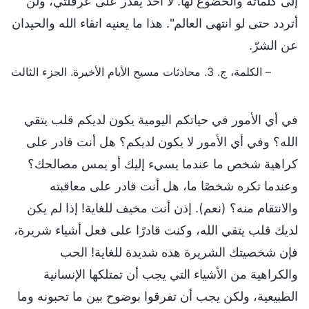
إلى كلماته والخضوع لها. لا أحد يقدر على عرقلتي، ولن
أتردد حتى لو انتهى العالم". هذا ما يعنيه اتقاء الله والحيدان
عن الشرّ.
– الكلمة، ج. 3. محادثات مسيح الأيام الأخيرة. الجزء الثالث
في أي الأمور في حياتكم اليومية يكون لديكم قلب يتقي
الله؟ وفي أي الأمور لا يكون لديكم؟ هل أنت قادر على
كراهية شخص ما عندما يسيء إليك أو يمس مصالحك؟
وعندما تكره شخصًا ما، هل أنت قادر على معاقبته
والانتقام منه؟ (نعم). إذن أنت مخيف للغاية! إذا لم يكن
لديك قلب يتقي الله، وكنت قادرًا على فعل أشياء شريرة،
فإن شخصيتك الشريرة هذه شديدة للغاية! الحب
والكراهية من الأشياء التي يجب أن تمتلكها الإنسانية
الطبيعية، ولكن يجب أن تفرقوا بوضوح بين ما تحبونه وما