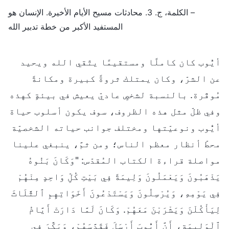
– الكلمة، ج. 3. محادثات مسيح الأيام الأخيرة. الإنسان هو
المستفيد الأكبر من خطة تدبير الله
أيُّوب كان كاملًا ومستقيمًا يتّقي الله ويحيد
عن الشرّ، وكان يمتلك ثروةً كبيرة ومكانةً
مُوقّرة. بالنسبة لشخصٍ عاديّ يعيش في بيئةٍ كهذه
وفي ظلّ مثل هذه الظروف، سوف يكون أسلوب حياة
أيُّوب ونوعيّتها ومختلف جوانب حياته الشخصيّة
محطّ أنظار معظم الناس؛ ومن ثمَّ، ينبغي علينا
مواصلة قراءة الكتاب المُقدّس: "وَكَانَ بَنُوهُ
يَذْهَبُونَ وَيَعْمَلُونَ وَلِيمَةً فِي بَيْتِ كُلِّ وَاحِدٍ مِنْهُمْ
فِي يَوْمِهِ، وَيُرْسِلُونَ وَيَسْتَدْعُونَ أَخَوَاتِهِمِ ٱلثَّلَاثَ
لِيَأْكُلْنَ وَيَشْرَبْنَ مَعَهُمْ. وَكَانَ لَمَّا دَارَتْ أَيَّامُ
ٱلْوَلِيمَةِ، أَنَّ أَيُّوبَ أَرْسَلَ فَقَدَّسَهُمْ، وَبَكَّرَ فِي