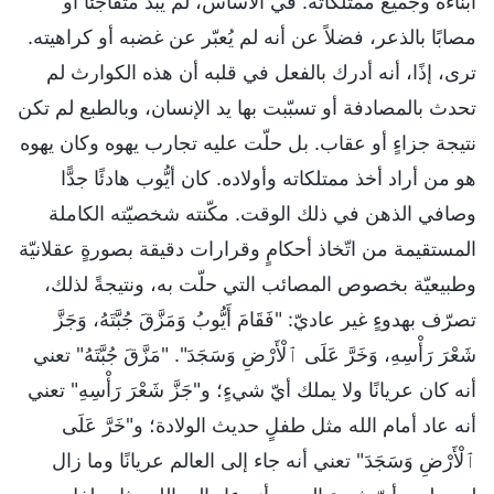
أبناءه وجميع ممتلكاته. في الأساس، لم يبدُ متفاجئًا أو
مصابًا بالذعر، فضلاً عن أنه لم يُعبّر عن غضبه أو كراهيته.
ترى، إذًا، أنه أدرك بالفعل في قلبه أن هذه الكوارث لم
تحدث بالمصادفة أو تسبّبت بها يد الإنسان، وبالطبع لم تكن
نتيجة جزاءٍ أو عقاب. بل حلّت عليه تجارب يهوه وكان يهوه
هو من أراد أخذ ممتلكاته وأولاده. كان أيُّوب هادئًا جدًّا
وصافي الذهن في ذلك الوقت. مكّنته شخصيّته الكاملة
المستقيمة من اتّخاذ أحكامٍ وقرارات دقيقة بصورةٍ عقلانيّة
وطبيعيّة بخصوص المصائب التي حلّت به، ونتيجةً لذلك،
تصرّف بهدوءٍ غير عاديّ: "فَقَامَ أَيُّوبُ وَمَزَّقَ جُبَّتَهُ، وَجَزَّ
شَعْرَ رَأْسِهِ، وَخَرَّ عَلَى ٱلْأَرْضِ وَسَجَدَ". "مَزَّقَ جُبَّتَهُ" تعني
أنه كان عريانًا ولا يملك أيّ شيءٍ؛ و"جَزَّ شَعْرَ رَأْسِهِ" تعني
أنه عاد أمام الله مثل طفلٍ حديث الولادة؛ و"خَرَّ عَلَى
ٱلْأَرْضِ وَسَجَدَ" تعني أنه جاء إلى العالم عريانًا وما زال