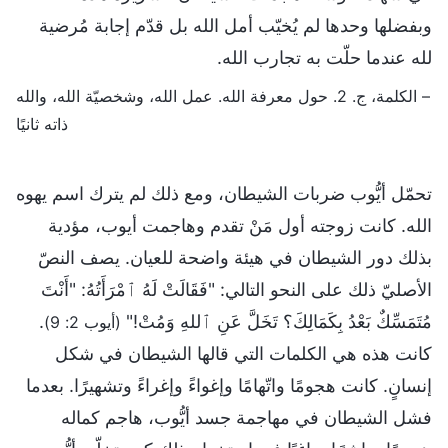
وبفضلها وحدها لم يُخيّب أمل الله بل قدّم إجابة مُرضية
لله عندما حلّت به تجارب الله.
– الكلمة، ج. 2. حول معرفة الله. عمل الله، وشخصيّة الله، والله
ذاته ثانيًا
تحمّل أيُّوب ضربات الشيطان، ومع ذلك لم يترك اسم يهوه
الله. كانت زوجته أول مَنْ تقدم وهاجمت أيوب، مؤدية
بذلك دور الشيطان في هيئة واضحة للعيان. يصف النصّ
الأصليّ ذلك على النحو التالي: "فَقَالَتْ لَهُ ٱمْرَأَتُهُ: "أَنْتَ
مُتَمَسِّكٌ بَعْدُ بِكَمَالِكَ؟ تَخَلَّ عَنِ ٱللهِ وَمُتْ!"
.
(أيوب 2: 9)
كانت هذه هي الكلمات التي قالها الشيطان في شكل
إنسانٍ. كانت هجومًا واتّهامًا وإغواءً وإغراءً وتشهيرًا. بعدما
فشل الشيطان في مهاجمة جسد أيُّوب، هاجم كماله