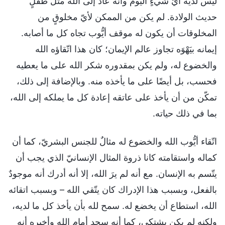
ليس لديه أيّ شيءٍ اليوم وأنه عاد إلى الله مثل طفلٍ
حديث الولادة. لم يكن من الممكن لأيّ مخلوقٍ من
المخلوقات أن يكون له موقف أيُّوب تجاه كل ما أصابه.
إيمانه بيَهْوَه تجاوز عالم الإيمان؛ كان هذا اتّقاؤه الله
والخضوع له، ولم يكن بمقدوره شكر الله على ما يعطيه
فحسب، بل أيضًا على ما يأخذه منه. وبالإضافة إلى ذلك،
تمكّن من أن يأخذ على عاتقه إعادة كل ما يملكه إلى الله،
بما في ذلك حياته.
اتّقاء أيُّوب الله والخضوع له مثالٌ للجنس البشريّ، كما أن
كماله واستقامته كانا ذروة المثال الإنسانيّ الذي يجب أن
يتّسم به الإنسان. مع أنه لم يرَ الله، إلا أنه أدرك أنه موجودٌ
بالفعل، وبسبب هذا الإدراك كان يتّقي الله – وبسبب اتقائه
الله، استطاع أن يخضع له. سمح لله بأن يأخذ كل ما لديه،
ولكنه لم يكن يشتكي، كما أنه سجد أمام الله وأخبره أنه