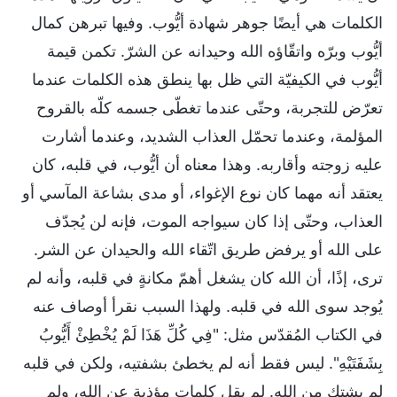
الكلمات هي أيضًا جوهر شهادة أيُّوب. وفيها تبرهن كمال
أيُّوب وبرّه واتقّاؤه الله وحيدانه عن الشرّ. تكمن قيمة
أيُّوب في الكيفيّة التي ظل بها ينطق هذه الكلمات عندما
تعرّض للتجربة، وحتّى عندما تغطّى جسمه كلّه بالقروح
المؤلمة، وعندما تحمّل العذاب الشديد، وعندما أشارت
عليه زوجته وأقاربه. وهذا معناه أن أيُّوب، في قلبه، كان
يعتقد أنه مهما كان نوع الإغواء، أو مدى بشاعة المآسي أو
العذاب، وحتّى إذا كان سيواجه الموت، فإنه لن يُجدّف
على الله أو يرفض طريق اتّقاء الله والحيدان عن الشر.
ترى، إذًا، أن الله كان يشغل أهمّ مكانةٍ في قلبه، وأنه لم
يُوجد سوى الله في قلبه. ولهذا السبب نقرأ أوصاف عنه
في الكتاب المُقدّس مثل: "فِي كُلِّ هَذَا لَمْ يُخْطِئْ أَيُّوبُ
بِشَفَتَيْهِ". ليس فقط أنه لم يخطئ بشفتيه، ولكن في قلبه
لم يشتكِ من الله. لم يقل كلمات مؤذية عن الله، ولم