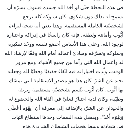
في هذه اللحظة حتّى لو أخذ الله جسده فسوف يسرّه أن
يسمح له بذلك دون شكوى. كان سلوكه كله يرجع
لشخصيّته الكاملة المستقيمة. وهذا يعني أنه نتيجة لبراءة
أيُّوب وأمانته ولطفه، فإنه كان راسخًا في إدراكه واختباره
لوجود الله. وعلى هذا الأساس أخضع نفسه ووحّد تفكيره
وسلوكه وتصرّفه ومبادئ أعماله أمام الله وفقًا لإرشاد الله
له وأعمال الله التي رآها بين جميع الأشياء. ومع مرور
الوقت، ولّدت اختباراته فيه اتّقاءً حقيقيًا وفعليًا لله وجعلته
يحيد عن الشرّ. كان هذا هو مصدر الاستقامة التي تمسّك
بها أيُّوب. كان أيُّوب يتّسم بشخصيّةٍ مستقيمة وبريئة
وطيّبة، وكان لديه اختبارٌ فعليّ في اتّقاء الله والخضوع له
والحيدان عن الشرّ، بالإضافة إلى معرفة أن "يَهْوَه أَعْطَى
وَيَهْوَه أَخَذَ". وبفضل هذه السمات وحدها استطاع الثبات
في شهادته وسط هجمات الشيطان الشريرة هذه،