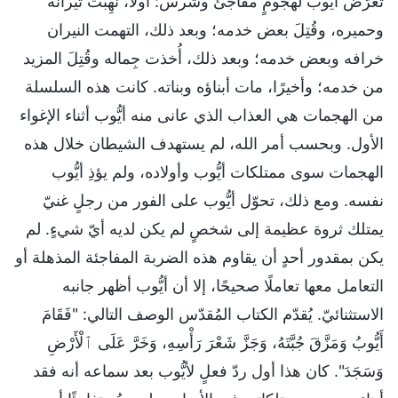
تعرّض أيُّوب لهجومٍ مفاجئ وشرس: أولًا، نُهِبَت ثيرانه
وحميره، وقُتِلَ بعض خدمه؛ وبعد ذلك، التهمت النيران
خرافه وبعض خدمه؛ وبعد ذلك، أُخذت جِماله وقُتِلَ المزيد
من خدمه؛ وأخيرًا، مات أبناؤه وبناته. كانت هذه السلسلة
من الهجمات هي العذاب الذي عانى منه أيُّوب أثناء الإغواء
الأول. وبحسب أمر الله، لم يستهدف الشيطان خلال هذه
الهجمات سوى ممتلكات أيُّوب وأولاده، ولم يؤذِ أيُّوب
نفسه. ومع ذلك، تحوّل أيُّوب على الفور من رجلٍ غنيّ
يمتلك ثروة عظيمة إلى شخصٍ لم يكن لديه أيّ شيءٍ. لم
يكن بمقدور أحدٍ أن يقاوم هذه الضربة المفاجئة المذهلة أو
التعامل معها تعاملًا صحيحًا، إلا أن أيُّوب أظهر جانبه
الاستثنائيّ. يُقدّم الكتاب المُقدّس الوصف التالي: "فَقَامَ
أَيُّوبُ وَمَزَّقَ جُبَّتَهُ، وَجَزَّ شَعْرَ رَأْسِهِ، وَخَرَّ عَلَى ٱلْأَرْضِ
وَسَجَدَ". كان هذا أول ردّ فعلٍ لأيُّوب بعد سماعه أنه فقد