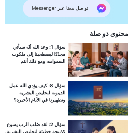
تواصل معنا عبر Messenger
محتوى ذو صلة
سؤال 1: وعد الله أنّه سيأتي
مجدّدًا ليصطحبنا إلى ملكوت
السموات، ومع ذلك أنتم
تشهدون أنّ الربّ تجسّد فعلاً
ليقوم بعمل الدينونة في الأيام
الأخيرة. ويتنبّأ الكتاب المقدّس
سؤال 8: كيف يؤدي الله عمل
بوضوح أنّ الرب سينزل على
الدينونة لتخليص البشرية
الغمام بقوّة ومجد عظيمين.
وتطهيرنا في الأيام الأخيرة؟
وهذا مختلف تمامًا عمّا شهدتم
له بأن الربّ تجسّد فعلاً ونزل
خلسة بين البشر.
سؤال 2: لقد صُلب الرب يسوع
كذبيحة خطيئة لتخليص البشرية.