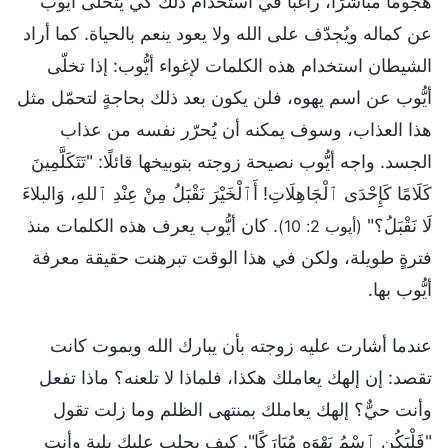
هجومًا مباشرًا، راغبًا في استخدام ذلك كي يتخلّى أيُّوب
عن كماله ويُجدّف على الله ولا يعود ينعم بالحياة. كما أراد
الشيطان استخدام هذه الكلمات لإغواء أيُّوب: إذا تخلّى
أيُّوب عن اسم يهوه، فلن يكون بعد ذلك بحاجةٍ لتحمّل مثل
هذا العذاب، وسوف يمكنه أن يُحرّر نفسه من عذاب
الجسد. واجه أيُّوب نصيحة زوجته بتوبيخها قائلًا: "تَتَكَلَّمِينَ
كَلَامًا كَإِحْدَى ٱلْجَاهِلَاتِ! أَٱلْخَيْرَ نَقْبَلُ مِنْ عِنْدِ ٱللهِ، وَالبلاءَ
لَا نَقْبَلُ؟"
. كان أيُّوب يعرف هذه الكلمات منذ
(أيوب 2: 10)
فترةٍ طويلة، ولكن في هذا الوقت تبرهنت حقيقة معرفة
أيُّوب بها.
عندما أشارت عليه زوجته بأن يبارك الله ويموت كانت
تقصد: إن إلهك يعاملك هكذا، فلماذا لا تلعنه؟ ماذا تفعل
وأنت حيٌّ؟ إلهك يعاملك بمنتهى الظلم وما زلت تقول
"فَلْيَكُنِ ٱسْمُ يَهْوَه مُبَارَكًا". كيف يجلب عليك بلية وأنت