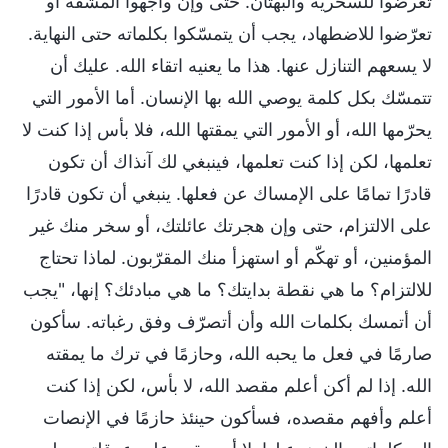
تعرضوا للسخرية والبهتان. حتى وإن واجهوا المشقة أو
تعرّضوا للاضطهاد، يجب أن يتمسّكوا بكلماته حتى النهاية.
لا يسعهم التنازل عنها. هذا ما يعنيه اتقاء الله. عليك أن
تتمسّك بكل كلمة يوصي الله بها الإنسان. أما الأمور التي
يحرّمها الله، أو الأمور التي يمقتها الله، فلا بأس إذا كنت لا
تعلمها، لكن إذا كنت تعلمها، فينبغي لك آنذاك أن تكون
قادرًا تمامًا على الإمساك عن فعلها. ينبغي أن تكون قادرًا
على الالتزام، حتى وإن هجرتك عائلتك، أو سخر منك غير
المؤمنين، أو تهكّم أو استهزأ منك المقرّبون. لماذا تحتاج
للالتزام؟ ما هي نقطة بدايتك؟ ما هي مبادئك؟ إنها، "يجب
أن أتمسك بكلمات الله وأن أتصرّف وفق رغباته. سأكون
صارمًا في فعل ما يحبه الله، وحازمًا في ترك ما يمقته
الله. إذا لم أكن أعلم مقصد الله، لا بأس، لكن إذا كنت
أعلم وأفهم مقصده، فسأكون حينئذ حازمًا في الإنصات