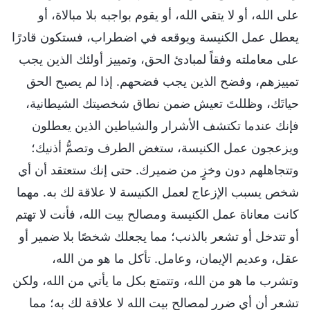
على الله، أو لا يتقي الله، أو يقوم بواجبه بلا مبالاة، أو
يعطل عمل الكنيسة ويوقعه في اضطراب، فستكون قادرًا
على معاملته وفقاً لمبادئ الحق، وتمييز أولئك الذين يجب
تمييزهم، وفضح الذين يجب فضحهم. إذا لم يصبح الحق
حياتَك، وظللتَ تعيش ضمن نطاق شخصيتك الشيطانية،
فإنك عندما تكتشف الأشرار والشياطين الذين يعطلون
ويزعجون عمل الكنيسة، ستغض الطرف وتصمُّ أذنيك؛
وتتجاهلهم دون وخزٍ من ضميرك. حتى إنك ستعتقد أن أي
شخص يسبب الإزعاج لعمل الكنيسة لا علاقة لك به. مهما
كانت معاناة عمل الكنيسة ومصالح بيت الله، فأنت لا تهتم
أو تتدخل أو تشعر بالذنب؛ مما يجعلك شخصًا بلا ضمير أو
عقل، وعديم الإيمان، وعامل. تأكل ما هو من الله،
وتشرب ما هو من الله، وتتمتع بكل ما يأتي من الله، ولكن
تشعر أن أي ضرر لمصالح بيت الله لا علاقة لك به؛ مما