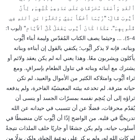
ٱلْغَدِ وَأَصْعَدَ مُحْرَقَاتٍ عَلَى عَدَدِهِمْ كُلِّهِمْ، لِأَنَّ
أَيُّوبَ قَالَ: "رُبَّمَا أَخْطَأَ بَنِيَّ وَتَخَلَّوْا عَنِ ٱللهِ فِي
قُلُوبِهِمْ". هَكَذَا كَانَ أَيُّوب يَفْعَلُ كُلَّ ٱلأَيَّامِ"
(أيوب 1:
. ... وحيثما يصف الكتاب المُقدّس وليمة أبناء أيُّوب
4-5)
وبناته، فإنه لا يذكر أيُّوب؛ يكتفي بالقول إن أبناءه وبناته
يأكلون ويشربون معًا. وهذا يعني أنه لم يكن يعقد ولائم أو
يشترك مع أبنائه وبناته في تناول الطعام بإسرافٍ. ومع
ثراء أيُّوب وامتلاكه الكثير من الأموال والعبيد، لم تكن
حياته مترفة. لم تخدعه بيئته المعيشيّة الفاخرة، ولم يدفعه
ثراؤه إلى أن يُتخِم نفسه بمسرّات الجسد أو ينسى أن
يُقدّم محرقات، فضلًا عن أن تتسبب في حيدانه عن الله
تدريجيًّا في قلبه. من الواضح إذًا أن أيُّوب كان منضبطًا في
أسلوب حياته، ولم يكن جشعًا أو جاريًا خلف الملذات نتيجةً
لبركات الله له، ولم يركز على نوعية الحياة، ولكن بدلًا من