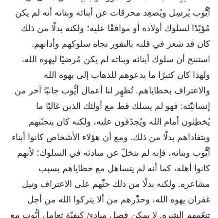
أيُّوب يُرسِل ويُصعِد محرقات عن أبنائه وبناته أنه لم يكن
مُؤيّدًا لسلوك أولاده أو موافقًا عليه؛ ولكنه بدلًا من ذلك
كان قد شعر في قلبه بالنفور تجاه سلوكهم وأدانهم.
استنتج أن سلوك أبنائه وبناته لم يكن مُرضيًا ليهوه الله،
ولهذا كان كثيرًا ما يدعوهم للذهاب إلى يهوه الله
والاعتراف بخطاياهم. تُظهِر لنا أعمال أيُّوب جانبًا آخر من
إنسانيّته: فهو لم يسلك قط مع أولئك الذين غالبًا ما
يُخطِئون أمام الله ويُجدّفون عليه، ولكنه كان يتجنّبهم
ويتفاداهم بدلًا من ذلك. ومع أن هؤلاء الأشخاص كانوا أبناء
أيُّوب وبناته، فإنه لم يتخلّ عن مبادئه في السلوك؛ لأنهم
كانوا أهله، كما أنه لم يتساهل مع خطاياهم بسبب
مشاعره. ولكنه بدلًا من ذلك حثّهم على الاعتراف ونيل
غفران يهوه الله، وحذّرهم من ألا يتركوا الله من أجل
تنعّمهم الشره. لا يمكن فصل مبادئ كيفيّة تعامل أيُّوب مع