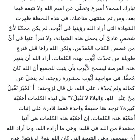
تبارك اسمه؟ أسرع وتخلّى عن اسم الله ولا تتبعه فيما
بعد، ومن ثم ستنتهي متاعبك. في هذه اللحظة ظهرت
الشهادة التي أراد الله رؤيتها في أيُّوب. لم يكن ممكنًا لأيّ
شخصٍ عاديّ أن يحمل هذه الشهادة، ولا نقرأ عنها في أيٍّ
من قصص الكتاب المُقدّس، ولكن الله رآها قبل فترةٍ
طويلة من تحدّث أيُّوب بهذه الكلمات. أراد الله أن ينتهز
هذه الفرصة ليسمح لأيُّوب بأن يثبت للجميع أن الله كان
مُحقًّا. في مواجهة أيُّوب لمشورة زوجته، لم يتخلّ عن
كماله ولم يُجدّف على الله، بل قال لزوجته: "أَٱلْخَيْرَ نَقْبَلُ
مِنْ عِنْدِ ٱللهِ، وَالبلاءَ لَا نَقْبَلُ؟" هل لهذه الكلمات أهمّيّة
كبيرة؟ توجد هنا حقيقةٌ واحدة فقط قادرة على إثبات
أهمّيّة هذه الكلمات. إن أهمّيّة هذه الكلمات هي أنها
معتمدةٌ من الله في قلبه، وهي ما أراده الله، وما أراد الله
أن يسمعه، وهي النتيجة التي كان الله يتوق لرؤيتها؛ هذه