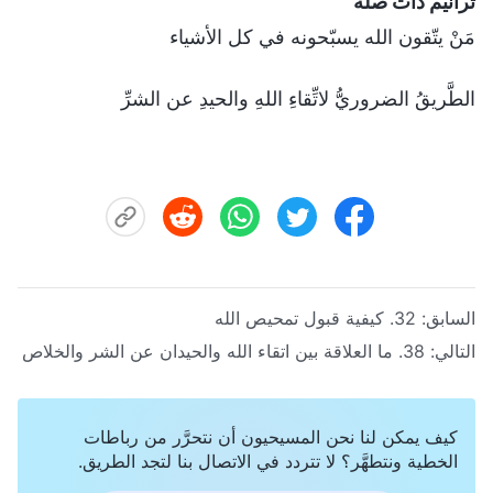
ترانيم ذات صلة
مَنْ يتّقون الله يسبّحونه في كل الأشياء
الطَّريقُ الضروريُّ لاتِّقاءِ اللهِ والحيدِ عن الشرِّ
السابق:
32. كيفية قبول تمحيص الله
التالي:
38. ما العلاقة بين اتقاء الله والحيدان عن الشر والخلاص
كيف يمكن لنا نحن المسيحيون أن نتحرَّر من رباطات
الخطية ونتطهَّر؟ لا تتردد في الاتصال بنا لتجد الطريق.