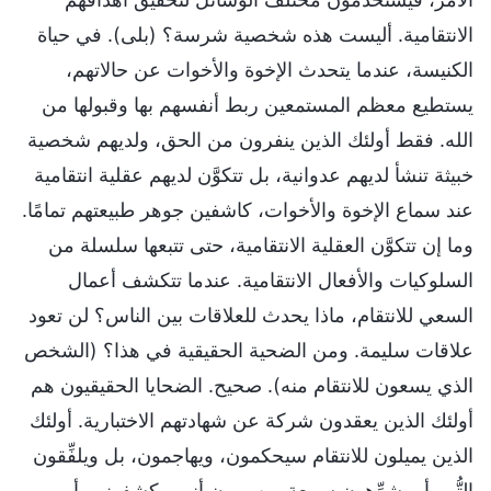
الانتقامية. أليست هذه شخصية شرسة؟ (بلى). في حياة
الكنيسة، عندما يتحدث الإخوة والأخوات عن حالاتهم،
يستطيع معظم المستمعين ربط أنفسهم بها وقبولها من
الله. فقط أولئك الذين ينفرون من الحق، ولديهم شخصية
خبيثة تنشأ لديهم عدوانية، بل تتكوَّن لديهم عقلية انتقامية
عند سماع الإخوة والأخوات، كاشفين جوهر طبيعتهم تمامًا.
وما إن تتكوَّن العقلية الانتقامية، حتى تتبعها سلسلة من
السلوكيات والأفعال الانتقامية. عندما تتكشف أعمال
السعي للانتقام، ماذا يحدث للعلاقات بين الناس؟ لن تعود
علاقات سليمة. ومن الضحية الحقيقية في هذا؟ (الشخص
الذي يسعون للانتقام منه). صحيح. الضحايا الحقيقيون هم
أولئك الذين يعقدون شركة عن شهادتهم الاختبارية. أولئك
الذين يميلون للانتقام سيحكمون، ويهاجمون، بل ويلفِّقون
التُّهم أو يشوِّهون سمعة من يرون أنهم يكشفونهم أو