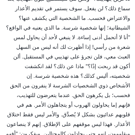
سماع ذلك؟ لن يفعل. سوف يستمر في تقديم الأعذار
والاعتراض فحسب. ما الشخصية التي يكشف عنها؟
الشيطانية؛ إنها شخصية شرسة. ما الذي يعنيه في الواقع؟
"أنا لا أتحمل أدنى إساءة. لا ينبغي لأحد أن يحاول لمس
شعرة من رأسي! إذا أظهرت لك أنه ليس من السهل
العبث معي، فلن تجرؤ على تهذيبي في المستقبل. ألن
أكون قد ربحت إذًا؟" ماذا عن ذلك؟ لقد انكشفت
شخصيته، أليس كذلك؟ هذه شخصية شرسة. إن
الأشخاص ذوي الشخصيات الشرسة لا ينفرون من الحق
فحسب؛ بل يكرهون الحق. عندما يتعرضون للتهذيب،
فإنهم إما يحاولون الهروب أو يتجاهلون الأمر. هم في
قلوبهم عدائيون بشكل لا يُصدَّق. والأمر ليس فقط اختلاق
الأعذار. فهذا ليس موقفهم على الإطلاق. إنهم لا ينصاعون
ويقاومون، إنهم حتى يجادلون كالمحتالين. ويفكرون: "أفهم