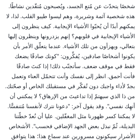
شخصًا يتحدّث عن مُتع الجسد، ويُصبحون مُتقّدين نشاطًا.
هذه شخصية آثمة وشريرة، وهم ليسوا طيبو القلب. لذا، لا
يمكنهم أبدًا أن يُحبّوا الأشياء الإيجابية. كيف ينظرون إلى
الأشياء الإيجابية في قلوبهم؟ إنهم يزدرونها وينظرون إليها
بتعالي، ويهزأون من تلك الأشياء. عندما يتعلّق الأمر بأن
يكونوا أشخاصًا صادقين، يُفكِّرون: "كونك صادقًا يضعك
فقط في موقف ضعف. سأتجنّب ذلك! إذا كنتَ صادقًا
فأنت أحمق. انظر إلى نفسك وأنت تتحمّل العناء وتعمل
بجدّ لأداء واجبك دون تُفكّر في مستقبلك الخاص أو صحّتك.
من ذا الذي سيهتمّ إذا تداعيتَ من الإرهاق؟ لا يمكنني أن
أنهِك نفسي". وقد يقول آخر: "دعونا نترك لأنفسنا مُتنفسًّا.
لا يمكننا كسر ظهورنا مثل المغفّلين. عليا أن نُعدّ خطّتنا
البديلة، ثُمّ نبذل بعض الجهد الإضافي فحسب". الأشخاص
الأشرار سيكونون مسرورين عند سماع هذا؛ هذا يتوافق