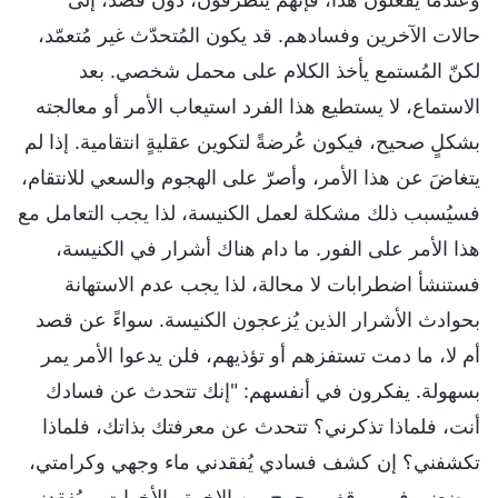
حالات الآخرين وفسادهم. قد يكون المُتحدّث غير مُتعمّد،
لكنّ المُستمع يأخذ الكلام على محمل شخصي. بعد
الاستماع، لا يستطيع هذا الفرد استيعاب الأمر أو معالجته
بشكلٍ صحيح، فيكون عُرضةً لتكوين عقليةٍ انتقامية. إذا لم
يتغاضَ عن هذا الأمر، وأصرّ على الهجوم والسعي للانتقام،
فسيُسبب ذلك مشكلة لعمل الكنيسة، لذا يجب التعامل مع
هذا الأمر على الفور. ما دام هناك أشرار في الكنيسة،
فستنشأ اضطرابات لا محالة، لذا يجب عدم الاستهانة
بحوادث الأشرار الذين يُزعجون الكنيسة. سواءً عن قصد
أم لا، ما دمت تستفزهم أو تؤذيهم، فلن يدعوا الأمر يمر
بسهولة. يفكرون في أنفسهم: "إنك تتحدث عن فسادك
أنت، فلماذا تذكرني؟ تتحدث عن معرفتك بذاتك، فلماذا
تكشفني؟ إن كشف فسادي يُفقدني ماء وجهي وكرامتي،
ويضعني في موقف محرج بين الإخوة والأخوات، ويُفقدني