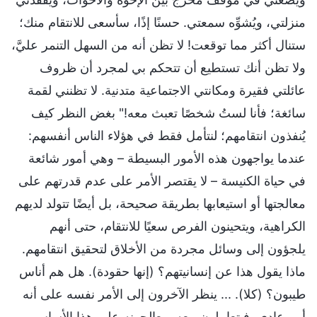
منزلتي، ويُشوِّه سمعتي. حسنًا إذًا، سأسعى للانتقام منك؛
ستنال أكثر مما توقعت! لا تظن أنه من السهل التنمر عليَّ،
ولا تظن أنك تستطيع أن تتحكم بي لمجرد أن ظروف
عائلتي فقيرة ومكانتي الاجتماعية متدنية. لا تظنني لقمة
سائغة؛ فأنا لستُ شخصًا تعبث معه!" بغض النظر كيف
يُنفذون انتقامهم؛ لنتأمل فقط في هؤلاء الناس أنفسهم:
عندما يواجهون هذه الأمور البسيطة – وهي أمور شائعة
في حياة الكنيسة – لا يقتصر الأمر على عدم قدرتهم على
معالجتها أو استيعابها بطريقة صحيحة، بل أيضًا تتولد لديهم
الكراهية، ويتحينون الفرص سعيًا للانتقام، حتى أنهم
يلجؤون إلى وسائل مجردة من الأخلاق لتحقيق انتقامهم.
ماذا يقول هذا عن إنسانيتهم؟ (إنها حقودة). هل هم أناس
طيبون؟ (كلا). ... ينظر الآخرون إلى الأمر نفسه على أنه
أمر عادي، فيتعاملون معه ويعالجونه على هذا الأساس.