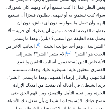
بغض النظر عما إذا كنت تسمع أم لا، ومهما كان شعورك،
سواء كنت تستمتع به أو تفهمه، يطلبون قسرًا أن تستمع
إليهم وأن تفعل ما يقولونه، دون أي نقاش، دون أن
يعطوك الفرصة للتحدث، ودون أن يعطوك أي حرية – ألا
يحمل هذه الطبقة من المعنى؟ (بلى). وهذا ما يسمى
(أ)
"الشراسة"، وهو أحد جوانب الخبث
. الجانب الآخر من
(ب)
الخبث هو "الشر"
، إلام يشير "الشر"؟ يشير إلى
الأشخاص الذين يَستخدمون أساليب التلقين والقمع
القسري لتحقيق غاية السيطرة عليك وجعلك تستسلم
لتلاعبهم، وبالتالي إرضاء أنفسهم. وهذا ما يسمى "الشر".
يريد الشيطان في أفعاله أن يمنعك من امتلاك الإرادة
الحرة، ومن تعلم التأمل والتمييز، ومن فَهم الحق حتى
تنضج حياتك. لا يَسمح لك الشيطان بأن تفعل تلك الأشياء،
وهو يريد السيطرة عليك. لا يَسمح لك الشيطان بطلب