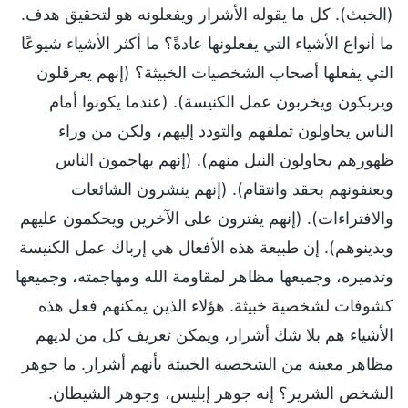
(الخبث). كل ما يقوله الأشرار ويفعلونه هو لتحقيق هدف.
ما أنواع الأشياء التي يفعلونها عادةً؟ ما أكثر الأشياء شيوعًا
التي يفعلها أصحاب الشخصيات الخبيثة؟ (إنهم يعرقلون
ويربكون ويخربون عمل الكنيسة). (عندما يكونوا أمام
الناس يحاولون تملقهم والتودد إليهم، ولكن من وراء
ظهورهم يحاولون النيل منهم). (إنهم يهاجمون الناس
ويعنفونهم بحقد وانتقام). (إنهم ينشرون الشائعات
والافتراءات). (إنهم يفترون على الآخرين ويحكمون عليهم
ويدينوهم). إن طبيعة هذه الأفعال هي إرباك عمل الكنيسة
وتدميره، وجميعها مظاهر لمقاومة الله ومهاجمته، وجميعها
كشوفات لشخصية خبيثة. هؤلاء الذين يمكنهم فعل هذه
الأشياء هم بلا شك أشرار، ويمكن تعريف كل من لديهم
مظاهر معينة من الشخصية الخبيثة بأنهم أشرار. ما جوهر
الشخص الشرير؟ إنه جوهر إبليس، وجوهر الشيطان.