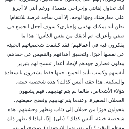
أنك تحاول إهانتي وإحراجي متعمدًا، ورغم أنني لا أجرؤ
على معارضتك وجهًا لوجه، إلا أنني سأجد فرصة للانتقام!
تظن أنه يمكنك تهذيبي وإجباري؟ سوف أجعل الجميع في
صفي وأعزلك، ثم أذيقك من نفس الكأس!" هذا ما
يفكرون فيه في أعماقهم؛ فقد كشفت شخصياتهم الخبيثة
عن نفسها أخيرًا. ولتحقيق أهدافهم والتنفيس عن حقدهم،
يبذلون قصارى جهدهم لإيجاد أعذار تسمح لهم بتبرير
أنفسهم وكسب تأييد الجميع. حينها فقط يشعرون بالسعادة
والسكينة. هذا حقد، أليس كذلك؟ هذه شخصية خبيثة.
هؤلاء الأشخاص، طالما لم يتم تهذيبهم، فهم يشبهون
الحملان الصغيرة. وعندما يتم تهذيبهم وفضح حقيقتهم،
يتحولون فورًا من حملان إلى ذئاب وتظهر وحشيتهم. هذه
شخصية خبيثة، أليس كذلك؟ (بلى). إذًا، لماذا لا يظهر ذلك
معظم الوقت؟ (لم يتعرضوا للاستفزاز). صحيح، لم يتم