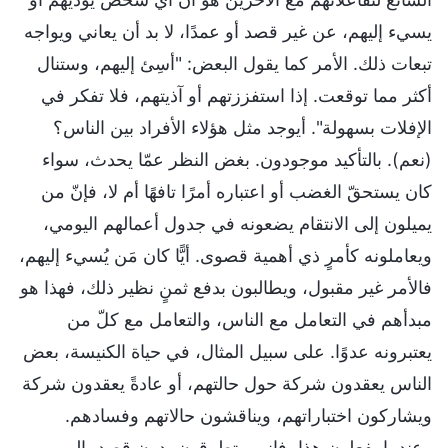
يسيء إليهم، عن غير قصد أو عمدًا، لا بد أن يعاني ويواجه
تبعات ذلك. الأمر كما يقول البعض: "أسِئ إليهم، وستنال
أكثر مما توقعت. إذا استفززتهم أو آذيتهم، فلا تفكر في
الإفلات بسهولة". أيوجد مثل هؤلاء الأفراد بين الناس؟
(نعم). بالتأكيد موجودون. بغض النظر عمّا يحدث، سواء
كان يستحقّ الغضب أو اعتباره أمرًا تافهًا أم لا، فإنّ من
يميلون إلى الانتقام يضعونه في جدول أعمالهم اليومي،
ويعاملونه كأمرٍ ذي أهمية قصوى. أيًّا كان مَن يُسيء إليهم،
فالأمر غير مقبول، ويطالبون بدفع ثمنٍ نظير ذلك، فهذا هو
مبدأهم في التعامل مع الناس، والتعامل مع كلّ من
يعتبرونه عدوًا. على سبيل المثال، في حياة الكنيسة، بعض
الناس يعقدون شركة حول حالتهم، أو عادةً يعقدون شركة
ويشاركون اختباراتهم، ويناقشون حالاتهم وفسادهم.
وعندما يفعلون هذا، فإنهم يتطرقون، دون قصد، إلى