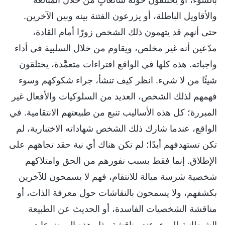
والأقاويل الباطلة، أو يزرعون الفتنة بينه وبين الآخرين.
حتى أنهم قد يتهمون ذلك الشخص زورًا أمام القادة،
مدّعين أنه غير مخلص، ويقاوم من خلال السلبية في أداء
واجباته. هذه كلها في الواقع افتراءات متعمَّدة، يختلقون
شيئًا من لا شيء. انظر كيف تنشأ، جراء شكوكهم وسوء
فهمهم لذلك الشخص، العديد من السلوكيات والأفعال غير
المبررة؛ كل هذه الأساليب تنبع من طبيعتهم الانتقامية. في
الواقع، عندما شارك ذلك الشخص شهاداته الاختبارية، لم
تكن تستهدفهم أبدًا؛ لم تكن هناك أي نية حقد تجاههم على
الإطلاق. إنما فقط بسبب نفورهم من الحق وامتلاكهم
شخصية شرسة ميالة للانتقام، فهم لا يسمحون للآخرين
بكشفهم، ولا يسمحون بالنقاشات حول معرفة الذات، أو
مناقشة الشخصيات الفاسدة، أو الحديث عن الطبيعة
الشيطانية للمرء. عند مناقشة مثل هذه الموضوعات،