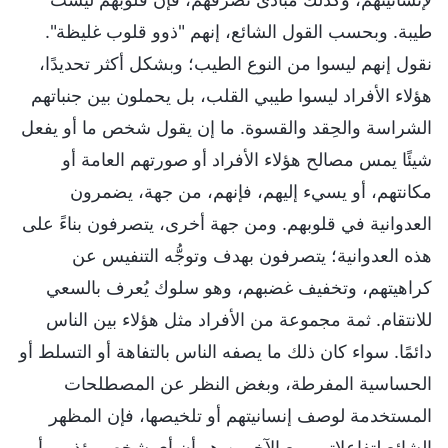
طيبة. وبحسب القول الشائع، إنهم "ذوو قلوب غليظة".
نقول إنهم ليسوا من النوع الطيب؛ وبشكل أكثر تحديدًا،
هؤلاء الأفراد ليسوا طيبي القلب، بل يحملون بين جنباتهم
الشراسة والحِقد والقسوة. ما إن يقول شخص ما أو يفعل
شيئًا يمس مصالح هؤلاء الأفراد أو صورتهم العامة أو
مكانتهم، أو يسيء إليهم، فإنهم، من جهة، يضمرون
العدوانية في قلوبهم. ومن جهة أخرى، يتصرفون بناءً على
هذه العدوانية؛ يتصرفون بهدف وتوجُّه التنفيس عن
كراهيتهم، وتخفيف غضبهم، وهو سلوك يُعرف بالسعي
للانتقام. ثمة مجموعة من الأفراد مثل هؤلاء بين الناس
دائمًا. سواء كان ذلك ما يصفه الناس بالتفاهة أو التسلط أو
الحساسية المفرطة، وبغض النظر عن المصطلحات
المستخدمة لوصف إنسانيتهم أو تلخيصها، فإن المظهر
الشائع لتفاعلاتهم مع الآخرين هو أن أي شخص يؤذيهم أو