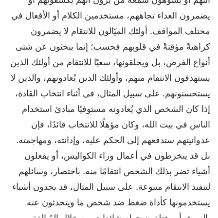
يضمرون العداء تجاههم، مستخدمين الكلام أو الأفعال في
مختلف المواقف. أولئك الميّالون للانتقام لا يضمرون
كراهيةً مؤقتةً في قلوبهم فحسب؛ إنما يبحثون عن شتى
أنواع الفرص، بل ويخلقونها، سعيًا للانتقام من أولئك الذين
يستهدفون الانتقام منهم، وأولئك الذين يُعادونهم، والذين لا
يستحسنونهم. على سبيل المثال، في أثناء انتخاب القادة،
إذا كان الشخص الذي يُعادونه مستوفيًا مبادئ استخدام
الناس في بيت الله، وكان مؤهلًا للانتخاب قائدًا، فإن
عدوانيتهم ستدفعهم إلى الحكم عليه، وإدانته، ومهاجمته.
بل قد ينخرطون في أعمال وراء الكواليس، أو يفعلون
أشياء تضر بذلك الشخص انتقامًا منه. باختصار، وسائلهم
لتنفيذ الانتقام متنوعة. على سبيل المثال، قد يجدون أشياء
يستخدمونها كأداة ضغط ضد شخص ما ويتحدثون عنه
بالسوء، أو يختلقون حوله شائعاتٍ من خلال المُبالغة