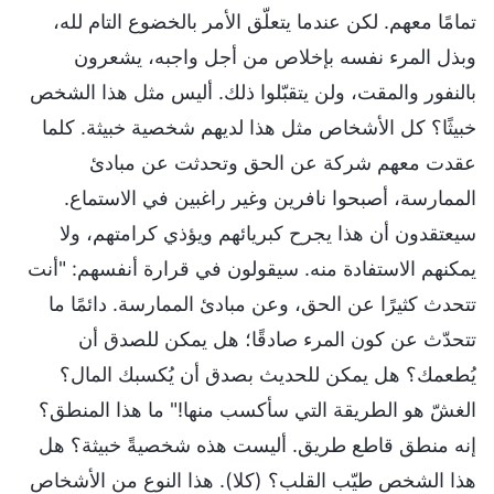
تمامًا معهم. لكن عندما يتعلّق الأمر بالخضوع التام لله،
وبذل المرء نفسه بإخلاص من أجل واجبه، يشعرون
بالنفور والمقت، ولن يتقبّلوا ذلك. أليس مثل هذا الشخص
خبيثًا؟ كل الأشخاص مثل هذا لديهم شخصية خبيثة. كلما
عقدت معهم شركة عن الحق وتحدثت عن مبادئ
الممارسة، أصبحوا نافرين وغير راغبين في الاستماع.
سيعتقدون أن هذا يجرح كبريائهم ويؤذي كرامتهم، ولا
يمكنهم الاستفادة منه. سيقولون في قرارة أنفسهم: "أنت
تتحدث كثيرًا عن الحق، وعن مبادئ الممارسة. دائمًا ما
تتحدّث عن كون المرء صادقًا؛ هل يمكن للصدق أن
يُطعمك؟ هل يمكن للحديث بصدق أن يُكسبك المال؟
الغشّ هو الطريقة التي سأكسب منها!" ما هذا المنطق؟
إنه منطق قاطع طريق. أليست هذه شخصيةً خبيثة؟ هل
هذا الشخص طيّب القلب؟ (كلا). هذا النوع من الأشخاص