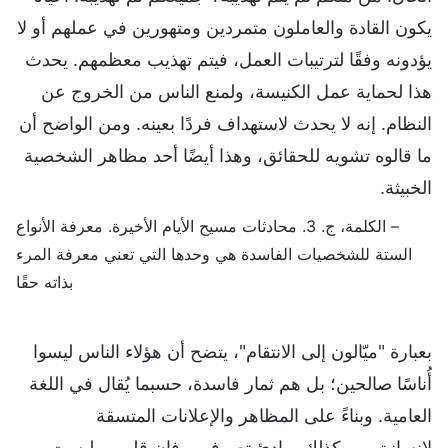
يكون القادة والعاملون متمردين ومتهورين في عملهم أو لا
يؤدونه وفقًا لترتيبات العمل، فيتم تهذيب معظمهم. يحدث
هذا لحماية عمل الكنيسة، ولمنع الناس من الخروج عن
النظام. إنه لا يحدث لاستهداف فردًا بعينه. ومن الواضح أن
ما قالوه تشويه للحقائق، وهذا أيضًا أحد مظاهر الشخصية
الخبيثة.
– الكلمة، ج. 3. محادثات مسيح الأيام الأخيرة. معرفة الأنواع
الستة للشخصيات الفاسدة هي وحدها التي تعني معرفة المرء
بذاته حقًا
بعبارة "ميّالون إلى الانتقام"، يتضح أن هؤلاء الناس ليسوا
أُناسًا صالحين؛ بل هم ثمار فاسدة، حسبما يُقال في اللغة
العامية. وبناءً على المظاهر والإعلانات المتسقة
لإنسانيتهم، وكذلك مبادئ تصرفهم، فإن قلوبهم ليست