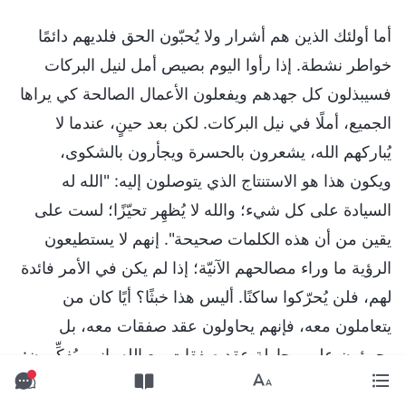
أما أولئك الذين هم أشرار ولا يُحبّون الحق فلديهم دائمًا
خواطر نشطة. إذا رأوا اليوم بصيص أمل لنيل البركات
فسيبذلون كل جهدهم ويفعلون الأعمال الصالحة كي يراها
الجميع، أملًا في نيل البركات. لكن بعد حينٍ، عندما لا
يُباركهم الله، يشعرون بالحسرة ويجأرون بالشكوى،
ويكون هذا هو الاستنتاج الذي يتوصلون إليه: "الله له
السيادة على كل شيء؛ والله لا يُظهِر تحيّزًا؛ لست على
يقين من أن هذه الكلمات صحيحة". إنهم لا يستطيعون
الرؤية ما وراء مصالحهم الآنيّة؛ إذا لم يكن في الأمر فائدة
لهم، فلن يُحرّكوا ساكنًا. أليس هذا خبثًا؟ أيًا كان من
يتعاملون معه، فإنهم يحاولون عقد صفقات معه، بل
يجرؤون على محاولة عقد صفقات مع الله. إنهم يُفكِّرون:
"أحتاج إلى رؤية بعض الاستفادة، والآن فورًا. يجب أن