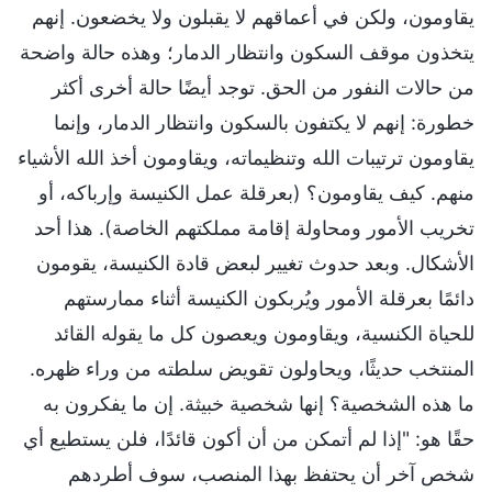
يقاومون، ولكن في أعماقهم لا يقبلون ولا يخضعون. إنهم
يتخذون موقف السكون وانتظار الدمار؛ وهذه حالة واضحة
من حالات النفور من الحق. توجد أيضًا حالة أخرى أكثر
خطورة: إنهم لا يكتفون بالسكون وانتظار الدمار، وإنما
يقاومون ترتيبات الله وتنظيماته، ويقاومون أخذ الله الأشياء
منهم. كيف يقاومون؟ (بعرقلة عمل الكنيسة وإرباكه، أو
تخريب الأمور ومحاولة إقامة مملكتهم الخاصة). هذا أحد
الأشكال. وبعد حدوث تغيير لبعض قادة الكنيسة، يقومون
دائمًا بعرقلة الأمور ويُربكون الكنيسة أثناء ممارستهم
للحياة الكنسية، ويقاومون ويعصون كل ما يقوله القائد
المنتخب حديثًا، ويحاولون تقويض سلطته من وراء ظهره.
ما هذه الشخصية؟ إنها شخصية خبيثة. إن ما يفكرون به
حقًا هو: "إذا لم أتمكن من أن أكون قائدًا، فلن يستطيع أي
شخص آخر أن يحتفظ بهذا المنصب، سوف أطردهم