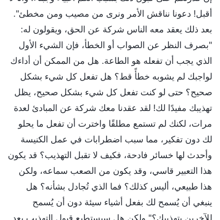
أقبل! دعونا نناقش الأمر ونرى من مصيب ومن مخطئ".
بعد ذلك يعقد معه الناس شركة عن الحق، ويقولون له:
"بصرف النظر عن الصواب أو الخطأ، فإن الشيء الأول
الذي يجب أن تفعله هو الطاعة. هل من الممكن أن أداءك
لواجبك لم يشوبه خطأً قط؟ هل تفعل كل شيء بشكل
صحيح؟ حتى لو كنت تفعل كل شيء بشكل صحيح، يظل
تهذيبك مفيدًا لك! لقد عقدنا معك شركة عن المبادئ لعدة
مرات، لكنك لم تستمع مطلقًا واخترت أن تفعل ما يحلو
لك دون تفكير، مما سبب اضطرابات في عمل الكنيسة
وأحدث لها خسائر فادحة، فكيف لا تقبل التهذيب؟ قد يكون
هذا التعبير قاسي، وقد يكون من الصعب سماعه، ولكن
هذا طبيعي، أليس كذلك؟ فما الذي تُجادل بشأنه؟ هل
ينبغي أن يُسمح لك بفعل أشياء سيئة دون أن يُسمح
للآخرين بتهذيبك؟" ولكن هل سيستطيع قبول التهذيب بعد