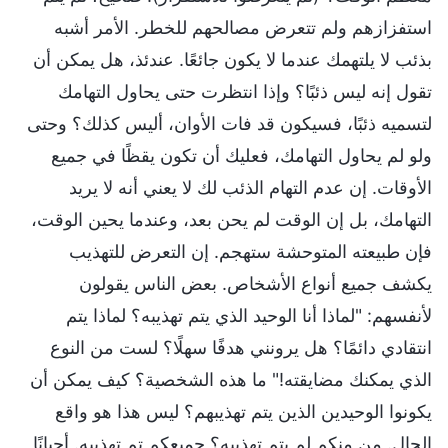
استفزازهم ولم تتعرض مصالحهم للخطر. الأمر أشبه
بذئب لا يلتهمك عندما لا يكون جائعًا. عندئذ، هل يمكن أن
تقول إنه ليس ذئبًا؟ وإذا انتظرت حتى يحاول التهامك
لتسميه ذئبًا، فسيكون قد فات الأوان، أليس كذلك؟ وحتى
ولو لم يحاول التهامك، فعليك أن تكون يقظًا في جميع
الأوقات. إن عدم التهام الذئب لك لا يعني أنه لا يريد
التهامك، بل إن الوقت لم يحن بعد، وعندما يحين الوقت،
فإن طبيعته المتوحشة ستهجم. إن التعرض للتهذيب
يكشف جميع أنواع الأشخاص. بعض الناس يقولون
لأنفسهم: "لماذا أنا الوحيد الذي يتم تهذيبه؟ لماذا يتم
انتقادي دائمًا؟ هل يرونني هدفًا سهلًا؟ لست من النوع
الذي يمكنك مضايقته!" ما هذه الشخصية؟ كيف يمكن أن
يكونوا الوحيدين الذين يتم تهذيبهم؟ ليس هذا هو واقع
الحال. من منكم لم يتم تهذيبه؟ جميعكم تم تهذيبه. أحيانًا