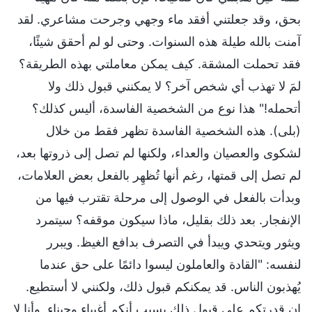
بحق، وقد جعلتني أفقد ماء وجهي وجرحت مشاعري. لقد
آمنت بالله طيلة هذه السنوات. وحتى لو لم أحقق شيئًا،
فقد تحملت المشقة. كيف يمكن معاملتي بهذه الطريقة؟
لمَ لا تهذب أي شخص آخر؟ لا يمكنني قبول ذلك ولا
أتحمله!" هذا نوع من الشخصية الفاسدة، أليس كذلك؟
(بلى). هذه الشخصية الفاسدة تظهر فقط من خلال
لشكوى والعصيان والعداء، ولكنها لم تصل إلى ذروتها بعد،
لم تصل إلى قمتها، رغم أنها تُظهِر بالفعل بعض العلامات،
وبدأت بالفعل في الوصول إلى مرحلة تقترب فيها من
الإنفجار. بعد ذلك بقليل، ماذا سيكون موقفه؟ سيتمرد
ويثور ويتحدي ويبدأ في التصرف بدافع الغيظ. ويبرر
لنفسه: "القادة والعاملون ليسوا دائمًا على حق عندما
يُهذبون الناس. قد يمكنكم قبول ذلك، ولكنني لا أستطيع.
إن قدرتكم على قبول ذلك بسبب أنكم أغبياء وجبناء. وأنا لا