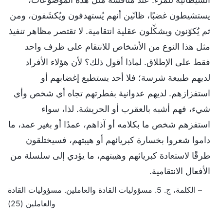
يستشيطون غضبًا، ظانّين أنهم يُستهدفون ويُكشَفون، ومن
ثم يُكوّنون ويشكِّلون عقلية انتقامية. لا تقتصر مظاهر تنفيذ
مثل هذا النوع من الأشخاص للانتقام على ظرف واحد
فقط على الإطلاق. لماذا أقول ذلك؟ لأن هؤلاء الأفراد
لديهم طبيعة شرسة؛ فلا أحد يستطيع إغضابهم أو
استفزازهم. لديهم عدوانية بفطرتهم تجاه أي شخص وأي
شيء، فهم أشبه بالعقرب أو الحريشة. لذا، سواء
استفزهم شخص ما بكلامه أو آذاهم، عمدًا أو بغير عمد، ما
داموا شعروا بخسارة كبريائهم أو هيبتهم، فسيختلقون
طرقًا لاستعادة كبريائهم وهيبتهم، ما يؤدي إلى سلسلة من
الأفعال الانتقامية.
– الكلمة، ج. 5. مسؤوليات القادة والعاملين. مسؤوليات القادة
والعاملين (25)