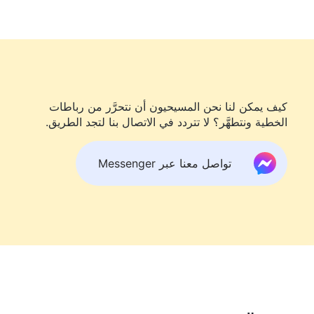
. وهبني الحُكم المُعلن في كلمات الله صحوةً
يهدف إلى معالجة رغبتي في الحصول على مكانة، ولكي يجعلني
إلى الوقت الذي بدأت فيه الاضطلاع بواجبي، أجد أنني كنت
اثقًا للغاية، ولم أكن أخشى المعاناة أو المصاعب. وعندما كان
كن أقاومه. لكن بعد ذلك، بعد أن عُزِلت واضطررت إلى العودة
كيف يمكن لنا نحن المسيحيون أن نتحرَّر من رباطات
كت أنني كنت أبدو ظاهريًا وكأنني أقوم بواجبي، ولكن في
الخطية ونتطهَّر؟ لا تتردد في الاتصال بنا لتجد الطريق.
أمور بنفسي. كان الأمر برمته استغلالًا لله لإشباع رغباتي الخاص
ليعة، وأن أكون محطّ الأنظار. لم يكن الدافع هو السعي وراء
تواصل معنا عبر Messenger
له. عندما كنت أقوم بواجبي ورأيت أوجه القصور في أداء إخوت
وإنما أيضًا اعتمدت على مركزي لتوبيخهم. لقد رفعت من قدر
في أن أكون محطّ أنظار الجميع وتوقيرهم. كان لديّ هدف
م يكن هذا مقاومة سافرة لله؟ خلق الله البشرية، لذلك ينبغي
مكانة الله، لكنني كنت شخصًا دنسًا وفاسدًا ووضيعًا أراد أن يكو
يس هذا مشينًا ومخالفًا لله؟ أوليس هذا السلوك إساءة بالغة