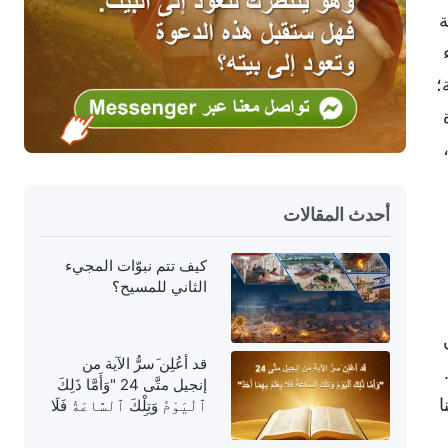
ة
؛
أحدث المقالات
كيف تتم نبوّات المجيء
الثاني للمسيح؟
قد أعُلِن َسرُّ الآية من
إنجيل متَّى 24 "وَأَمَّا ذَلِكَ
ا
ٱلْيَوْمُ وَتِلْكَ ٱلسَّاعَةُ فَلَا
يَعْلَمُ بِهِمَا أَحَدٌ"