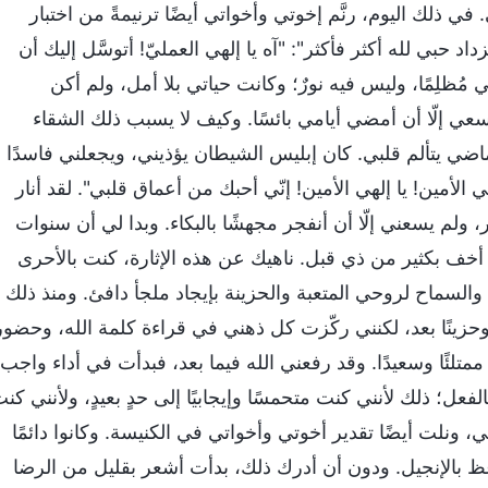
ي ذلك اليوم، رنَّم إخوتي وأخواتي أيضًا ترنيمةً من اختبار
د حبي لله أكثر فأكثر": "آه يا إلهي العمليّ! أتوسَّل إليك أن
مُظلِمًا، وليس فيه نورٌ؛ وكانت حياتي بلا أمل، ولم أكن
عي إلّا أن أمضي أيامي بائسًا. وكيف لا يسبب ذلك الشقاء
الماضي يتألم قلبي. كان إبليس الشيطان يؤذيني، ويجعلني فاسدًا
 الأمين! يا إلهي الأمين! إنّي أحبك من أعماق قلبي". لقد أنار
ولم يسعني إلّا أن أنفجر مجهشًا بالبكاء. وبدا لي أن سنوات
خف بكثير من ذي قبل. ناهيك عن هذه الإثارة، كنت بالأحرى
، والسماح لروحي المتعبة والحزينة بإيجاد ملجأ دافئ. ومنذ ذلك
ا وحزينًا بعد، لكنني ركّزت كل ذهني في قراءة كلمة الله، وحضور
تلئًا وسعيدًا. وقد رفعني الله فيما بعد، فبدأت في أداء واجب
فعل؛ ذلك لأنني كنت متحمسًا وإيجابيًا إلى حدٍ بعيدٍ، ولأنني كن
يلي، ونلت أيضًا تقدير أخوتي وأخواتي في الكنيسة. وكانوا دائمًا
وعظ بالإنجيل. ودون أن أدرك ذلك، بدأت أشعر بقليل من الرضا