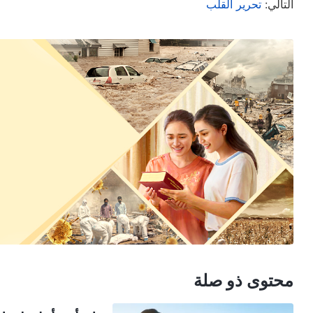
ذلك؟"
(الكلمة، ج. 1. ظهور الله وعمله. لماذا لا تريد أن تكون شخصية الضد؟)
التالي:
تحرير القلب
شديدةً، وجعلني أفهم أن عمل الله في ذلك الوقت كان 
أخطو نحو الطريق الصحيح في الحياة. عندما أعود بفكري 
إيجابيًا جدًا خلال الأوقات التي كان لي فيها مكانة. كنت و
يواجهني شخصٌ للتعامل معي أو لتهذيب بعض جوانبي لم أ
لموطني، لم يكن بمقدوري الخروج من حالتي السلبية. أدر
حقيقة الأمر كنت أتظاهر بإتمام واجبي بينما أتولى إدارة ال
التي لطالما أخفيتها لسنوات عديدة، وهي أن أصبح في الط
الحق، بل كان حتى أقل من أداء واجب المخلوق لإرضاء ال
وأخواتي، لم أُقصِّر في مساعدتهم بدافع المحبة فحسب، 
نفسي عن عمد، ووقفت موقف الشاهد لذاتي، وكنت أطمع 
واحد فقط في أفكاري وأفعالي من البداية إلى النهاية؛ أل
علينا أن نعبده ونُعظِّمه. ينبغي على قلوبنا أن تحوي فقط 
محتوى ذو صلة
له مكانًا في قلوب الآخرين. أوليس هذا تكبرًا رهيبًا؟ أول