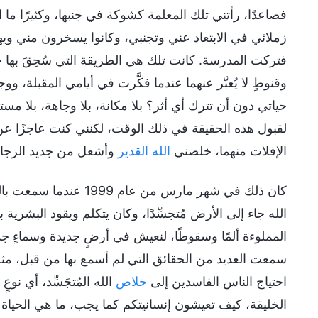
فصاعدًا، رأتني تلك المعلمة كشوكة في جنبها، وكثيرًا ما 
زملائي في الابتعاد عني وتجنبي، وكانوا يسخرون مني ويهين
فتركت المدرسة. كانت تلك هي الطريقة التي سُحِقَ بها
وقنوطٍ لا يُعبَّر عنهما عندما فكَّرت في أيامي المقبلة
حياتي دون أن تترك أي أثر؟ بلا مكانة، بلا وجاهة، بلا مس
لقبول هذه الحقيقة في ذلك الوقت، لكنني كنت عاجزًا ع
الإفلات منهما، خلصني
الله القدير
وأشعل من جديد الرجاء 
كان ذلك في شهر مارس من 
الله جاء إلى الأرض مُتجسِّدًا، وكان يتكلم ويقود البشرية 
المملوءة ألمًا وسقوطًا، لنعيش في أرضٍ جديدة وسماءٍ جد
سمعت العديد من الحقائق التي لم أسمع بها من قبل، مثل: 
احتياج الناس الفاسدين إلى
خلاص
الله المُتجَسِّد، أي ن
الخليقة، كيف تعيشون إنسانيتكم كما يجب، ما هي الحياة ال