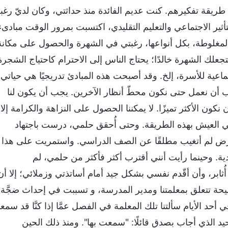
ي طريقة تفكيرهم. كنت عديم الفائدة منذ حداثتي، وكان لديّ رغب
ير الاجتماعي والتعليم التقليدي، اكتسبت بمرور الوقت مبادىء
 المغلوطة، بكل أنواعها، رغبتي في الشهرة والحصول على مكانة
تجعلك الشهرة خالدًا؛ يحتاج الناس إلى الاحترام كاحتياج الشجرة
تماعية للأسرة، إلخ. وقد أصبحت هذه المبادئ تدريجيًا هي حياتي،
جب أن نعمل حتى نكون محطّ أنظار الآخرين. يجب أن يكون لنا
كون الأكثر تميزًا. لا يمكننا الحصول على النزاهة والكرامة إلا
ي العيش بهذه الطريقة. وحتى أُحقق حلمي، درست باجتهاد
رض لم أتغيب مطلقًا عن الصف الدراسي. واستمريت على هذا
ادية. وحينما رأيت أنني أقترب أكثر فأكثر من حلمي، لم
ثابر، وأن أقّدم نفسي بشكل جيد أمام أساتذتي وزملائي؛ إلا أن
ة تتعلق بمعلمتنا ومدير المدرسة، و تسببت في إحداث ضجَّة.
د الأيام سألتنا تلك المعلمة في الفصل عمَّا إذا كنَّا قد سمعن
يد الذي أجاب بصدقٍ قائلًا: "سمعت بها". ومنذ ذلك الحين