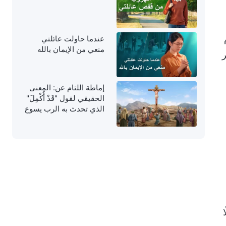
عندما حاولت عائلتي
منعي من الإيمان بالله
ر
إماطة اللثام عن: المعنى
الحقيقي لقول "قَدْ أُكْمِلَ"
الذي تحدث به الرب يسوع
على الصليب