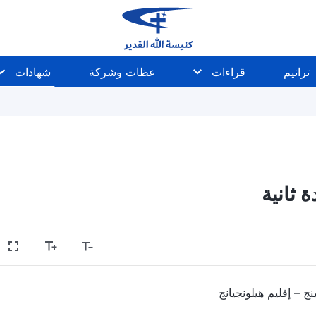
ترانيم
قراءات
عظات وشركة
شهادات
ة ثانية
نج – إقليم هيلونجيانج