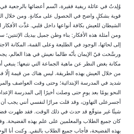
وُلِدتُ في عائلة ريفية فقيرة، اتّسم أعضائها بالرجعية ف
قوية بشكلٍ واضح في الحصول على مكانةٍ. ومن خلال التأث
الشيطان للعيش بكافة أنواعها داخل قلبي. غذَّت الأفكار
ومن أمثلة هذه الأفكار: بناء وطن جميل بيديك الإثنتين؛ س
إلى لحائها، الوجود في الطليعة وعلى القمة، المكانة الاج
ورسَّخت فيّ الإيمان بأنّه طالما نعيش في هذا العالم، ي
مكانة بغض النظر عن ماهية الجماعة التي نتبعها؛ ينبغي أن ن
من خلال العيش بهذه الطريقة. ليس هناك من قيمة إلّا ف
شديد في المدرسة الإبتدائية؛ وحتى وقت العواصف والم
النحو يومًا بعد يومٍ حتى وصلت أخيرًا إلى المدرسة الإعد
أجسرعلى التهاون، وقد قلت مرارًا لنفسي أنني يجب أن أُ
شيئًا غير متوقّع قد حدث في ذلك الوقت. فقد ظهرت فضيح
كان جميع الطلاب والمعلمين على علم بهذه الفضيحة. وفي أح
بهذه الفضيحة، فأجاب جميع الطلاب بالنفي. وكنت أنا الوح