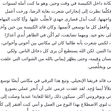
كانة داخل الكنيسة في وقت وجيز، وهو ما كنت آمله لسنوات
! فكلّما نظرت إلى إنجازاتي شعرت بغاية الرضا، ورحت أعمل
اجهتها، كنت أبذل قصارى جهدي لأتغلَّب عليها. وأيًا كانت المهام
وأفعل كل ما بوسعي لأُتممها. وكان قائد الكنيسة بين حين وآخ
لى نحو جيد. ومهما تضايقت، لم أكُن في الظاهر أُبدي أعذارًا
ة، لكنني شعرت بأنه طالما كان لي مكانتي بين أخوتي وأخواتي،
ا الثمن. لكن الله يستطيع أن يرى كل دخائل الناس. ولكي
إنسان وقِيمه، وحتى يطهّر إيماني بالله من الشوائب التي علقت
ني ويخلِّصني.
 لأشغل منصب قائد فريقنا الإنجيلي. وتبع هذا الترقي في مكانتي أيضًا توسع
ألأ أينما وُجِد. لقد عقدت عزمي على أن أُنجز عملي بصورةٍ
 ويوقرونني أكثر. سيكون ذلك رائعًا للغاية! عندما وصلت إلى
 لتوي الاضطلاع بهذا النوع من العمل و أنني كنت أفتقر إلى كلًا