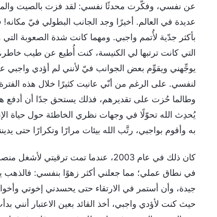
عن نفسي، وفكَّرت محدثًا نفسي: لقد فزت بالصيت والم
عديدة في العالم. أخيرًا وجد الجانب البطولي فيّ مكانه
بأكثر جدّية لأُتمم واجبي. ومهما كانت شدة الصعوبة التي و
التي كانت ترتبها لي الكنيسة، كنت أُطيع عن طيب خاطر، 
يوجِّهني ويقوِّم بعض الجوانب فيّ لأنني لم أؤدي واجبي ع
لنفسي. على الرغم من أنّي عانيت كثيرًا خلال هذه الفتر
وطالما حُزت على تقديرهم، فذلك يستحق جدًا أن أدفع هذ
يُحدِث الله تحوّلًا في وجهات نظري الخاطئة حول حياة ال
به وأقوم بواجبي، رتَّب الله بيئات مرارًا وتكرارًا حتى يدين
كان ذلك في عام 2003، عندما تمت ترقيتي
في نطاق عملي؛ مما جعلني أكثر زهوًا بنفسي: فالذهب يتل
جيدة، وأن أستمر في الارتقاء حتى يحسدني إخوتي وأخواتي
حيث كنت لأؤدي واجبي، أخذ القائد بعين الاعتبار أنني بدأت