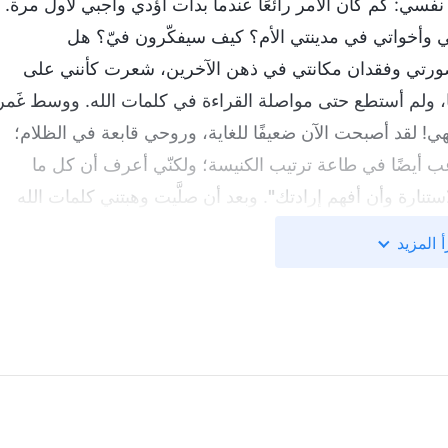
ا نفسي: كم كان الأمر رائعًا عندما بدأت أؤدي واجبي لأول مرة.
تي وأخواتي في مدينتي الأم؟ كيف سيفكّرون فيّ؟ هل
ورتي وفقدان مكانتي في ذهن الآخرين، شعرت كأنني على
ها، ولم أستطع حتى مواصلة القراءة في كلمات الله. ووسط غَمر
الهي! لقد أصبحت الآن ضعيفًا للغاية، وروحي قابعة في الظلام؛
أرغب أيضًا في طاعة ترتيب الكنيسة؛ ولكنّي أعرف أن كل ما
تنارة وأن أفهم إرادتك
"
. وبعد أن صلَّيت وهبتني كلمات الله
ة والآمال والخطط المستقبلية. أما العمل الحالي فهو من أجل
أ المزيد
امحة. كلُّ المفاهيم والآمال والرغبة في المكانة الرفيعة هي
ه المرحلة اليوم فإنكم لم تتركوا بعدُ أمرَ المكانة، إنما
ية، مسكونين بخوفٍ عميقٍ من أنكم ستخسرون مكانتكم يومًا ما
 لهذه المرحلة من العمل. ولكنكم لم تتخلوا بعد عن رغبتكم في
ت وضيعة، فلا تسعون أبدًا. تفتكرون دائمًا في بركات اعتلاء
من الشعور بالسلبية؟ أليست تطلعاتكم المظلمة هي السبب في