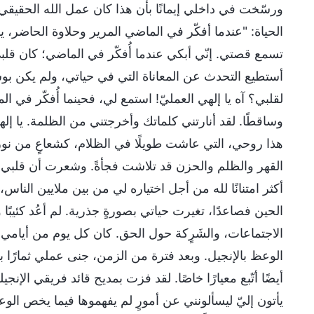
ورسّخت في داخلي إيمانًا بأن هذا كان عمل الله الحقيقي. ف
الحياة: "عندما أفكّر في الماضي المرير وحلاوة الحاضر، يزدا
تسمع قصتي. إنّي أبكي عندما أُفكّر في الماضي؛ كان قلبي 
أستطيع التحدث عن المعاناة التي في حياتي، ولم يكن بوس
لقلبي؟ آه يا إلهي العمليّ! استمع لي، فحينما أُفكّر في 
وساقطًا. لقد أنارتني كلماتك وأخرجتني من الظلمة. يا إلهي
هذا روحي، التي عاشت طويلًا في الظلام، كشعاعٍ من نور، 
القهر والظلم والحزن قد تلاشت فجأةً. وشعرت أن قلبي أ
أكثر امتنانًا لله من أجل اختياره لي من بين ملايين الناس
الحين فصاعدًا، تغيرت حياتي بصورةٍ جذرية. لم أعُد كئيبً
الاجتماعات، والشَرٍكة حول الحق. كان كل يوم من أيامي مم
الوعظ بالإنجيل. وبعد فترة من الزمن، جنى عملي ثمارًا بال
أيضًا أتّبع معيارًا خاصًا. لقد فزت بمديح قائد فريقي الإنج
يأتون إليّ ليسألونني عن أمورٍ لم يفهموها فيما يخص ال