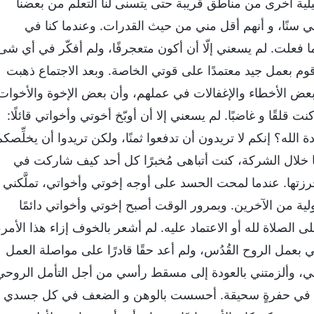
ية أخرى من مناطق قريبة حتى يتسنى لنا التعلُّم من بعضنا
ني سنًا، و أنهم أقل مني من حيث القدرات. وعندما كنا في
 فعلت. لم يسعني إلّا أن أكون متعجرفًا، ولم أفكّر في أي شى
وم بعمل جيد معتمدًا على قوتي الخاصة. وبعد الاجتماع ذهبت
عض الأخطاء والإغفالات في عملهم، وأن بعض الإخوة والأخوات
 قلقًا و غاضبًا. لم يسعني إلا أن أوبّخ أخوتي وأخواتي قائلًا:
الله؟ إنكم لا تريدون أن تدفعوا ثمنًا، ولكن تريدوا أن يخلِّصكم
نًا خلال الشركة، كنت أتباهى مُخبرًا كل أحد كيف شاركت في
رزتها. عندما لمحت الحسد على أوجه إخوتي وأخواتي، تملَّكني
ة من الآخرين. وبمرور الوقت أصبح إخوتي وأخواتي دائمًا
لصلاة لله أو الاعتماد عليه. لم أشعر بالخوف إزاء هذا الأمر،
عمل الروح القُدُس، ولم أعد حقًا قادرًا على مواصلة العمل
لتني الكنيسة من مهامي، وألزمتني بالعودة إلى مسقط رأسي من أجل التأمل الروحي
قطت في حفرةٍ سحيقة. أحسست بالوهن و الضعف في كل جسدي