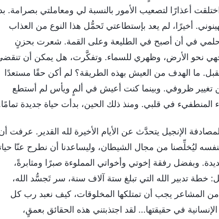
اختلقت أعذارًا لتصعيب الأمور بالنسبة لي ومعاملتي بصرامة. بد
وني. أخيرًا، لم يعد بإستطاعتي تَحمُّل هذا النوع من العذاب
 حلمي في أن أصبح في الطليعة وعلى القمة. شعرت بحزنٍ
، ووجهي نحو الأرض، وظهري للسماء. وتفكَّرت، هل يمكن أن تنقض
تقبل. ما الهدف من العيش بهذه الطريقة؟ لم أكن حقًا مستعدًا
ن تغيير ظروفي. وبينما كنت أعيش في ألمٍ ويأس لم أستطع
المنطفيء في قلبي. ومنذ ذلك الحين، بدأت حياة جديدة تمامًا.
عام 1999 عندما سمعت بالمصادفة الإنجيل يتحدَّث عن الأيام الأخيرة لله القدير. عرفت أن
بنفسه ليُخلِّصنا من مجال الشيطان، وليساعدنا أن نطرح عنّا حياتن
يدة. وبفضل رفقة إخوتي وأخواتي المملوءة صبرًا ومثابرةً،
خطة تدبير الله التي تبلغ ستة آلاف سنة، سر تَجسُّد الله،
وعٍ من المشاعر يجب أن تمتلكها المخلوقات، كيف نعبد رب كل
إنسانية في حقيقتها... لقد اجتذبتني هذه الحقائق بعمقٍ،