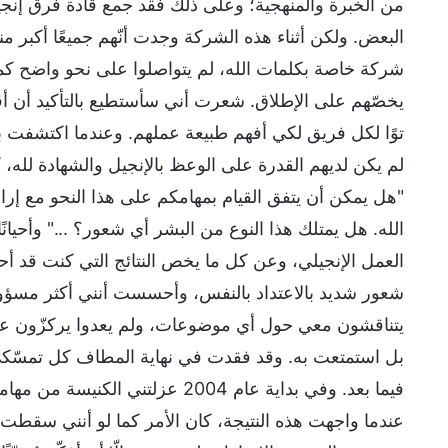
من الخبرة والمنهجية؛ وعلى ذلك فقد جمع قادة فرق إنجيل
البعض. ولكن أثناء هذه الشركة وجدت أنّهم جميعًا أكبر م
شركة خاصة بكلمات الله، لم يتواصلوا على نحو واضح كما
يخصّهم على الإطلاق. شعرت أني سأستطيع بالتأكيد أن أق
توًا لكل فريق لكي أفهم طبيعة عملهم. وعندما اكتشفت ب
لم يكن لديهم القدرة على الوعظ بالإنجيل والشهادة لله، كنت
"هل يمكن أن يتفق القيام بمهامكم على هذا النحو مع إرادة 
الله. هل يمتلك هذا النوع من البشر أي شعور؟ ..." وأحيا
العمل الإنجيلي، وعن كل ما يخص النتائج التي كنت قد أح
شعور شديد بالاعتداد بالنفس، وأحسست أنني أكثر مسؤولي
يتناقشون معي حول أي موضوعات، ولم يعدوا يركزّون على ا
بل استمتعت به. وقد فقدت في نهاية المطاف كل تمسّكي ب
فيما بعد. وفي بداية عام 2004 عز
عندما واجهت هذه النتيجة، كان الأمر كما لو أنني س