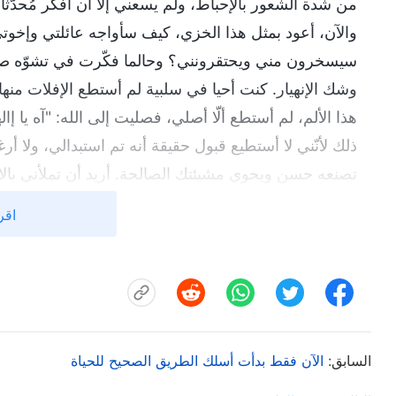
من شدة الشعور بالإحباط، ولم يسعني إلّا أن أفكّر مُحدّثً
والآن، أعود بمثل هذا الخزي، كيف سأواجه عائلتي وإخو
سيسخرون مني ويحتقرونني؟ وحالما فكّرت في تشوّه ص
وشك الإنهيار. كنت أحيا في سلبية لم أستطع الإفلات من
هذا الألم، لم أستطع ألّا أصلي، فصليت إلى الله: "آه يا إ
ذلك لأنّني لا أستطيع قبول حقيقة أنه تم استبدالي، ولا 
تصنعه حسن ويحوي مشيئتك الصالحة. أريد أن تملأني بالاس
هذه استنارة: "
لديكم في سعيكم الكثير من المفاهيم الفردي
اقر
التعامل مع رغبتكم في المكانة المرموقة وكذلك رغباتكم الج
صورٌ معروفة لشخصية الشيطان. ... ومع أنكم قد وصلتم إلى هذ
تكافحون باستمرار للاستفسار عنها، وترصُّدها بصورة يوم
وسيُبادُ اسمُكم. ... أنتم الآن أتباع، وتتحلّون ببعض الفهم
المكانة. تسعون جيدًا إذا كانت مكانتكم رفيعة، ولكن إن كان
السابق:
الآن فقط بدأت أسلك الطريق الصحيح للحياة
المكانة الرفيعة. لماذا لا يستطيع أغلبية الناس الخروج 