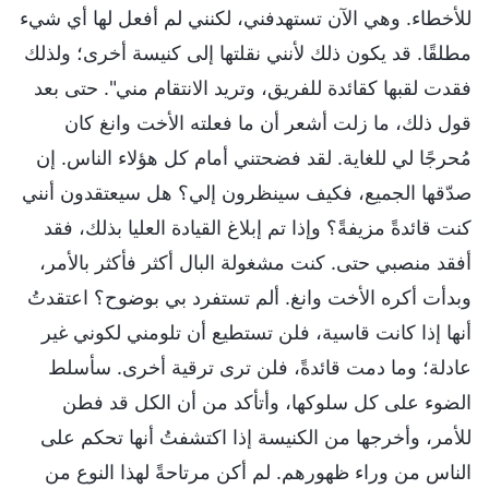
للأخطاء. وهي الآن تستهدفني، لكنني لم أفعل لها أي شيء
مطلقًا. قد يكون ذلك لأنني نقلتها إلى كنيسة أخرى؛ ولذلك
فقدت لقبها كقائدة للفريق، وتريد الانتقام مني". حتى بعد
قول ذلك، ما زلت أشعر أن ما فعلته الأخت وانغ كان
مُحرجًا لي للغاية. لقد فضحتني أمام كل هؤلاء الناس. إن
صدّقها الجميع، فكيف سينظرون إلي؟ هل سيعتقدون أنني
كنت قائدةً مزيفةً؟ وإذا تم إبلاغ القيادة العليا بذلك، فقد
أفقد منصبي حتى. كنت مشغولة البال أكثر فأكثر بالأمر،
وبدأت أكره الأخت وانغ. ألم تستفرد بي بوضوح؟ اعتقدتُ
أنها إذا كانت قاسية، فلن تستطيع أن تلومني لكوني غير
عادلة؛ وما دمت قائدةً، فلن ترى ترقية أخرى. سأسلط
الضوء على كل سلوكها، وأتأكد من أن الكل قد فطن
للأمر، وأخرجها من الكنيسة إذا اكتشفتُ أنها تحكم على
الناس من وراء ظهورهم. لم أكن مرتاحةً لهذا النوع من