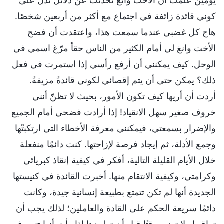
يومين علمت أن الأخت وانغ تحدثت عن دلائل تدل على
كوني قائدة زائفة في اجتماع مع أكثر من أربعين شخصًا.
هاج كل غضبي عندما سمعت هذا، واعتقدت أن فضح
الأخت وانغ لي أمام الكثير من الناس حقاً مرّغ اسمي في
الوحل. كيف يمكنني أن أرفع رأسي إذا استمرت في فعل
ذلك؟ يمكن حتى أن يتم إقصائي لكوني قائدةً مزيفةً.
أردت أن أريها كيف تكون الأمور، بحيث لا تظنّ أنني
خروف صغير سهل الانقياد! إذا أرادت فضحي أمام الجميع
والإضرار بسمعتي، فيمكنني معرفة الأخطاء التي ارتكبتْها
وجمع الأدلة، ثم إيجاد فرصة لإزاحتها. كنت دائمًا منفعلة
خلال الأيام القليلة التالية، أفكر في كيفية إنقاذ كبريائي
وكرامتي، وكيفية الانتقام منها. أخبرت القائدة في كنيستها
الجديدة أنها لم تكن تتمتع بطبيعة إنسانية جيدة، وكانت
دائمًا سريعة الحكم على القادة والعاملين؛ لذلك يجب أن