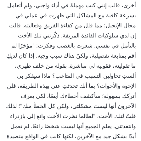
أخرى، قالت إنني كنت مهملةً في أداء واجبي، ولم أتعامل
بسرعة كافية مع المشاكل التي ظهرت في عملي في
مجال الإنجيل؛ مما قلل من كفاءة الفريق وفعاليته. قالت
إن لدي سلوكيات القائدة المزيفة. ذكّرتني تلك الأخت
بالتأمل في نفسي. شعرت بالغضب وفكرت: "مؤخرًا لم
أقم بمتابعة تفصيلية، ولكنْ هناك سبب وجيه. إذا كان لديكِ
ما تقولينه، فقوليه لي مباشرة. بقوله من خلف ظهري،
ألستِ تحاولين التسبب في المتاعب؟ ماذا سيفكر بي
الإخوة والأخوات؟ بما أنك تحدثتِ عني بهذه الطريقة، فلن
أترككِ بسهولة؛ سأكشف أخطاءك أيضًا، لكي يعرف
الآخرون أنها ليست مشكلتي، ولكن كل الخطأ منكِ"؛ لذلك
قلتُ لتلك الأخت، "لطالما نظرت الأخت وانغ إلي بازدراء
وانتقدتني. يعلم الجميع أنها ليست شخصًا رائعًا. لم تعمل
أبدًا بشكل جيد مع الآخرين، لكنها كانت في الواقع متصيدة