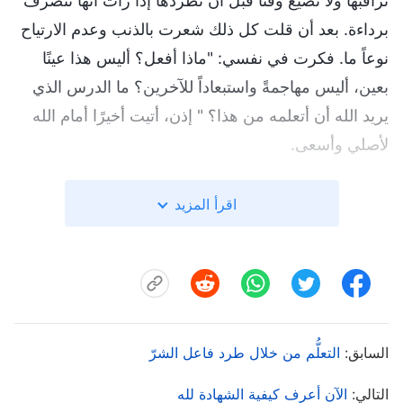
تراقبها ولا تضيع وقتًا قبل أن تطردها إذا رأت أنها تتصرف
برداءة. بعد أن قلت كل ذلك شعرت بالذنب وعدم الارتياح
نوعاً ما. فكرت في نفسي: "ماذا أفعل؟ أليس هذا عينًا
بعين، أليس مهاجمةً واستبعاداً للآخرين؟ ما الدرس الذي
يريد الله أن أتعلمه من هذا؟ " إذن، أتيت أخيرًا أمام الله
لأصلي وأسعى.
في سعيي، فكرت في كلام الله الذي يفضح أضداد المسيح
اقرأ المزيد
الذين يستبعدون أي شخص يختلفون معه. يقول
الله
القدير
: "
ما الهدف الرئيسي لضِدِّ المسيح عندما يهاجم أحد
المنشقين ويستبعده؟ إنه يسعى إلى تهيئة وضع في الكنيسة
بحيث لا توجد آراء مخالفة لآرائه، وتكون سلطته ومكانته
القيادية وكلماته مطلقة. يجب على الجميع أن يعيره
السابق:
التعلُّم من خلال طرد فاعل الشرّ
اهتمامه، وحتى إن كان لديهم اختلاف في الرأي، فيجب
التالي:
الآن أعرف كيفية الشهادة لله
عليهم ألا يُعبروا عنه، بل أن يتفاقم في قلوبهم. وأي شخص