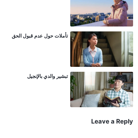
ويجب أن يراعوا ماء وجه ضدِّ المسيح، وإلَّا سيعاملهم كعدو
ويهاجمهم ويستبعدهم. أي نوع من الطبيعة هذه؟ إنها طبيعة
أضداد المسيح. ولماذا يفعلون هذا؟ فهم لا يسمحون
تأملات حول عدم قبول الحق
للكنيسة بأن تكون لها أي آراء بديلة، ولا يسمحون بأي
منشقين في الكنيسة، ولا يسمحون لمختاري الله بمشاركة
الحق علانيةً وتمييز الناس. وأكثر ما يخشونه هو أن يكشفهم
الناس ويميزونهم؛ فهم يحاولون باستمرار ترسيخ سلطتهم
تبشير والدي بالإنجيل
والمكانة التي يتمتعون بها في قلوب الناس، ويشعرون أنه
يجب ألا تتزعزع أبدًا. لا يمكنهم أبدًا التساهل مع أي شيء
يهدد كبرياءهم أو سمعتهم أو مكانتهم وقيمتهم كقادة أو يؤثر
عليها. أليس هذا مظهرًا من مظاهر الطبيعة الخبيثة لأضداد
المسيح؟ إنهم لا يكتفون بالسلطة التي يمتلكونها بالفعل، بل
Leave a Reply
يُعززونها ويُؤمِّنونها ويسعون إلى الهيمنة الأبدية. وهم لا
يريدون التحكم في سلوك الآخرين فحسب، بل في قلوبهم