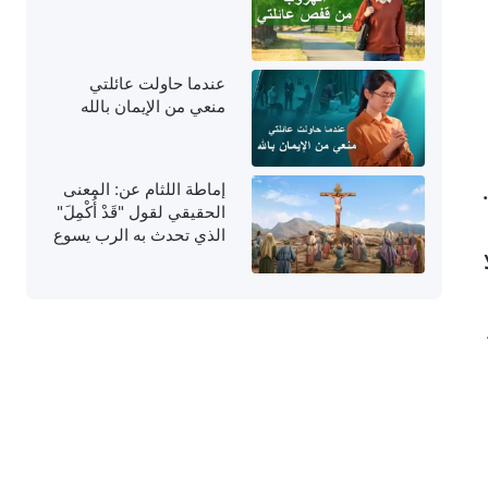
عندما حاولت عائلتي
منعي من الإيمان بالله
إماطة اللثام عن: المعنى
الحقيقي لقول "قَدْ أُكْمِلَ"
الذي تحدث به الرب يسوع
على الصليب