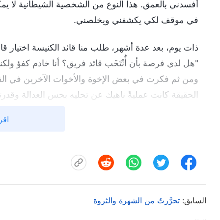
أفسدني بالعمق. هذا النوع من الشخصية الشيطانية لا يمك
في موقف لكي يكشفني ويخلصني.
ذات يوم، بعد عدة أشهر، طلب منا قائد الكنيسة اختيار 
"هل لدي فرصة بأن أُنْتَخَب قائد فريق؟ أنا خادم كفؤ ولكن
ومن ثم فكرت في بعض الإخوة والأخوات الآخرين في الفري
الحقيقة كانت عمليةً ناهيك عن تحليه بحس العدالة وقدرته 
تذكرت كيف كنت أفوّض العمل إلى الأخ تشانغ حين كنت قا
اقر
سيأمرني. ألن يجعلني ذلك أبدو أقل شأنًا منه؟ تلك الفكر
الشعور بالتوتر وانتابني صراع داخلي: "لمن أصوّت؟ هل 
يناقشون معه أي صعوبات تعتري واجباتهم، وأن أعضاء ال
في حال أصبح قائد الفريق، أفلن يكون أعلى شأنًا مني؟ و
إلى المعرفة المهنية ولم أكن مؤهلاً لأن أكون قائد ال
السابق:
تحرَّرتُ من الشهرة والثروة
ولكن في تلك اللحظة، لمعت في ذهني فكرة مريعة: "إن كن