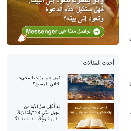
أحدث المقالات
كيف تتم نبوّات المجيء
الثاني للمسيح؟
قد أعُلِن َسرُّ الآية من
إنجيل متَّى 24 "وَأَمَّا ذَلِكَ
ٱلْيَوْمُ وَتِلْكَ ٱلسَّاعَةُ فَلَا
يَعْلَمُ بِهِمَا أَحَدٌ"