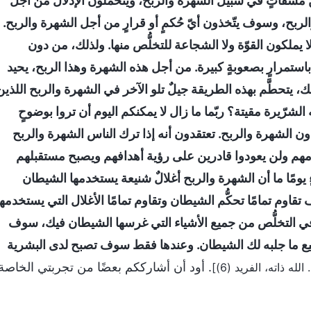
مشقّاتٍ في سبيل الشهرة والربح، ويتحمَّلون الإذلال من أجل
لربح، وسوف يتّخذون أيّ حُكمٍ أو قرارٍ من أجل الشهرة والربح.
ا يملكون القوّة ولا الشجاعة للتخلُّص منها. ولذلك، من دون
تمرارٍ بصعوبةٍ كبيرة. من أجل هذه الشهرة وهذا الربح، يحيد
، يتحطَّم بهذه الطريقة جيلٌ تلو الآخر في الشهرة والربح اللذين
شرّيرة مقيتة؟ ربّما ما زال لا يمكنكم اليوم أن تروا بوضوحٍ
دون الشهرة والربح. تعتقدون أنه إذا ترك الناس الشهرة والربح
امهم ولن يعودوا قادرين على رؤية أهدافهم ويصبح مستقبلهم
ٍ يومًا ما أن الشهرة والربح أغلالٌ شنيعة يستخدمها الشيطان
قاوم تمامًا تحكُّم الشيطان وتقاوم تمامًا الأغلال التي يستخدمها
في التخلُّص من جميع الأشياء التي غرسها الشيطان فيك، سوف
جميع ما جلبه لك الشيطان. وعندها فقط سوف تصبح لدى البشرية
. أود أن أشارككم بعضًا من تجربتي الخاصة