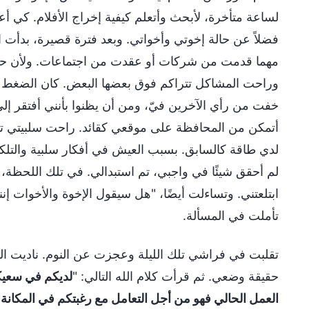
لساعة متأخرة، لأبحث وأتعلم كيفية إخراج الأفلام. كي
فضلاً عن حالة إخوتي وأخواتي. وبعد فترة قصيرة، بدأ
مهما قدمت من شركات أو عقدت من اجتماعات. ولأن حالات 
وراحت المشاكل تتراكم فوق بعضها البعض. كان الضغط ع
خفت من رأي الآخرين فيّ، ومن أن يظنوا بأنني أفتقر إلى 
أتمكن من المحافظة على موقعي كقائد. راحت سلبيتي تزد
لدي طاقة كالسابق. بسبب العيش في أفكار سلبية والتلك
لم أحقق شيئًا في واجبي، تم استبدالي. في تلك اللحظ
ابتلعتني. وتساءلت أيضًا، "هل سيقول الإخوة والأخوات إنني 
تأملت في المسألة.
تقلبت في فراشي تلك الليلة وعجزت عن النوم. ناديت الله
حقيقة وضعي. ثم قرأت كلام الله التالي: "
لديكم في سعيكم
العمل الحالي فهو من أجل التعامل مع رغبتكم في المكانة ا