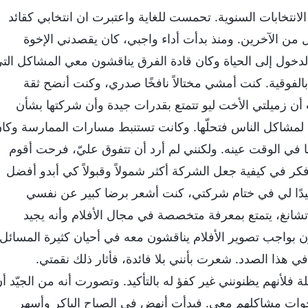
 خلال الانتخابات السنوية. تحمست للغاية واعتبرت ان انتخابي كقائد
 من الآخرين. ومنذ بدأت أداء واجبي، كان يقصدني الإخوة
دخول إلى الحياة وكان قادة الفرق يناقشون معي المشاكل الت
فوقية. كنت أمشي مختالاً نافخًا صدري، وكنت أنضح ثقة
ن زميلتي الأخت ليو تتمتع بقدرات جيدة وأن شركتها بشأن
 لمشاكل الناس فتحلّها. وكانت تستنبط مسارات الممارسة وكا
ا في الوقت عينه. ولكنني لم أرد أن تتفوق عليّ، فرحت أقوم
ر في كيفية جعل الشركة أكثر شمولاً وقبولاً كي أبدو أفضل
ييدًا لي في ختام شركتي، كنت أشعر برضا كبير عن نفسي
شانغ، يتمتع بمعرفة متخصصة في مجال الأفلام وأنه يجيد
ون بواجب تصوير الأفلام يناقشون معه في أحيان كثيرة المسائل
 هذا الصدد. شعرت بأنني بلا فائدة، فأثار ذلك نقمتي.
 فلأنهم يظنونني غير كفؤ له بالتأكيد. وتصورت أنه من الجيّد أ
الأخوات مشاكلهم معي. فبدأت أنهض في الصباح الباكر وأسهر