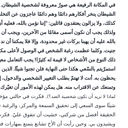
في المكانة الرفيعة هي صورٌ معروفة لشخصية الشيطان. و
الشيطان ينخر أفكارهم دائمًا وهم دائمًا عاجزون عن التخ
كذلك، ولا يزالون يعتقدون قائلين: "إننا نؤمن بالله، فعليه أ
ولذلك يجب أن نكون أسمى مقامًا من الآخرين، ويجب أن
بالله عليه أن يهبنا بركات غير محدودة، وإلا فلا يمكننا أن ندع
جنيت. وكلما عظمت رغبة الشخص في الوصول لأعلى مكانة، 
ذلك النوع من الأشخاص لا قيمة له كثيرًا! يجب التعامل معهم
استمرّيتم بالسّعي هكذا حتى النهاية فلن تجنوا شيئًا. الذين
يحظون به. أنت لا تهتمّ بطلب التغيير الشخصي والدخول، إنما 
وتمنعك عن الاقتراب منه. هل يمكن لهذه الأمور أن تغيّرك؟
. فكرت في حالتي مؤخرًا
لماذا لا تريد أن تكون شخصية الضد؟)
شيئًا سوى السعي إلى تحقيق السمعة والمركز، والرغبة 
الحقيقة أفضل من شركتي، خشيت أن تتفوق عليّ. فكرت
ويشيدون بي. وحين رأيت أن الأخ تشانغ يتمتع بمهارات فن