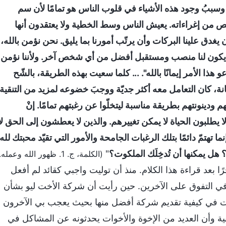
سببُ وجود هذه الأشياء في قلوب الناس هو تمامًا لأن سم
لص من إغراءاته. يعيش الناس وسط الخطية ولا يعتقدون أنها
ن يغدق علينا البركات وأن يرتّب أمورنا بما يليق. نحن نؤمن بالله،
 يكون لنا منصب ومستقبل أفضل من أي شخص آخر. ولأننا نؤمن
و هذا الأمر إيمانًا بالله". ... كلما سعيت بهذه الطريقة، بالشّح
كان التعامل معه أكثر جديّة ووجبَ خضوعه لمزيد من التنقية.
 ودينونتهم بطريقة مناسبة ليتخلّوا عن رغبتهم تمامًا. إنْ
 لا يطلبون الحياة لا يمكن تغييرهم. والذين لا يعطشون إلى الحق لا
تهتمّ دائمًا بتلك الرغبات الجامحة والأمور التي تقيّد محبتك لله
 هل يمكنها أن تُدخِلَك الملكوت؟
"
(الكلمة، ج. 1. ظهور الله وعمله.
 بعد قراءة هذا الكلام. منذ أن توليت واجبي كقائد لم أفعل
في التفوق على الآخرين. حين رأيت أن شركة الأخت ليو بشأن
 في كيفية تقديم شركة أفضل منها بحيث يعجب بي الآخرون
ية وأن العديد من الإخوة والأخوات يحدثونه عن المشاكل في