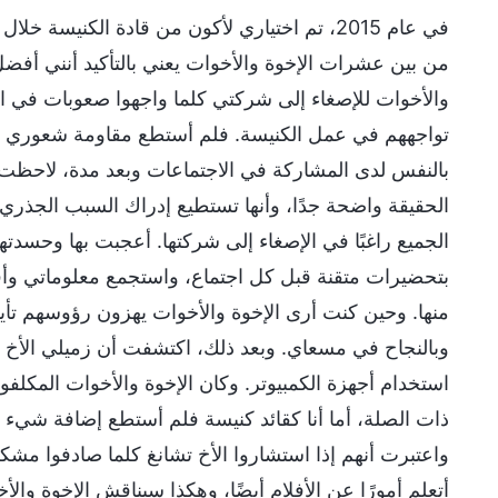
في عام 2015، تم اختياري لأكون من قادة الكنيسة
من بين عشرات الإخوة والأخوات يعني بالتأكيد أنني أفضل
والأخوات للإصغاء إلى شركتي كلما واجهوا صعوبات في ال
تواجههم في عمل الكنيسة. فلم أستطع مقاومة شعوري بال
بالنفس لدى المشاركة في الاجتماعات وبعد مدة، لاحظت أ
الحقيقة واضحة جدًا، وأنها تستطيع إدراك السبب الجذري
الجميع راغبًا في الإصغاء إلى شركتها. أعجبت بها وحسدته
بتحضيرات متقنة قبل كل اجتماع، واستجمع معلوماتي وأفك
منها. وحين كنت أرى الإخوة والأخوات يهزون رؤوسهم تأ
وبالنجاح في مسعاي. وبعد ذلك، اكتشفت أن زميلي الأخ ت
استخدام أجهزة الكمبيوتر. وكان الإخوة والأخوات المكلف
ذات الصلة، أما أنا كقائد كنيسة فلم أستطع إضافة شيء في
واعتبرت أنهم إذا استشاروا الأخ تشانغ كلما صادفوا مشكلة
أتعلم أمورًا عن الأفلام أيضًا، وهكذا سيناقش الإخوة و