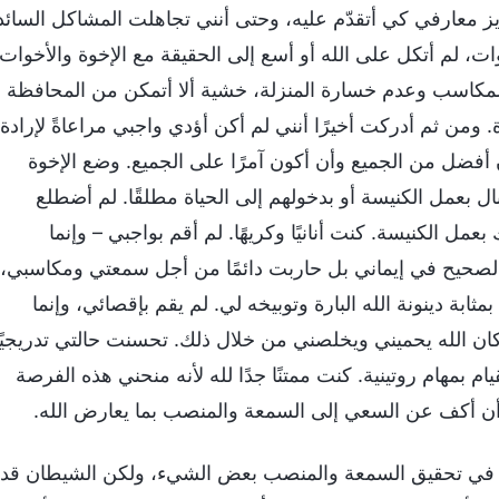
يز معارفي كي أتقدّم عليه، وحتى أنني تجاهلت المشاكل السائد
 لم أتكل على الله أو أسع إلى الحقيقة مع الإخوة والأخوات
المكاسب وعدم خسارة المنزلة، خشية ألا أتمكن من المحافظة
من ثم أدركت أخيرًا أنني لم أكن أؤدي واجبي مراعاةً لإرادة
ن أفضل من الجميع وأن أكون آمرًا على الجميع. وضع الإخوة
أبال بعمل الكنيسة أو بدخولهم إلى الحياة مطلقًا. لم أضطلع
عمل الكنيسة. كنت أنانيًا وكريهًا. لم أقم بواجبي – وإنما
صحيح في إيماني بل حاربت دائمًا من أجل سمعتي ومكاسبي،
ابة دينونة الله البارة وتوبيخه لي. لم يقم بإقصائي، وإنما
كان الله يحميني ويخلصني من خلال ذلك. تحسنت حالتي تدريجيًا
ام بمهام روتينية. كنت ممتنًا جدًا لله لأنه منحني هذه الفرصة
ن أكف عن السعي إلى السمعة والمنصب بما يعارض الله.
تي في تحقيق السمعة والمنصب بعض الشيء، ولكن الشيطان قد