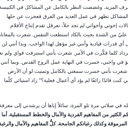
 أعرف المزيد. وغضضت النظر بالكامل عن المشاكل في الكنيسة
ت المشاكل تظهر في عمل العديد من الفرق فعجزت عن حلها
إخوتي وأخواتي لم تجد حلاً، تعرقل تقدم إنتاج الأفلام
ليّ من الشدة بحيث بالكاد استطعت التنفس. شعرت بالمعاناة
أي قدرات قيادية وأنني غير مؤهل لهذا الواجب. وبدا أنني لن
اد كلما فكّرت في الأمر. شعرت بأنني استنزفت قواي ولم تع
ؤ في واجبي، خسرت في النهاية عمل الروح القدس. وبما أنني
ة، شعرت بأنني خسرت سمعتي بالكامل وتمنيت لو أن الأرض
كنت قائدًا زائفًا لم يؤد أي أعمال فعلية؟" زاد استيائي كلّما
 في صلاتي مرة تلو المرة، سائلاً إياها أن يرشدني إلى معرفة
 الكثير من المفاهيم الفردية والآمال والخطط المستقبلية. أما
لمرموقة وكذلك رغباتكم الجامحة. كلُّ المفاهيم والآمال والرغبة