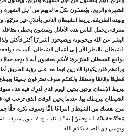
والربح. إنهم يناضلون من أجل الشهرة والربح، ويعانون من 
الشهرة والربح، ويُضحّون بكلّ ما لديهم من أجل الشهرة وا
وبهذه الطريقة، يربط الشيطان الناس بأغلالٍ غير مرئيّةٍ، ول
معرفة، يحمل الناس هذه الأغلال ويمشون بخطى متثاقلة باس
البشر عن الله ويخونونه ويصبحون أشرارًا أكثر فأكثر. ولذلك
للشيطان. بالنظر الآن إلى أعمال الشيطان، أليست دوافعه ال
دوافع الشيطان الشرّيرة؛ لأنكم تعتقدون أنه لا توجد حياةٌ 
وراءهم فلن يكونوا قادرين فيما بعد على رؤية الطريق أم
مُظلِمًا وقاتمًا ومعتمًا. ولكنكم سوف تعترفون جميعًا وببطء
ليربط الإنسان. وحين يحين اليوم الذي تُدرِك فيه هذا، سوف ت
الشيطان ليربطك بها. عندما يحين الوقت الذي ترغب فيه 
تنزع نفسك من الشيطان انتزاعًا تامًّا وسوف تكره حقًّا 
مَحبَّةٌ حقيقيّة لله وحنينٌ إليه
"
[الكلمة، ج. 2. حول معرفة الله. الله ذاته، الفريد (6)]
وفهمي ذي الصلة بكلام الله.