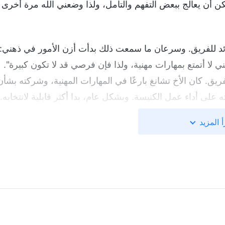
ن أن يعالج ببعض التفهم والتأمل، ولذا وضعني الله مرة أخرى
قائد للفريق. وسرعان ما سمعت ذلك بدأت أزن الأمور في ذهني:
ني لا أتمتع بمهارات مهنية، ولذا فإن فرصي قد لا تكون كبيرة".
ق. كان الأخ تشانغ بارعًا في المهارات المهنية، وشركته بشأن
على أداء عمل الكنيسة. وبشكل عام، بدا أكثر قابلية لانتخابه.
ئدًا للكنيسة، وإذا انتخب قائدا للفريق فسيصبح هو من
أ المزيد
ة أزعجتني جدًا. وحين حلّ يوم الانتخاب، لم أستطع تجنب
أصوّت للأخ تشانغ؟" فكرت في أن معظم الإخوة والأخوات
فرق الأخرى يناقشون عملهم معه طيلة الوقت – ما عزّز صورته.
بناء على ذلك لم أعد راغبًا في منح صوتي له، ولكنني افتقرت
فريق. شعرت بالإحباط والغبن، وكرهت جهلي بشؤون عن العمل.
ت غير أهل لأكون قائدًا للفريق، فسأمنعه من أن يكون قائدًا