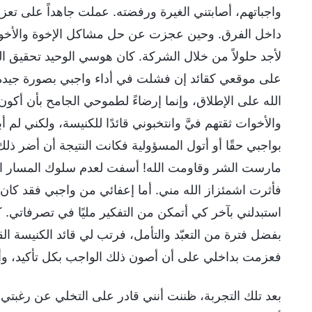
واجباتهم، أصابتني الغيرة ورفضته. عملت جاهداً على تعز
داخل الفرق. وحين عجزت عن حل مشاكل الإخوة والأخوات،
لأجد حلولاً من خلال الشركة. كان هوسي الوحيد تحقيق 
على موقعي كقائد إن فشلت في أداء واجبي بصورة جيدة. و
الله على الإطلاق، وإنما إرضاءً لطموحي الجامح بأن أكو
والأخوات ثقتهم فيَّ وانتخبوني قائدًا للكنيسة، ولكني لم 
بواجبي حقًا أو أتول المسؤولية فكانت النتيجة أن أضر ذلك ب
مارست الشر وقاومت الله! أسفت لعدم سلوك المسار ال
فأثرت اشمئزاز الله مني. أما إعفائي من واجبي فقد كان بمث
استبدلني بآخر كي أتمكن من التفكير مليًا في تصرفاتي. 
بفضل فترة من التعبّد والتأمل، فرتب لي قائد الكنيسة القي
فعزمت بداخلي على أن أصون ذلك الواجب بكل تأكيد، وأ
بعد تلك التجربة، ظننت أنني قادر على التخلي عن رغب