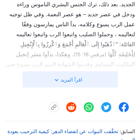
الجديد. بعد ذلك، ترك الجنس البشري الناموس وراءه
ودخل في عصر جديد – هو عصر النعمة. وفي ظل توجيه
عمل الرب يسوع وكلامه، بدأ الناس يمارسون وفقًا
لتعاليمه ، وحملوا الصليب واتبعوا الرب واتبعوا تعاليمه
القائلة: "ٱذْهَبُوا إِلَى ٱلْعَالَمِ أَجْمَعَ وَٱكْرِزُوا بِٱلْإِنْجِيلِ
لِلْخَلِيقَةِ كُلِّهَا
. وهكذا، بدأوا بنشر إنجيل
(مرقس 16: 15)
الملكوت السماوي وقدموا الشهادة لاسم الرب يسوع حتى
يقبلها جميع الناس وينالوا خلاصه. واليوم، انتشر إنجيل
اقرأ المزيد
الرب يسوع في جميع أنحاء العالم، وهذه هي نتيجة ظهور
يسوع للإنسان بعد أن عاد من بين الأموات. من هذا، يمكننا
أن ندرك أن ظهوره للإنسان بعد قيامته كان ذو معنى!
2. ظهور الرب يسوع للبشر بعد قيامته مكنهم
السابق:
من تأكيد أنه هو الله المتجسد نفسه، مما عزز
تحقَّقت النبوات عن انقضاء الدهر: كيفية الترحيب بعودة
المسيح