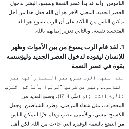
الناموس، وأنه قد بدأ عصر النعمة وسيقود البشر لدخول
العصر الجديد. المعنى الآخر هو أن الله فعل هذا من أجل
تمكين الناس من التأكيد على أن الرب يسوع هو الله
المتجسد نفسه، وبالتالي تعزيز إيمانهم بالله.
1. لقد قام الرب يسوع من بين الأموات وظهر
للإنسان ليقوده لدخول العصر الجديد وليؤسسه
بقوة في عصر النعمة
لقد استهل الرب يسوع عصر النعمة وأنهى عصر
الناموس. وعبَّر عن طريق: "تُوبُوا لِأَنَّهُ قَدِ ٱقْتَرَبَ
مَلَكُوتُ ٱلسَّمَاوَاتِ
، وصنعَ العديد من
(متَّى 4: 17)
المعجزات، مثل شفاء المرضى، وطرد الشياطين، وجعل
الكسيح يمشي، والأعمى يبصر، وهلم جرًّا ليتمكن الناس
من التمتع بالنعمة الوفيرة التي جاءت من الله. لكن أهل