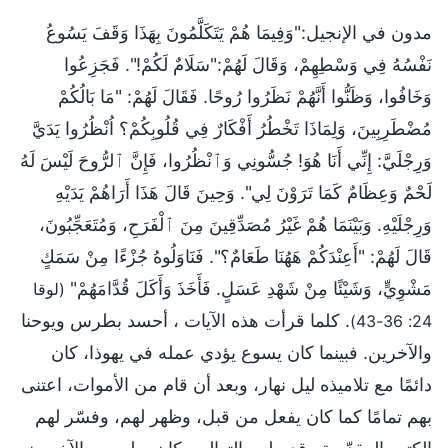
مدون في الإنجيل:"وَفِيمَا هُمْ يَتَكَلَّمُونَ بِهَذَا وَقَفَ يَسُوعُ
نَفْسُهُ فِي وَسْطِهِمْ، وَقَالَ لَهُمْ:"سَلَامٌ لَكُمْ!". فَجَزِعُوا
وَخَافُوا، وَظَنُّوا أَنَّهُمْ نَظَرُوا رُوحًا. فَقَالَ لَهُمْ: "مَا بَالُكُمْ
مُضْطَرِبِينَ، وَلِمَاذَا تَخْطُرُ أَفْكَارٌ فِي قُلُوبِكُمْ؟ اُنْظُرُوا يَدَيَّ
وَرِجْلَيَّ: إِنِّي أَنَا هُوَ! جُسُّونِي وَٱنْظُرُوا، فَإِنَّ ٱلرُّوحَ لَيْسَ لَهُ
لَحْمٌ وَعِظَامٌ كَمَا تَرَوْنَ لِي". وَحِينَ قَالَ هَذَا أَرَاهُمْ يَدَيْهِ
وَرِجْلَيْهِ. وَبَيْنَمَا هُمْ غَيْرُ مُصَدِّقِينَ مِنَ ٱلْفَرَحِ، وَمُتَعَجِّبُونَ،
قَالَ لَهُمْ: "أَعِنْدَكُمْ هَهُنَا طَعَامٌ؟". فَنَاوَلُوهُ جُزْءًا مِنْ سَمَكٍ
مَشْوِيٍّ، وَشَيْئًا مِنْ شَهْدِ عَسَلٍ. فَأَخَذَ وَأَكَلَ قُدَّامَهُمْ"
(لوقا
. كلما قرأت هذه الآيات ، أحسد بطرس ويوحنا
24: 36-43)
والآخرين. فبينما كان يسوع يؤدي عمله في يهوذا، كان
دائمًا مع تلاميذه ليل نهار، وبعد أن قام من الأموات، اعتنى
بهم تمامًا كما كان يفعل من قبل، وظهر لهم، وفسّر لهم