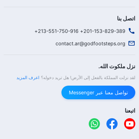
الرب الذي قد وعظهم، وزودهم بالمؤونة وأرشدهم، والذي
أحبهم بنفس الطريقة التي كان يحبهم بها من قبل، وأنه
اتصل بنا
كان يهتم بهم ولم يتركهم، وأنه كان معهم هناك. كان الرب
201-153-829-389+ 213-551-750-916+
يسوع تجسدَ الله نفسه، الواحد الأزلي، وسندَ الإنسان
الأبدي، وبرج الإنسان الحصين وملجأه. وعلى الرغم من أن
contact.ar@godfootsteps.org
الرب يسوع قد صُلِب، إلا أنه كان حارس مفاتيح الحياة
الآخرة وكان يمتلك القدرة على العودة إلى الحياة، لأنه كان
نزل ملكوت الله.
الإله الفريد نفسه ... بعد ذلك، لم يعد الناس يشعرون
لقد نزلت المملكة بالفعل إلى الأرض! هل تريد دخوله؟
اعرف المزيد
بالضياع أو الحيرة ولم يعد لديهم أي شك في الرب يسوع،
ولكن بدلاً من ذلك كانوا قادرين على أن يؤمنوا بيسوع
تواصل معنا عبر Messenger
ويعتمدوا عليه من أعماق قلوبهم. كان ذلك كله نتيجة
اتبعنا
ظهور الرب يسوع لتلاميذه وتحدثه معهم بعد أن عاد من
بين الأموات.