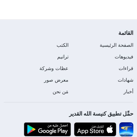
الرومانية، وأن يتعرض للجلد والسخرية من قبل الجنود ثم
يصلب؟ تحديدًا، أثناء صلب الرب يسوع، شعروا بخيبة أمل
شديدة فيه وأنكروا أنه كان
التجسد
لله نفسه، وأنكروا
الكلام الذي عبر عنه، معتقدين بدلاً من ذلك أن يسوع
القائمة
سيموت تمامًا كرجل عادي وأنه لا يستطيع البقاء على قيد
الصفحة الرئيسية
الكتب
الحياة. عرفَ الربُّ يسوع أن إيمان الناس ضعيف لدرجة
فيديوهات
ترانيم
أنهم لم يعرفوا الرب، وأن عددًا أكبر من الناس سيصبحون
قراءات
عظات وشركة
ضعفاء وحزناء لأنه صُلب. لذلك، بعد أن عاد الرب يسوع
شهادات
معرض صور
من بين الأموات، تواصل مع تلاميذه وتحدث إليهم، وفسّرَ
لهم الكتب المقدسة وناجاهم، وأكل معهم، وسمح لتوما أن
أخبار
مَن نحن
يلمس يديه وجنبه، و هلم جرًّا. من الكلام الذي قاله الرب
يسوع والأفعال التي قام بها بعد قيامته، أكد تلاميذه أن
حمِّل تطبيق كنيسة الله القدير
يسوع قد قام حقًّا، وعرفوا أنه هو الرب نفسه الذي كان
يأكل ويقيم معهم ويشاركهم حياتهم من قبل، وأنه نفس