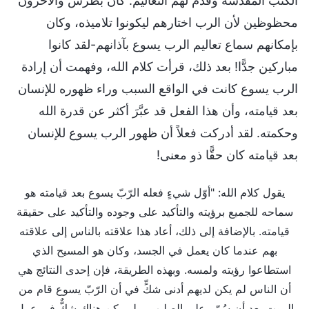
الكتب المقدّسة وقدم لهم التعاليم. كان بطرس والآخرون
محظوظين لأن الرب اختارهم ليكونوا تلاميذه، وكان
بإمكانهم سماع تعاليم الرب يسوع بآذانهم-لقد كانوا
مباركين جدًّا! بعد ذلك، قرأت كلام الله، وفهمت أن إرادة
الرب يسوع كانت في الواقع السبب وراء ظهوره للإنسان
بعد قيامته، وأن هذا الفعل قد عبَّرَ أكثر عن قدرة الله
وحكمته. لقد أدركت فعلاً أن ظهور الرب يسوع للإنسان
بعد قيامته كان حقًّا ذو معنى!
يقول كلام الله: "أوّل شيءٍ فعله الرّبّ يسوع بعد قيامته هو
سماحه للجميع برؤيته والتأكيد على وجوده والتأكيد على حقيقة
قيامته. بالإضافة إلى ذلك، أعاد هذا علاقته بالناس إلى علاقته
بهم عندما كان يعمل في الجسد، وكان هو المسيح الذي
استطاعوا رؤيته ولمسه. وبهذه الطريقة، فإن إحدى النتائج هي
أن الناس لم يكن لديهم أدنى شكٍّ في أن الرّبّ يسوع قام من
الموت بعد أن سُمّر على الصليب، ولم يكن هناك شكٌّ في عمل