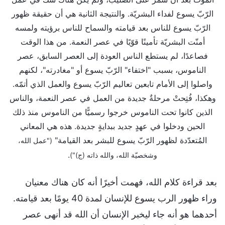
الرّبّ يسوع لفداء البشريّة. والنتيجة الثانية هي أن حقيقة ظهور
الرّبّ يسوع للناس بعد قيامته والسماح للناس برؤيته ولمسه
أمنّت البشريّة تأمينًا قوّيًا في عصر النعمة. من هذا الوقت
فصاعدًا، لم يستطع الناس العودة إلى العصر السابق، عصر
الناموس، بسبب "اختفاء" الرّبّ يسوع أو "مغادرته"، لكنهم
واصلوا إلى الأمام تابعين تعاليم الرّبّ يسوع والعمل الذي أتمّه.
وهكذا، فُتِحتْ مرحلةٌ جديدة من العمل في عصر النعمة، والناس
الذين كانوا تحت الناموس خرجوا رسميًّا من الناموس منذ ذلك
الحين ودخلوا في عهدٍ جديد ببدايةٍ جديدة. هذه هي المعاني
المُتعدّدة لظهور الرّبّ يسوع للبشر بعد القيامة"
("عمل الله،
.
وشخصيّة الله، والله ذاته (ج)")
بعد قراءة كلام الله، فهمت أخيرًا أنه كان هناك معنيان
وراء ظهور الرب يسوع للإنسان لمدة 40 يومًا بعد قيامته.
أحدهما هو أنه جاء ليخبر الإنسان أن الله قد أنهى عصر