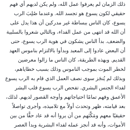
ذلك الزمان لم يعرفوا عمل الله، ولم يكن لديهم أي فهم
حقيقي لكون يسوع هو تجسد الله. وعندما صُلِبَ الرب
يسوع، كان الناس ببساطة غير مدركين أن هذا يدل على
أن الله قد انتهى من عمل الفداء، وبالتالي شعروا بالسلبية
والضعف. بدأ الناس يشكون في هوية الرب يسوع، حتى
أن البعض عادوا إلى المعبد وبدأوا بالالتزام بناموس العهد
القديم. وبهذه الطريقة، كان الناس ما زالوا معرضين
لخطر الموت بموجب الناموس وذلك بسبب خطاياهم،
وبذلك لم يُنجَز سوى نصف العمل الذي قام به الرب يسوع
لفداء الجنس البشري. تفحص الرب يسوع قلب البشر
الأعمق وفهم تمامًا احتياجاتهم وأوجه القصور لديهم. لذلك،
بعد قيامته، ظهر وتحدث أولاً مع تلاميذه، وأجرى تواصلاً
حقيقيًا معهم ومَكَّنَهم من أن يروا أنه قد عاد حقًّا من بين
الأموات، وأنه قد أنجز عمله لفداء البشرية وبدأ العصر