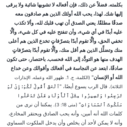
بكلمته. فضلاً عن ذلك، فإن أفعاله لا تشوبها شائبة ولا يرقى
إليها شك. لهذا، يحب الله أولئك الذين هم صادقون معه
صدقًا مطلقًا. يعني الصدق أن تهب قلبك لله، وألا تكذب
عليه أبدًا في أي شيء، وأن تنفتح عليه في كل شيء، وألَّا
تخفي الحق، وألَّا تقوم أبدًا بتصرّفاتٍ تخدع الذين هم أعلى
منك وتضلِّل الذين هم أقل منك، وألَّا تقوم أبدًا بتصرّفاتٍ
الهدف منها هو التودُّد إلى الله فحسب. باختصار، حتى تكون
صادقًا، ابتعد عن النجاسة في أفعالك وأقوالك وعن خداع
الله أو الإنسان
"
(الكلمة، ج. 1. ظهور الله وعمله. الإنذارات
. قال الرب يسوع أيضًا، "
اَلْحَقَّ أَقُولُ لَكُمْ: إِنْ لَمْ
الثلاثة)
تَرْجِعُوا وَتَصِيرُوا مِثْلَ ٱلْأَوْلَادِ فَلَنْ تَدْخُلُوا
مَلَكُوتَ ٱلسَّمَاوَاتِ
"
. يمكننا أن نرى من
(متى 18: 3)
كلمات الله أنه أمين، وأنه يحب الصادق ويحتقر المخادع،
وأنه لا يمكن لأحد أن يخلص وأن يدخل الملكوت السماوي