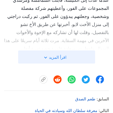
عندما عدت إلى الكنيسة، قابلت الشمامسة ومرشدي
المجموعات على الفور، وأعطيتهم شركة مفصلة
وشخصية، وجعلتهم يبدؤون على الفور. ثم ركبت دراجتي
إلى منزل الأخت لايو. أخبرتها عن طريق الأخ تشو
بالتفصيل، وقلت لها أن تشاركه مع الإخوة والأخوات
الآخرين في مهمة السقاية. مرت ثلاثة أيام سريعًا على هذا
المنوال وانتظرت بسعادة غامرة حصد ثمرة أتعابي.
لدهشتي، أخبروني أنهم واجهوا الكثير من المشاكل في
اقرأ المزيد
عمل سقايتهم، بعضها لم يتمكنوا من حله، وأن القادمين
الجدد انخدعوا بأكاذيب الحزب الشيوعي الصيني
والقساوسة الدينيين لعدم سقايتهم في الوقت المناسب،
لذا لم يعودوا يجرؤون على القدوم إلى الاجتماعات. كان
عقلي يدور. كيف يمكن لهذا أن يحدث؟ أسرعت عائدة إلى
السابق:
طعم الصدق
منزل الأخت لايو وبمجرد أن رأتني، قالت بقلق، "ما الذي
التالي:
معرفة سلطان الله وسيادته في الحياة