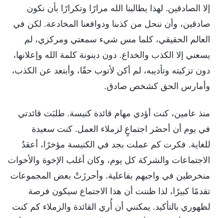
إلا الصادقين. لهذا يطالبنا الله مرارًا وتكرارًا بأن نكون
صادقين، وأن ننحل من كذبنا ودوافعنا المخادعة. لكن في
العالم الحقيقي، كلما مس شيء سمعتي ومركزي، لم
يسعني إلا الكذب والخداع. دون دينونة كلمة الله وإعلانها،
دون تزكيته وتأديبه، لم أكن لأتوب حقًا، وأبتعد عن الكذب،
وأمارس الحق كشخص صادق.
منذ عامين، كنت أؤدي مهام قائدة كنيسة. طلبَت قائدتي
في يوم أن أحضَر اجتماعٍ لزملاء العمل. كنت سعيدة
للغاية. فكرت كم عملت بجد في الكنيسة مؤخرًا، أعقدُ
الاجتماعات والشركة كل يوم، وكان أغلب الإخوة والأخوات
منخرطين في واجبهم بفاعلية. وأحرزَتْ بعض المجموعات
تقدمًا كبيرًا، لذا ظننت أن هذا الاجتماع سيكون فرصة
لظهوري بالتأكيد. يمكنني أن أُري القائدة والزملاء كم كنت