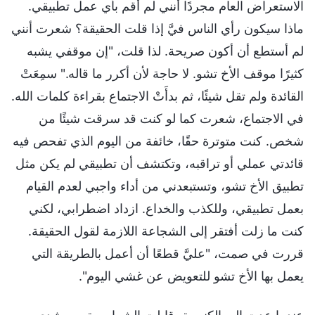
الاستعراض العام مجردًا أنني لم أقم بأي عمل تطبيقي.
ماذا سيكون رأي الناس فيَّ إذا قلت الحقيقة؟ شعرت أنني
لم أستطع أن أكون صريحة. لذا قلت، "إن موقفي يشبه
كثيرًا موقف الأخ تشو. لا حاجة لأن أكرر ما قاله." سمِعَتْ
القائدة ولم تقل شيئًا، ثم بدأَتْ الاجتماع بقراءة كلمات الله.
في الاجتماع، شعرت كما لو كنت قد سرقت شيئًا من
شخص. كنت متوترة حقًا، خائفة من اليوم الذي تفحص فيه
قائدتي عملي أو تراقبه، وتكتشف أن تطبيقي لم يكن مثل
تطبيق الأخ تشو، وتستبعدني من أداء واجبي لعدم القيام
بعمل تطبيقي، وللكذب والخداع. ازداد اضطرابي، لكني
كنت ما زلت أفتقر إلى الشجاعة اللازمة لقول الحقيقة.
قررت في صمت، "عليَّ قطعًا أن أعمل بالطريقة التي
يعمل بها الأخ تشو للتعويض عن غشي اليوم".