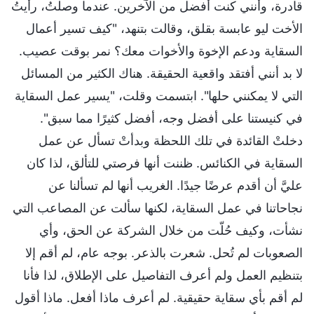
قادرة، وأنني كنت أفضل من الآخرين. عندما وصلتُ، رأيتُ
الأخت ليو عابسة بقلق، وقالت بتنهد، "كيف تسير أعمال
السقاية ودعم الإخوة والأخوات معك؟ نمر بوقت عصيب.
لا بد أنني أفتقد واقعية الحقيقة. هناك الكثير من المسائل
التي لا يمكنني حلها". ابتسمت وقلت، "يسير عمل السقاية
في كنيستنا على أفضل وجه، أفضل كثيرًا مما سبق".
دخلتْ القائدة في تلك اللحظة وبدأتْ تسأل عن عمل
السقاية في الكنائس. ظننت أنها فرصتي للتألق، لذا كان
عليَّ أن أقدم عرضًا جيدًا. الغريب أنها لم تسألنا عن
نجاحاتنا في عمل السقاية، لكنها سألت عن المصاعب التي
نشأت، وكيف حُلّت من خلال الشركة عن الحق، وأي
الصعوبات لم تُحل. شعرت بالذعر. بوجه عام، لم أقم إلا
بتنظيم العمل ولم أعرف التفاصيل على الإطلاق، لذا فأنا
لم أقم بأي سقاية حقيقية. لم أعرف ماذا أفعل. ماذا أقول