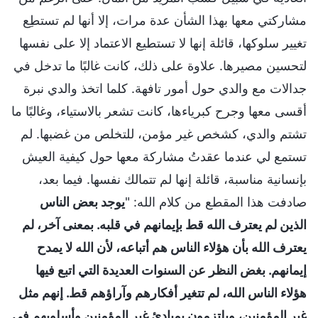
مشاركتي معها بهذا الشأن عدة مرات، إلا أنها لم تستطِع
تغيير سلوكها، قائلة إنها لا تستطيع الاعتماد إلا على نفسها
لتحسين مصيرها. علاوة على ذلك، كانت غالبًا ما تدخل في
جدالات مع والدي حول أمور تافهة. كلما اتخذ والدي نبرة
أقسى معها وجرح كبرياءها، كانت تشعر بالاستياء، وغالبًا ما
تشتم والدي، كشخص غير مؤمن، للتخلص من غضبها. لم
تستمع لي عندما عقدتُ مشاركة معها حول كيفية العيش
بإنسانية مناسبة، قائلة إنها لم تتمالك نفسها. فيما بعد،
صادفت هذا المقطع من كلام الله: "
يوجد بعض الناس
الذين لم يعترف الله قط بإيمانهم في قلبه. بمعنى آخر، لم
يعترف الله بأن هؤلاء الناس هم أتباعه، لأن الله لا يمدح
إيمانهم. بغض النظر عن السنوات العديدة التي اتبع فيها
هؤلاء الناس الله، لم تتغير أفكارهم وآراؤهم قط. إنهم مثل
غير المؤمنين، ويلتزمون بمبادئ غير المؤمنين وأسلوبهم في