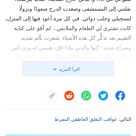
نقلتني إلى المستشفى وصعدت الدرج صعودًا ونزولًا
لتسجيلي وجلب دوائي. في كل مرة أعود فيها إلى المنزل،
كانت تشتري لي الطعام والملابس... لم أقوَ على كتابة
التقييم بعد تذكُّر كل هذه الأشياء. شعرت بألم شديد
وصراع شديد: "إنها والدتي ولذا فإن تقييمي له وزن كبير.
إذا كنت سأقدم وصفًا صادقًا لسلوكها، فسيزداد احتمال
إبعادها. ألن تكون هذه نهاية طريق إيمانها؟ وحين تعرف
اقرأ المزيد
أنني كتبت عن سلوكياتها غير المؤمنة سيكون أمرًا مفجعًا
بالنسبة لها، وستفكّر بالتأكيد بأنني كنت بلا قلب وغير
ممتنة". كان هذا التفكير مثل الشعور بِسِكّين تخترق قلبي،
وانهمرت الدموع من عينيّ. في خِضَمِّ معاناتي هذه، صليت
إلى الله أتضرّع إليه ليرشدني إلى الموقف الصحيح
التالي:
عواقب التعلق العاطفي المفرط
واتخاذه بحزم.