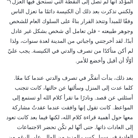
المؤكد أنها لم تصل إلى النقطة التي تستحق فيها العزل؟"
ولكنني تذكرت بعد ذلك أن الكنيسة دائمًا ما تعزل الناس
وفقًا للمبدأ وتتخذ القرار بناءً على السلوك العام للشخص
وجوهر طبيعته - فلن تعامل أي شخص بشكل غير عادل
أبدًا. لقد أخرجتني واجباتي من المدينة لعدة سنوات، ولذا
لم أكن متأكدًا من تصرف والدتي في الكنيسة. يجب عليّ
أوّلًا أن أقبل وأخضع للأمر.
بعد ذلك، بدأت أتفكّر في تصرف والدتي عندما كنا معًا.
كلما عدت إلى المنزل وسألتها عن حالتها، كانت تتجنب
أسئلتي عن قصد. ونادرًا ما تقرأ كلام الله أو تستمع إلى
المواعظ. كانت تقول إنها وافقت عندما عقدتُ مشاركة
معها حول أهمية قراءة كلام الله، لكنها فيما بعد كانت تعود
إلى العادات ذاتها. حتى أنّها لم تكُن تحضر الاجتماعات
العادية في سبيل كسب المزيد من المال. على الرغم من