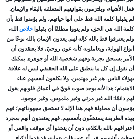
فعل الأشياء، ويلتزمون بقوانينهم المتعلقة بالبقاء والإيمان.
لم يقبلوا كلمة الله قط على أنها حياتهم، ولم يؤمنوا قط بأن
كلمة الله هي الحق، ولم ينووا مطلقًا أن يقبلوا
خلاص
الله،
ولم يعترفوا قط بالله كإله لهم. يعدون الإيمان بالله نوعًا من
أنواع الهواية، ويعاملونه كأنه عون روحيّ، فلا يعتقدون أن
الأمر يستحق تجربة وفهم شخصية الله أو جوهره. يمكنك
أن تقول إن كل ما ينطبق على الله الحقيقي ليس له علاقة
بهؤلاء الناس. هم غير مهتمين، ولا يكلفون أنفسهم عناء
الاهتمام؛ هذا لأنه يوجد صوت قويّ في أعماق قلوبهم يقول
لهم دائمًا: الله غير مرئي وغير ملموس، وغير موجود.
يؤمنون أن محاولة فهم هذا الإله لا تستحق مجهوداتهم؛ فهم
بهذه الطريقة يستخفّون بأنفسهم. فهم يعتقدون أنهم بمجرد
اعترافهم بالله بالكلام، دون أن يتخذوا أي موقف واقعي أو
توظيف أنفسهم في أي تصرفات عملية، قد غدوا أذكياء