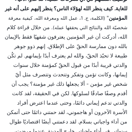
للغاية. كيف ينظر الله لهؤلاء الناس؟ ينظر إليهم على أنه غير
المؤمنين
"
(الكلمة، ج. 1، عمل الله ومعرفة الله، كيفية معرفة
. من خلال قراءة كلام
شخصيّة الله والنتائج التي يحققها عمله)
الله، أدركت أن غير المؤمنين يعترفون شفهيًا فقط بالإيمان
بالله دون ممارسة الحقّ على الإطلاق. إنهم ذوو جوهر
طبيعة لا تحبّذ الحقّ، والله لم يعترف أبدًا بإيمانهم. لم تكُن
والدتي قريبة أبدًا من قبول الحقّ كمؤمنة خلال سنوات
إيمانها، وكانت تؤمن وتفكر وتتحدث وتتصرف مثل أيّ
شخص غير مؤمن - ألا يجعلها ذلك غير مؤمنة؟ يجب أن
أقدم وصفًا صادقًا لسلوكها. لكن في الحقيقة، لقد كانت
والدتي تدعم إيماني دائمًا، وحتى عندما اعترض أفراد
الأسرة الآخرون أو هاجموني، لقد حمتني دائمًا حتى أتمكن
من أداء واجباتي بسلام. لقد دعمتني أيضًا اقتصاديًا طوال
سنواتي في أداء واجباتي خارج المدينة. عندما مرضت،