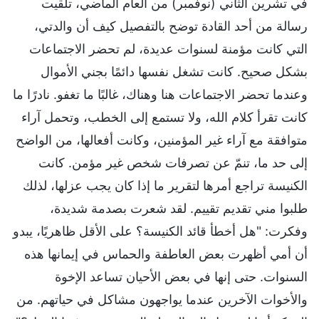
في تشرين الثاني (نوفمبر) من العام الماضي، تلقيت
رسالة من أحد القادة توضح بالتفصيل كيف أن والدتي،
التي كانت مؤمنة لسنوات عديدة، لم تحضر الاجتماعات
بشكل صحيح. كانت تشغل نفسها دائمًا بجني الأموال
وعندما تحضر الاجتماعات هنا وهناك، غالبًا ما تغفو. نادرًا ما
كانت تقرأ كلام الله، ولا تستمع إلى الخطب، وتحمل آراء
متوافقة مع آراء غير المؤمنين، وكانت أفعالها، من الواضح
إلى حد ما، تنمّ عن تصرفات شخص غير مؤمن. كانت
الكنيسة تراجع أمرها لتقرير ما إذا كان يجب عزلها، لذلك
طلبوا مني تقديم تقييم. لقد شعرت بصدمة شديدة،
وفكرت: "هل أخطأ قائد الكنيسة؟ على الأقل ظاهريًا، يبدو
أن أمي أظهرت بعض العاطفة والحماس في إيمانها هذه
السنوات. حتى إنها في بعض الأحيان تساعد الإخوة
والأخوات الآخرين عندما يواجهون مشاكل في حياتهم. من