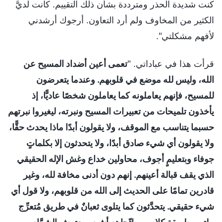
كنت شديدة الحذر ومترددة بشأن ذلك التقييم. كانت لديَّ
الكثير من المخاوف ولم أرد التعاون. أرجوك أرشدني
لأفهم مشكلتي".
قرأت هذا في عباداتي. "
تعمى أعين أضداد المسيح عن
الله، وليس لله موضع في قلوبهم. وعندما يتعرضون
للمسيح، فإنهم يعاملونه كما يعاملون شخصًا عاديًّا، إذ
يأخذون تلميحات من تعبيرات المسيح ونبرته، ليغيروا نبرتهم
حسبما يتناسب مع الموقف، ولا يقولون أبدًا ماذا يحدث حقًّا،
ولا يقولون أي شيء صادق أبدًا، ولا يتحدثون إلا بكلماتٍ
جوفاء وبتعليمٍ أجوف، محاولين خداع وغش الإله الحقيقي
الذي يقف قبالة أعينهم. إنهم دون أدنى مخافة لله، وغير
قادرين تمامًا على الحديث إلى الله من قلوبهم، ولا قول أي
شيء حقيقي. يتحدَّثون كما يتلوى ثعبانٌ في طريق مُتعرِّج