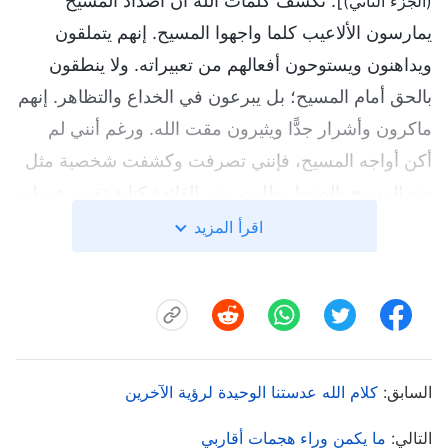
]. تكشف كلمات الله أن أضداد المسيح
(الجزء الثاني)
يمارسون الألاعيب كلما واجهوا المسيح. إنهم يتملقون
ويداهنون ويستوحون أفعالهم من تعبيراته. ولا ينطقون
بالحق أمام المسيح؛ بل يبرعون في الخداع والتظاهر. إنهم
ماكرون وأشرار جدًّا ويثيرون مقت الله. ورغم أنني لم
أكن أواجه المسيح، فإنني تصرفت وكشفت شخصية مثل
ضد المسيح بالضبط. طلبت مني القائدة كتابة تقييم عن ليو
لي بسبب احتياجات عمل الكنيسة. ولم يكن هذا شيئًا
اقرأ المزيد
معقدًا. كان يجب أن أكتب بصدق كل ما عرفته، وأشارك
ما أفهمه بإنصاف وموضوعية. لكني جعلت الأمور معقدة
جدًّا بتخمين نيات القائدة، وخشيت إن لم أكتبه بشكل جيد،
أن تعتقد أنني افتقرت للتمييز وتزدريني. ولأحمي صورتي
ومكانتي في قلبها، أخذت أنقب عن نواياها بذريعة القلق
السابق:
كلام الله عدستنا الوحيدة لرؤية الآخرين
على أخواتي. لو أرادت ترقية ليو لي، كان يجب أن أسايرها
التالي:
ما يكمن وراء هجمات أقاربي