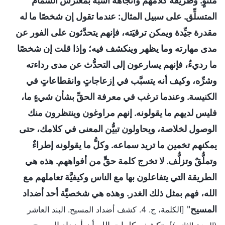
ملتوٍ. وطريقة كلامهم واتّجاهه أشبه بمعترش الشمَّام
المتسلِّق. على سبيل المثال: عندما تقول إن شخصًا ما له
مقدرة جيِّدة ويمكن ترقيَته، فإنهم يتحدَّثون على الفور عن
مدى مهارته وما يظهر وينكشف فيه؛ وإذا قلت إن شخصًا
ما رديءٌ، فإنهم يسارعون إلى التحدُّث عن مدى رداءته
وشرِّه، وكيف أنه يتسبَّب في إزعاجاتٍ وانقطاعاتٍ في
الكنيسة. وعندما ترغب في معرفة الحقِّ بشأن شيءٍ ما،
فليس لديهم ما يقولونه. إنهم مراوغون وينتظرون منك
الوصول لخلاصة، ويحاولون تبيُّن المعنى في كلامك، حتى
يمكنهم تخمين ما تريد سماعه. وكلُّ ما يقولونه إطراءٌ
وتملُّقٌ وتزلُّف. لا تخرج كلمة حقٍّ من أفواههم. هذه هي
الطريقة التي يتفاعلون بها مع الناس وكيفيَّة تعاملهم مع
الله، فهم بمثل ذلك الغدر. وهذه هي شخصيَّة أحد أضداد
المسيح
"
[الكلمة، ج. 4. كشف أضداد المسيح. البند العاشر