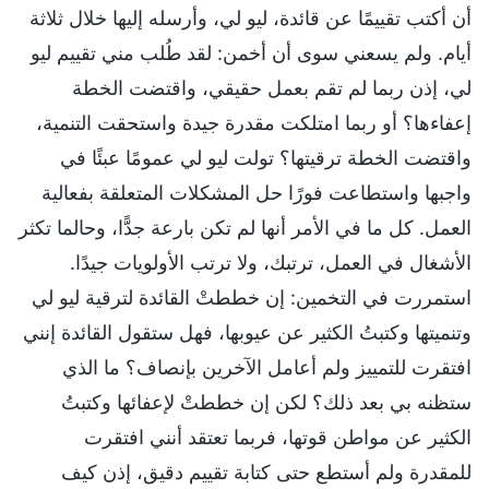
أن أكتب تقييمًا عن قائدة، ليو لي، وأرسله إليها خلال ثلاثة
أيام. ولم يسعني سوى أن أخمن: لقد طُلب مني تقييم ليو
لي، إذن ربما لم تقم بعمل حقيقي، واقتضت الخطة
إعفاءها؟ أو ربما امتلكت مقدرة جيدة واستحقت التنمية،
واقتضت الخطة ترقيتها؟ تولت ليو لي عمومًا عبئًا في
واجبها واستطاعت فورًا حل المشكلات المتعلقة بفعالية
العمل. كل ما في الأمر أنها لم تكن بارعة جدًّا، وحالما تكثر
الأشغال في العمل، ترتبك، ولا ترتب الأولويات جيدًا.
استمررت في التخمين: إن خططتْ القائدة لترقية ليو لي
وتنميتها وكتبتُ الكثير عن عيوبها، فهل ستقول القائدة إنني
افتقرت للتمييز ولم أعامل الآخرين بإنصاف؟ ما الذي
ستظنه بي بعد ذلك؟ لكن إن خططتْ لإعفائها وكتبتُ
الكثير عن مواطن قوتها، فربما تعتقد أنني افتقرت
للمقدرة ولم أستطع حتى كتابة تقييم دقيق، إذن كيف