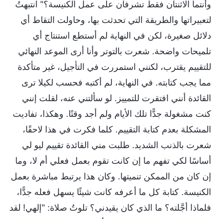
وأنتما الاثنتان فقط تشرفان على عمل الكنيسة؟" انتبهتُ
لتعبيراتها والطريقة التي تحدثت بها، وحاولت التقاط أي
دلائل صغيرة، لكن في النهاية لم أستطع استنتاج أي
تلميحات واضحة. شعرت بالتوتر وأنا أرى الموعد النهائي
للتقييم يقترب، لكنني استمررت في التأجيل، غير متأكدة
مما يجب كتابته. في النهاية، لم أكتبه فحسب لكيلا ترى
القائدة أنني افتقرت للتمييز. لو سألتني عنه، لقلت إنني
كنت مشغولة جدًّا تلك الأيام ولم أجد وقتًا. وهكذا، تفاديت
المشكلة بعدم كتابة التقييم. كلما فكرت في هذا لاحقًا،
شعرت بالذنب الشديد. طلبت مني القائدة تقييم ليو لي
أساسًا لكي تفهم ما إن كانت تقوم بعمل فعلي أم لا، وما
إن كان من الممكن تنميتها. وكان هذا يرتبط مباشرة بعمل
الكنيسة. كتابة كل ما أعرفه كانت شيئًا يسهل فعله جدًّا،
فلماذا أجَّلته؟ ما الذي كان يقيدني؟ تلوتُ صلاة: "إلهي! لقد