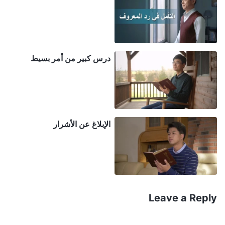
لي أو إعفائها، فبالتأكيد لارتكبتُ شرًّا ولأغضبتُ الله. تأملت
كلمات الله: "
يعني الصدق أن تهب قلبك لله، وألا تكذب
عليه أبدًا في أي شيء، وأن تنفتح عليه في كل شيء، وألَّا
تخفي الحقائق، وألَّا تقوم أبدًا بتصرّفاتٍ تخدع الذين هم
درس كبير من أمر بسيط
أعلى منك وتضلِّل الذين هم أقل منك، وألَّا تقوم أبدًا
بتصرّفاتٍ الهدف منها هو التودُّد إلى الله فحسب. باختصار،
أن تكون صادقًا، هو أن تكون طاهرًا في أفعالك وأقوالك، ولا
تخدع الله، أو الإنسان
"
(الكلمة، ج. 1. ظهور الله وعمله.
الإبلاغ عن الأشرار
. لا يطلب الله منا الكثير. فهو يأمل فقط أن
الإنذارات الثلاثة)
نكون صادقين في القول والفعل ونسمي الأشياء
بمسمَّياتها، وأن نصبح أشخاصًا عادلين وصادقين لا يغشون
أو يخفون الأشياء. يجب أن نتحلى بالصدق فحسب، ونكتب
ما نعرفه، ونعامل الناس بعدل في تقييماتنا. لكني لم
Leave a Reply
أستطع فعل ذلك حتى. أرادت القائدة معرفة ما أعتقده