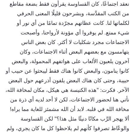
نعقد اجتماعًا، كان القساوسة يقرأون فقط بضعة مقاطع
من الكتب المقدَّسة، ويشرحون قليلًا المعنى الحرفي
لكلماتها لنا. كانت عظاتهم مجرّدة تمامًا من أي نور أو
شيء ممتع. لم يوفروا أي مؤونة لأرواحنا، وأصبحت
الاجتماعات مجرد شكليات لا أكثر. كان بعض الناس
يتهامسون مع بعضهم البعض أثناء الاجتماعات، وكان
آخرون يلعبون الألعاب على هواتفهم المحمولة، والبعض
كانوا ينامون، والبعض كانوا هناك فقط ليبحثوا عن حبيب أو
حبيبة، وحتى كان هناك البعض يلفون أذرعهم حول البعض
الآخر. فكرت: "هذه الكنيسة هي هيكل، مكان لمخافة الله،
نأتي هنا لحضور الاجتماعات، لكن لا أحد لديه أي ذرة من
مخافة الله في قلبه. لابد أن الله مشمئز للغاية مما يراه!
ألا يهجر الرَّب مكانًا دنيئًا مثل هذا؟" لكن القساوسة
والوعّاظ تصرفوا كأنهم لم يلاحظوا كل ما كان يجري، ولم