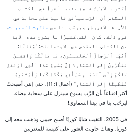
أكثر بالأمل؛ خاصة عندما أقرأ في الكتاب
المقدّس أن الرَّب سيأتي ثانية على سحابة في
الأيام الأخيرة، ويرحّب بنا في
ملكوت السموات
.
فوق ذلك، كان القس كثيرًا ما يشرح هذه الآية
من الكتاب المقدس في الاجتماعات: "وَقَالَا:
أَيُّهَا ٱلرِّجَالُ ٱلْجَلِيلِيُّونَ، مَا بَالُكُمْ وَاقِفِينَ
تَنْظُرُونَ إِلَى ٱلسَّمَاءِ؟ إِنَّ يَسُوعَ هَذَا ٱلَّذِي ٱرْتَفَعَ
عَنْكُمْ إِلَى ٱلسَّمَاءِ سَيَأْتِي هَكَذَا كَمَا رَأَيْتُمُوهُ
مُنْطَلِقًا إِلَى ٱلسَّمَاءِ"
. حتى إنني أصبحتُ
(أعمال 1: 11)
أكثر اقتناعاً بأن الرَّب يسوع سينزل على سحابة بيضاء،
ليرحّب بنا في بيتنا السماوي!
في 2005، التقيت شابًا كوريًا أصبح حبيبي وذهبت معه إلى
كوريا. وهناك حاولت العثور على كنيسة للمغتربين