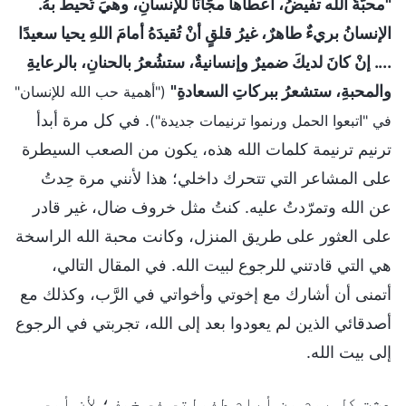
"محبَّةُ الله تفيضُ، أعطاها مجّانًا للإنسانِ، وهيَ تُحيطُ بهُ.
الإنسانُ بريءٌ طاهرٌ، غيرُ قلقٍ أنْ تُقيدَهُ أمامَ اللهِ يحيا سعيدًا
.... إنْ كانَ لديكَ ضميرٌ وإنسانيةٌ، ستشُعرُ بالحنانِ، بالرعايةِ
والمحبةِ، ستشعرُ ببركاتِ السعادةِ"
("أهمية حب الله للإنسان"
. في كل مرة أبدأ
في "اتبعوا الحمل ورنموا ترنيمات جديدة")
ترنيم ترنيمة كلمات الله هذه، يكون من الصعب السيطرة
على المشاعر التي تتحرك داخلي؛ هذا لأنني مرة حِدتُ
عن الله وتمرّدتُ عليه. كنتُ مثل خروف ضال، غير قادر
على العثور على طريق المنزل، وكانت محبة الله الراسخة
هي التي قادتني للرجوع لبيت الله. في المقال التالي،
أتمنى أن أشارك مع إخوتي وأخواتي في الرَّب، وكذلك مع
أصدقائي الذين لم يعودوا بعد إلى الله، تجربتي في الرجوع
إلى بيت الله.
عشت كل يوم من أيام طفولتي في خوف؛ لأن أمي