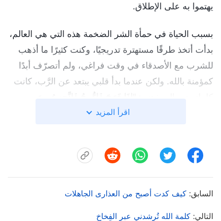
يهتموا به على الإطلاق.
بسبب الحياة في حمأة الشر الضخمة هذه التي هي العالم،
بدأت أتخذ طرقًا مستهترة تدريجيًا، وكنت كثيرًا ما أذهب
للشرب مع الأصدقاء في وقت فراغي، ولم أتصرّف أبدًا
كمؤمنة بالله. ولكن عندما بدأ قلبي يبتعد عن الرَّب، كانت
كلماته ترِد إلى ذهني:
"إِذَا خَرَجَ ٱلرُّوحُ ٱلنَّجِسُ مِنَ
اقرأ المزيد
ٱلْإِنْسَانِ يَجْتَازُ فِي أَمَاكِنَ لَيْسَ فِيهَا مَاءٌ، يَطْلُبُ رَاحَةً وَلَا
يَجِدُ. ثُمَّ يَقُولُ: أَرْجِعُ إِلَى بَيْتِي ٱلَّذِي خَرَجْتُ مِنْهُ. فَيَأْتِي
وَيَجِدُهُ فَارِغًا مَكْنُوسًا مُزَيَّنًا. ثُمَّ يَذْهَبُ وَيَأْخُذُ مَعَهُ سَبْعَةَ أَرْوَاحٍ
أُخَرَ أَشَرَّ مِنْهُ، فَتَدْخُلُ وَتَسْكُنُ هُنَاكَ، فَتَصِيرُ أَوَاخِرُ ذَلِكَ
ٱلْإِنْسَانِ أَشَرَّ مِنْ أَوَائِلِهِ!"
. كبحت كلمات
(متى 12: 43- 45)
الرَّب جماحي وحَمَتني، ومنعتني من الانفصال عن الله، أو
السابق:
كيف كدت أصبح من العذارى الجاهلات
التمادي في أفعالي، خوفًا من أن أغضب الرَّب وأجعله
التالي:
كلمة الله تُرشدني عبر الفِخاخ