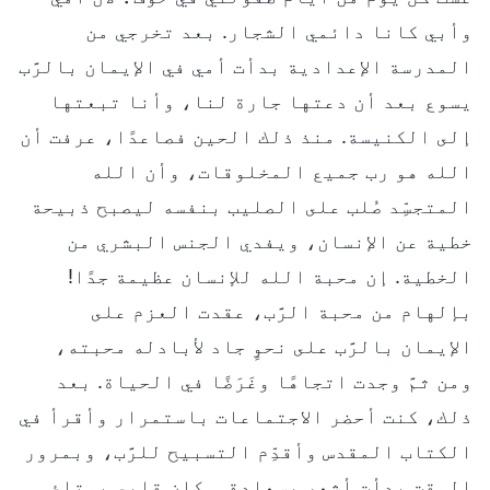
وأبي كانا دائمي الشجار. بعد تخرجي من
المدرسة الإعدادية بدأت أمي في الإيمان بالرَّب
يسوع بعد أن دعتها جارة لنا، وأنا تبعتها
إلى الكنيسة. منذ ذلك الحين فصاعدًا، عرفت أن
الله هو رب جميع المخلوقات، وأن الله
المتجسِّد صُلب على الصليب بنفسه ليصبح ذبيحة
خطية عن الإنسان، ويفدي الجنس البشري من
الخطية. إن محبة الله للإنسان عظيمة جدًا!
بإلهام من محبة الرَّب، عقدت العزم على
الإيمان بالرَّب على نحوٍ جاد لأبادله محبته،
ومن ثمَّ وجدت اتجاهًا وغَرَضًا في الحياة. بعد
ذلك، كنت أحضر الاجتماعات باستمرار وأقرأ في
الكتاب المقدس وأقدِّم التسبيح للرَّب، وبمرور
الوقت بدأت أشعر بسعادة. وكان قلبي يمتلئ