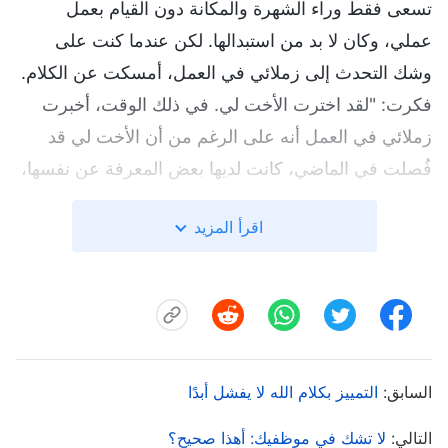
تسعى فقط وراء الشهرة والمكانة دون القيام بعمل
عملي، وكان لا بد من استبدالها. لكن عندما كنت على
وشك التحدث إلى زملائي في العمل، أمسكت عن الكلام.
فكرت: "لقد اخترت الأخت لي. في ذلك الوقت، أخبرت
زملائي في العمل أنه على الرغم من أن الأخت لي قد
فُصلت في الماضي، كانت لديها بعض المعرفة عن نفسها،
وكانت شخصًا يسعى وراء الحق. عندها فقط وافق زملائي
اقرأ المزيد
في العمل على اختيار الأخت لي. إذا أخبرتهم الآن أنها
قائدة كاذبة وليست من يسعى وراء الحق، وأننا نحتاج إلى
طردها، ألن أبدي نفسي بمظهر سيئ؟ إلى جانب ذلك،
نظرًا لأني أفتقر إلى التمييز واخترت شخصًا لا يسعى وراء
الحق كقائد، مما ألحق ضررًا جسيمًا بعمل الكنيسة، ألن
السابق:
التمييز بكلام الله لا يفشل أبدًا
يظن زملائي في العمل أنني أيضًا قائدة كاذبة لا يمكنها
القيام بعمل فعلي؟ إذا طردوني، فسيكون ذلك محرجًا
التالي:
لا تشك في موظفيك: أهذا صحيح؟