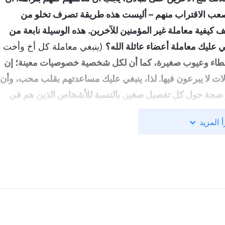
ن يصعب الاقتراب منهم – أليست هذه طريقة تصرف تخلو من
ف كيفية معاملة غير المؤمنين للآخرين. هذه الوسيلة نابعة من
 عليك معاملة أعضاء عائلة الله؟
(ينبغي معاملة كل أخ وأخت
طاء وعيوب صغيرة، كما أن لكل شخصية خصوصيات معينة؛ إن
ات لا يبرعون فيها. لذا، ينبغي عليك مساعدتهم بقلب محب، وأن
 تثير ضجة حول كل تفصيل صغير. بالنسبة للأشخاص الذين هم في
ين شرعوا بأداء واجباتهم مؤخرًا فحسب، أو الذين لديهم طلبات
أ المزيد
 عما فعلوا، فهذا ما يعرف بالفظاظة. أنت تتجاهل الشر الذي
د اكتشاف عيوب وأخطاء طفيفة لدى إخوانك وأخواتك، ترفض
ر، وإدانتهم من وراء ظهورهم، ما يؤدي إلى زيادة عدد الأشخاص
لوك هو هذا؟ يعدّ ذلك بمثابة القيام بالأشياء على أساس تفضيلات
ه يدل على شخصية شيطانية فاسدة! وهذا لتجاوز! عندما يقوم
ت، فإنه يرى! إذا كنت ترغب في فهم المبادئ، فيجب أن تفهم
 وإذا لم تفهم الحقّ، فمن المؤكد أنك لن تفهم مشيئة الله. الحق