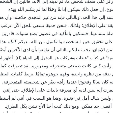
نركز على ضعف شخص ما، ثم ندينه إلى الأبد، قائلين إن الشخ
 إن فعل ذلك سيكون إدانةً وحَدًا له! لم يتكلم الله بهذه
فسد إلى هذا الحد، وبالتالي فإنه من غير المجدي خلاصه، وأن هذ
ريقة على الإطلاق؛ ولذلك، فنحن جميعًا نسعى للحق الآن. نرغب
اصلنا مساعينا، فسنكون بالتأكيد في غضون بضع سنوات قادرين
ا على تحقيق تغيير الشخصية والتكميل من الله. لديكم كلكم هذا
من الإيمان، يجب عليكم بالتالي أن تؤمنوا بأن لدى الآخرين أيضًا
. أظهر ل
" في كتاب "عظات وشركات عن الدخول إلى الحياة (1))
رأيت كيف كانت طبيعتي متعجرفة ومغرورة. لقد تصرفت كما
قة من نظرة واحدة، وفهم جوهره تمامًا. بربط كلمات العظة
ان شابًا وفخورًا عندما رأيته يعبّر عن شخصيته المتعجرفة،
 شعرت أنه ليس لديه أي معرفة بالذات على الإطلاق. حتى إنني
وليس هناك أمل في تغيره. وهذا هو السبب في أنني لم أستط
إلى أقصى حد ممكن، ومع ذلك كنت أحدّ الأخ تشن بكل الطرق.