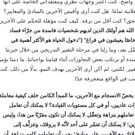
اضح. كنت أعتبر وجهات نظري ومعتقداتي الخاصة على أنها
قلانية تمامًا. هل كنت أرى وأقيس الآخرين بالمبادئ والمعايير؟
حق؟ كنت أقل من يرقة. كيف كنت مؤهلة للحكم على الآخرين
الله هم أولئك الذين لديهم شخصيات فاسدة من جرّاء فساد
شخاصًا يعيشون في فراغ" ("دخول الحياة هو الأكثر أهمية في
َّل بعد، وما زلنا في مرحلة التغيير التدريجي من خلال خبرتنا
دة أو نرتكب بعض التجاوزات أثناء قيامنا بواجباتنا، ما دمنا نؤم
ير. لكنني، لم أكن أرى الآخرين بهدف النمو. بدلًا من ذلك، كنت
 في الواقع متعجرفة جدًا.
ما يخصّ الانسجام مع الآخرين، ما المبدأ الكامن خلف كيفية معاملة
أخوات عاديين، أو في كل مستويات القيادة؟ لا يمكنك أن تعامل
املهم بنزاهة وتعقّل. لا يمكنك أن تكون مقرّبًا من هذا، وليس
؛ لا يمكنك أن تتنمّر على أحد لأنّه لا يروقك، وتتزلّف إلى
ملاتك مع الآخرين على مبادئ؛ يجب أن تعاملهم كلهم بنزاهة. أن