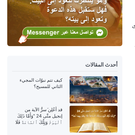
ى
أحدث المقالات
كيف تتم نبوّات المجيء
الثاني للمسيح؟
قد أعُلِن َسرُّ الآية من
إنجيل متَّى 24 "وَأَمَّا ذَلِكَ
ٱلْيَوْمُ وَتِلْكَ ٱلسَّاعَةُ فَلَا
يَعْلَمُ بِهِمَا أَحَدٌ"