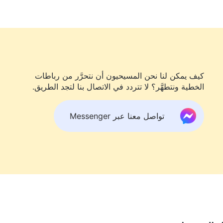
كيف تتعامل مع الناس بما يتماشى مع مشيئة الله. إن كيفية
أن أسلوب تعامل الله مع الإنسانية هو الأسلوب الذي يجب أن
له مع كل شخص بمفرده؟ بعض الناس غير ناضجي القامة، أو هم في
 طبيعة بعض الأشخاص وجوهرهم ليسا سيئين أو خبيثين؛ كل ما في
كيف يمكن لنا نحن المسيحيون أن نتحرَّر من رباطات
 تعرضوا لإفساد شديد من قِبل المجتمع. إنهم لم يتمكّنوا من
الخطية ونتطهَّر؟ لا تتردد في الاتصال بنا لتجد الطريق.
 القيام ببعض الحماقات أو ارتكاب بعض الجهالات. أما من وجه
ظر إلى قلوب الناس فحسب؛ فإن كانوا مصممين على الدخول في
تواصل معنا عبر Messenger
فهم. ومن ثمّ، فإن الله يراقبهم، وينتظرهم، ويمنحهم الوقت
له لا يطْبِق على مثل هؤلاء بضربة واحدة، أو يقضي عليهم ما إن
. ومع ذلك، إذا كان الناس يعاملون بعضهم البعض بهذه الطريقة،
م الفاسدة. عليك أن تنظر إلى كيفية معاملة الله للجاهلين
ضج، وكيفية معاملته للمظاهر الطبيعية للشخصية الفاسدة للبشرية،
لتعامل مع مختلف أنواع البشر، ولديه أيضًا طرق مختلفة لإدارة
يقة هذه الأشياء. وبمجرد أن تفهم هذه الحقائق، سيمكنك أن