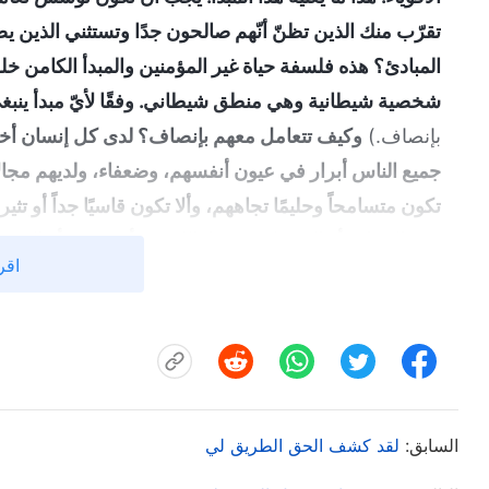
تقرّب منك الذين تظنّ أنّهم صالحون جدًا وتستثني الذي
المبادئ؟ هذه فلسفة حياة غير المؤمنين والمبدأ الكامن خل
شخصية شيطانية وهي منطق شيطاني. وفقًا لأيّ مبدأ ينبغي
بإنصاف.)
وكيف تتعامل معهم بإنصاف؟ لدى كل إنسان أخ
جميع الناس أبرار في عيون أنفسهم، وضعفاء، ولديهم مجال
تكون متسامحاً وحليمًا تجاههم، وألا تكون قاسيًا جداً أو
سن الشباب أو الذين لم يؤمنوا بالله منذ أمد بعيد، أو الذ
اقر
خاصة محددة، إذا عاملتهم بصرامة أو رفضت أن تغض الطرف
يقوم به هؤلاء القادة المزيّفون وأضداد المسيح، لكن عن
مساعدتهم، وتختار بدلًا من ذلك إثارة ضجة حول تلك الأمو
الذين يعارضونهم، ويستبعدونهم، وينبذونهم. أي نوع من الس
الشخصية، وعدم القدرة على معاملة الناس بإنصاف؛ بل إن
السابق:
لقد كشف الحق الطريق لي
الناس بأمور كهذه، فالله يراقب، ومهما فعلت وكيفما فكر
الحقّ. وبمجرد أن تفهم الحق، ستتمكّن من فهم مشيئة الله.