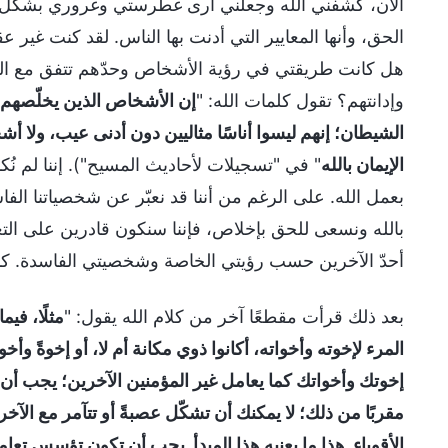
الآن، كشفني الله وجعلني أرى غطرستي وغروري بشكل و
الحق، وأنها المعايير التي أدنت بها الناس. لقد كنت غير ع
هل كانت طريقتي في رؤية الأشخاص وحدّهم تتفق مع ال
وإدانتهم؟ تقول كلمات الله: "
إن الأشخاص الذين يخلّصهم 
الشيطان؛ إنهم ليسوا أناسًا مثاليين دون أدنى عيب، ولا أ
الإيمان بالله
" في "تسجيلات لأحاديث المسيح"). إننا لم نُكم
بعمل الله. على الرغم من أننا قد نعبّر عن شخصياتنا الفاس
بالله ونسعى للحق بإخلاص، فإننا سنكون قادرين على التغي
أحدّ الآخرين حسب رؤيتي الخاصة وشخصيتي الفاسدة. كنت
بعد ذلك قرأت مقطعًا آخر من كلام الله يقول: "
مثلًا، في
المرء لإخوته وأخواته، أكانوا ذوي مكانة أم لا، أو إخوةً و
إخوتك وأخواتك كما يعامل غير المؤمنين الآخرين؛ يجب أن تع
مقربًا من ذلك؛ لا يمكنك أن تشكّل عصبةً أو تتآمر مع الآخرين
الأقوياء. هذا ما يعنيه هذا المبدأ. يجب أن تكون تؤسس تعا