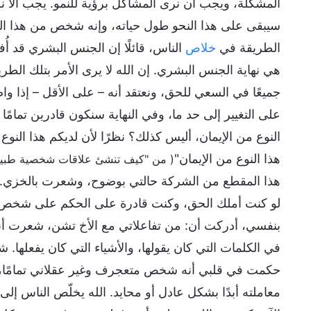
المشكلة، ويجب أن نرى المشاكل برؤية للنمو. يجب ألا 
سيبقى على هذا النحو طول حياته، وإنه شخص من هذا النوع.
الطريقة في
خلاص
الناس، قائلًا إن الجنس البشري قد أُ
هي نهاية الجنس البشري. إن الله لا يرى الأمر بتلك الط
جميعًا في السعي للحق، ونعتقد أنه – على الأقل – إذا و
على التغيير إلى حد ما، وفي النهاية سنكون قادرين تمامً
النوع من الإيمان، أليس كذلك؟ نظرًا لأن لديكم هذا النوع 
هذا النوع من الإيمان"
( من "كيف تنشئ علاقات شخصية طبيعية
هذا المقطع من الشركة حالتي بوضوح، وشعرت بالخزي. 
لو كنت أملك الحق، وكنت قادرة على الحكم على شخص بد
بنفسي، أدركت أن: من تفاعلاتي مع الأخ تشن، شعرت أنه ك
في الكلمات التي كان يقولها، والأشياء التي كان يفعلها.
حكمت في قلبي أنه شخص متعجرف وغير عقلاني تمامًا، 
معاملته أبدًا بشكل عادل أو محايد. الله يخلّص الناس 