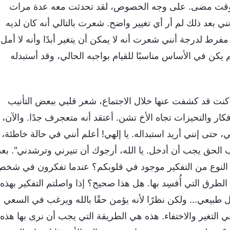
أي وقت مضى. على وجه الخصوص، لقد تحدثت معه عدة مرات
ي بعد ذلك لم أر أي تغيير واضح. شعرت بالتالي أنه كان لديه
ط لدرجة أنني شعرت أنه لا يمكن أن يتغير أبدًا وأنه لا أمل
 يكن في الأساس مناسبًا للقيام بواجبه الحالي، وقد أستبدله
ي كنت قد كشفت عنها خلال الاجتماع، شعر قلبي ببعض التأنيب
أفكار والتحيزات تجاه الأخ تشن. أعتقد أنه متعجرف جدًا. والآن،
 حتى إنني أريد استبداله. يا إلهي! أعلم أنني في حالة خاطئة،
الحق يجب أن أدخل. يا الله، أرجوك أن تنيرني وترشدني". بعد
النوع من التفكير موجود في قلوبكم؟ عندما تفكرون في شخ
الطرق التي أُفسِد بها. هل هذا صحيح؟ إذا واصلتم التفكير بهذه
ل طبيعي... ولكن نظرًا لأنه يؤمن حقًا بالله ويرغب في السعي
 التغير والاختفاء. هذه هي الطريقة التي يجب أن نرى بها هذه