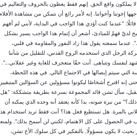
 لا يملكون واقع الحق. إنهم فقط يعظون بالحروف والتعاليم في
ها إخوتنا وأخواتنا. إنه لأمر رائع أن نتمكن من مشاهدة الأفلام
ائلًا: "عندما كنت أؤدي هذا الواجب في البداية، لأنني لم أفهم
ح لديّ فهمٌ للمبادئ، أشعر أن إتمام هذا الواجب يسير بشكل
.". عندما سمعته يقول هذا زاد النفور والمقاومة في قلبي،
كة الرجل الذي استخدمه الروح القدس، للتقليل من شأننا
د لنفسك وتتباهى. أنت حقًا متعجرف للغاية وغير عقلاني...".
 التي سيتم إيصالها في الاجتماع التالي. في هذه اللحظة،
ى إنه اقترح أشخاصًا ليكونوا مسؤولين عن السؤالين المتبقيين
المقبل، سأل تشن قائد المجموعة بسرعة بطريقة متشككة: "هل
لك؟" من نبرة صوته، بدا كأنه يعتقد أنه وحده الذي يمكنه أن
لاني بالمرة. هل تستطيع فعل هذا؟ أنت فقط تريد استخدام هذ
ب في الحصول على كل الاهتمام، لكنني لن أسمح بذلك". ولمنع
حيث لا يكون مسؤولًا. بالتفكير في كل سلوك الأخ تشن،