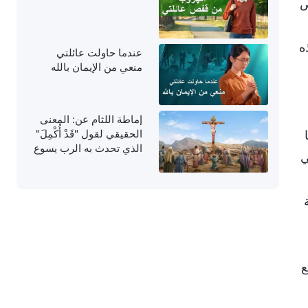
ص
ه
عندما حاولت عائلتي
منعي من الإيمان بالله
إماطة اللثام عن: المعنى
الحقيقي لقول "قَدْ أُكْمِلَ"
الذي تحدث به الرب يسوع
ي
على الصليب
ع