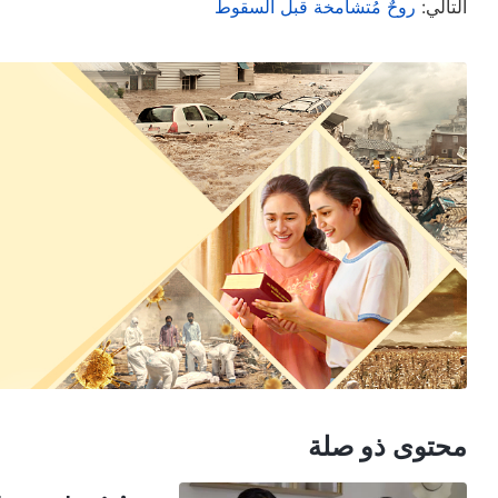
التالي:
روحٌ مُتشامخة قبل السقوط
يعلمك كيفية معاملة الناس، وبمجرد أن تفهم ذلك، ستعرف 
معاملة الآخرين مبينة بوضوح ومحددة في كلمات الله؛ كما 
يتّبعه الناس في تعامل أحدهم مع الآخر. كيف يتعامل ال
سنّ الشباب، أو هم آمنوا بالله منذ فترة قصيرة فقط. إن
الأمر أنهم جاهلون نوعًا ما أو لديهم قدرات ضعيفة، أو أنهم
الدخول في واقع الحق، ولذا فمن الصعب عليهم الإحجام عن
نظر الله، فإن مثل هذه الأمور ليست ذات أهمية. إنه ين
واقع الحقّ، فإنهم يسيرون في الاتجاه الصحيح، وهذا هو هد
ويقدّم لهم الفرص التي تسمح لهم بالدخول في الحق. إنّ ال
يرفعوا رؤوسهم؛ فالله لم يعامل الناس بهذه الطريقة أبداً
أفلا يعكس ذلك شخصيتهم الفاسدة؟ هذه هي بالضبط شخصيته
والأغبياء، وكيفية معاملته لأولئك الذين يتّسمون بقلة الن
محتوى ذو صلة
وكيف يعامل أولئك الذين هم خبثاء. لدى الله طرق مختلفة ل
الظروف المتنوعة لمختلف الأشخاص. يجب عليك أن تفهم حق