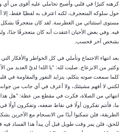
كرهته كثيرًا في قلبي وأصبح تحاملي عليه أقوى من 
حول سلوكه المتعجرف، لكنه اعترف به لفظيًا فقط، إلا أنن
مستوى استثنائي من الغطرسة. لقد كان متعجرفًا بشكل مفر
فيه. وفي بعض الأحيان اعتقدت أنه كان متعجرفًا جدًا، ولم
بشخص آخر فحسب.
بعد انتهاء الاجتماع وتأملي في كل الخواطر والأفكار الت
وكثير من الانزعاج. صليت لله: "يا الله! لديّ العديد من ال
كلما سمعت صوته يتكلم، يتزايد النفور والمقاومة في قلبي،
لكنني لا أفهم مشيئتك، ولا أعرف في أي جانب من جوانب 
انتهائي من الصلاة، فكرت في مقطع من عظة: "هل هذا 
ما، فأنتم تفكرون أولًا في نقاط ضعفه، وتفكرون أولًا في 
الطريقة، فلن تتمكنوا أبدًا من الانسجام مع الآخرين بشك
للحق، فلن يمر وقت طويل قبل أن يبدأ هذا الفساد فيه في