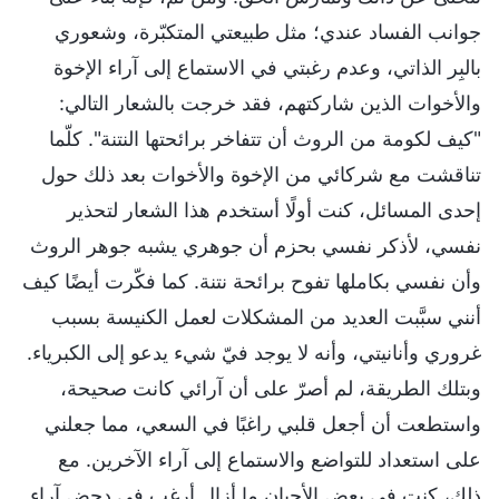
جوانب الفساد عندي؛ مثل طبيعتي المتكبّرة، وشعوري
بالبِر الذاتي، وعدم رغبتي في الاستماع إلى آراء الإخوة
والأخوات الذين شاركتهم، فقد خرجت بالشعار التالي:
"كيف لكومة من الروث أن تتفاخر برائحتها النتنة". كلّما
تناقشت مع شركائي من الإخوة والأخوات بعد ذلك حول
إحدى المسائل، كنت أولًا أستخدم هذا الشعار لتحذير
نفسي، لأذكر نفسي بحزم أن جوهري يشبه جوهر الروث
وأن نفسي بكاملها تفوح برائحة نتنة. كما فكّرت أيضًا كيف
أنني سبَّبت العديد من المشكلات لعمل الكنيسة بسبب
غروري وأنانيتي، وأنه لا يوجد فيّ شيء يدعو إلى الكبرياء.
وبتلك الطريقة، لم أصرّ على أن آرائي كانت صحيحة،
واستطعت أن أجعل قلبي راغبًا في السعي، مما جعلني
على استعداد للتواضع والاستماع إلى آراء الآخرين. مع
ذلك، كنت في بعض الأحيان ما أزال أرغب في دحض آراء