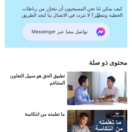
وأتخلَّى عن جسدي حتى أستطيع أن أُمارس الحق. وأيضًا
كيف يمكن لنا نحن المسيحيون أن نتحرَّر من رباطات
سوف أقرأ المزيد من كلام الله، وأتقبَّل دينونة كلام الله
الخطية ونتطهَّر؟ لا تتردد في الاتصال بنا لتجد الطريق.
وتوبيخه، وأتعرَّف على المزيد من الحق لكي أعرف جوهر
تواصل معنا عبر Messenger
طبيعتي حتى أستطيع أن أبغض بحقٍّ نفسي، وأن أتخلّص
من شخصيتي الفاسدة في أقرب وقت ممكن من أجل
إرضاء مشيئة الله.
محتوى ذو صلة
تطبيق الحق هو سبيل التعاون
المتناغم
ما تعلمته من انتكاسة