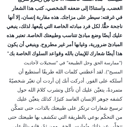
الغضب. واستنادًا إلى ضعفه الشخصي، كتب هذا الشعار
في غرفته: سيطر على مزاجك. هذه مقاربة إنسان، إلا أنها
ناجحة حقًّا. لكل فرد مبادئه الخاصة التي يتّبعها. لذلك، ينبغي
عليك أيضًا وضع مبادئ تتناسب وطبيعتك الخاصة. تعتبر هذه
المبادئ ضرورية، وغيابها أمر غير مطروح. وينبغي أن يكون
هذا أيضًا شعارك للإيمان بالله وقواعد السلوك الخاصة بك
"
("ممارسة الحق وحل الطبيعة" في "تسجيلات لأحاديث
. لقد أعطتني كلمات الله طريقًا أستطيع أن
المسيح")
أسلكه على الفور. أدركت أنك إن أردت أن تغيّر شخصيّةً
متمردةً، يتعيَّن عليك أن تأكل وتشرب كلامَ الله حول
كشفه جوهر الإنسان الفاسد كثيرًا. كذلك يتعيَّن عليك
ترسيخ شعارات ترتكز على طبيعتك بالذات، حتى تتمكَّن
من التحكّم بوعي بالطريقة التي تنكشف بها طبيعتك حتى
تتخلّى عن ذاتك وتُمارس الحق. ومن ثمّ، فإنه بناءً على