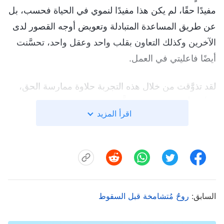
مفيدًا حقًا، لم يكن هذا مفيدًا لنموي في الحياة فحسب، بل
عن طريق المساعدة المتبادلة وتعويض أوجه القصور لدى
الآخرين وكذلك التعاون بقلب واحد وعقل واحد، تحسَّنت
أيضًا فاعليتي في العمل.
لقد تذوَّقت من خلال هذه التجربة حلاوة ممارسة الحق،
ورأيت أن صياغة شعارٍ مكَّنني من السيطرة بوعي على ما
اقرأ المزيد
يتكشّف من شخصيتي الفاسدة، وهو ما لم يؤدِ إلى الحد
من تجاوزاتي فحسب، بل أيضًا إلى اغتنام المزيد من
الفرص لإدراك الحق. وقد أدركت أيضًا في الوقت ذاته أن
ما أظهَرَتَه طبيعتي المُتَكَبِّرَة في الماضي كان قبيحًا ومثيرًا
للاشمئزاز للغاية. أشكر الله على إرشاده لي لفهم هذه
السابق:
روحٌ مُتشامخة قبل السقوط
الأمور. من الآن فصاعدًا سوف أصوغ شعارات تتناسب مع
الجوانب المختلفة من فسادي، وسوف أكبح جماح طبيعتي