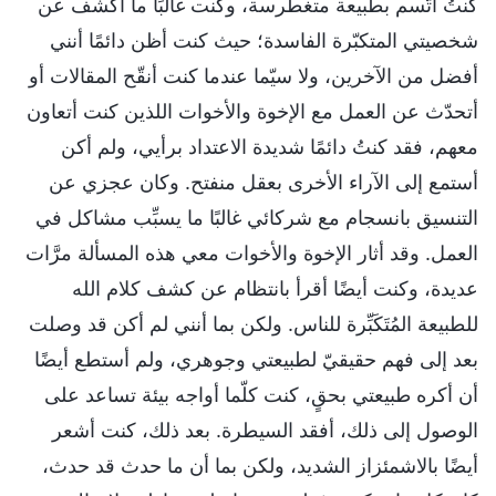
كنتُ أتَّسم بطبيعة متغطرسة، وكنت غالبًا ما أكشف عن
شخصيتي المتكبّرة الفاسدة؛ حيث كنت أظن دائمًا أنني
أفضل من الآخرين، ولا سيّما عندما كنت أنقّح المقالات أو
أتحدّث عن العمل مع الإخوة والأخوات اللذين كنت أتعاون
معهم، فقد كنتُ دائمًا شديدة الاعتداد برأيي، ولم أكن
أستمع إلى الآراء الأخرى بعقل منفتح. وكان عجزي عن
التنسيق بانسجام مع شركائي غالبًا ما يسبِّب مشاكل في
العمل. وقد أثار الإخوة والأخوات معي هذه المسألة مرَّات
عديدة، وكنت أيضًا أقرأ بانتظام عن كشف كلام الله
للطبيعة المُتَكَبِّرة للناس. ولكن بما أنني لم أكن قد وصلت
بعد إلى فهم حقيقيّ لطبيعتي وجوهري، ولم أستطع أيضًا
أن أكره طبيعتي بحقٍ، كنت كلّما أواجه بيئة تساعد على
الوصول إلى ذلك، أفقد السيطرة. بعد ذلك، كنت أشعر
أيضًا بالاشمئزاز الشديد، ولكن بما أن ما حدث قد حدث،