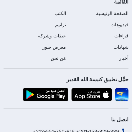
القائمة
الصفحة الرئيسية
الكتب
فيديوهات
ترانيم
قراءات
عظات وشركة
شهادات
معرض صور
أخبار
مَن نحن
حمِّل تطبيق كنيسة الله القدير
اتصل بنا
201-153-829-389+ 213-551-750-916+