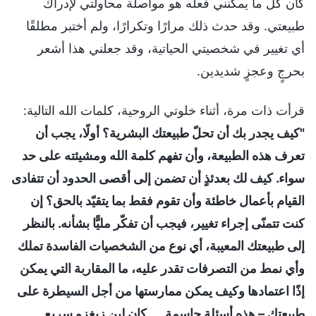
كان كل ما يمكنني فعله هو مواصلة محاولتي لإدراك
طبيعتي. وقد حدث ذلك مرارًا وتكرارًا، ولم أختبر مطلقًا
أي تغيير في شخصيتي الحياتية، وقد جعلني هذا أشعر
بحرجٍ وعجزٍ شديدين.
قرأت ذات مرة، أثناء خلوتي الروحية، كلمات الله التالية:
"كيف يجدر بك أن تحلّ طبيعتك البشرية؟ أولًا، يجب أن
تعرف هذه الطبيعة، وأن تفهم كلمة الله ومشيئته على حد
سواء. كيف لك بعدئذٍ أن تضمن إلى أقصى الحدود أن تتفادى
القيام بأعمال خاطئة وأن تقوم فقط بما يتقيّد بالحق؟ إن
كنت تتمنّى إجراء تغيير، فيجب أن تفكّر مليًّا بشأنه. بالنظر
إلى طبيعتك المعيبة، أي نوع من الشخصيات الفاسدة تملك
وأي نمط من التصرفات تقدر عليه، ما المقاربة التي يمكن
إذًا اعتمادها وكيف يمكن ممارستها من أجل السيطرة على
طبيعتك – هذه أسئلة حاسمة. ... كان لين زيغزو سريع