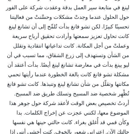
لينغ في متابعة سير العمل بدقة وعقدت شركة على الفور
حول الحلول عندما وجدتْ مشكلات وحسَّنتْ من فعاليتنا
تحسينًا كبيرًا. لكن تشو فانغ بدأت تُلمِّح إلى أن تشانغ لينغ
كانت تحاول تعزيز سمعتها وأرادت تحقيق أرباح سريعة
وعملتْ من أجل المكانة. كانت تداعياتها انتقادية وتقلل
من الشأن وتستهدف إلى زرع الشقاق، مما تسبب في أن
ليو يينغ بدأت في معارضة تشانغ لينغ أيضًا. بدأت أعتقد أن
مشكلة تشو فانغ كانت بالغة الخطورة عندما رأيتها تحمي
مكانتها وتقلّل من شأن تشانغ لينغ وتنبذها. كانت تشو فانغ
تُظْهِر شخصية ضد المسيح وتسلك طريق ضد المسيح.
أردتُ تخصيص بعض الوقت لأعقد شركة حول جوهر هذا
الموضوع معها، لكنني عجزت عن إخراج الكلمات. بدا
وكأن فمي قد أُغلق بغراء. كانت حالتي حينها هي نفسها
حالتكِ الآن. اعتراني شعور بالخوف. كنت أخشى أنني إذا