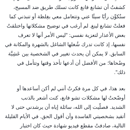
كشفتُ أن تشانغ فانغ كانت تسلك طريق ضد المسيح،
ستُكوِّن رأيًا سيئًا عني وتتعامل معي بغِلظة أو تنبذني كما
فعلتْ تشانغ لينغ. لم أرغب في توضيح مشكلاتها واختلقتُ
بعض الأعذار لتعزية نفسي: "ليس الأمر أنها لا تعرف
نفسها، إذ كانت تدرك شُغلها الشاغل بالشهرة والمكانة في
السابق. لا يمكن أن يحدث تغيير في الشخصية بين عَشِيَّة
وضُحاها؛ من الأفضل أن أدعها تأخذ وقتها وتتأمل في
ذلك".
بعد هذا، في كل مرة فكرتُ أنني لم أكن أساعدها أو
أوضّحتُ لها مشكلات تشو فانغ، كنت أشعر بالذنب
الشديد. فصلّيت إلى الله، سائلة إياه أن يرشدني حتى لا
أتقيد بشخصيتي الفاسدة وأن أقول الحق. في الأيام القليلة
التالية، صادفتُ مقطع فيديو شهادة حيث كان اختبار