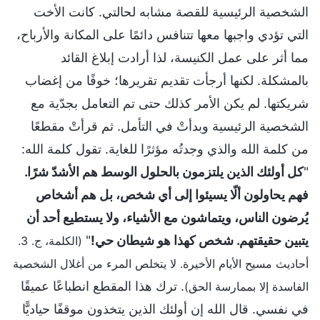
الشخصية الرئيسية للقصة مشابه لحالتي. كانت الأخت
التي تؤدي واجبها معها تتنافس دائمًا على المكانة والأرباح،
مما أثر على عمل الكنيسة، لذا أرادت إبلاغ القائد
بالمشكلة. لكنها أرجأت تقديم تقريرها؛ خوفًا من إغضاب
شريكتها. لم يكن الأمر كذلك حتى تم التعامل بجدّية مع
الشخصية الرئيسية وبدأتْ في التأمل. ثم قرأتْ مقطعًا
من كلمة الله والذي وجدتُه مؤثرًا للغاية. تقول كلمة الله:
"
كل أولئك الذين يلتزمون بالحلول الوسط هم الأشدّ شرًا.
فهم يحاولون ألّا يسيئوا إلى أي شخص، بل هم أشخاص
يُرضون الناس، ويتماشون مع الأشياء، ولا يستطيع أحد أن
يتبين حقيقتهم. شخص كهذا هو شيطان حي!
"
(الكلمة، ج. 3.
أحاديث مسيح الأيام الأخيرة. لا يتخلص المرء من أغلال الشخصية
. ترك هذا المقطع انطباعًا عميقًا
الفاسدة إلا بممارسة الحق)
في نفسي. قال الله إن أولئك الذين يتخذون موقفًا حياديًّا