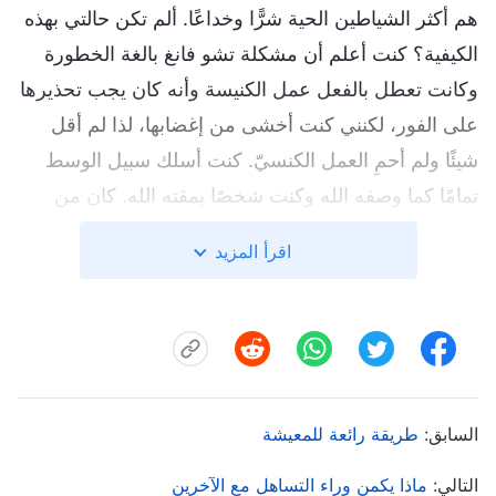
هم أكثر الشياطين الحية شرًّا وخداعًا. ألم تكن حالتي بهذه
الكيفية؟ كنت أعلم أن مشكلة تشو فانغ بالغة الخطورة
وكانت تعطل بالفعل عمل الكنيسة وأنه كان يجب تحذيرها
على الفور، لكنني كنت أخشى من إغضابها، لذا لم أقل
شيئًا ولم أحمِ العمل الكنسيّ. كنت أسلك سبيل الوسط
تمامًا كما وصفه الله وكنت شخصًا يمقته الله. كان من
الصعب عليَّ احتمال هذا الأمر، لذلك عزمتُ ألا أرضي
اقرأ المزيد
الناس وأخدعهم بعد اليوم. كان عليَّ التمسُّك بالمبادئ
والحفاظ على عمل الكنيسة وكنت أعلم أنه كان عليَّ
إيجاد الوقت لأوضّح لتشو فانغ مشكلتها. لكن في ذلك
اليوم نفسه، تفاجأتُ عندما أوضحت تشو فانغ مشكلاتي
بالفعل أولًا. قالت أمورًا مثل أنني كنت أسعى للشهرة
السابق:
طريقة رائعة للمعيشة
والمكانة في واجبي وأنني كنت أستغل مكانتي لتوبيخ
الناس. أدركتُ أن مشكلاتي كانت بالغة الخطورة لدرجة
التالي:
ماذا يكمن وراء التساهل مع الآخرين