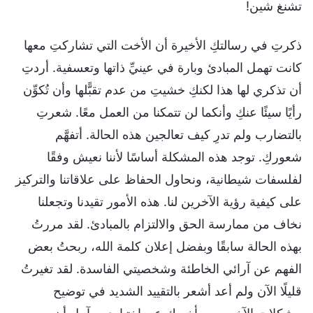
تشنغ شين!
ذكرتِ في رسالتكِ الأخيرة أن الأخت التي تشاركتِ معها
كانت تهمل المبادئ وبارة في عينيِّ ذاتها وتعسفية. أردتِ
أن تذكري لها هذا لكنكِ خشيتِ من عدم تقبًّلها وأن تُكوِّن
رأيًا سيئًا عنكِ وأنكما لن تتمكنا من العمل معًا. شعرتِ
بالتضارب ولم تدرِ كيف تعالجين هذه الحالة. أتفهَّم
شعوركِ. توجد هذه المشكلة أساسًا لأننا نعيش وفقًا
لفلسفات شيطانية، ونحاول الحفاظ على علاقاتنا والتركيز
على كيفية رؤية الآخرين لنا. هذه الأمور تقيدنا وتجعلنا
نخاف من ممارسة الحق والالتزام بالمبادئ. لقد مررتُ
بهذه الحالة سابقًا وبفضل إعلان كلمة الله، ربحتُ بعض
الفهم عن آرائي الخاطئة وشخصيتي الفاسدة. لقد تغيرتُ
قليلًا الآن ولم أعد أشعر بالتقييد الشديد في توضيح