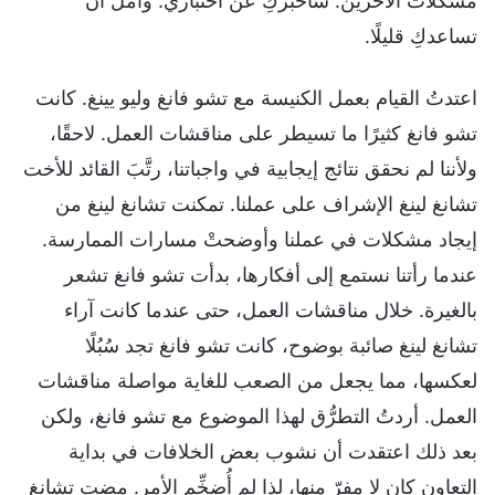
مشكلات الآخرين. سأخبركِ عن اختباري. وآمل أن
تساعدكِ قليلًا.
اعتدتُ القيام بعمل الكنيسة مع تشو فانغ وليو يينغ. كانت
تشو فانغ كثيرًا ما تسيطر على مناقشات العمل. لاحقًا،
ولأننا لم نحقق نتائج إيجابية في واجباتنا، رتَّبَ القائد للأخت
تشانغ لينغ الإشراف على عملنا. تمكنت تشانغ لينغ من
إيجاد مشكلات في عملنا وأوضحتْ مسارات الممارسة.
عندما رأتنا نستمع إلى أفكارها، بدأت تشو فانغ تشعر
بالغيرة. خلال مناقشات العمل، حتى عندما كانت آراء
تشانغ لينغ صائبة بوضوح، كانت تشو فانغ تجد سُبُلًا
لعكسها، مما يجعل من الصعب للغاية مواصلة مناقشات
العمل. أردتُ التطرُّق لهذا الموضوع مع تشو فانغ، ولكن
بعد ذلك اعتقدت أن نشوب بعض الخلافات في بداية
التعاون كان لا مفرّ منها، لذا لم أُضخِّم الأمر. مضت تشانغ