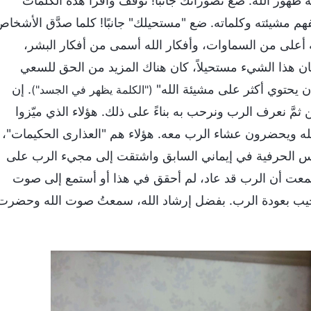
هور الله. ضع تصوراتك جانبًا! توقف واقرأ هذه الكلمات
هم مشيئته وكلماته. ضع "مستحيلك" جانبًا! كلما صدَّق الأشخا
ه أعلى من السماوات، وأفكار الله أسمى من أفكار البشر،
كان هذا الشيء مستحيلاً، كان هناك المزيد من الحق للسعي
ن يحتوي أكثر على مشيئة الله"
. إن
("الكلمة يظهر في الجسد")
 ثمَّ نعرف الرب ونرحب به بناءً على ذلك. هؤلاء الذي ميّزوا
لله ويحضرون عشاء الرب معه. هؤلاء هم "العذارى الحكيمات"،
قدس الحرفية في إيماني السابق واشتقت إلى مجيء الرب على
معت أن الرب قد عاد، لم أحقق في هذا أو أستمع إلى صوت
رحيب بعودة الرب. بفضل إرشاد الله، سمعتُ صوت الله وحضرت