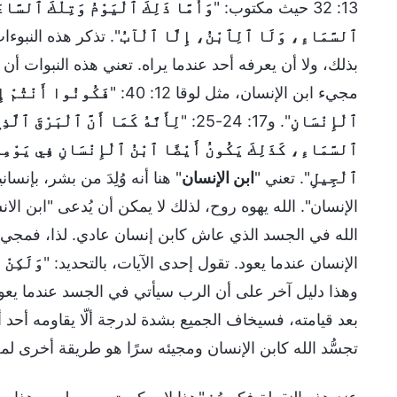
13: 32 حيث مكتوب: "
وَأَمَّا ذَلِكَ ٱلْيَوْمُ وَتِلْكَ ٱلسَّا
ٱلسَّمَاءِ، وَلَا ٱلِٱبْنُ، إِلَّا ٱلْآبُ
". تذكر هذه النبوءا
بذلك، ولا أن يعرفه أحد عندما يراه. تعني هذه النبوات أ
مجيء ابن الإنسان، مثل لوقا 12: 40: "
فَكُونُوا أَنْتُمْ إِذ
ٱلْإِنْسَانِ
". و17: 24-25: "
لِأَنَّهُ كَمَا أَنَّ ٱلْبَرْقَ ٱلَّ
ٱلسَّمَاءِ، كَذَلِكَ يَكُونُ أَيْضًا ٱبْنُ ٱلْإِنْسَانِ فِي يَوْمِهِ. 
ٱلْجِيلِ
". تعني "
ابن الإنسان
" هنا أنه وُلِدَ من بشر، بإن
الإنسان". الله يهوه روح، لذلك لا يمكن أن يُدعى "ابن ال
الله في الجسد الذي عاش كابن إنسان عادي. لذا، فمجي
الإنسان عندما يعود. تقول إحدى الآيات، بالتحديد: "
وَلَكِنْ 
وهذا دليل آخر على أن الرب سيأتي في الجسد عندما يع
بعد قيامته، فسيخاف الجميع بشدة لدرجة ألّا يقاومه أحد أ
تجسُّد الله كابن الإنسان ومجيئه سرًا هو طريقة أخرى لمج