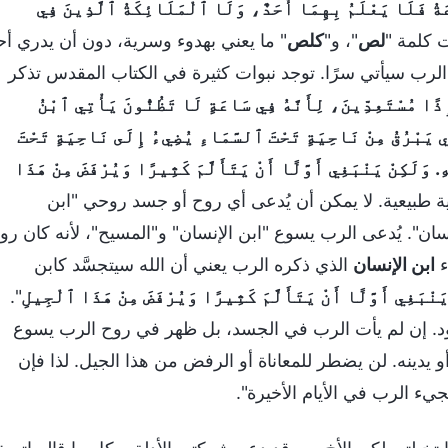
عَةُ فَلَا يَعْلَمُ بِهِمَا أَحَدٌ، وَلَا ٱلْمَلَائِكَةُ ٱلَّذِينَ فِي
ت كلمة "
لص
"، و"
كلص
" ما يعني بهدوء وسرية، دون أن يدري أح
ن الرب سيأتي سرًا. توجد نبوات كثيرة في الكتاب المقدس تذكر
ًا مُسْتَعِدِّينَ، لِأَنَّهُ فِي سَاعَةٍ لَا تَظُنُّونَ يَأْتِي ٱبْنُ
ذِي يَبْرُقُ مِنْ نَاحِيَةٍ تَحْتَ ٱلسَّمَاءِ يُضِيءُ إِلَى نَاحِيَةٍ تَحْتَ
وَلَكِنْ يَنْبَغِي أَوَّلًا أَنْ يَتَأَلَّمَ كَثِيرًا وَيُرْفَضَ مِنْ هَذَا
سانية طبيعية. لا يمكن أن يُدعى أي روح أو جسد روحي "ابن
انسان". يُدعى الرب يسوع "ابن الإنسان" و"المسيح"، لأنه كان رو
ء
ابن الإنسان
الذي ذكره الرب يعني أن الله سيتجسَّد كابن
يَنْبَغِي أَوَّلًا أَنْ يَتَأَلَّمَ كَثِيرًا وَيُرْفَضَ مِنْ هَذَا ٱلْجِيلِ
".
ود. إن لم يأت الرب في الجسد، بل ظهر في روح الرب يسوع
و يدينه. لن يضطر للمعاناة أو الرفض من هذا الجيل. لذا فإن
يء الرب في الأيام الأخيرة".