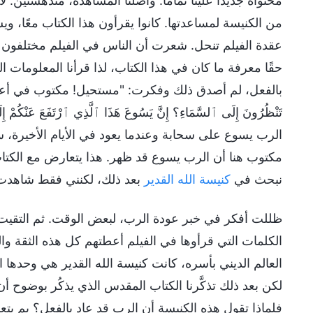
محتواه جديدًا علينا تمامًا. واصلنا المشاهدة، مندهشتين. 
من الكنيسة لمساعدتها. كانوا يقرأون هذا الكتاب معًا، 
عقدة الفيلم تنحل. شعرت أن الناس في الفيلم مختلفون عن 
حقًا معرفة ما كان في هذا الكتاب، لذا قرأنا المعلومات
تَنْظُرُونَ إِلَى ٱلسَّمَاءِ؟ إِنَّ يَسُوعَ هَذَا ٱلَّذِي ٱرْتَفَعَ عَنْكُمْ إِ
الرب يسوع على سحابة وعندما يعود في الأيام الأخيرة،
مكتوب هنا أن الرب يسوع قد ظهر. هذا يتعارض مع الكتا
نبحث في
كنيسة الله القدير
بعد ذلك، لكنني فقط شاهدت 
ظللت أفكر في خبر عودة الرب، لبعض الوقت. ثم التقيت
الكلمات التي قرأوها في الفيلم أعطتهم كل هذه الثقة و
العالم الديني بأسره، كانت كنيسة الله القدير هي وحدها ال
لكن بعد ذلك تذكَّرنا الكتاب المقدس الذي يذكُر بوضوح 
فلماذا تقول هذه الكنيسة أن الرب قد عاد بالفعل؟ بم 