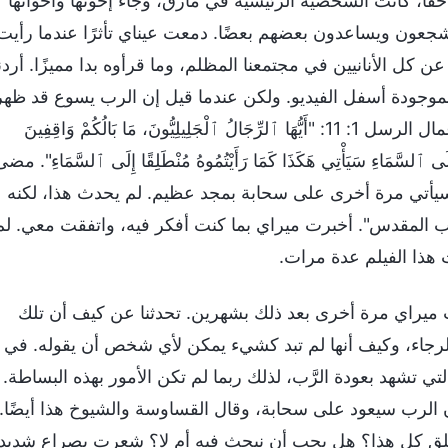
لاحقًا، كانت الشخصية الرئيسية في مأزق، وجاء إخوتها وأخواتها
ويشجعون ويساعدون بعضهم بعضًا. دمعت عيناي تأثرًا عندما رأيت
كل الأنانيين في مجتمعنا المظلم، وما قرأوه بدا مميزًا. أردن
 الموجودة أسفل الفيديو. ولكن عندما قيل إن الرب يسوع قد ظهر
بالفعل، لم أصدق ذلك وفكرت: "مستحيل! مكتوب في أعمال الرسل 1: 11: "أَيُّهَا ٱلرِّجَالُ ٱلْجَلِيلِيُّونَ، مَا بَالُكُمْ وَاقِفِينَ
لَى ٱلسَّمَاءِ سَيَأْتِي هَكَذَا كَمَا رَأَيْتُمُوهُ مُنْطَلِقًا إِلَى ٱلسَّمَاءِ". مض
 سيأتي مرة أخرى على سحابة بمجد عظيم. لم يحدث هذا، لكنه
ب المقدس". أخبرت ميراي بما كنت أفكر فيه، واتفقت معي. لم
هذا الفيلم عدة مرات.
 ميراي مرة أخرى بعد ذلك بشهرين. تحدثنا عن كيف أن تلك
الرجاء، وكيف أنها لم تبد كشيء يمكن لأي شخص أن يقوله. في
تي تشهد بعودة الرَّب، لذلك ربما لم تكن الأمور بهذه البساطة.
أن الرب سيعود على سحابة، وقال القساوسة والشيوخ هذا أيضًا.
يتعلق كل هذا؟ هل يجب أن نبحث فيه أم لا؟ شعرت بصراع شديد،