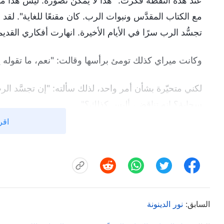
عند هذه النقطة فكرتُ: "هذا لا يمكن تصوره. ليس هذا ما ت
مع الكتاب المقدَّس ونبوات الرب. كان مقنعًا للغاية". لقد
تجسُّد الرب سرًا في الأيام الأخيرة. انهارت أفكاري القديم
وكانت ميراي كذلك تومئ برأسها وقالت: "نعم، ما تقوله 
لكني متحيّرة بشأن أمر واحد، لذلك سألته: "إن تجسَّد الر
سحابة؟ إنه تناقض، أليس كذلك؟"
اقر
فأجاب الأخ بيير قائلًا: "ليس هناك تناقض بين هذين النوعين 
نبواته دائمًا. إنها فقط تتحقق وفقًا لمراحل عمل الله. هنا
الإنسان، ويأتي إلى العالم سرًا، ثم يأتي على سحابة ويظهر
سألت في حيرة: "إنه يأتي أولًا سرًا، ثم يظهر علانية؟ أ
السابق:
نور الدينونة
تابع الأخ بيير قائلًا: "في الواقع، يتنبأ الكتاب المقدس أن