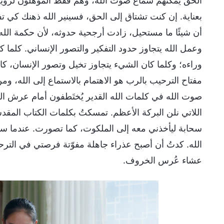
الحق يمكنهم سماع صوت الله، وهم فقط المؤهلون لرؤية ظ
بعناية. إن كنت تشتاق إلى الحق، فسينير الله ذهنك كي تف
أن شيئًا ما مستحيل، زادت أرجحية حدوثه، لأن حكمة الل
وعمل الله يتجاوز حدود التفكير والتصور الإنساني. كلما 
وراءه؛ وكلما كان الشيء يتجاوز تخيل وتصور الإنسان، كا
مفتاح الترحيب بالرب هو الاهتمام بالاستماع إلى الله، ومن
صوت الله في كلمات الله القدير يُختَطفون أمام عرش ا
اللاتي نلن البركة الأعظم. تمسكتُ بكلمات الكتاب الم
سحابة ليأخذني معه إلى الملكوت، كما تصورت. عندما س
الله. كدتُ أن أصبح عذراء جاهلة مفوّتة فرصتي في الت
عشاء عُرس الخروف.