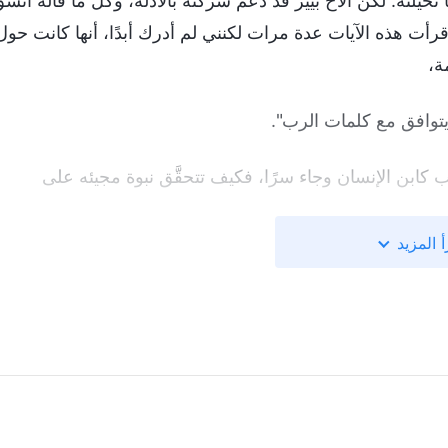
خيلته. لكن الأخ بيير قد دعم شركته بالأدلة، وكل ما قاله اتس
 قرأت هذه الآيات عدة مرات لكنني لم أدرك أبدًا، أنها كانت حول
ة،
يتوافق مع كلمات الرب".
ب كابن الإنسان وجاء سرًا، فكيف تتحقَّق نبوة مجيئه على
أ المزيد
من النبوات، لأن كلام الرب لا يمكن أن يتبدَّد أبدًا. ستتحقَّق
ك مراحل لظهور الرب العائد وعمله. إنه يتجسَّد أولًا كابن
 علانية".
يمكنك أن تشرح هذا أكثر من فضلك يا أخي؟"
 الله سيربح مجموعة من الغالبين في الأيام الأخيرة. تكوين هذه