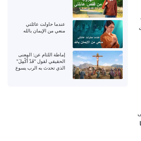
عندما حاولت عائلتي
منعي من الإيمان بالله
إماطة اللثام عن: المعنى
الحقيقي لقول "قَدْ أُكْمِلَ"
الذي تحدث به الرب يسوع
على الصليب
ى
ا