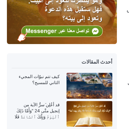
ص
أحدث المقالات
كيف تتم نبوّات المجيء
الثاني للمسيح؟
قد أعُلِن َسرُّ الآية من
إنجيل متَّى 24 "وَأَمَّا ذَلِكَ
ٱلْيَوْمُ وَتِلْكَ ٱلسَّاعَةُ فَلَا
يَعْلَمُ بِهِمَا أَحَدٌ"