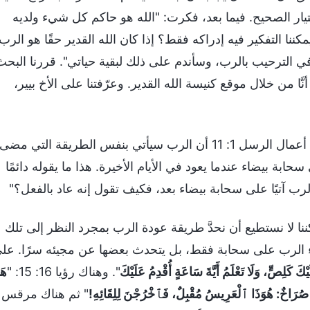
يار الصحيح. فيما بعد، فكرت: "الله هو حاكم كل شيء ولديه
ننا التفكير فيه إدراكه فقط؟ إذا كان الله القدير حقًا هو الرب
ي الترحيب بالرب، وسأندم على ذلك لبقية حياتي". قررنا البحث
َّا من خلال موقع كنيسة الله القدير. وعرّفتنا على الأخ بيير،
في ذلك الاجتماع، أخبرتهم عن حيرتي قائلة: "مكتوب في أعمال الرسل 1: 11 أن الرب سيأتي بنفس الطريقة التي مضى
ابة بيضاء عندما يعود في الأيام الأخيرة. هذا ما يقوله دائمًا
لرب آتيًا على سحابة بيضاء بعد، فكيف تقول إنه عاد بالفعل؟"
نا لا نستطيع أن نحدَّ طريقة عودة الرب بمجرد النظر إلى تلك
يء الرب على سحابة فقط، بل يتحدث بعضها عن مجيئه سرًا. عل
يْكَ كَلِصٍّ، وَلَا تَعْلَمُ أَيَّةَ سَاعَةٍ أُقْدِمُ عَلَيْكَ
". وهناك رؤيا 16: 15: "
هَ
ُرَاخٌ: هُوَذَا ٱلْعَرِيسُ مُقْبِلٌ، فَٱخْرُجْنَ لِلِقَائِهِ!
" ثم هناك مرقس