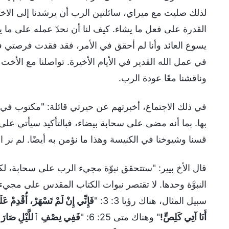
لذلك صليت مع ميراي، سائلتين الرب أن يرشدنا إلى الاخت
القدرة على فعل ما يشاء. كيف لنا أن نحدّ عمله على ما يمك
يسوع العائد وأنا لم أحقق في الأمر، فقد فقدت فرصتي ف
في عمل الله القدير في الأيام الأخيرة. تواصلنا مع الأخت أن
وناقشنا معًا عودة الرب.
بها. بما أنه مضى على سحابة بيضاء، فبالتأكيد سيأتي على سح
قسنا وشيوخنا في الكنيسة وهذا ما نؤمن به أيضًا. لم نر ا
قال الأخ بيير: "ستتحقق نبوّة مجيء الرب على سحابة، لكن
النبوَّة وحدها. لا تقتصر نبوات الكتاب المقدس على مج
سبيل المثال، هناك رؤيا 3: 3: "
فَإِنِّي إِنْ لَمْ تَسْهَرْ، أُقْدِمْ عَلَ
أَنَا آتِي كَلِصٍّ!
" وهناك متى 25: 6: "
فَفِي نِصْفِ ٱللَّيْلِ صَارَ ص