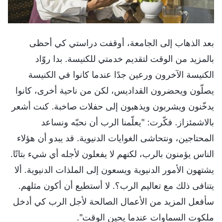
بعد الذهاب إلى الجامعة، أوقفت دراستي كي أحظى
بالمزيد من الوقت لتقديم خدمتي للكنيسة. بدا روّاد
الكنيسة الآخرون ورعين جدًا عندما كانوا في الكنيسة
يصلّون ويحضرون القداديس، لكن من ناحية أخرى، كانوا
يدخّنون ويشربون ويذهبون إلى حفلات صاخبة. كنت أشعر
بالاشمئزاز. فكّرت: "يعلّمنا الرب أن نحبّه ونساعد
المحتاجين، ونتحاشى الغوايات الدنيوية. قد يبدو أن هؤلاء
الناس يؤمنون بالرب، لكنهم لا يفعلون لأجله أي شيء بتاتًا.
يشتهون الأمور الدنيوية ويسعون إلى الملذات الدنيوية. ألا
يتنافى ذلك مع تعاليم الرب؟. لا أستطيع أن أكون مثلهم.
سأفعل المزيد من الأعمال الصالحة لأجل الرب كي أدخل
ملكوت السماوات عندما يحين الوقت".