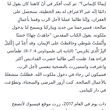
إيمانًا كإيماني؟". ثم كنت أفكر في أنّ كاهننا كان يقول لنا
دائمًا إنّه عبر الاعتراف له بعد الخطيئة، سنحصل على
الغفران، وإنّنا طالما عملنا لأجل الرب وقمنا بأعمالٍ
صالحة، فسيرحمنا من جديد ويباركنا ويسمح لنا بدخول
ملكوته. يقول الكتاب المقدس: "جاهَدتُ جِهادًا حَسَنًا
وأَتْمَمْتُ شَوطي وحافَظتُ على الإِيمان، وقد أُعِدَّ لي إِكْليلُ
البِرِّ الَّذي يَجْزيني"
. طمأنتني
(الثانية إلى طيموتاوس 4: 7-8)
قراءة هذا. ظننت أنّني طالما حضرت القداديس أكثر
واعترفت واستمررت بالتضحية بنفسي لأجل الرب،
فسيكون لي رجاء في دخول ملكوت الله. فظللتُ منشغلةً
بالأعمال الصالحة. كنت أزور المرضى والسجناء، وتطوّعت
في دار لليتامى.
ذات يوم في العام 2017، زرت موقع فيسبوك لأتصفح