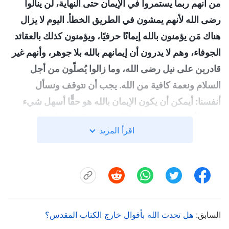
من أنهم ربما يستمروا في الإيمان حتى النهاية، لن ينالوا
رضى الله لأنهم يمشون في الطريق الخطأ. اليوم لا يزال
هناك مَن يؤمنون بالله إيمانًا حرفيًا، ويؤمنون كذلك بالعقائد
الجوفاء، وهم لا يدرون أن إيمانهم بالله بلا جوهر، وأنهم غير
قادرين على نيل رضى الله، وما زالوا يُصلّون من أجل
السلام ونعمة كافية من الله. يجب أن نتوقف ونسأل
أنفسنا: أيمكن أن يكون الإيمان بالله هو حقًّا أسهل شيء
على الأرض؟ هل الإيمان بالله لا يعني إلا نيل وافر النعمة
اقرأ المزيد
منه؟ هل يمكن لمن يؤمنون بالله ولا يعرفونه ويؤمنون بالله
ويعارضونه، أن يتمموا حقًّا رغبة الله؟
"
("الكلمة يظهر في
. بدت هذه الكلمات عذبةً وجديدةً جدًا. فتعلّقت بها
الجسد")
فورًا. لم أكن قد فكّرت قط في الأسئلة المطروحة تحديدًا
في نهاية هذا المقطع من قبل. ففكرت: "هذا مذهل!
السابق:
هل تحدث الله بأقوال خارج الكتاب المقدس؟
كلمات مَن هذه؟ مقطع صغير كهذا يكشف بالكامل عن