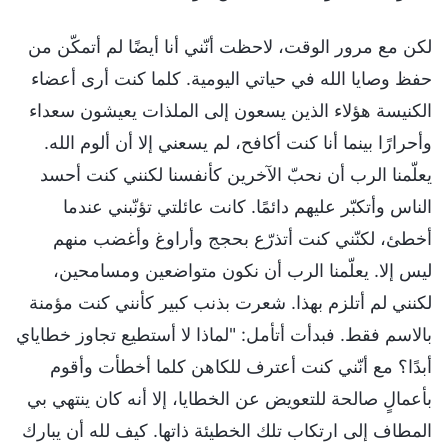
لكن مع مرور الوقت، لاحظت أنّني أنا أيضًا لم أتمكّن من
حفظ وصايا الله في حياتي اليومية. كلما كنت أرى أعضاء
الكنيسة هؤلاء الذين يسعون إلى الملذات يعيشون سعداء
وأحرارًا بينما أنا كنت أكافح، لم يسعني إلا أن ألوم الله.
يعلّمنا الرب أن نحبّ الآخرين كأنفسنا لكنني كنت أحسد
الناس وأتكبّر عليهم دائمًا. كانت عائلتي تؤنّبني عندما
أخطئ، لكنّني كنت أتذرّع بحجج وأراوغ وأغضب منهم
ليس إلا. يعلّمنا الرب أن نكون متواضعين ومسامحين،
لكنني لم أتلزم بهذا. شعرت بذنب كبير كأنني كنت مؤمنة
بالاسم فقط. فبدأت أتأمل: "لماذا لا أستطيع تجاوز خطاياي
أبدًا؟ مع أنّني كنت أعترف للكاهن كلما أخطأت وأقوم
بأعمالٍ صالحة للتعويض عن الخطايا، إلا أنه كان ينتهي بي
المطاف إلى ارتكاب تلك الخطيئة ذاتها. كيف لله أن يبارك