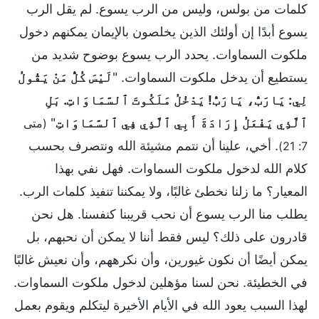
كلمات من بولس، وليس من الرب يسوع. لم يقل الرب
يسوع أبدًا إن أولئك الذين يخلصون بالإيمان يمكنهم دخول
ملكوت السماوات. يحدد الرب يسوع بوضوح شديد من
يستطيع أن يدخل ملكوت السماوات. "
لَيْسَ كُلُّ مَنْ يَقُولُ
لِي: يَارَبُّ، يَارَبُّ! يَدْخُلُ مَلَكُوتَ ٱلسَّمَاوَاتِ. بَلِ
ٱلَّذِي يَفْعَلُ إِرَادَةَ أَبِي ٱلَّذِي فِي ٱلسَّمَاوَاتِ
"
(متى
. أخي، علينا أن نتمم مشيئة الله ونتصرف بحسب
7: 21)
كلام الله لدخول ملكوت السماوات. فهل نفي بهذا
المعيار؟ ما زلنا نخطئ غالبًا، ولا يمكننا تنفيذ كلمات الرب.
يطلب منا الرب يسوع أن نحب قريبنا كنفسنا. هل نحن
قادرون على ذلك؟ ليس فقط أننا لا يمكن أن نحبهم، بل
يمكن أيضًا أن نكون غيورين، وأن نكرههم، وأن نعيش غالبًا
في الخطيئة. نحن لسنا مؤهلين لدخول ملكوت السماوات.
لهذا السبب يعود الله في الأيام الأخيرة ليتكلم ويقوم بعمل