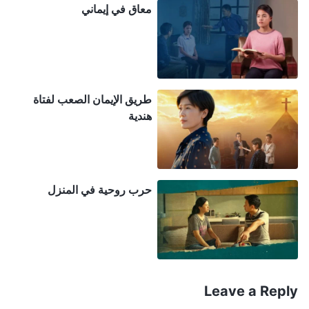
القدير، والرب يسوع، ويهوه هم إله واحد. هنا، سأريكما
معاق في إيماني
مقطع فيديو، وستفهمان". يقول الله القدير، "
كنتُ معروفًا
في وقتٍ من الأوقات باسم يهوه. وأُطلق عليَّ أيضًا المسيَّا،
وناداني الناس في وقتٍ من الأوقات باسم يسوع المخلِّص
بمحبة وتقدير. ولكنّي اليوم لست يهوه أو يسوع الذي عرفه
طريق الإيمان الصعب لفتاة
الناس في أزمنة ماضية، إنني الإله الذي قد عاد في الأيام
هندية
الأخيرة، الإله الذي سيُنهي العصر. إنني الإله نفسه الصاعد
من أقاصي الأرض، تتجلّى فيّ شخصيتي الكاملة، وأزخر
بالسلطان والكرامة والمجدِ. لم ينخرط الناس معي قط،
حرب روحية في المنزل
ولم يعرفوني أبدًا، وكانوا دائمًا يجهلون شخصيتي. منذ خلق
العالم حتى اليوم، لم يرَني أحد. هذا هو الإله الذي يظهر
للإنسان في الأيام الأخيرة، ولكنه مختفٍ بين البشر. إنه
يسكن بين البشر، حقٌ وحقيقة، كالشمس الحارقة وكالنار
Leave a Reply
المُضرَمة، مملوء قوة ومفعم بالسلطان. لا يوجد شخص