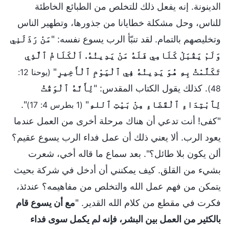
الدينونة. إنه يفعل ذلك للتخلص من الطبائع الخاطئة
للناس، وحل مشكلة خطايانا من جذورها، وتطهير الناس
وتخليصهم بالتمام. لقد تنبّأ الرب يسوع نفسه: "
مَنْ رَذَلَنِي
وَلَمْ يَقْبَلْ كَلَامِي فَلَهُ مَنْ يَدِينُهُ. اَلْكَلَامُ ٱلَّذِي
تَكَلَّمْتُ بِهِ هُوَ يَدِينُهُ فِي ٱلْيَوْمِ ٱلْأَخِيرِ
"
(يوحنا 12:
. كذلك يقول الكتاب المقدس: "
لِأَنَّهُ ٱلْوَقْتُ
48)
لِٱبْتِدَاءِ ٱلْقَضَاءِ مِنْ بَيْتِ ٱللهِ
"
".
(1 بطرس 4: 17)
"كفى! أنت تدعي أن هناك مرحلة أخرى من العمل عندما
يعود الرب. ألا يعني ذلك أن عمل فداء الرب يسوع عقيم؟
ألن يكون بلا طائل؟". بعد سماع ما قاله أخي، شعرت
بشيء من القلق. كيف يمكنني أن أدخل في شركة بحيث
يتمكن من فهم عمل الله والتخلص من مفاهيمه؟ عندئذ،
فكرت في مقطع من كلام الله القدير. "
مع أن يسوع قام
بالكثير من العمل بين البشر، فإنه لم يكمل سوى فداء