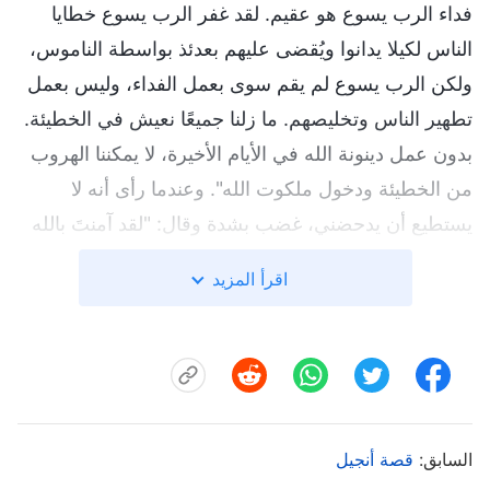
فداء الرب يسوع هو عقيم. لقد غفر الرب يسوع خطايا
الناس لكيلا يدانوا ويُقضى عليهم بعدئذ بواسطة الناموس،
ولكن الرب يسوع لم يقم سوى بعمل الفداء، وليس بعمل
تطهير الناس وتخليصهم. ما زلنا جميعًا نعيش في الخطيئة.
بدون عمل دينونة الله في الأيام الأخيرة، لا يمكننا الهروب
من الخطيئة ودخول ملكوت الله". وعندما رأى أنه لا
يستطيع أن يدحضني، غضب بشدة وقال: "لقد آمنتَ بالله
القدير منذ فترة قصيرة فحسب، لكنك تعلمت كثيرًا. مهما
اقرأ المزيد
قلتُ، تأتي بدليل لتدحضني، لذا لا يمكنني قول أي شيء
لك!". بعدئذ، غادر غاضبًا. فكّرت: "إنه يؤمن بالرب ويتوق
إلى مجيئه كل يوم، فلماذا إذًا، بعد سماع أن الرب عاد، لم
يحجم عن النظر في ذلك فحسب، بل غضب جدًا أيضًا؟
ربما لا يمكنه قبول ذلك على الفور، لأن لديه الكثير من
السابق:
قصة أنجيل
المفاهيم الدينية. ينبغي علي إيجاد فرصة أخرى للدخول