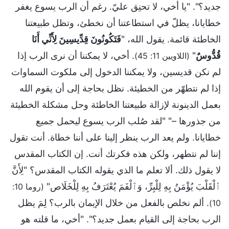
جديد؟". "يا أخي، لا تحنِق عليّ. رغم أن الرب يسوع يغفر
خطايانا، يظلّ في استطاعتنا أن نخطئ، وتظل طبيعتنا
الخاطئة قائمة. يقول الله، "
فَتَكُونُونَ قِدِّيسِينَ لِأَنِّي أَنَا
قُدُّوسٌ
"
. أخي، لا يمكننا أن نرى الرب إذا
(اللاويين 11: 45)
لم نكن قديسين، ولا يمكننا الدخول إلى ملكوت السماوات
إذا لم نتطهّر من الخطيئة. نظل بحاجة إلى أن يقوم الله
بعمل الدينونة لإزالة طبيعتنا الخاطئة وحل مشكلة الخطيئة
من جذورها –" "لقد صُلب الرب يسوع ليحمل جميع
خطايانا. ولم يعد الرب ينظر إلينا على أننا خطاة. أنت تقول
إننا لم نتطهر، ولكن هذه فكرتك أنت. إن الكتاب المقدس
لا يقول ذلك. ألا تعلم ما الذي يقوله الكتاب المقدس؟ "لِأَنَّ
ٱلْقَلْبَ يُؤْمَنُ بِهِ لِلْبِرِّ، وَٱلْفَمَ يُعْتَرَفُ بِهِ لِلْخَلَاص"
(روما 10:
. ألم نخلص بالفعل من خلال الإيمان بالرب؟ لِمَ يظل
10)
الرب بحاجة إلى القيام بعمل جديد؟". "أخي، ما قلته هو