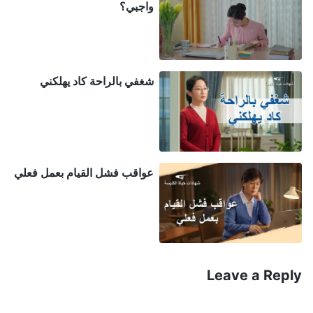
يُؤدُّون عملًا حقيقيًّا. كما أنهم لا يذهبون أبدًا لفحص مختلف
واجبي؟
تخصُّصات العمل أو الإشراف عليها أو توجيهها، ولا يزورون
مجموعات مختلفة في الوقت المناسب لمعرفة ما يجري،
وفحص كيفيَّة تقدُّم العمل، ومعرفة المشكلات التي لا تزال
شغفي بالراحة كاد يهلكني
قائمة، وما إذا كان مشرف المجموعة كفؤًا، وكيفيَّة إبلاغ
الإخوة والأخوات عن المشرف أو تقييمه، وما إذا كان أيّ
واحدٍ يتعرَّض للتعطيل من قائد المجموعة أو المشرف، وما
إذا كان أيّ شخصٍ موهوب أو يطلب الحقّ يتعرَّض للإحباط
عواقب فشل القيام بعمل فعلي
أو النبذ من الآخرين، وما إذا كان أيٌّ من الناس الأكثر بساطة
يتعرَّض للتنمُّر، وما إذا كان الناس الذين كشفوا القادة الكذبة
وأبلغوا عنهم يتعرَّضون للإحباط أو النبذ، وما إذا كانت
اقتراحات الناس تلقى القبول عندما يُقدِّمون اقتراحات
جيدة، وما إذا كان قائد المجموعة أو مشرفها شخصًا شرِّيرًا
Leave a Reply
أو يحبّ تعريض الناس للمشكلات. إذا لم يعمل القادة الكذبة