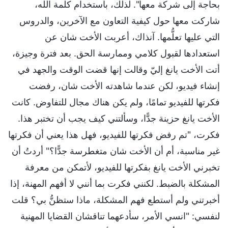
بحاجة إلى شركة معها". لذلك، باستخدام كلمة الله،
شاركت معها حول كيفية التعاون مع الآخرين، والدروس
التي عليها تعلُّمها. آنذاك، أعربت الأخت شان عن
استعدادها لقبول كلامي وممارسة الحق. بعد فترة وجيزة،
أتت الأخت يانغ إليّ وقالت إنها قضت الوقت والجهد في
إنشاء فيديو، لكن عندما شاهدته الأخت شان، رفضت
فكرتها للفيديو تمامًا، ولم يكن هناك مجال للتفاوض. كانت
الأخت يانغ حزينة جدًّا، وسألتني كيف يجب أن تختبر هذا.
فكرت، "تم رفض فكرتها للفيديو، فهل هذا يعني أن فكرتها
غير مناسبة، أم أن الأخت شان متغطرسة جدًّا؟" أردتُ أن
تخبرني الأخت يانغ بفكرتها للفيديو، لأتمكن من معرفة
المشكلة بالضبط. لكنني فكرت بما أنني لا أفهم المهنة، إذا
أخبرتني ولم أستطع فهم المشكلة، ماذا ستظنُّ بي؟ قلت
لنفسي: "انسي الأمر، سأدعهما تناقشان القضايا المهنية