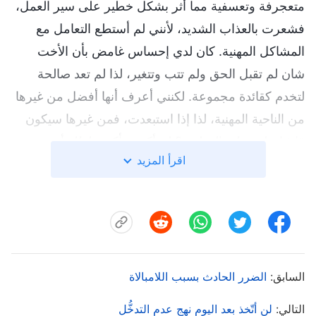
متعجرفة وتعسفية مما أثر بشكل خطير على سير العمل،
فشعرت بالعذاب الشديد، لأنني لم أستطع التعامل مع
المشاكل المهنية. كان لدي إحساس غامض بأن الأخت
شان لم تقبل الحق ولم تتب وتتغير، لذا لم تعد صالحة
لتخدم كقائدة مجموعة. لكنني أعرف أنها أفضل من غيرها
من الناحية المهنية، لذا إذا استبعدت، فمن غيرها سيكون
قادرًا على تولي الوظيفة؟ لم أكن متأكدة، لذلك أردت
اقرأ المزيد
إبلاغ القادة الأعلى مني، لكنني خشيت أنهم إذا رأوا
الفوضى التي أحدثتُها في عملنا، قد يتعاملون معي
ويطردونني. بعد أن تصارعت مع نفسي، قررت أن أشارك
معها ثانية. لذا، ذهبت إلى الأخت شان مرة أخرى. أشرت
إلى غطرستها، وكشفتها لكونها دائمًا تعسفية وتريد أن
السابق:
الضرر الحادث بسبب اللامبالاة
تكون صاحبة القرار، وأخبرتها أن هذا هو طريقُ ضدِّ
المسيح. لم تقل كلمة واحدة بعد سماع ما قلته. كان
التالي:
لن أتّخذ بعد اليوم نهج عدم التدخُّل