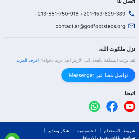
القادة الكذبة ساذجة وسطحيَّة للغاية: إنهم يجذبون الناس
اتصل بنا
للدردشة، ويُؤدُّون القليل من العمل العقائديّ، ويُقدِّمون
201-153-829-389+ 213-551-750-916+
للناس القليل من النصائح، ويعتقدون أن هذا هو أداء العمل
contact.ar@godfootsteps.org
الحقيقيّ. وهذا سطحيّ، أليس كذلك؟ ما المسألة المخفيَّة
وراء هذه السطحيَّة؟ هل هي السذاجة؟ القادة الكذبة
نزل ملكوت الله.
ساذجون للغاية في نظرتهم للناس والأشياء. ولا يوجد ما هو
أصعب من إصلاح الشخصيَّات الفاسدة للناس. فالطبع يغلب
لقد نزلت المملكة بالفعل إلى الأرض! هل تريد دخوله؟
اعرف المزيد
التطبُّع. والقادة الكذبة لا يدركون هذه المشكلة. ولذلك،
تواصل معنا عبر Messenger
عندما يرتبط الأمر بنوع المشرفين في الكنيسة الذين
يتّسمون بالتعطيل المُستمرّ، والذين يُعطِّلون الناس دائمًا،
اتبعنا
والذين على الأرجح يُصعِّبون الأمور على الناس، فإن القادة
الكذبة لا يفعلون شيئًا سوى الكلام – أيّ بضع كلماتٍ عن
التعامل والتهذيب، وهذا كلّ شيءٍ. إنهم لا يسارعون إلى
إعادة تعيين الناس أو استبدالهم. تتسبَّب طريقة القادة
شروط الاستخدام
الخصوصية
شكر وتقدير
سياسة ملفات تعريف الارتباط