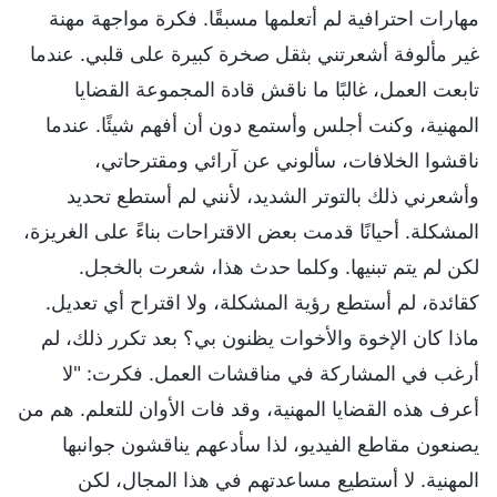
مهارات احترافية لم أتعلمها مسبقًا. فكرة مواجهة مهنة
غير مألوفة أشعرتني بثقل صخرة كبيرة على قلبي. عندما
تابعت العمل، غالبًا ما ناقش قادة المجموعة القضايا
المهنية، وكنت أجلس وأستمع دون أن أفهم شيئًا. عندما
ناقشوا الخلافات، سألوني عن آرائي ومقترحاتي،
وأشعرني ذلك بالتوتر الشديد، لأنني لم أستطع تحديد
المشكلة. أحيانًا قدمت بعض الاقتراحات بناءً على الغريزة،
لكن لم يتم تبنيها. وكلما حدث هذا، شعرت بالخجل.
كقائدة، لم أستطع رؤية المشكلة، ولا اقتراح أي تعديل.
ماذا كان الإخوة والأخوات يظنون بي؟ بعد تكرر ذلك، لم
أرغب في المشاركة في مناقشات العمل. فكرت: "لا
أعرف هذه القضايا المهنية، وقد فات الأوان للتعلم. هم من
يصنعون مقاطع الفيديو، لذا سأدعهم يناقشون جوانبها
المهنية. لا أستطيع مساعدتهم في هذا المجال، لكن